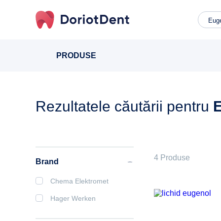
Caută
după:
PRODUSE
Rezultatele căutării pentru
E
4 Produse
Brand
Chema Elektromet
Hager Werken