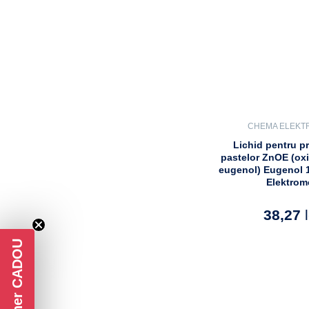
CHEMA ELEKT
Lichid pentru p
pastelor ZnOE (oxi
eugenol) Eugenol 
Elektrom
38,27
Voucher CADOU