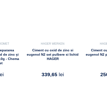
ROMET
HAGER WERKEN
HAG
repararea
Ciment cu oxid de zinc si
Ciment cu
d de zinc și
eugenol N2 set pulbere si lichid
eugenol N2 
10g - Chema
HAGER
et
lei
339,65
lei
25