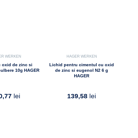
ER WERKEN
HAGER WERKEN
 oxid de zinc si
Lichid pentru cimentul cu oxid
pulbere 10g HAGER
de zinc si eugenol N2 6 g
HAGER
0,77
lei
139,58
lei