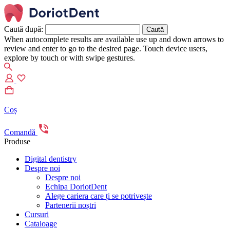
Caută după:
When autocomplete results are available use up and down arrows to
review and enter to go to the desired page. Touch device users,
explore by touch or with swipe gestures.
Coș
Comandă
Produse
Digital dentistry
Despre noi
Despre noi
Echipa DoriotDent
Alege cariera care ți se potrivește
Partenerii noștri
Cursuri
Cataloage