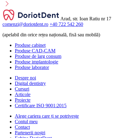
Arad, str. Ioan Ratiu nr 17
comenzi@doriotdent.ro
+40 722 542 260
(apelabil din orice rețea națională, fixă sau mobilă)
Produse cabinet
Produse CAD-CAM
Produse de larg consum
Produse implantologie
Produse laborator
Despre noi
Digital dentistry
Cursuri
Articole
Proiecte
Certificare ISO 9001:2015
Alege cariera care ți se potrivește
Contul meu
Contact
Partenerii noștri