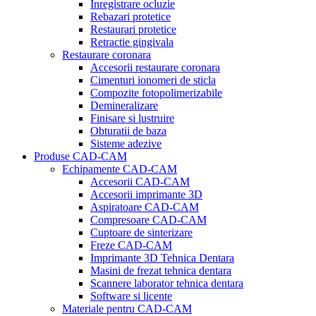
Inregistrare ocluzie
Rebazari protetice
Restaurari protetice
Retractie gingivala
Restaurare coronara
Accesorii restaurare coronara
Cimenturi ionomeri de sticla
Compozite fotopolimerizabile
Demineralizare
Finisare si lustruire
Obturatii de baza
Sisteme adezive
Produse CAD-CAM
Echipamente CAD-CAM
Accesorii CAD-CAM
Accesorii imprimante 3D
Aspiratoare CAD-CAM
Compresoare CAD-CAM
Cuptoare de sinterizare
Freze CAD-CAM
Imprimante 3D Tehnica Dentara
Masini de frezat tehnica dentara
Scannere laborator tehnica dentara
Software si licente
Materiale pentru CAD-CAM