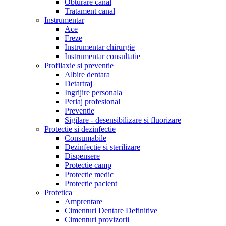
Obturare canal
Tratament canal
Instrumentar
Ace
Freze
Instrumentar chirurgie
Instrumentar consultatie
Profilaxie si preventie
Albire dentara
Detartraj
Ingrijire personala
Periaj profesional
Preventie
Sigilare - desensibilizare si fluorizare
Protectie si dezinfectie
Consumabile
Dezinfectie si sterilizare
Dispensere
Protectie camp
Protectie medic
Protectie pacient
Protetica
Amprentare
Cimenturi Dentare Definitive
Cimenturi provizorii