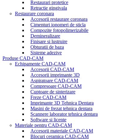
Restaurari protetice
Retractie gingivala
Restaurare coronara
Accesorii restaurare coronara
Cimenturi ionomeri de sticla
Compozite fotopolimerizabile
Demineralizare
Finisare si lustruire
Obturatii de baza
Sisteme adezive
Produse CAD-CAM
Echipamente CAD-CAM
Accesorii CAD-CAM
Accesorii imprimante 3D
Aspiratoare CAD-CAM
Compresoare CAD-CAM
Cuptoare de sinterizare
Freze CAD-CAM
Imprimante 3D Tehnica Dentara
Masini de frezat tehnica dentara
Scannere laborator tehnica dentara
Software si licente
Materiale pentru CAD-CAM
Accesorii materiale CAD-CAM
Blocuri ceramica CAD-CAM