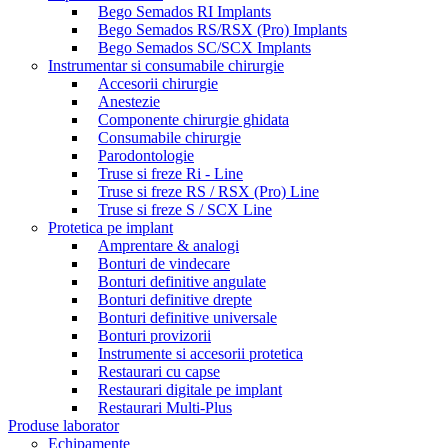
Bego Semados RI Implants
Bego Semados RS/RSX (Pro) Implants
Bego Semados SC/SCX Implants
Instrumentar si consumabile chirurgie
Accesorii chirurgie
Anestezie
Componente chirurgie ghidata
Consumabile chirurgie
Parodontologie
Truse si freze Ri - Line
Truse si freze RS / RSX (Pro) Line
Truse si freze S / SCX Line
Protetica pe implant
Amprentare & analogi
Bonturi de vindecare
Bonturi definitive angulate
Bonturi definitive drepte
Bonturi definitive universale
Bonturi provizorii
Instrumente si accesorii protetica
Restaurari cu capse
Restaurari digitale pe implant
Restaurari Multi-Plus
Produse laborator
Echipamente