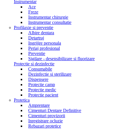
Instrumentar
Ace
Freze
Instrumentar chirurgie
Instrumentar consultatie
Profilaxie si preventie
Albire dentara
Detartraj
Ingrijire personala
Periaj profesional
Preventie
Sigilare - desensibilizare si fluorizare
Protectie si dezinfectie
Consumabile
Dezinfectie si sterilizare
Dispensere
Protectie camp
Protectie medic
Protectie pacient
Protetica
Amprentare
Cimenturi Dentare Definitive
Cimenturi provizorii
Inregistrare ocluzie
Rebazari protetice