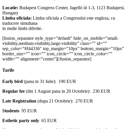
Locatie:
Budapest Congress Center, Jagelló út 1-3, 1123 Budapest,
Hungary
Limba oficiala:
Limba oficiala a Congresului este engleza, cu
traducere simultana
in multe limbi diferite.
[fusion_separator style_type=”default” hide_on_mobile=”small-
visibility,medium-visibility,large-visibility” class=”” id=””
sep_color=”#f44336″ top_margin=”10px” bottom_margin=”10px”
border_size=”” icon=”” icon_circle=”” icon_circle_color=””
width=”” alignment=”center”][/fusion_separator]
Tarife
Early bird
(pana in 31 Iulie): 190 EUR
Regular fee
(din 1 August pana in 20 Octobrie): 230 EUR
Late Registration
(dupa 21 Octobrie): 270 EUR
Students
95 EUR
Esthetic party only
65 EUR