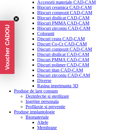
Accesorii materiale CAD-CAM
Blocuri ceramica CAD-CAM
Blocuri compozit CAD-CAM
Blocuri disilicat CAD-CAM
Blocuri PMMA CAD-CAM
Voucher CADOU
Blocuri zirconiu CAD-CAM
Coloranti
Discuri ceara CAD-CAM
Discuri Co-Cr CAD-CAM
Discuri compozit CAD-CAM
Discuri disilicat CAD-CAM
Discuri PMMA CAD-CAM
Discuri polimer CAD-CAM
Discuri titan CAD-CAM
Discuri zirconiu CAD-CAM
Diverse
Rasina imprimanta 3D
Produse de larg consum
Dezinfectie si sterilizare
Ingrijire personala
Profilaxie si preventie
Produse implantologie
Biomateriale
Altele
Membrane