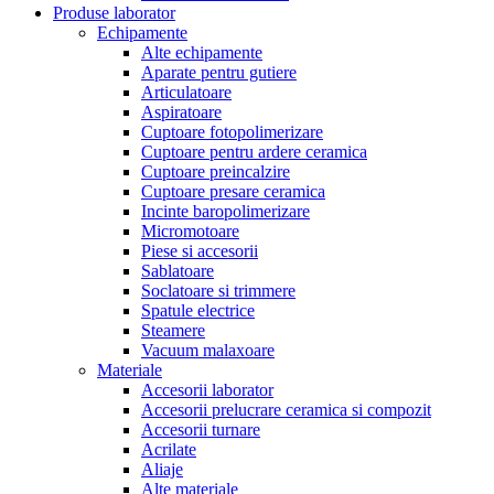
Produse laborator
Echipamente
Alte echipamente
Aparate pentru gutiere
Articulatoare
Aspiratoare
Cuptoare fotopolimerizare
Cuptoare pentru ardere ceramica
Cuptoare preincalzire
Cuptoare presare ceramica
Incinte baropolimerizare
Micromotoare
Piese si accesorii
Sablatoare
Soclatoare si trimmere
Spatule electrice
Steamere
Vacuum malaxoare
Materiale
Accesorii laborator
Accesorii prelucrare ceramica si compozit
Accesorii turnare
Acrilate
Aliaje
Alte materiale