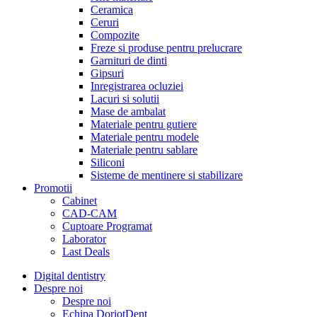
Ceramica
Ceruri
Compozite
Freze si produse pentru prelucrare
Garnituri de dinti
Gipsuri
Inregistrarea ocluziei
Lacuri si solutii
Mase de ambalat
Materiale pentru gutiere
Materiale pentru modele
Materiale pentru sablare
Siliconi
Sisteme de mentinere si stabilizare
Promotii
Cabinet
CAD-CAM
Cuptoare Programat
Laborator
Last Deals
Digital dentistry
Despre noi
Despre noi
Echipa DoriotDent