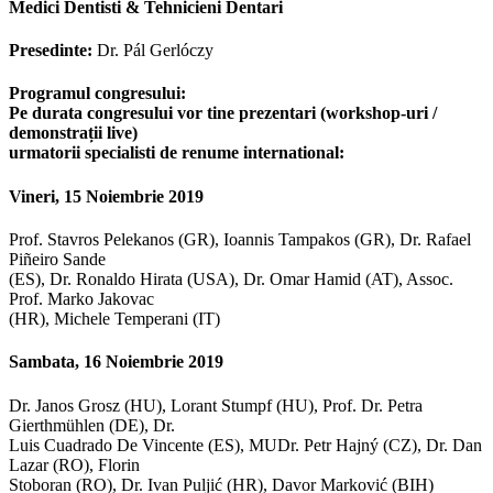
Medici Dentisti & Tehnicieni Dentari
Presedinte:
Dr. Pál Gerlóczy
Programul congresului:
Pe durata congresului vor tine prezentari (workshop-uri /
demonstrații live)
urmatorii specialisti de renume international:
Vineri, 15 Noiembrie 2019
Prof. Stavros Pelekanos (GR), Ioannis Tampakos (GR), Dr. Rafael
Piñeiro Sande
(ES), Dr. Ronaldo Hirata (USA), Dr. Omar Hamid (AT), Assoc.
Prof. Marko Jakovac
(HR), Michele Temperani (IT)
Sambata, 16 Noiembrie 2019
Dr. Janos Grosz (HU), Lorant Stumpf (HU), Prof. Dr. Petra
Gierthmühlen (DE), Dr.
Luis Cuadrado De Vincente (ES), MUDr. Petr Hajný (CZ), Dr. Dan
Lazar (RO), Florin
Stoboran (RO), Dr. Ivan Puljić (HR), Davor Marković (BIH)