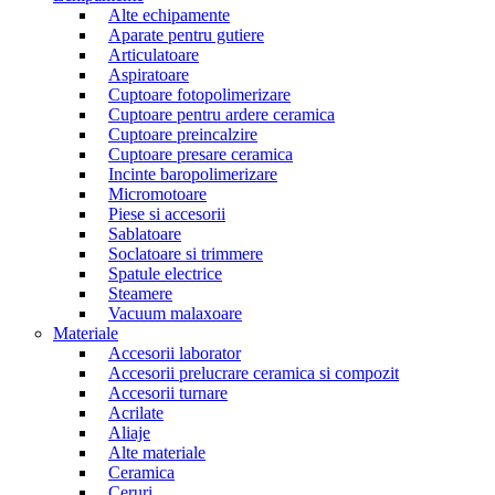
Alte echipamente
Aparate pentru gutiere
Articulatoare
Aspiratoare
Cuptoare fotopolimerizare
Cuptoare pentru ardere ceramica
Cuptoare preincalzire
Cuptoare presare ceramica
Incinte baropolimerizare
Micromotoare
Piese si accesorii
Sablatoare
Soclatoare si trimmere
Spatule electrice
Steamere
Vacuum malaxoare
Materiale
Accesorii laborator
Accesorii prelucrare ceramica si compozit
Accesorii turnare
Acrilate
Aliaje
Alte materiale
Ceramica
Ceruri