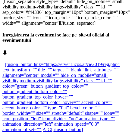
[fusion_separator style_type=”default” hide_on_mobile=”small-
visibility,medium-visibility,large-visibility” class=”” id=””
sep_color=”#f44336″ top_margin=”10px” bottom_margin=”10px”
border_size=”” icon=”” icon_circle=”” icon_circle_color=””
width=”” alignment=”center”][/fusion_separator]
Inregistrarea la eveniment se face pe site-ul oficial al
evenimentului
⬇
[fusion_button link=”https://server1.icos.at/cie2019/reg.php”
text_transform=”” title=”” target=”_blank” link_attributes=””
alignment=”center” modal=”” hide_on_mobile=”small-
visibility,medium-visibility,large-visibility” class=”” id=””
color=”green” button_gradient_top_color=””
button_gradient_bottom_color=””
button_gradient_top_color_hover=””
button_gradient_bottom_color_hover=”” accent_color=””
accent_hover_color=”” type=”flat” bevel_color=””
border_width=”” size=”” stretch=”default” shape=”” icon=””
icon_position=”left” icon_divider=”no” animation_type=””
animation_direction=”left” animation_speed=”0.3″
animation_offset=””]AICI[/fusion_button]