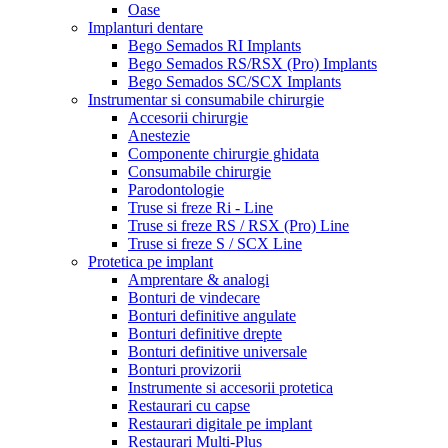
Oase
Implanturi dentare
Bego Semados RI Implants
Bego Semados RS/RSX (Pro) Implants
Bego Semados SC/SCX Implants
Instrumentar si consumabile chirurgie
Accesorii chirurgie
Anestezie
Componente chirurgie ghidata
Consumabile chirurgie
Parodontologie
Truse si freze Ri - Line
Truse si freze RS / RSX (Pro) Line
Truse si freze S / SCX Line
Protetica pe implant
Amprentare & analogi
Bonturi de vindecare
Bonturi definitive angulate
Bonturi definitive drepte
Bonturi definitive universale
Bonturi provizorii
Instrumente si accesorii protetica
Restaurari cu capse
Restaurari digitale pe implant
Restaurari Multi-Plus