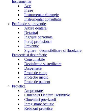
Instrumentar
Ace
Freze
Instrumentar chirurgie
Instrumentar consultatie
Profilaxie si preventie
Albire dentara
Detartraj
Ingrijire personala
Periaj profesional
Preventie
Sigilare - desensibilizare si fluorizare
Protectie si dezinfectie
Consumabile
Dezinfectie si sterilizare
Dispensere
Protectie camp
Protectie medic
Protectie pacient
Protetica
Amprentare
Cimenturi Dentare Definitive
Cimenturi provizorii
Inregistrare ocluzie
Rebazari protetice