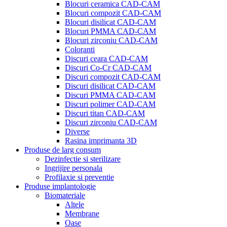
Blocuri ceramica CAD-CAM
Blocuri compozit CAD-CAM
Blocuri disilicat CAD-CAM
Blocuri PMMA CAD-CAM
Blocuri zirconiu CAD-CAM
Coloranti
Discuri ceara CAD-CAM
Discuri Co-Cr CAD-CAM
Discuri compozit CAD-CAM
Discuri disilicat CAD-CAM
Discuri PMMA CAD-CAM
Discuri polimer CAD-CAM
Discuri titan CAD-CAM
Discuri zirconiu CAD-CAM
Diverse
Rasina imprimanta 3D
Produse de larg consum
Dezinfectie si sterilizare
Ingrijire personala
Profilaxie si preventie
Produse implantologie
Biomateriale
Altele
Membrane
Oase