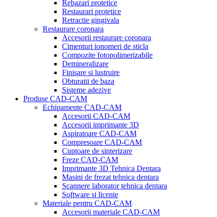
Rebazari protetice
Restaurari protetice
Retractie gingivala
Restaurare coronara
Accesorii restaurare coronara
Cimenturi ionomeri de sticla
Compozite fotopolimerizabile
Demineralizare
Finisare si lustruire
Obturatii de baza
Sisteme adezive
Produse CAD-CAM
Echipamente CAD-CAM
Accesorii CAD-CAM
Accesorii imprimante 3D
Aspiratoare CAD-CAM
Compresoare CAD-CAM
Cuptoare de sinterizare
Freze CAD-CAM
Imprimante 3D Tehnica Dentara
Masini de frezat tehnica dentara
Scannere laborator tehnica dentara
Software si licente
Materiale pentru CAD-CAM
Accesorii materiale CAD-CAM