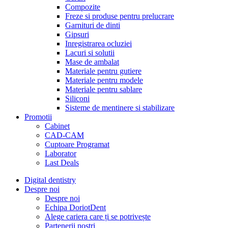
Compozite
Freze si produse pentru prelucrare
Garnituri de dinti
Gipsuri
Inregistrarea ocluziei
Lacuri si solutii
Mase de ambalat
Materiale pentru gutiere
Materiale pentru modele
Materiale pentru sablare
Siliconi
Sisteme de mentinere si stabilizare
Promotii
Cabinet
CAD-CAM
Cuptoare Programat
Laborator
Last Deals
Digital dentistry
Despre noi
Despre noi
Echipa DoriotDent
Alege cariera care ți se potrivește
Partenerii noștri