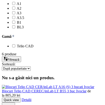
A1
A2
A3
A3.5
B1
BL3
Gamă
Telio CAD
6 produse
Filtrează
Sortează:
Nu s-a găsit nici un produs.
Ivoclar
Blocuri Telio CAD CEREC/inLab LT B55 3 buc Ivoclar
de
la
805,20
lei
Detalii
Quick view