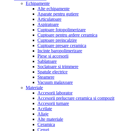
Echipamente
Alte echipamente
Aparate pentru gutiere
Articulatoare
Aspiratoare
Cuptoare fotopolimerizare
Cuptoare pentru ardere ceramica
Cuptoare preincalzire
Cuptoare presare ceramica
Incinte baropolimerizare
Piese si accesorii
Sablatoare
Soclatoare si trimmere
Spatule electrice
Steamere
Vacuum malaxoare
Materiale
Accesorii laborator
Accesorii prelucrare ceramica si compozit
Accesorii turnare
Acrilate
Aliaje
Alte materiale
Ceramica
Ceruri