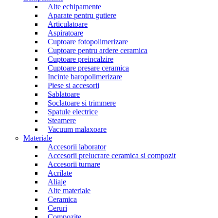
Alte echipamente
Aparate pentru gutiere
Articulatoare
Aspiratoare
Cuptoare fotopolimerizare
Cuptoare pentru ardere ceramica
Cuptoare preincalzire
Cuptoare presare ceramica
Incinte baropolimerizare
Piese si accesorii
Sablatoare
Soclatoare si trimmere
Spatule electrice
Steamere
Vacuum malaxoare
Materiale
Accesorii laborator
Accesorii prelucrare ceramica si compozit
Accesorii turnare
Acrilate
Aliaje
Alte materiale
Ceramica
Ceruri
Compozite