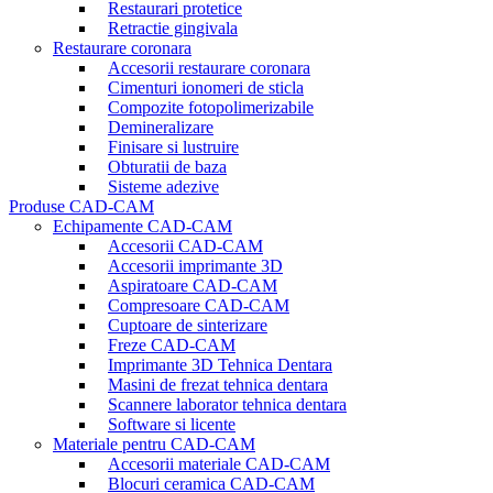
Restaurari protetice
Retractie gingivala
Restaurare coronara
Accesorii restaurare coronara
Cimenturi ionomeri de sticla
Compozite fotopolimerizabile
Demineralizare
Finisare si lustruire
Obturatii de baza
Sisteme adezive
Produse CAD-CAM
Echipamente CAD-CAM
Accesorii CAD-CAM
Accesorii imprimante 3D
Aspiratoare CAD-CAM
Compresoare CAD-CAM
Cuptoare de sinterizare
Freze CAD-CAM
Imprimante 3D Tehnica Dentara
Masini de frezat tehnica dentara
Scannere laborator tehnica dentara
Software si licente
Materiale pentru CAD-CAM
Accesorii materiale CAD-CAM
Blocuri ceramica CAD-CAM