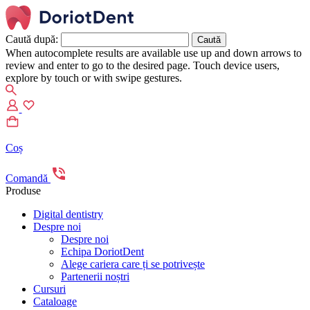
Caută după:
When autocomplete results are available use up and down arrows to
review and enter to go to the desired page. Touch device users,
explore by touch or with swipe gestures.
Coș
Comandă
Produse
Digital dentistry
Despre noi
Despre noi
Echipa DoriotDent
Alege cariera care ți se potrivește
Partenerii noștri
Cursuri
Cataloage