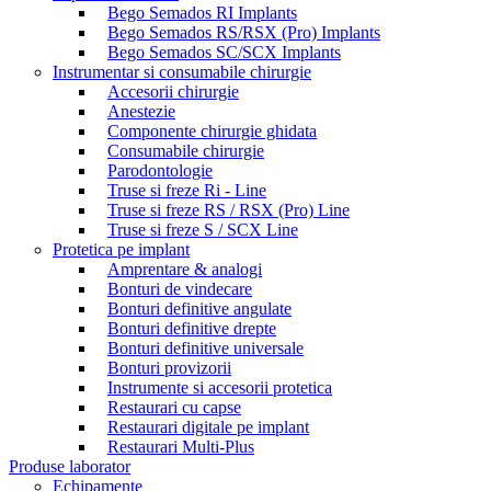
Bego Semados RI Implants
Bego Semados RS/RSX (Pro) Implants
Bego Semados SC/SCX Implants
Instrumentar si consumabile chirurgie
Accesorii chirurgie
Anestezie
Componente chirurgie ghidata
Consumabile chirurgie
Parodontologie
Truse si freze Ri - Line
Truse si freze RS / RSX (Pro) Line
Truse si freze S / SCX Line
Protetica pe implant
Amprentare & analogi
Bonturi de vindecare
Bonturi definitive angulate
Bonturi definitive drepte
Bonturi definitive universale
Bonturi provizorii
Instrumente si accesorii protetica
Restaurari cu capse
Restaurari digitale pe implant
Restaurari Multi-Plus
Produse laborator
Echipamente