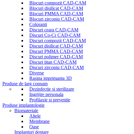
Blocuri compozit CAD-CAM
Blocuri disilicat CAD-CAM
Blocuri PMMA CAD-CAM
Blocuri zirconiu CAD-CAM
Coloranti
Discuri ceara CAD-CAM
Discuri Co-Cr CAD-CAM
Discuri compozit CAD-CAM
Discuri disilicat CAD-CAM
Discuri PMMA CAD-CAM
Discuri polimer CAD-CAM
Discuri titan CAD-CAM
Discuri zirconiu CAD-CAM
Diverse
Rasina imprimanta 3D
Produse de larg consum
Dezinfectie si sterilizare
Ingrijire personala
Profilaxie si preventie
Produse implantologie
Biomateriale
Altele
Membrane
Oase
Implanturi dentare