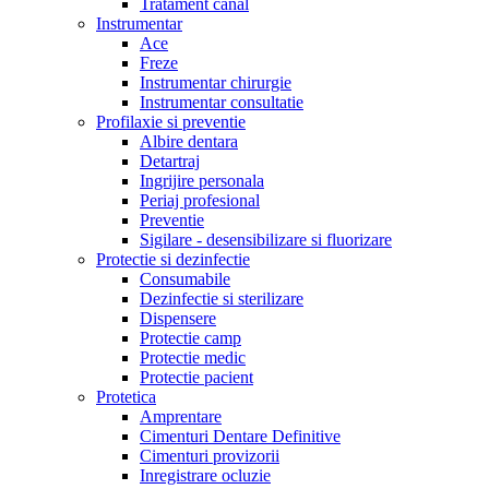
Tratament canal
Instrumentar
Ace
Freze
Instrumentar chirurgie
Instrumentar consultatie
Profilaxie si preventie
Albire dentara
Detartraj
Ingrijire personala
Periaj profesional
Preventie
Sigilare - desensibilizare si fluorizare
Protectie si dezinfectie
Consumabile
Dezinfectie si sterilizare
Dispensere
Protectie camp
Protectie medic
Protectie pacient
Protetica
Amprentare
Cimenturi Dentare Definitive
Cimenturi provizorii
Inregistrare ocluzie