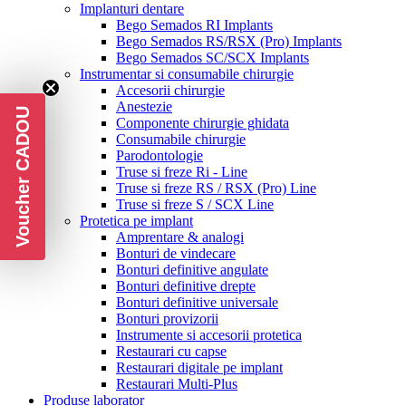
Implanturi dentare
Bego Semados RI Implants
Bego Semados RS/RSX (Pro) Implants
Bego Semados SC/SCX Implants
Instrumentar si consumabile chirurgie
Accesorii chirurgie
Anestezie
Voucher CADOU
Componente chirurgie ghidata
Consumabile chirurgie
Parodontologie
Truse si freze Ri - Line
Truse si freze RS / RSX (Pro) Line
Truse si freze S / SCX Line
Protetica pe implant
Amprentare & analogi
Bonturi de vindecare
Bonturi definitive angulate
Bonturi definitive drepte
Bonturi definitive universale
Bonturi provizorii
Instrumente si accesorii protetica
Restaurari cu capse
Restaurari digitale pe implant
Restaurari Multi-Plus
Produse laborator