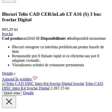
Blocuri Telio CAD CER/inLab LT A16 (S) 3 buc
Ivoclar Digital
805,20
lei
Ivoclar
Cod produs:
art204138
Disponibilitate:
Indisponibil momentan
Blocuri omogene cu interfata prefabricata pentru bazele de
titan
Restaurarile pot fi finisate rapid si cu eficienta sau pot fi
adaptate cromatic.
Vizualizarea solutiei de restaurare permanenta
Detalii
Adaugă în wishlist
Ivoclar
Telio CAD
DISC Intro Kit Ivoclar Digital
2.267,15
lei
Detalii
Quick view