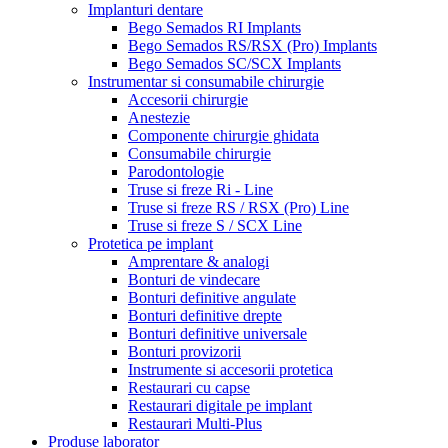
Implanturi dentare
Bego Semados RI Implants
Bego Semados RS/RSX (Pro) Implants
Bego Semados SC/SCX Implants
Instrumentar si consumabile chirurgie
Accesorii chirurgie
Anestezie
Componente chirurgie ghidata
Consumabile chirurgie
Parodontologie
Truse si freze Ri - Line
Truse si freze RS / RSX (Pro) Line
Truse si freze S / SCX Line
Protetica pe implant
Amprentare & analogi
Bonturi de vindecare
Bonturi definitive angulate
Bonturi definitive drepte
Bonturi definitive universale
Bonturi provizorii
Instrumente si accesorii protetica
Restaurari cu capse
Restaurari digitale pe implant
Restaurari Multi-Plus
Produse laborator