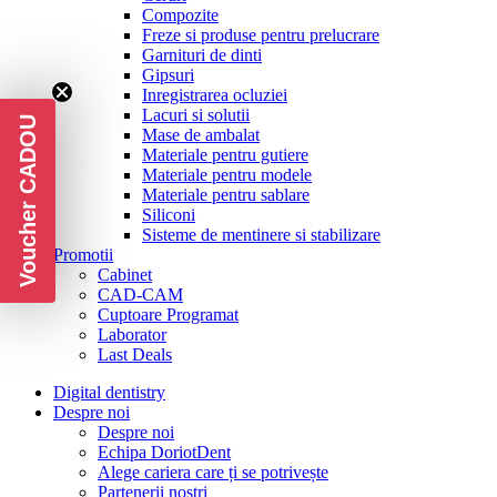
Compozite
Freze si produse pentru prelucrare
Garnituri de dinti
Gipsuri
Inregistrarea ocluziei
Lacuri si solutii
Voucher CADOU
Mase de ambalat
Materiale pentru gutiere
Materiale pentru modele
Materiale pentru sablare
Siliconi
Sisteme de mentinere si stabilizare
Promotii
Cabinet
CAD-CAM
Cuptoare Programat
Laborator
Last Deals
Digital dentistry
Despre noi
Despre noi
Echipa DoriotDent
Alege cariera care ți se potrivește
Partenerii noștri