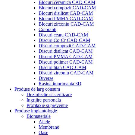
Blocuri ceramica CAD-CAM
Blocuri compozit CAD-CAM
Blocuri disilicat CAD-CAM
Blocuri PMMA CAD-CAM
Blocuri zirconiu CAD-CAM
Coloranti
Discuri ceara CAD-CAM
Discuri Co-Cr CAD-CAM
Discuri compozit CAD-CAM
Discuri disilicat CAD-CAM
Discuri PMMA CAD-CAM
Discuri polimer CAD-CAM
Discuri titan CAD-CAM
Discuri zirconiu CAD-CAM
Diverse
Rasina imprimanta 3D
Produse de larg consum
Dezinfectie si sterilizare
Ingrijire personala
Profilaxie si preventie
Produse implantologie
Biomateriale
Altele
Membrane
Oase