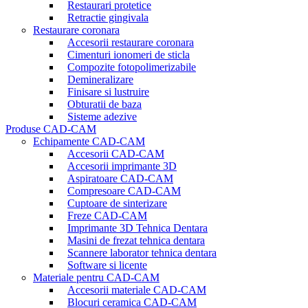
Restaurari protetice
Retractie gingivala
Restaurare coronara
Accesorii restaurare coronara
Cimenturi ionomeri de sticla
Compozite fotopolimerizabile
Demineralizare
Finisare si lustruire
Obturatii de baza
Sisteme adezive
Produse CAD-CAM
Echipamente CAD-CAM
Accesorii CAD-CAM
Accesorii imprimante 3D
Aspiratoare CAD-CAM
Compresoare CAD-CAM
Cuptoare de sinterizare
Freze CAD-CAM
Imprimante 3D Tehnica Dentara
Masini de frezat tehnica dentara
Scannere laborator tehnica dentara
Software si licente
Materiale pentru CAD-CAM
Accesorii materiale CAD-CAM
Blocuri ceramica CAD-CAM