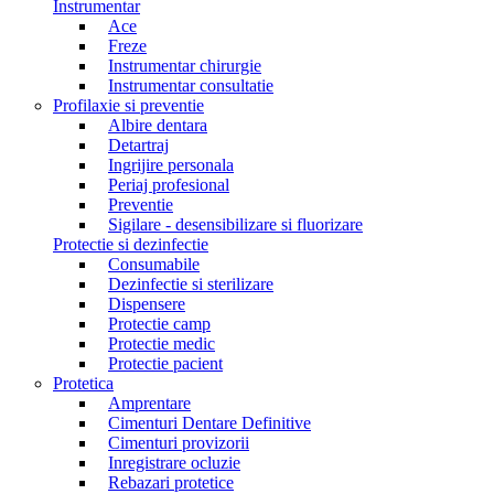
Instrumentar
Ace
Freze
Instrumentar chirurgie
Instrumentar consultatie
Profilaxie si preventie
Albire dentara
Detartraj
Ingrijire personala
Periaj profesional
Preventie
Sigilare - desensibilizare si fluorizare
Protectie si dezinfectie
Consumabile
Dezinfectie si sterilizare
Dispensere
Protectie camp
Protectie medic
Protectie pacient
Protetica
Amprentare
Cimenturi Dentare Definitive
Cimenturi provizorii
Inregistrare ocluzie
Rebazari protetice