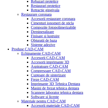
Rebazari protetice
Restaurari protetice
Retractie gingivala
Restaurare coronara
Accesorii restaurare coronara
Cimenturi ionomeri de sticla
Compozite fotopolimerizabile
Demineralizare
Finisare si lustruire
Obturatii de baza
Sisteme adezive
Produse CAD-CAM
Echipamente CAD-CAM
Accesorii CAD-CAM
Accesorii imprimante 3D
Aspiratoare CAD-CAM
Compresoare CAD-CAM
Cuptoare de sinterizare
Freze CAD-CAM
Imprimante 3D Tehnica Dentara
Masini de frezat tehnica dentara
Scannere laborator tehnica dentara
Software si licente
Materiale pentru CAD-CAM
Accesorii materiale CAD-CAM