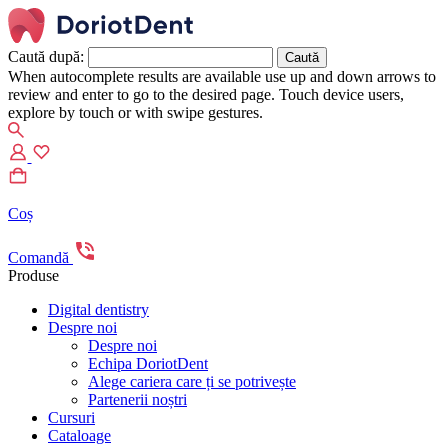
Caută după:
When autocomplete results are available use up and down arrows to
review and enter to go to the desired page. Touch device users,
explore by touch or with swipe gestures.
Coș
Comandă
Produse
Digital dentistry
Despre noi
Despre noi
Echipa DoriotDent
Alege cariera care ți se potrivește
Partenerii noștri
Cursuri
Cataloage