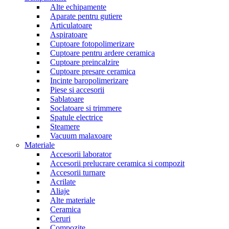
Alte echipamente
Aparate pentru gutiere
Articulatoare
Aspiratoare
Cuptoare fotopolimerizare
Cuptoare pentru ardere ceramica
Cuptoare preincalzire
Cuptoare presare ceramica
Incinte baropolimerizare
Piese si accesorii
Sablatoare
Soclatoare si trimmere
Spatule electrice
Steamere
Vacuum malaxoare
Materiale
Accesorii laborator
Accesorii prelucrare ceramica si compozit
Accesorii turnare
Acrilate
Aliaje
Alte materiale
Ceramica
Ceruri
Compozite