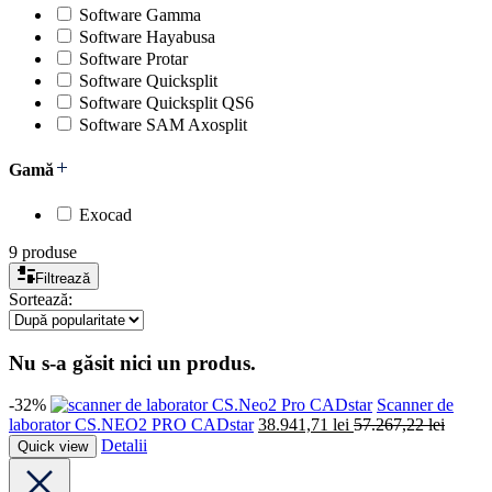
Software Gamma
Software Hayabusa
Software Protar
Software Quicksplit
Software Quicksplit QS6
Software SAM Axosplit
Gamă
Exocad
9 produse
Filtrează
Sortează:
Nu s-a găsit nici un produs.
-32%
CADstar
Scanner de
laborator CS.NEO2 PRO CADstar
38.941,71
lei
57.267,22
lei
Detalii
Quick view