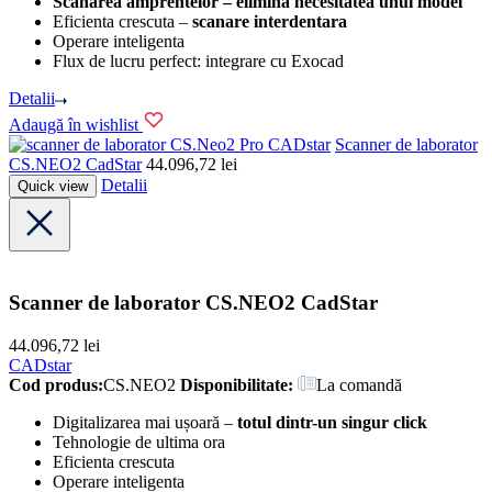
Scanarea amprentelor – elimină necesitatea unui model
Eficienta crescuta –
scanare interdentara
Operare inteligenta
Flux de lucru perfect: integrare cu Exocad
Detalii
Adaugă în wishlist
CADstar
Scanner de laborator
CS.NEO2 CadStar
44.096,72
lei
Detalii
Quick view
Scanner de laborator CS.NEO2 CadStar
44.096,72
lei
CADstar
Cod produs:
CS.NEO2
Disponibilitate:
La comandă
Digitalizarea mai ușoară –
totul dintr-un singur click
Tehnologie de ultima ora
Eficienta crescuta
Operare inteligenta