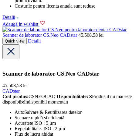
productivitatii.
Costurile pentru licenta anuala sunt reduse
Detalii
Adaugă în wishlist
CADstar
Scanner de laborator CS.Neo CADstar
45.508,58
lei
Detalii
Quick view
Scanner de laborator CS.Neo CADstar
45.508,58
lei
CADstar
Cod produs:
CSNEOCAD
Disponibilitate:
Produsul nu mai este
disponibil
Indisponibil momentan
AutoSalvare & Reutilizarea datelor
Scanare rapidă și eficientă.
Acuratete ISO : 5 μm
Repetabilitate- ISO : 2 μm
Flux de lucru ghidat