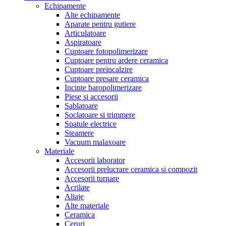
Echipamente
Alte echipamente
Aparate pentru gutiere
Articulatoare
Aspiratoare
Cuptoare fotopolimerizare
Cuptoare pentru ardere ceramica
Cuptoare preincalzire
Cuptoare presare ceramica
Incinte baropolimerizare
Piese si accesorii
Sablatoare
Soclatoare si trimmere
Spatule electrice
Steamere
Vacuum malaxoare
Materiale
Accesorii laborator
Accesorii prelucrare ceramica si compozit
Accesorii turnare
Acrilate
Aliaje
Alte materiale
Ceramica
Ceruri