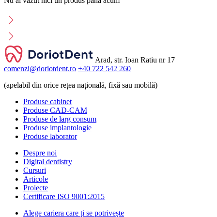
Nu ai văzut nici un produs până acum
Arad, str. Ioan Ratiu nr 17
comenzi@doriotdent.ro
+40 722 542 260
(apelabil din orice rețea națională, fixă sau mobilă)
Produse cabinet
Produse CAD-CAM
Produse de larg consum
Produse implantologie
Produse laborator
Despre noi
Digital dentistry
Cursuri
Articole
Proiecte
Certificare ISO 9001:2015
Alege cariera care ți se potrivește