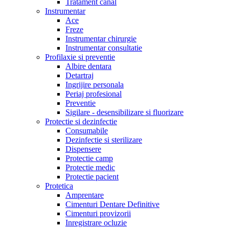
Tratament canal
Instrumentar
Ace
Freze
Instrumentar chirurgie
Instrumentar consultatie
Profilaxie si preventie
Albire dentara
Detartraj
Ingrijire personala
Periaj profesional
Preventie
Sigilare - desensibilizare si fluorizare
Protectie si dezinfectie
Consumabile
Dezinfectie si sterilizare
Dispensere
Protectie camp
Protectie medic
Protectie pacient
Protetica
Amprentare
Cimenturi Dentare Definitive
Cimenturi provizorii
Inregistrare ocluzie