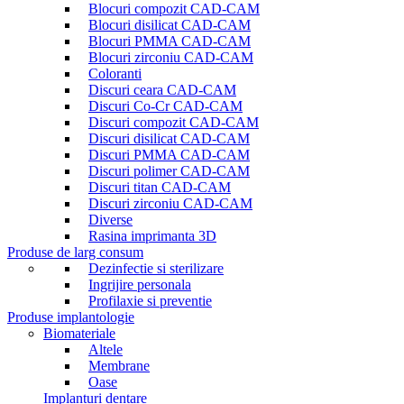
Blocuri compozit CAD-CAM
Blocuri disilicat CAD-CAM
Blocuri PMMA CAD-CAM
Blocuri zirconiu CAD-CAM
Coloranti
Discuri ceara CAD-CAM
Discuri Co-Cr CAD-CAM
Discuri compozit CAD-CAM
Discuri disilicat CAD-CAM
Discuri PMMA CAD-CAM
Discuri polimer CAD-CAM
Discuri titan CAD-CAM
Discuri zirconiu CAD-CAM
Diverse
Rasina imprimanta 3D
Produse de larg consum
Dezinfectie si sterilizare
Ingrijire personala
Profilaxie si preventie
Produse implantologie
Biomateriale
Altele
Membrane
Oase
Implanturi dentare