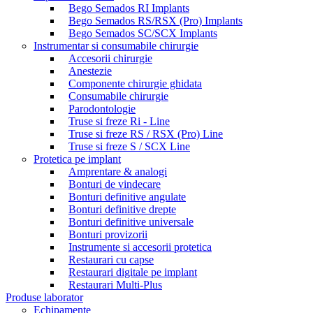
Bego Semados RI Implants
Bego Semados RS/RSX (Pro) Implants
Bego Semados SC/SCX Implants
Instrumentar si consumabile chirurgie
Accesorii chirurgie
Anestezie
Componente chirurgie ghidata
Consumabile chirurgie
Parodontologie
Truse si freze Ri - Line
Truse si freze RS / RSX (Pro) Line
Truse si freze S / SCX Line
Protetica pe implant
Amprentare & analogi
Bonturi de vindecare
Bonturi definitive angulate
Bonturi definitive drepte
Bonturi definitive universale
Bonturi provizorii
Instrumente si accesorii protetica
Restaurari cu capse
Restaurari digitale pe implant
Restaurari Multi-Plus
Produse laborator
Echipamente