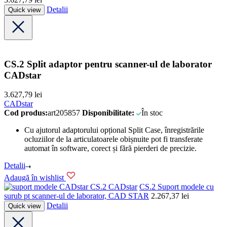
Detalii
Quick view
CS.2 Split adaptor pentru scanner-ul de laborator
CADstar
3.627,79
lei
CADstar
Cod produs:
art205857
Disponibilitate:
În stoc
Cu ajutorul adaptorului opțional Split Case, înregistrările
ocluziilor de la articulatoarele obișnuite pot fi transferate
automat în software, corect și fără pierderi de precizie.
Detalii
Adaugă în wishlist
CADstar
CS.2 Suport modele cu
surub pt scanner-ul de laborator, CAD STAR
2.267,37
lei
Detalii
Quick view