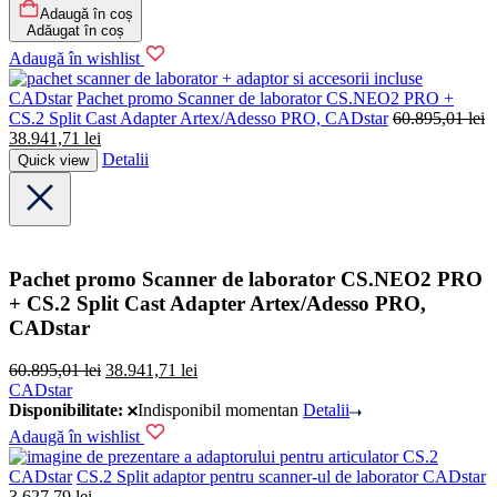
Adaugă în coș
Adăugat în coș
Adaugă în wishlist
CADstar
Pachet promo Scanner de laborator CS.NEO2 PRO +
CS.2 Split Cast Adapter Artex/Adesso PRO, CADstar
60.895,01
lei
38.941,71
lei
Detalii
Quick view
Pachet promo Scanner de laborator CS.NEO2 PRO
+ CS.2 Split Cast Adapter Artex/Adesso PRO,
CADstar
60.895,01
lei
38.941,71
lei
CADstar
Disponibilitate:
Indisponibil momentan
Detalii
Adaugă în wishlist
CADstar
CS.2 Split adaptor pentru scanner-ul de laborator CADstar
3.627,79
lei