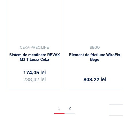
CEKA-PRECILINE
BEGO
Sistem de mentinere REVAX
Element de frictiune WiroFix
M3 Titanax Ceka
Bego
174,05
lei
238,42
lei
808,22
lei
1
2