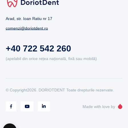
Arad, str. Ioan Ratiu nr 17
comenzi@doriotdent.ro
+40 722 542 260
(apelabil din orice rețea națională, fixă sau mobilă)
© Copyright2026. DORIOTDENT Toate drepturile rezervate.
Made with love by