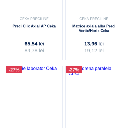
CEKA-PRECILINE
CEKA-PRECILINE
Preci Clix Axial AP Ceka
Matrice axiala alba Preci
Vertix/Horix Ceka
65,54
lei
13,96
lei
89,78
lei
19,12
lei
-27%
-27%