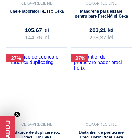
CEKA-PRECILINE
CEKA-PRECILINE
Cheie laborator RE H 5 Ceka
Mandrena paralelizare
pentru bare Preci-Mini Ceka
105,67
lei
203,21
lei
144,76
lei
278,37
lei
-27%
-27%
CEKA-PRECILINE
CEKA-PRECILINE
Matrice de duplicare roz
Distantier de prelucrare
Preci Clix Ceka
Preci Horix Rider Ceka