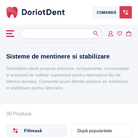
COMANDĂ
Caută
When autocomplete results are available use up and down arrows to
după:
Sisteme de mentinere si stabilizare
DoriotDent oferă produse premium, echipamente, consumabile
și accesorii de calitate superioară pentru laboratorul tău de
tehnica dentara. Comandă acum diferite sisteme de mentinere
si stabilizare pentru laborator.
30 Produse
Filtrează