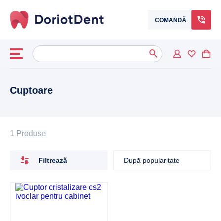
COMANDĂ
Caută
When autocomplete results are available use up and down arrows to
după:
Cuptoare
1 Produse
Filtrează