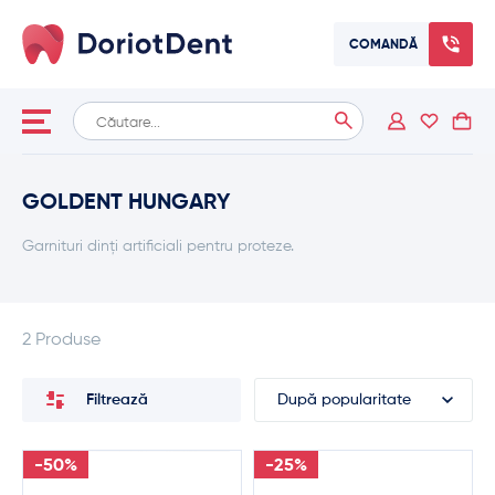
COMANDĂ
Caută
When autocomplete results are available use up and down arrows
după:
GOLDENT HUNGARY
Garnituri dinți artificiali pentru proteze.
2 Produse
Filtrează
-50%
-25%