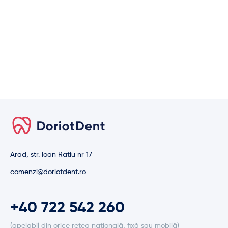
Arad, str. Ioan Ratiu nr 17
comenzi@doriotdent.ro
+40 722 542 260
(apelabil din orice rețea națională, fixă sau mobilă)