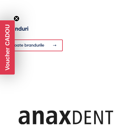
Voucher CADOU
Branduri
Toate brandurile