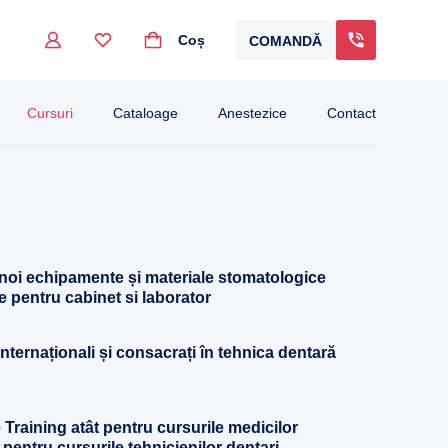
Coș
COMANDĂ
go to the desired page. Touch device users, explore by touch or with swipe gestur
Cursuri
Cataloage
Anestezice
Contact
 noi echipamente și materiale stomatologice
e pentru cabinet si laborator
 internaționali și consacrați în tehnica dentară
 Training atât pentru cursurile medicilor
 pentru cursurile tehnicienilor dentari