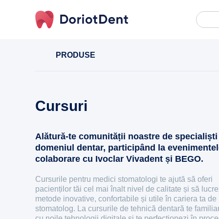
Caută
When
după:
PRODUSE
Cursuri
Alătură-te comunității noastre de specialiști
domeniul dentar, participând la evenimentel
colaborare cu Ivoclar Vivadent și BEGO.
Cursurile pentru medici stomatologi te ajută să oferi
pacienților tăi cel mai înalt nivel de calitate și să lucr
metode inovative, confortabile și utile în cariera ta de
stomatolog. La cursurile de tehnică dentară te familia
cu noile tehnologii digitale și te perfecționezi în proc