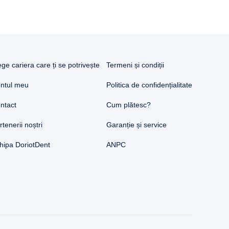
ege cariera care ți se potrivește
Termeni și condiții
ntul meu
Politica de confidențialitate
ntact
Cum plătesc?
rtenerii noștri
Garanție și service
hipa DoriotDent
ANPC