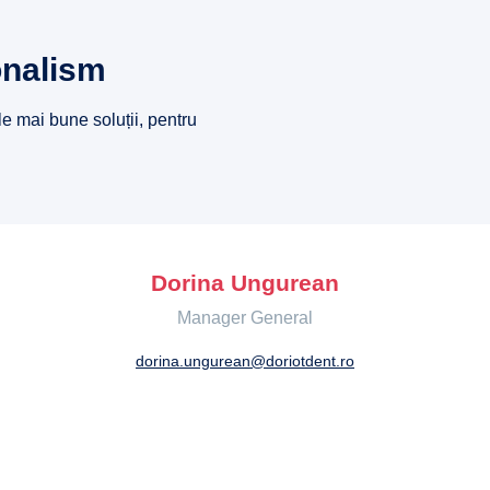
onalism
le mai bune soluții, pentru
Dorina Ungurean
Manager General
dorina.ungurean@doriotdent.ro