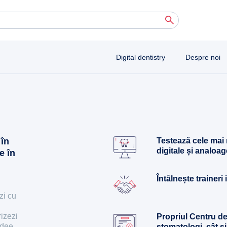
 autocomplete results are available use up and down arrows to review and enter to 
Digital dentistry
Despre noi
 în
Testează cele mai
digitale și analoag
e în
Întâlnește traineri
ezi cu
rizezi
Propriul Centru de
edee
stomatologi, cât și