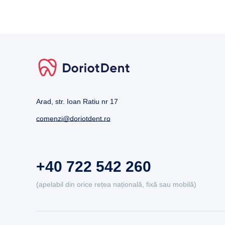
Arad, str. Ioan Ratiu nr 17
comenzi@doriotdent.ro
+40 722 542 260
(apelabil din orice rețea națională, fixă sau mobilă)