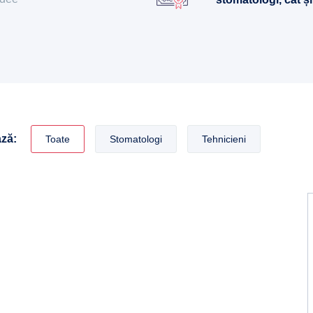
ază:
Toate
Stomatologi
Tehnicieni