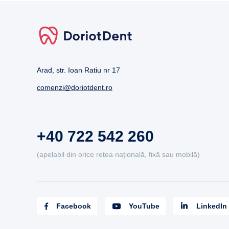
Arad, str. Ioan Ratiu nr 17
comenzi@doriotdent.ro
+40 722 542 260
(apelabil din orice rețea națională, fixă sau mobilă)
Facebook
YouTube
LinkedIn