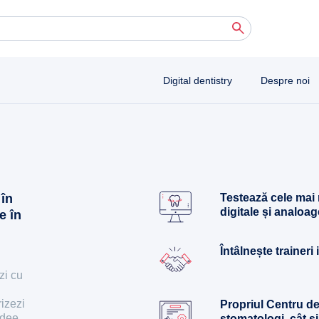
 autocomplete results are available use up and down arrows to review and enter to 
Digital dentistry
Despre noi
 în
Testează cele mai
digitale și analoag
e în
Întâlnește traineri
ezi cu
rizezi
Propriul Centru de
edee
stomatologi, cât și