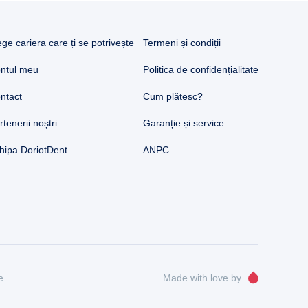
ege cariera care ți se potrivește
Termeni și condiții
ntul meu
Politica de confidențialitate
ntact
Cum plătesc?
rtenerii noștri
Garanție și service
hipa DoriotDent
ANPC
e.
Made with love by