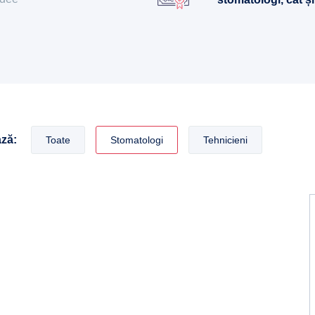
ază:
Toate
Stomatologi
Tehnicieni