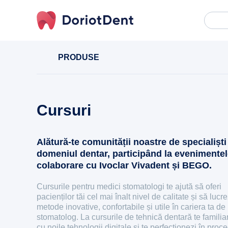
Caută
When
după:
PRODUSE
Cursuri
Alătură-te comunității noastre de specialiști
domeniul dentar, participând la evenimentel
colaborare cu Ivoclar Vivadent și BEGO.
Cursurile pentru medici stomatologi te ajută să oferi
pacienților tăi cel mai înalt nivel de calitate și să lucr
metode inovative, confortabile și utile în cariera ta de
stomatolog. La cursurile de tehnică dentară te familia
cu noile tehnologii digitale și te perfecționezi în proc