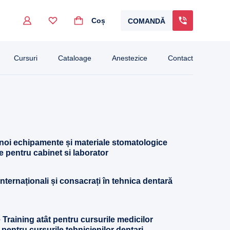
Coș
COMANDĂ
go to the desired page. Touch device users, explore by touch or with swipe gestur
Cursuri
Cataloage
Anestezice
Contact
 noi echipamente și materiale stomatologice
e pentru cabinet si laborator
 internaționali și consacrați în tehnica dentară
 Training atât pentru cursurile medicilor
 pentru cursurile tehnicienilor dentari