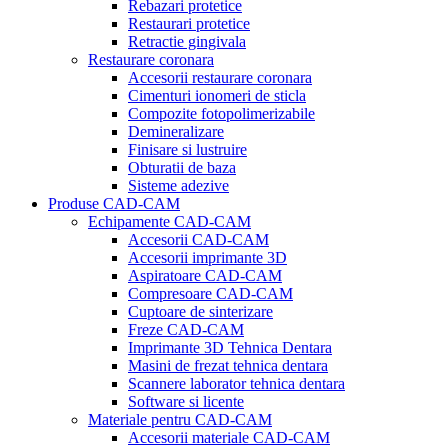
Rebazari protetice
Restaurari protetice
Retractie gingivala
Restaurare coronara
Accesorii restaurare coronara
Cimenturi ionomeri de sticla
Compozite fotopolimerizabile
Demineralizare
Finisare si lustruire
Obturatii de baza
Sisteme adezive
Produse CAD-CAM
Echipamente CAD-CAM
Accesorii CAD-CAM
Accesorii imprimante 3D
Aspiratoare CAD-CAM
Compresoare CAD-CAM
Cuptoare de sinterizare
Freze CAD-CAM
Imprimante 3D Tehnica Dentara
Masini de frezat tehnica dentara
Scannere laborator tehnica dentara
Software si licente
Materiale pentru CAD-CAM
Accesorii materiale CAD-CAM