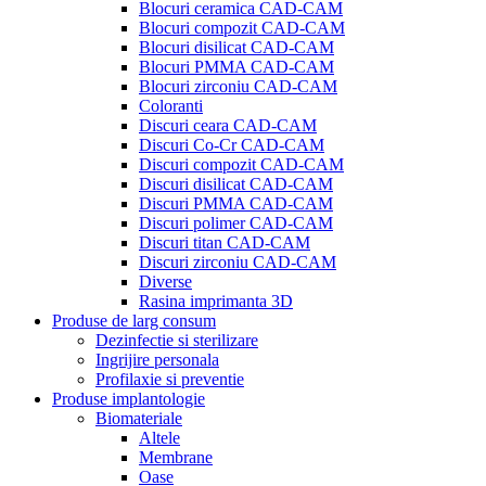
Blocuri ceramica CAD-CAM
Blocuri compozit CAD-CAM
Blocuri disilicat CAD-CAM
Blocuri PMMA CAD-CAM
Blocuri zirconiu CAD-CAM
Coloranti
Discuri ceara CAD-CAM
Discuri Co-Cr CAD-CAM
Discuri compozit CAD-CAM
Discuri disilicat CAD-CAM
Discuri PMMA CAD-CAM
Discuri polimer CAD-CAM
Discuri titan CAD-CAM
Discuri zirconiu CAD-CAM
Diverse
Rasina imprimanta 3D
Produse de larg consum
Dezinfectie si sterilizare
Ingrijire personala
Profilaxie si preventie
Produse implantologie
Biomateriale
Altele
Membrane
Oase