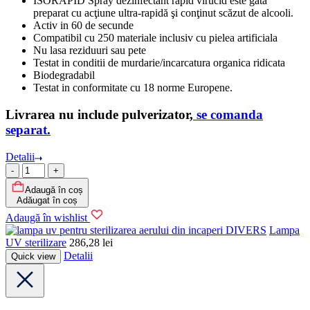
ISORAPID Spray dezinfectant rapid virucid este gata
preparat cu acţiune ultra-rapidă şi conţinut scăzut de alcooli.
Activ in 60 de secunde
Compatibil cu 250 materiale inclusiv cu pielea artificiala
Nu lasa reziduuri sau pete
Testat in conditii de murdarie/incarcatura organica ridicata
Biodegradabil
Testat in conformitate cu 18 norme Europene.
Livrarea nu include pulverizator,
se comanda
separat.
Detalii
Cantitate
Adaugă în coș
Adăugat în coș
Adaugă în wishlist
DIVERS
Lampa
UV sterilizare
286,28
lei
Detalii
Quick view