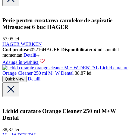
Perie pentru curatarea canulelor de aspiratie
Mirasuc set 6 buc HAGER
57,05
lei
HAGER WERKEN
Cod produs:
605216HAGER
Disponibilitate:
Indisponibil
momentan
Detalii
Adaugă în wishlist
M + W DENTAL
Lichid curatare
Orange Cleaner 250 ml M+W Dental
38,87
lei
Detalii
Quick view
Lichid curatare Orange Cleaner 250 ml M+W
Dental
38,87
lei
M + W DENTAL