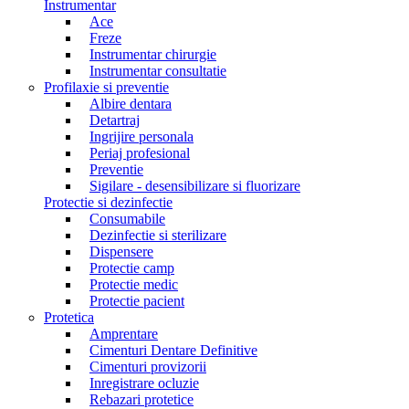
Instrumentar
Ace
Freze
Instrumentar chirurgie
Instrumentar consultatie
Profilaxie si preventie
Albire dentara
Detartraj
Ingrijire personala
Periaj profesional
Preventie
Sigilare - desensibilizare si fluorizare
Protectie si dezinfectie
Consumabile
Dezinfectie si sterilizare
Dispensere
Protectie camp
Protectie medic
Protectie pacient
Protetica
Amprentare
Cimenturi Dentare Definitive
Cimenturi provizorii
Inregistrare ocluzie
Rebazari protetice