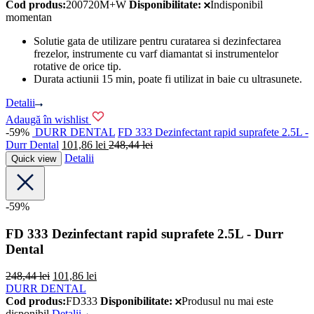
Cod produs:
200720M+W
Disponibilitate:
Indisponibil
momentan
Solutie gata de utilizare pentru curatarea si dezinfectarea
frezelor, instrumente cu varf diamantat si instrumentelor
rotative de orice tip.
Durata actiunii 15 min, poate fi utilizat in baie cu ultrasunete.
Detalii
Adaugă în wishlist
-59%
DURR DENTAL
FD 333 Dezinfectant rapid suprafete 2.5L -
Durr Dental
101,86
lei
248,44
lei
Detalii
Quick view
-59%
FD 333 Dezinfectant rapid suprafete 2.5L - Durr
Dental
248,44
lei
101,86
lei
DURR DENTAL
Cod produs:
FD333
Disponibilitate:
Produsul nu mai este
disponibil
Detalii