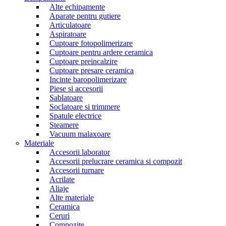
Alte echipamente
Aparate pentru gutiere
Articulatoare
Aspiratoare
Cuptoare fotopolimerizare
Cuptoare pentru ardere ceramica
Cuptoare preincalzire
Cuptoare presare ceramica
Incinte baropolimerizare
Piese si accesorii
Sablatoare
Soclatoare si trimmere
Spatule electrice
Steamere
Vacuum malaxoare
Materiale
Accesorii laborator
Accesorii prelucrare ceramica si compozit
Accesorii turnare
Acrilate
Aliaje
Alte materiale
Ceramica
Ceruri
Compozite