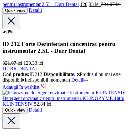
pentru instrumentar 2.5L - Durr Dental
128,33
lei
321,07
lei
Detalii
Quick view
-60%
ID 212 Forte Dezinfectant concentrat pentru
instrumentar 2.5L - Durr Dental
321,07
lei
128,33
lei
DURR DENTAL
Cod produs:
ID212
Disponibilitate:
Produsul nu mai este
disponibil
Indisponibil momentan
Detalii
Adaugă în wishlist
KLINTENSIV
Detergent enzimatic pentru instrumentar KLINOZYME 1litru,
KLINTENSIV
52,84
lei
Detalii
Quick view