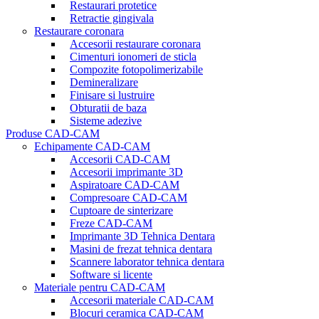
Restaurari protetice
Retractie gingivala
Restaurare coronara
Accesorii restaurare coronara
Cimenturi ionomeri de sticla
Compozite fotopolimerizabile
Demineralizare
Finisare si lustruire
Obturatii de baza
Sisteme adezive
Produse CAD-CAM
Echipamente CAD-CAM
Accesorii CAD-CAM
Accesorii imprimante 3D
Aspiratoare CAD-CAM
Compresoare CAD-CAM
Cuptoare de sinterizare
Freze CAD-CAM
Imprimante 3D Tehnica Dentara
Masini de frezat tehnica dentara
Scannere laborator tehnica dentara
Software si licente
Materiale pentru CAD-CAM
Accesorii materiale CAD-CAM
Blocuri ceramica CAD-CAM