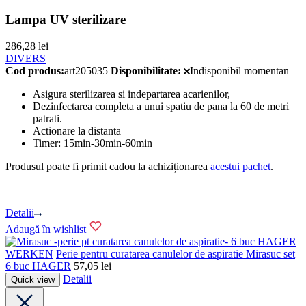
Lampa UV sterilizare
286,28
lei
DIVERS
Cod produs:
art205035
Disponibilitate:
Indisponibil momentan
Asigura sterilizarea si indepartarea acarienilor,
Dezinfectarea completa a unui spatiu de pana la 60 de metri
patrati.
Actionare la distanta
Timer: 15min-30min-60min
Produsul poate fi primit cadou la achiziționarea
acestui pachet
.
Detalii
Adaugă în wishlist
HAGER
WERKEN
Perie pentru curatarea canulelor de aspiratie Mirasuc set
6 buc HAGER
57,05
lei
Detalii
Quick view