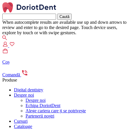
Caută
după:
When autocomplete results are available use up and down arrows to
review and enter to go to the desired page. Touch device users,
explore by touch or with swipe gestures.
Coș
Comandă
Produse
Digital dentistry
Despre noi
Despre noi
Echipa DoriotDent
Alege cariera care ți se potrivește
Partenerii noștri
Cursuri
Cataloage