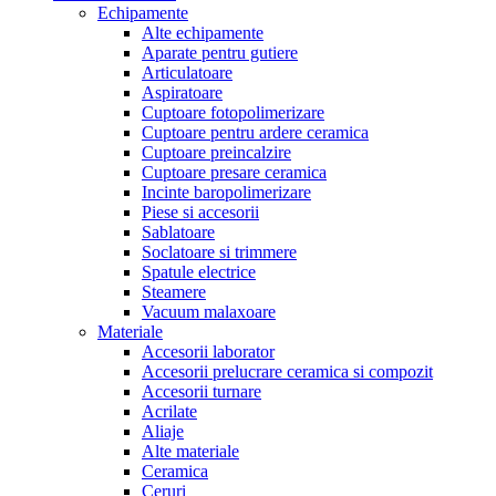
Echipamente
Alte echipamente
Aparate pentru gutiere
Articulatoare
Aspiratoare
Cuptoare fotopolimerizare
Cuptoare pentru ardere ceramica
Cuptoare preincalzire
Cuptoare presare ceramica
Incinte baropolimerizare
Piese si accesorii
Sablatoare
Soclatoare si trimmere
Spatule electrice
Steamere
Vacuum malaxoare
Materiale
Accesorii laborator
Accesorii prelucrare ceramica si compozit
Accesorii turnare
Acrilate
Aliaje
Alte materiale
Ceramica
Ceruri