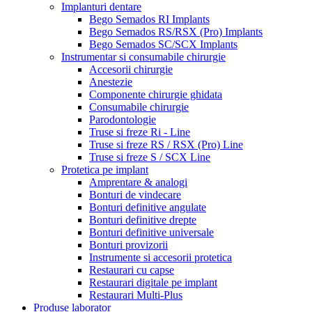
Implanturi dentare
Bego Semados RI Implants
Bego Semados RS/RSX (Pro) Implants
Bego Semados SC/SCX Implants
Instrumentar si consumabile chirurgie
Accesorii chirurgie
Anestezie
Componente chirurgie ghidata
Consumabile chirurgie
Parodontologie
Truse si freze Ri - Line
Truse si freze RS / RSX (Pro) Line
Truse si freze S / SCX Line
Protetica pe implant
Amprentare & analogi
Bonturi de vindecare
Bonturi definitive angulate
Bonturi definitive drepte
Bonturi definitive universale
Bonturi provizorii
Instrumente si accesorii protetica
Restaurari cu capse
Restaurari digitale pe implant
Restaurari Multi-Plus
Produse laborator