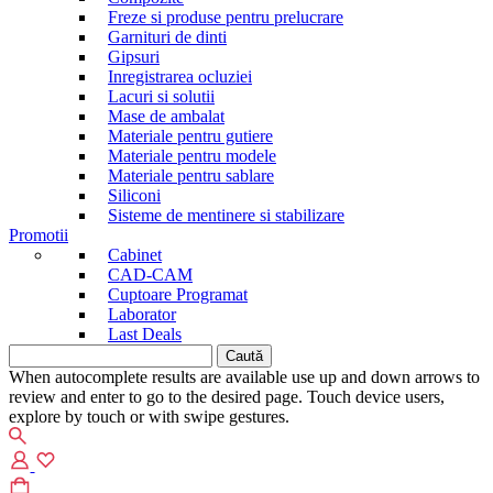
Freze si produse pentru prelucrare
Garnituri de dinti
Gipsuri
Inregistrarea ocluziei
Lacuri si solutii
Mase de ambalat
Materiale pentru gutiere
Materiale pentru modele
Materiale pentru sablare
Siliconi
Sisteme de mentinere si stabilizare
Promotii
Cabinet
CAD-CAM
Cuptoare Programat
Laborator
Last Deals
Caută
după:
When autocomplete results are available use up and down arrows to
review and enter to go to the desired page. Touch device users,
explore by touch or with swipe gestures.