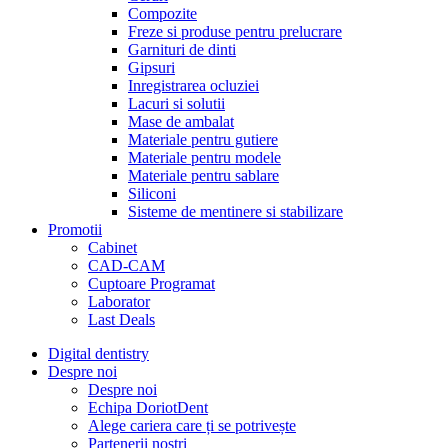
Compozite
Freze si produse pentru prelucrare
Garnituri de dinti
Gipsuri
Inregistrarea ocluziei
Lacuri si solutii
Mase de ambalat
Materiale pentru gutiere
Materiale pentru modele
Materiale pentru sablare
Siliconi
Sisteme de mentinere si stabilizare
Promotii
Cabinet
CAD-CAM
Cuptoare Programat
Laborator
Last Deals
Digital dentistry
Despre noi
Despre noi
Echipa DoriotDent
Alege cariera care ți se potrivește
Partenerii noștri