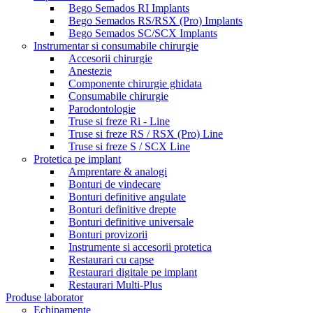
Bego Semados RI Implants
Bego Semados RS/RSX (Pro) Implants
Bego Semados SC/SCX Implants
Instrumentar si consumabile chirurgie
Accesorii chirurgie
Anestezie
Componente chirurgie ghidata
Consumabile chirurgie
Parodontologie
Truse si freze Ri - Line
Truse si freze RS / RSX (Pro) Line
Truse si freze S / SCX Line
Protetica pe implant
Amprentare & analogi
Bonturi de vindecare
Bonturi definitive angulate
Bonturi definitive drepte
Bonturi definitive universale
Bonturi provizorii
Instrumente si accesorii protetica
Restaurari cu capse
Restaurari digitale pe implant
Restaurari Multi-Plus
Produse laborator
Echipamente