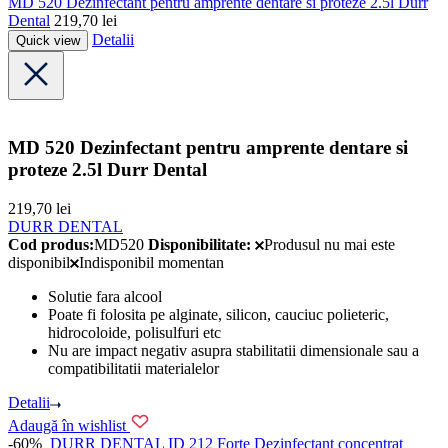
MD 520 Dezinfectant pentru amprente dentare si proteze 2.5l Durr
Dental
219,70
lei
Detalii
Quick view
MD 520 Dezinfectant pentru amprente dentare si
proteze 2.5l Durr Dental
219,70
lei
DURR DENTAL
Cod produs:
MD520
Disponibilitate:
Produsul nu mai este
disponibil
Indisponibil momentan
Solutie fara alcool
Poate fi folosita pe alginate, silicon, cauciuc polieteric,
hidrocoloide, polisulfuri etc
Nu are impact negativ asupra stabilitatii dimensionale sau a
compatibilitatii materialelor
Detalii
Adaugă în wishlist
-60%
DURR DENTAL
ID 212 Forte Dezinfectant concentrat