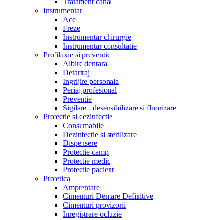
Tratament canal
Instrumentar
Ace
Freze
Instrumentar chirurgie
Instrumentar consultatie
Profilaxie si preventie
Albire dentara
Detartraj
Ingrijire personala
Periaj profesional
Preventie
Sigilare - desensibilizare si fluorizare
Protectie si dezinfectie
Consumabile
Dezinfectie si sterilizare
Dispensere
Protectie camp
Protectie medic
Protectie pacient
Protetica
Amprentare
Cimenturi Dentare Definitive
Cimenturi provizorii
Inregistrare ocluzie