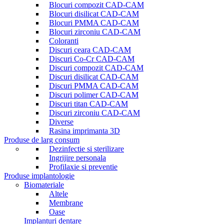
Blocuri compozit CAD-CAM
Blocuri disilicat CAD-CAM
Blocuri PMMA CAD-CAM
Blocuri zirconiu CAD-CAM
Coloranti
Discuri ceara CAD-CAM
Discuri Co-Cr CAD-CAM
Discuri compozit CAD-CAM
Discuri disilicat CAD-CAM
Discuri PMMA CAD-CAM
Discuri polimer CAD-CAM
Discuri titan CAD-CAM
Discuri zirconiu CAD-CAM
Diverse
Rasina imprimanta 3D
Produse de larg consum
Dezinfectie si sterilizare
Ingrijire personala
Profilaxie si preventie
Produse implantologie
Biomateriale
Altele
Membrane
Oase
Implanturi dentare