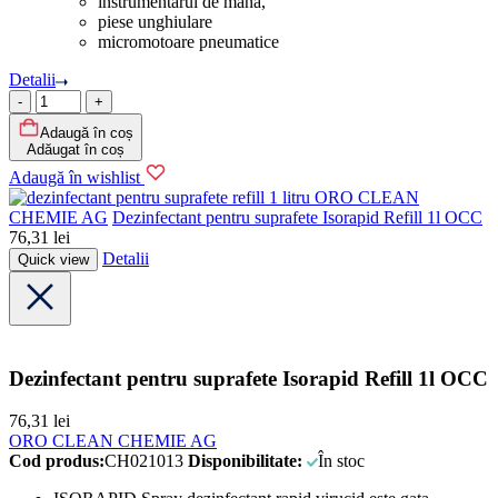
instrumentarul de mana,
piese unghiulare
micromotoare pneumatice
Detalii
Cantitate
Adaugă în coș
Adăugat în coș
Adaugă în wishlist
ORO CLEAN
CHEMIE AG
Dezinfectant pentru suprafete Isorapid Refill 1l OCC
76,31
lei
Detalii
Quick view
Dezinfectant pentru suprafete Isorapid Refill 1l OCC
76,31
lei
ORO CLEAN CHEMIE AG
Cod produs:
CH021013
Disponibilitate:
În stoc