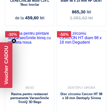
CEREC/inLab Multi C14 L
diam 98 x 25 mm HP DENT
5buc Ivoclar
865,30
lei
459,60
lei
1.081,62
lei
de la
-30%
-50%
Voucher CADOU
BEGO
DENTSPLY SIRONA
Rasina pentru restaurari
Disc zirconiu Cercon HT 98
permanente VarseoSmile
x 18 mm Dentsply Sirona
TriniQ 3D Bego