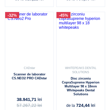
-32%
-45%
CADstar
WHITEPEAKS DENTAL
SOLUTIONS
Scanner de laborator
CS.NEO2 PRO CADstar
Disc zirconiu
CopraSupreme Hyperion
Multilayer 98 x 18mm
Whitepeaks Dental
Solutions
38.941,71
lei
57.267,22
lei
724,44
lei
de la