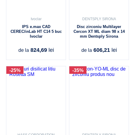
Ivoclar
DENTSPLY SIRONA
IPS e.max CAD
Disc zirconiu Multilayer
CEREC/inLab HT C14 5 buc
Cercon XT ML diam 98 x 14
Ivoclar
mm Dentsply Sirona
824,69
lei
606,21
lei
de la
de la
-25%
-35%