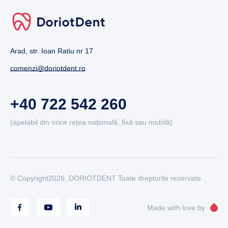
Arad, str. Ioan Ratiu nr 17
comenzi@doriotdent.ro
+40 722 542 260
(apelabil din orice rețea națională, fixă sau mobilă)
© Copyright2026. DORIOTDENT Toate drepturile rezervate.
Made with love by