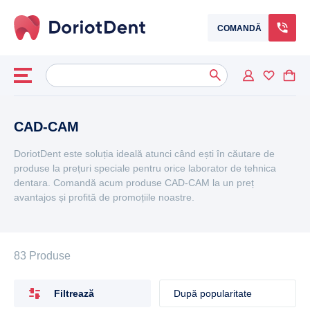
COMANDĂ
Caută
When autocomplete results are available use up and down arrows to
după:
CAD-CAM
DoriotDent este soluția ideală atunci când ești în căutare de
produse la prețuri speciale pentru orice laborator de tehnica
dentara. Comandă acum produse CAD-CAM la un preț
avantajos și profită de promoțiile noastre.
83 Produse
Filtrează