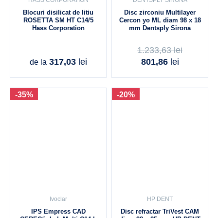
HASS CORPORATION
DENTSPLY SIRONA
Blocuri disilicat de litiu
Disc zirconiu Multilayer
ROSETTA SM HT C14/5
Cercon yo ML diam 98 x 18
Hass Corporation
mm Dentsply Sirona
1.233,63
lei
317,03
lei
801,86
lei
de la
-35%
-20%
Ivoclar
HP DENT
IPS Empress CAD
Disc refractar TriVest CAM