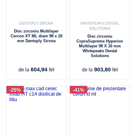
DENTSPLY SIRONA
WHITEPEAKS DENTAL
SOLUTIONS
Disc zirconiu Multilayer
Cercon XT ML diam 98 x 18
Disc zirconiu
mm Dentsply Sirona
CopraSupreme Hyperion
Multilayer 98 X 16 mm
Whitepeaks Dental
Solutions
604,94
lei
903,80
lei
de la
de la
-25%
-41%