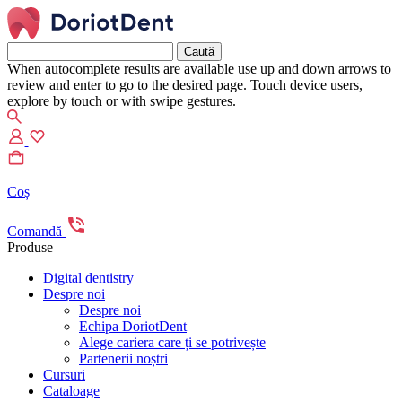
Caută
după:
When autocomplete results are available use up and down arrows to
review and enter to go to the desired page. Touch device users,
explore by touch or with swipe gestures.
Coș
Comandă
Produse
Digital dentistry
Despre noi
Despre noi
Echipa DoriotDent
Alege cariera care ți se potrivește
Partenerii noștri
Cursuri
Cataloage