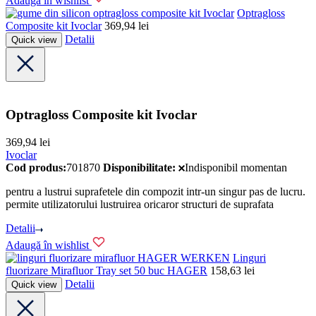
Adaugă în wishlist
Ivoclar
Optragloss
Composite kit Ivoclar
369,94
lei
Detalii
Quick view
Optragloss Composite kit Ivoclar
369,94
lei
Ivoclar
Cod produs:
701870
Disponibilitate:
Indisponibil momentan
pentru a lustrui suprafetele din compozit intr-un singur pas de lucru.
permite utilizatorului lustruirea oricaror structuri de suprafata
Detalii
Adaugă în wishlist
HAGER WERKEN
Linguri
fluorizare Mirafluor Tray set 50 buc HAGER
158,63
lei
Detalii
Quick view