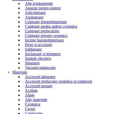
Alte echipamente
Aparate pentru gutiere
Articulatoare
Aspiratoare
Cuptoare fotopolimerizare
Cuptoare pentru ardere ceramica
Cuptoare preincalzire
Cuptoare presare ceramica
Incinte baropolimerizare
Piese si accesorii
Sablatoare
Soclatoare si trimmere
Spatule electrice
Steamere
Vacuum malaxoare
Materiale
Accesorii laborator
Accesorii prelucrare ceramica si compozit
Accesorii turnare
Acrilate
Aliaje
Alte materiale
Ceramica
Ceruri
Compozite