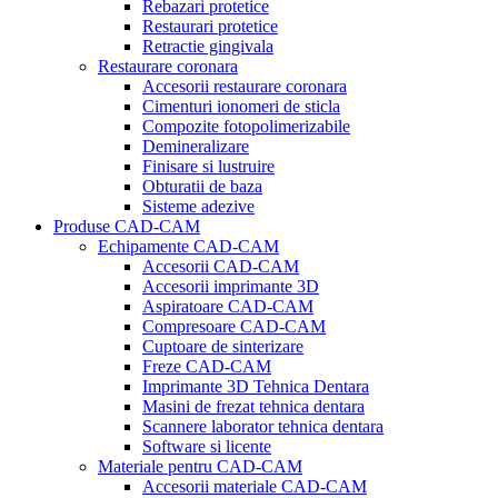
Rebazari protetice
Restaurari protetice
Retractie gingivala
Restaurare coronara
Accesorii restaurare coronara
Cimenturi ionomeri de sticla
Compozite fotopolimerizabile
Demineralizare
Finisare si lustruire
Obturatii de baza
Sisteme adezive
Produse CAD-CAM
Echipamente CAD-CAM
Accesorii CAD-CAM
Accesorii imprimante 3D
Aspiratoare CAD-CAM
Compresoare CAD-CAM
Cuptoare de sinterizare
Freze CAD-CAM
Imprimante 3D Tehnica Dentara
Masini de frezat tehnica dentara
Scannere laborator tehnica dentara
Software si licente
Materiale pentru CAD-CAM
Accesorii materiale CAD-CAM