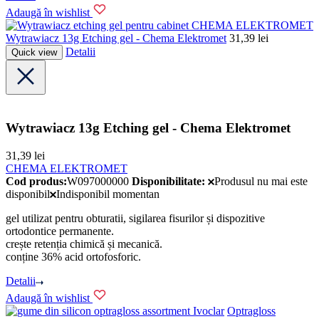
Adaugă în wishlist
CHEMA ELEKTROMET
Wytrawiacz 13g Etching gel - Chema Elektromet
31,39
lei
Detalii
Quick view
Wytrawiacz 13g Etching gel - Chema Elektromet
31,39
lei
CHEMA ELEKTROMET
Cod produs:
W097000000
Disponibilitate:
Produsul nu mai este
disponibil
Indisponibil momentan
gel utilizat pentru obturatii, sigilarea fisurilor și dispozitive
ortodontice permanente.
crește retenția chimică și mecanică.
conține 36% acid ortofosforic.
Detalii
Adaugă în wishlist
Ivoclar
Optragloss