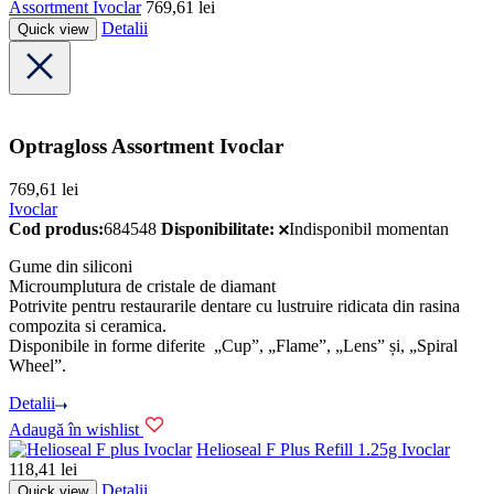
Assortment Ivoclar
769,61
lei
Detalii
Quick view
Optragloss Assortment Ivoclar
769,61
lei
Ivoclar
Cod produs:
684548
Disponibilitate:
Indisponibil momentan
Gume din siliconi
Microumplutura de cristale de diamant
Potrivite pentru restaurarile dentare cu lustruire ridicata din rasina
compozita si ceramica.
Disponibile in forme diferite „Cup”, „Flame”, „Lens” și, „Spiral
Wheel”.
Detalii
Adaugă în wishlist
Ivoclar
Helioseal F Plus Refill 1.25g Ivoclar
118,41
lei
Detalii
Quick view