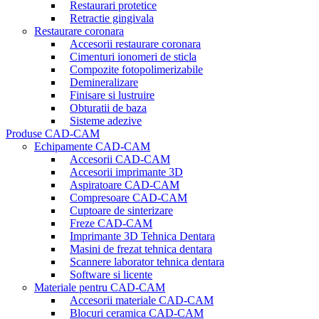
Restaurari protetice
Retractie gingivala
Restaurare coronara
Accesorii restaurare coronara
Cimenturi ionomeri de sticla
Compozite fotopolimerizabile
Demineralizare
Finisare si lustruire
Obturatii de baza
Sisteme adezive
Produse CAD-CAM
Echipamente CAD-CAM
Accesorii CAD-CAM
Accesorii imprimante 3D
Aspiratoare CAD-CAM
Compresoare CAD-CAM
Cuptoare de sinterizare
Freze CAD-CAM
Imprimante 3D Tehnica Dentara
Masini de frezat tehnica dentara
Scannere laborator tehnica dentara
Software si licente
Materiale pentru CAD-CAM
Accesorii materiale CAD-CAM
Blocuri ceramica CAD-CAM