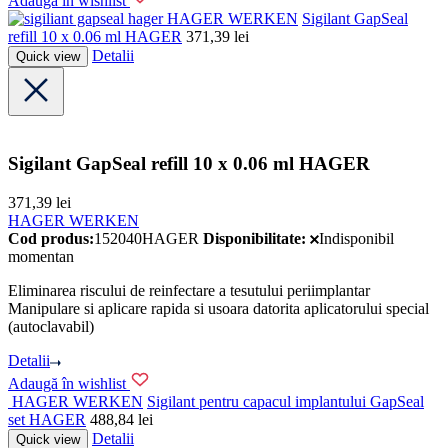
Adaugă în wishlist
HAGER WERKEN
Sigilant GapSeal
refill 10 x 0.06 ml HAGER
371,39
lei
Detalii
Quick view
Sigilant GapSeal refill 10 x 0.06 ml HAGER
371,39
lei
HAGER WERKEN
Cod produs:
152040HAGER
Disponibilitate:
Indisponibil
momentan
Eliminarea riscului de reinfectare a tesutului periimplantar
Manipulare si aplicare rapida si usoara datorita aplicatorului special
(autoclavabil)
Detalii
Adaugă în wishlist
HAGER WERKEN
Sigilant pentru capacul implantului GapSeal
set HAGER
488,84
lei
Detalii
Quick view