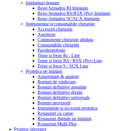
Implanturi dentare
Bego Semados RI Implants
Bego Semados RS/RSX (Pro) Implants
Bego Semados SC/SCX Implants
Instrumentar si consumabile chirurgie
Accesorii chirurgie
Anestezie
Componente chirurgie ghidata
Consumabile chirurgie
Parodontologie
Truse si freze Ri - Line
Truse si freze RS / RSX (Pro) Line
Truse si freze S / SCX Line
Protetica pe implant
Amprentare & analogi
Bonturi de vindecare
Bonturi definitive angulate
Bonturi definitive drepte
Bonturi definitive universale
Bonturi provizorii
Instrumente si accesorii protetica
Restaurari cu capse
Restaurari digitale pe implant
Restaurari Multi-Plus
Produse laborator