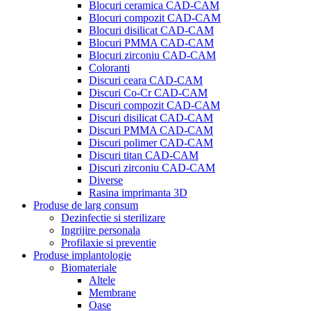
Blocuri ceramica CAD-CAM
Blocuri compozit CAD-CAM
Blocuri disilicat CAD-CAM
Blocuri PMMA CAD-CAM
Blocuri zirconiu CAD-CAM
Coloranti
Discuri ceara CAD-CAM
Discuri Co-Cr CAD-CAM
Discuri compozit CAD-CAM
Discuri disilicat CAD-CAM
Discuri PMMA CAD-CAM
Discuri polimer CAD-CAM
Discuri titan CAD-CAM
Discuri zirconiu CAD-CAM
Diverse
Rasina imprimanta 3D
Produse de larg consum
Dezinfectie si sterilizare
Ingrijire personala
Profilaxie si preventie
Produse implantologie
Biomateriale
Altele
Membrane
Oase