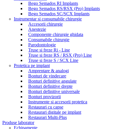
Bego Semados RI Implants
Bego Semados RS/RSX (Pro) Implants
Bego Semados SC/SCX Implants
Instrumentar si consumabile chirurgie
Accesorii chirurgie
Anestezie
Componente chirurgie ghidata
Consumabile chirurgie
Parodontologie
Truse si freze Ri - Line
Truse si freze RS / RSX (Pro) Line
Truse si freze S / SCX Line
Protetica pe implant
Amprentare & analogi
Bonturi de vindecare
Bonturi definitive angulate
Bonturi definitive drepte
Bonturi definitive universale
Bonturi provizorii
Instrumente si accesorii protetica
Restaurari cu capse
Restaurari digitale pe implant
Restaurari Multi-Plus
Produse laborator
Echipamente