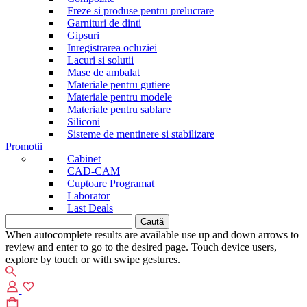
Freze si produse pentru prelucrare
Garnituri de dinti
Gipsuri
Inregistrarea ocluziei
Lacuri si solutii
Mase de ambalat
Materiale pentru gutiere
Materiale pentru modele
Materiale pentru sablare
Siliconi
Sisteme de mentinere si stabilizare
Promotii
Cabinet
CAD-CAM
Cuptoare Programat
Laborator
Last Deals
Caută
după:
When autocomplete results are available use up and down arrows to
review and enter to go to the desired page. Touch device users,
explore by touch or with swipe gestures.