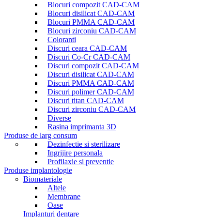
Blocuri compozit CAD-CAM
Blocuri disilicat CAD-CAM
Blocuri PMMA CAD-CAM
Blocuri zirconiu CAD-CAM
Coloranti
Discuri ceara CAD-CAM
Discuri Co-Cr CAD-CAM
Discuri compozit CAD-CAM
Discuri disilicat CAD-CAM
Discuri PMMA CAD-CAM
Discuri polimer CAD-CAM
Discuri titan CAD-CAM
Discuri zirconiu CAD-CAM
Diverse
Rasina imprimanta 3D
Produse de larg consum
Dezinfectie si sterilizare
Ingrijire personala
Profilaxie si preventie
Produse implantologie
Biomateriale
Altele
Membrane
Oase
Implanturi dentare