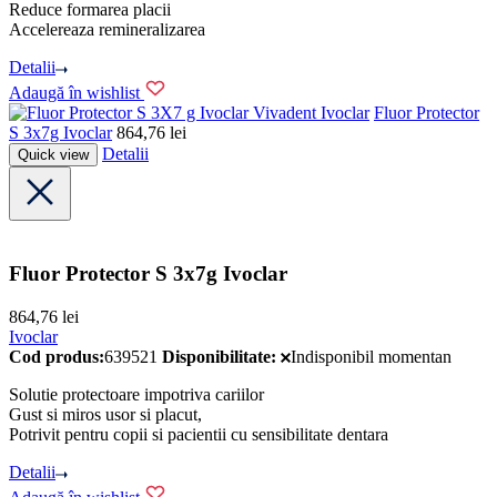
Reduce formarea placii
Accelereaza remineralizarea
Detalii
Adaugă în wishlist
Ivoclar
Fluor Protector
S 3x7g Ivoclar
864,76
lei
Detalii
Quick view
Fluor Protector S 3x7g Ivoclar
864,76
lei
Ivoclar
Cod produs:
639521
Disponibilitate:
Indisponibil momentan
Solutie protectoare impotriva cariilor
Gust si miros usor si placut,
Potrivit pentru copii si pacientii cu sensibilitate dentara
Detalii