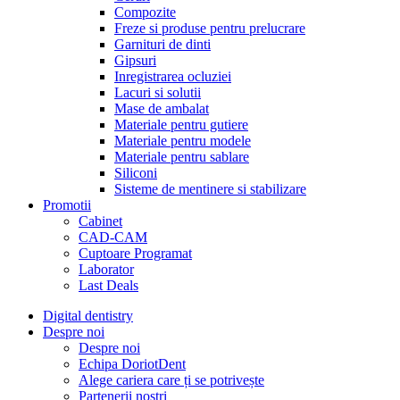
Compozite
Freze si produse pentru prelucrare
Garnituri de dinti
Gipsuri
Inregistrarea ocluziei
Lacuri si solutii
Mase de ambalat
Materiale pentru gutiere
Materiale pentru modele
Materiale pentru sablare
Siliconi
Sisteme de mentinere si stabilizare
Promotii
Cabinet
CAD-CAM
Cuptoare Programat
Laborator
Last Deals
Digital dentistry
Despre noi
Despre noi
Echipa DoriotDent
Alege cariera care ți se potrivește
Partenerii noștri