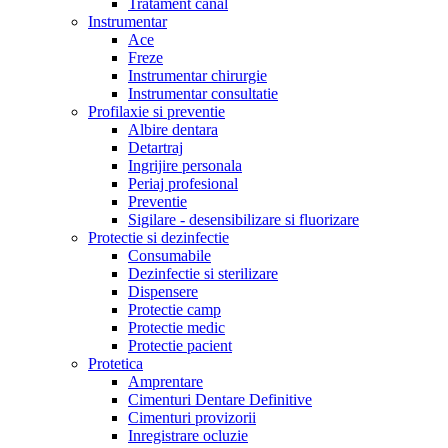
Tratament canal
Instrumentar
Ace
Freze
Instrumentar chirurgie
Instrumentar consultatie
Profilaxie si preventie
Albire dentara
Detartraj
Ingrijire personala
Periaj profesional
Preventie
Sigilare - desensibilizare si fluorizare
Protectie si dezinfectie
Consumabile
Dezinfectie si sterilizare
Dispensere
Protectie camp
Protectie medic
Protectie pacient
Protetica
Amprentare
Cimenturi Dentare Definitive
Cimenturi provizorii
Inregistrare ocluzie