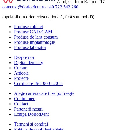
Arad, str. Ioan Ratiu nr 17
comenzi@doriotdent.ro
+40 722 542 260
(apelabil din orice rețea națională, fixă sau mobilă)
Produse cabinet
Produse CAD-CAM
Produse de larg consum
Produse implantologie
Produse laborator
Despre noi
Digital dentistry
Cursuri
Articole
Proiecte
Certificare ISO 9001:2015
Alege cariera care ți se potrivește
Contul meu
Contact
Partenerii noștri
Echipa DoriotDent
Termeni și condiții
Politica de confidențialitate