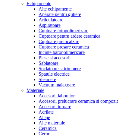
Echipamente
Alte echipamente
Aparate pentru gutiere
Articulatoare
Aspiratoare
Cuptoare fotopolimerizare
Cuptoare pentru ardere ceramica
Cuptoare preincalzire
Cuptoare presare ceramica
Incinte baropolimerizare
Piese si accesorii
Sablatoare
Soclatoare si trimmere
Spatule electrice
Steamere
Vacuum malaxoare
Materiale
Accesorii laborator
Accesorii prelucrare ceramica si compozit
Accesorii turnare
Acrilate
Aliaje
Alte materiale
Ceramica
Ceruri