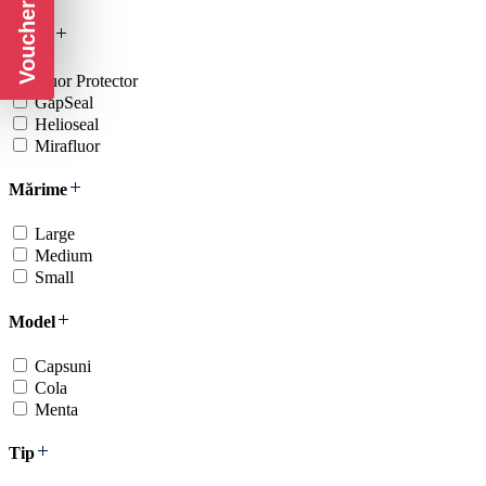
Voucher CADOU
Gamă
Fluor Protector
GapSeal
Helioseal
Mirafluor
Mărime
Large
Medium
Small
Model
Capsuni
Cola
Menta
Tip