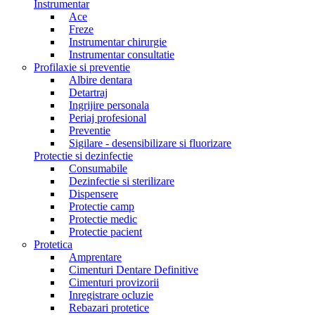
Instrumentar
Ace
Freze
Instrumentar chirurgie
Instrumentar consultatie
Profilaxie si preventie
Albire dentara
Detartraj
Ingrijire personala
Periaj profesional
Preventie
Sigilare - desensibilizare si fluorizare
Protectie si dezinfectie
Consumabile
Dezinfectie si sterilizare
Dispensere
Protectie camp
Protectie medic
Protectie pacient
Protetica
Amprentare
Cimenturi Dentare Definitive
Cimenturi provizorii
Inregistrare ocluzie
Rebazari protetice