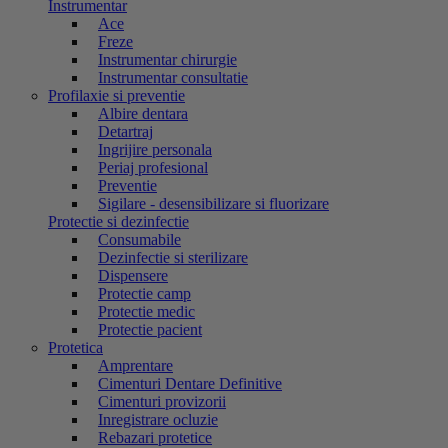
Instrumentar
Ace
Freze
Instrumentar chirurgie
Instrumentar consultatie
Profilaxie si preventie
Albire dentara
Detartraj
Ingrijire personala
Periaj profesional
Preventie
Sigilare - desensibilizare si fluorizare
Protectie si dezinfectie
Consumabile
Dezinfectie si sterilizare
Dispensere
Protectie camp
Protectie medic
Protectie pacient
Protetica
Amprentare
Cimenturi Dentare Definitive
Cimenturi provizorii
Inregistrare ocluzie
Rebazari protetice