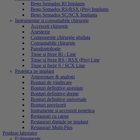
Bego Semados RI Implants
Bego Semados RS/RSX (Pro) Implants
Bego Semados SC/SCX Implants
Instrumentar si consumabile chirurgie
Accesorii chirurgie
Anestezie
Componente chirurgie ghidata
Consumabile chirurgie
Parodontologie
Truse si freze Ri - Line
Truse si freze RS / RSX (Pro) Line
Truse si freze S / SCX Line
Protetica pe implant
Amprentare & analogi
Bonturi de vindecare
Bonturi definitive angulate
Bonturi definitive drepte
Bonturi definitive universale
Bonturi provizorii
Instrumente si accesorii protetica
Restaurari cu capse
Restaurari digitale pe implant
Restaurari Multi-Plus
Produse laborator
Echipamente