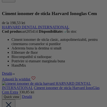
Ciment ionomer de sticla Harvard Ionoglas Cem
de la
198,53
lei
HARVARD DENTAL INTERNATIONAL
Cod produs:
art205414
Disponibilitate:
În stoc
Ciment ionomer de sticla clasic, autopolimerizabil, pentru
cimentarea
coroanelor si puntilor
Aderenta buna la dentina si smalt
Eliberare de fluor
Biocompatibil si radioopac
Potrivire s
i
etansare
marginala
buna
HandMix
Detalii
Adaugă în wishlist
HARVARD DENTAL
INTERNATIONAL
Ciment ionomer de sticla Harvard IonoGlas
Cem Extra
330,85
lei
Detalii
Quick view