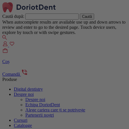
Caută după:
When autocomplete results are available use up and down arrows to
review and enter to go to the desired page. Touch device users,
explore by touch or with swipe gestures.
Coș
Comandă
Produse
Digital dentistry
Despre noi
Despre noi
Echipa DoriotDent
Alege cariera care ți se potrivește
Partenerii noștri
Cursuri
Cataloage