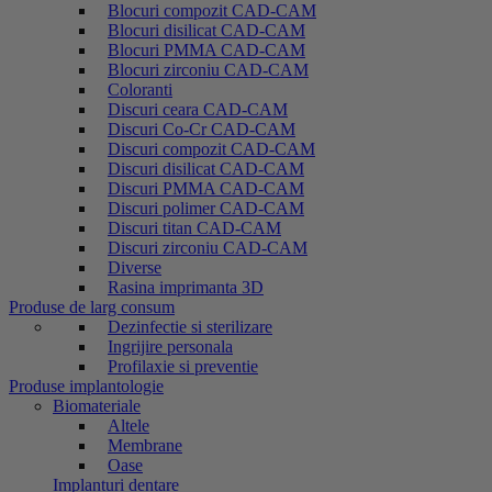
Blocuri compozit CAD-CAM
Blocuri disilicat CAD-CAM
Blocuri PMMA CAD-CAM
Blocuri zirconiu CAD-CAM
Coloranti
Discuri ceara CAD-CAM
Discuri Co-Cr CAD-CAM
Discuri compozit CAD-CAM
Discuri disilicat CAD-CAM
Discuri PMMA CAD-CAM
Discuri polimer CAD-CAM
Discuri titan CAD-CAM
Discuri zirconiu CAD-CAM
Diverse
Rasina imprimanta 3D
Produse de larg consum
Dezinfectie si sterilizare
Ingrijire personala
Profilaxie si preventie
Produse implantologie
Biomateriale
Altele
Membrane
Oase
Implanturi dentare