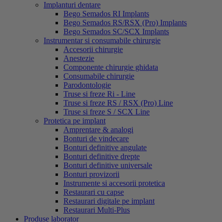
Implanturi dentare
Bego Semados RI Implants
Bego Semados RS/RSX (Pro) Implants
Bego Semados SC/SCX Implants
Instrumentar si consumabile chirurgie
Accesorii chirurgie
Anestezie
Componente chirurgie ghidata
Consumabile chirurgie
Parodontologie
Truse si freze Ri - Line
Truse si freze RS / RSX (Pro) Line
Truse si freze S / SCX Line
Protetica pe implant
Amprentare & analogi
Bonturi de vindecare
Bonturi definitive angulate
Bonturi definitive drepte
Bonturi definitive universale
Bonturi provizorii
Instrumente si accesorii protetica
Restaurari cu capse
Restaurari digitale pe implant
Restaurari Multi-Plus
Produse laborator