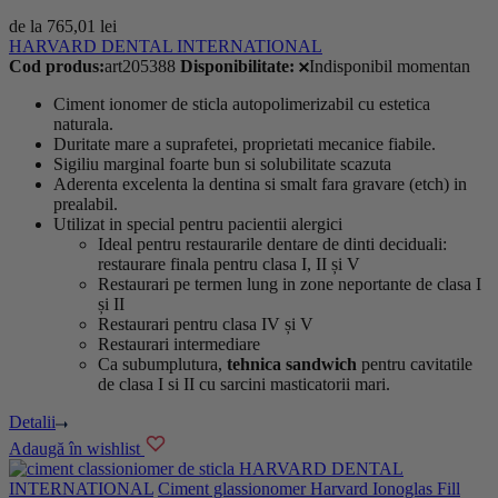
de la
765,01
lei
HARVARD DENTAL INTERNATIONAL
Cod produs:
art205388
Disponibilitate:
Indisponibil momentan
Ciment
ionomer
de sticla autopolimerizabil cu
estetica
naturala.
Duritate mare a suprafetei, proprietati mecanice fiabile.
Sigiliu marginal foarte bun si solubilitate scazuta
Aderenta excelenta la dentina si smalt fara gravare (etch) in
prealabil.
Utilizat i
n
special
pentru pacientii
alergici
Ideal pentru
restaurarile dentare de dinti deciduali:
restaurare finala pentru clasa I, II și V
Restaurari pe termen lung in zone neportante de clasa I
și II
Restaurari pentru clasa IV și V
Restaurari intermediare
Ca subumplutura,
tehnica
sa
ndwich
pentru cavitatile
de clasa I si II cu sarcini masticatorii mari.
Detalii
Adaugă în wishlist
HARVARD DENTAL
INTERNATIONAL
Ciment glassionomer Harvard Ionoglas Fill