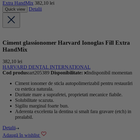
Extra HandMix
382,10
lei
Detalii
Quick view
Ciment glassionomer Harvard Ionoglas Fill Extra
HandMix
382,10
lei
HARVARD DENTAL INTERNATIONAL
Cod produs:
art205389
Disponibilitate:
Indisponibil momentan
Ciment
ionomer
de sticla autopolimerizabil pentru restaurări
cu
estetica naturala.
Duritate mare a suprafetei, proprietati mecanice fiabile.
Solubilitate scazuta.
Sigiliu marginal foarte bun.
Aderenta excelenta la dentina si smalt fara gravare (etch) in
prealabil.
Detalii
Adaugă în wishlist