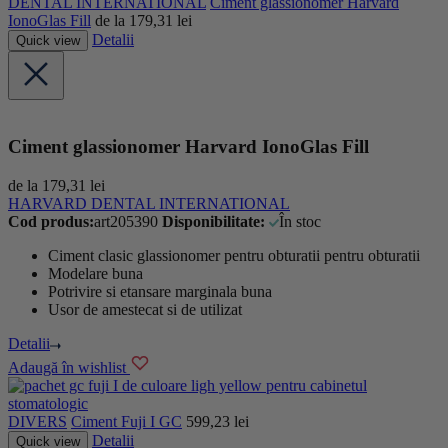
DENTAL INTERNATIONAL
Ciment glassionomer Harvard
IonoGlas Fill
de la
179,31
lei
Detalii
Quick view
Ciment glassionomer Harvard IonoGlas Fill
de la
179,31
lei
HARVARD DENTAL INTERNATIONAL
Cod produs:
art205390
Disponibilitate:
În stoc
Ciment clasic glassionomer pentru obturatii pentru obturatii
Modelare buna
Potrivire s
i
etansare
marginala
buna
Usor de amestecat si de utilizat
Detalii
Adaugă în wishlist
DIVERS
Ciment Fuji I GC
599,23
lei
Detalii
Quick view