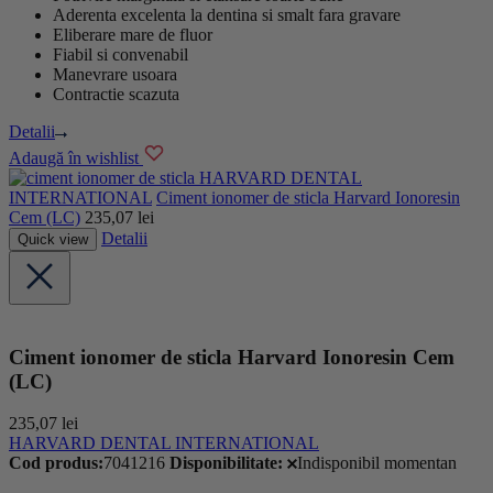
Aderenta excelenta la dentina si smalt fara gravare
Eliberare mare de fluor
Fiabil si convenabil
Manevrare usoara
Contractie scazuta
Detalii
Adaugă în wishlist
HARVARD DENTAL
INTERNATIONAL
Ciment ionomer de sticla Harvard Ionoresin
Cem (LC)
235,07
lei
Detalii
Quick view
Ciment ionomer de sticla Harvard Ionoresin Cem
(LC)
235,07
lei
HARVARD DENTAL INTERNATIONAL
Cod produs:
7041216
Disponibilitate:
Indisponibil momentan