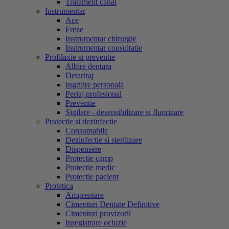
Tratament canal
Instrumentar
Ace
Freze
Instrumentar chirurgie
Instrumentar consultatie
Profilaxie si preventie
Albire dentara
Detartraj
Ingrijire personala
Periaj profesional
Preventie
Sigilare - desensibilizare si fluorizare
Protectie si dezinfectie
Consumabile
Dezinfectie si sterilizare
Dispensere
Protectie camp
Protectie medic
Protectie pacient
Protetica
Amprentare
Cimenturi Dentare Definitive
Cimenturi provizorii
Inregistrare ocluzie