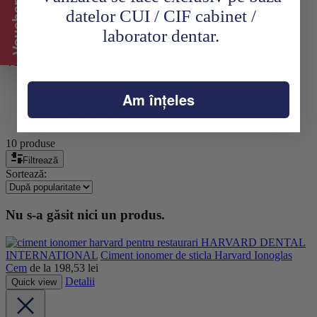
Voucher CADOU
A2 - 35 g / 20 ml
datelor CUI / CIF cabinet /
A3
laborator dentar.
A3 - 15 g / 8 ml
Volum
15g /10 ml - universal
Am înțeles
35g /20 ml - universal
35g /20 ml - white
10 produse
Filtrează
Sortează:
Nu s-a găsit nici un produs.
HARVARD DENTAL
INTERNATIONAL
Ciment ionomer de sticla Harvard Ionoglas
Cem
de la
198,53
lei
Detalii
Quick view