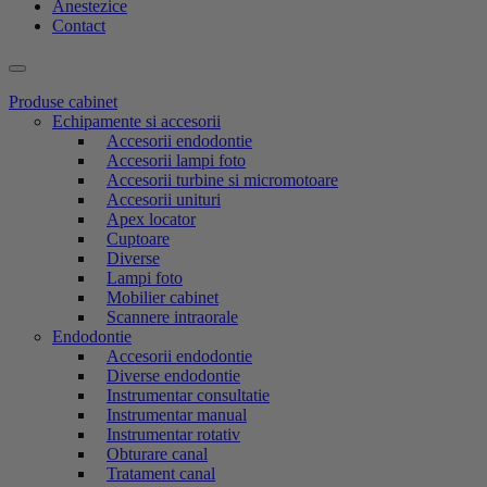
Anestezice
Contact
Produse cabinet
Echipamente si accesorii
Accesorii endodontie
Accesorii lampi foto
Accesorii turbine si micromotoare
Accesorii unituri
Apex locator
Cuptoare
Diverse
Lampi foto
Mobilier cabinet
Scannere intraorale
Endodontie
Accesorii endodontie
Diverse endodontie
Instrumentar consultatie
Instrumentar manual
Instrumentar rotativ
Obturare canal
Tratament canal