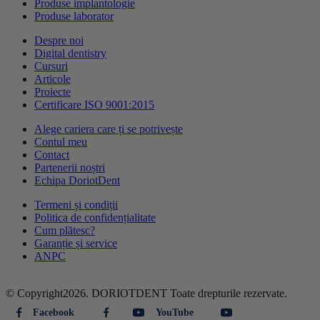
Produse implantologie
Produse laborator
Despre noi
Digital dentistry
Cursuri
Articole
Proiecte
Certificare ISO 9001:2015
Alege cariera care ți se potrivește
Contul meu
Contact
Partenerii noștri
Echipa DoriotDent
Termeni și condiții
Politica de confidențialitate
Cum plătesc?
Garanție și service
ANPC
© Copyright2026. DORIOTDENT Toate drepturile rezervate.
Facebook
YouTube