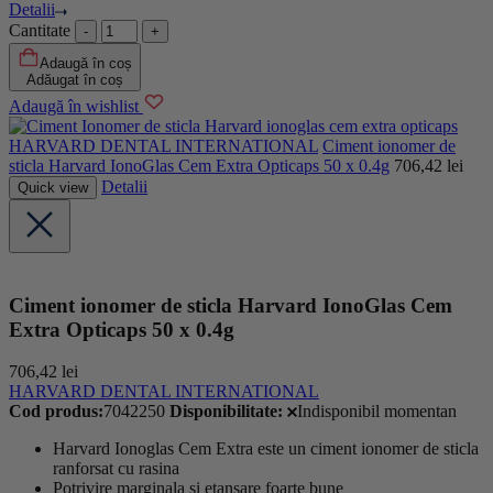
Detalii
Cantitate
Adaugă în coș
Adăugat în coș
Adaugă în wishlist
HARVARD DENTAL INTERNATIONAL
Ciment ionomer de
sticla Harvard IonoGlas Cem Extra Opticaps 50 x 0.4g
706,42
lei
Detalii
Quick view
Ciment ionomer de sticla Harvard IonoGlas Cem
Extra Opticaps 50 x 0.4g
706,42
lei
HARVARD DENTAL INTERNATIONAL
Cod produs:
7042250
Disponibilitate:
Indisponibil momentan
Harvard Ionoglas Cem Extra este un ciment ionomer de sticla
ranforsat cu rasina
Potrivire marginala si etansare foarte bune