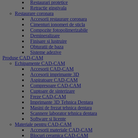
Restaurari protetice
Retractie gingivala
Restaurare coronara
Accesorii restaurare coronara
Cimenturi ionomeri de sticla
Compozite fotopolimerizabile
Demineralizare
Finisare si lustruire
Obturatii de baza
Sisteme adezive
Produse CAD-CAM
Echipamente CAD-CAM
Accesorii CAD-CAM
Accesorii imprimante 3D
Aspiratoare CAD-CAM
Compresoare CAD-CAM
Cuptoare de sinterizare
Freze CAD-CAM
Imprimante 3D Tehnica Dentara
Masini de frezat tehnica dentara
Scannere laborator tehnica dentara
Software si licente
Materiale pentru CAD-CAM
Accesorii materiale CAD-CAM
Blocuri ceramica CAD-CAM