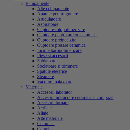
Echipamente
Alte echipamente
Aparate pentru gutiere
Articulatoare
Aspiratoare
Cuptoare fotopolimerizare
Cuptoare pentru ardere ceramica
Cuptoare preincalzire
Cuptoare presare ceramica
Incinte baropolimerizare
Piese si accesorii
Sablatoare
Soclatoare si trimmere
Spatule electrice
Steamere
Vacuum malaxoare
Materiale
Accesorii laborator
Accesorii prelucrare ceramica si compozit
Accesorii turnare
Acrilate
Aliaje
Alte materiale
Ceramica
Ceruri