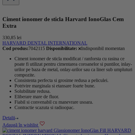
Ciment ionomer de sticla Harvard IonoGlas Cem
Extra
330,85
lei
HARVARD DENTAL INTERNATIONAL
Cod produs:
7042115
Disponibilitate:
Indisponibil momentan
Ciment ionomer de sticla modificat / ranforsta cu rasina ce
poate fi utilizat pentru cimentarea coroanelor si puntilor, inlay-
urilor pe baza de metal, onlay-urilor sau ca liner sub umpluturi
compozite.
Consistenta perfecta si grosime redusa a peliculei.
Potrivire marginala si etansare foarte bune.
Solubilitate redusa.
Eliberare mare de fluor.
Fiabil si convenabil cu manevrare usoara.
Contractie scazuta si radioopac.
Detalii
Adaugă în wishlist
HARVARD