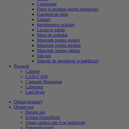
Compozite
Freze si produse pentru prelucrare
Garnituri de dinti
Gipsuri
Inregistrarea ocluziei
Lacuri si solutii
Mase de ambalat
Materiale pentru gutiere
Materiale pentru modele
Materiale pentru sablare
Siliconi
Sisteme de mentinere si stabilizare
Promotii
Cabinet
CAD-CAM
Cuptoare Programat
Laborator
Last Deals
Digital dentistry
Despre noi
Despre noi
Echipa DoriotDent
Alege cariera care ți se potrivește
Partenerii noștri