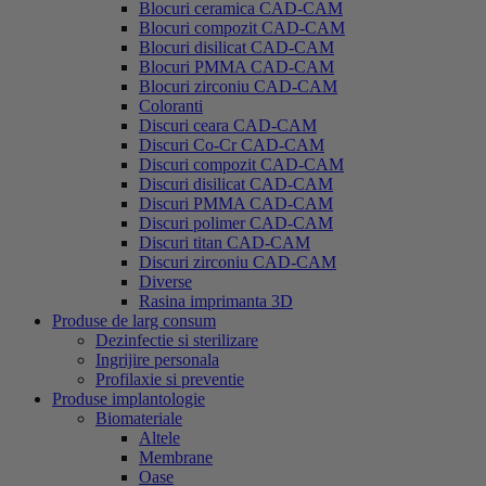
Blocuri ceramica CAD-CAM
Blocuri compozit CAD-CAM
Blocuri disilicat CAD-CAM
Blocuri PMMA CAD-CAM
Blocuri zirconiu CAD-CAM
Coloranti
Discuri ceara CAD-CAM
Discuri Co-Cr CAD-CAM
Discuri compozit CAD-CAM
Discuri disilicat CAD-CAM
Discuri PMMA CAD-CAM
Discuri polimer CAD-CAM
Discuri titan CAD-CAM
Discuri zirconiu CAD-CAM
Diverse
Rasina imprimanta 3D
Produse de larg consum
Dezinfectie si sterilizare
Ingrijire personala
Profilaxie si preventie
Produse implantologie
Biomateriale
Altele
Membrane
Oase