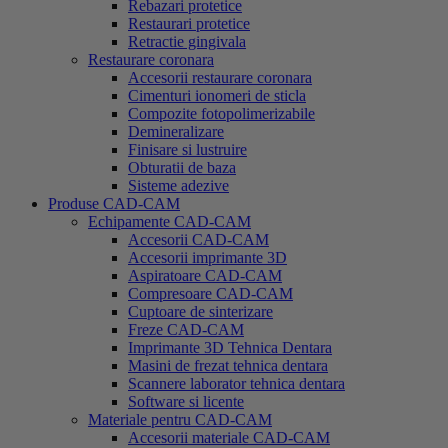
Rebazari protetice
Restaurari protetice
Retractie gingivala
Restaurare coronara
Accesorii restaurare coronara
Cimenturi ionomeri de sticla
Compozite fotopolimerizabile
Demineralizare
Finisare si lustruire
Obturatii de baza
Sisteme adezive
Produse CAD-CAM
Echipamente CAD-CAM
Accesorii CAD-CAM
Accesorii imprimante 3D
Aspiratoare CAD-CAM
Compresoare CAD-CAM
Cuptoare de sinterizare
Freze CAD-CAM
Imprimante 3D Tehnica Dentara
Masini de frezat tehnica dentara
Scannere laborator tehnica dentara
Software si licente
Materiale pentru CAD-CAM
Accesorii materiale CAD-CAM