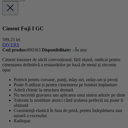
Ciment Fuji I GC
599,23
lei
DIVERS
Cod produs:
890363
Disponibilitate:
În stoc
Ciment ionomer de sticlă convențional, fără rășină, ondicat pentru
cimentarea definitivă a restaurărilor pe bază de metal și zirconiu
opac
Potrivit pentru coroane, punți, inlay-uri, onlay-uri și pivoți
Poate fi utilizat și pentru cimentarea pe bonturi implantare
Aderă chimic la structura dentară
Nu necesită gravarea sau aplicarea unui sistem adeziv pe dinte
Tolerant la umiditate atunci când izolarea perfectă nu poate fi
obținută
Consistență elastică în faza de priză, pentru îndepărtarea mai
ușoară a excesului
Radiopac