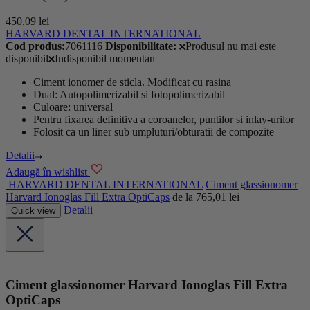
450,09
lei
HARVARD DENTAL INTERNATIONAL
Cod produs:
7061116
Disponibilitate:
Produsul nu mai este
disponibil
Indisponibil momentan
Ciment ionomer de sticla. Modificat cu rasina
Dual: Autopolimerizabil si fotopolimerizabil
Culoare: universal
Pentru fixarea definitiva a coroanelor, puntilor si inlay-urilor
Folosit ca un liner sub umpluturi/obturatii de compozite
Detalii
Adaugă în wishlist
HARVARD DENTAL INTERNATIONAL
Ciment glassionomer
Harvard Ionoglas Fill Extra OptiCaps
de la
765,01
lei
Detalii
Quick view
Ciment glassionomer Harvard Ionoglas Fill Extra
OptiCaps