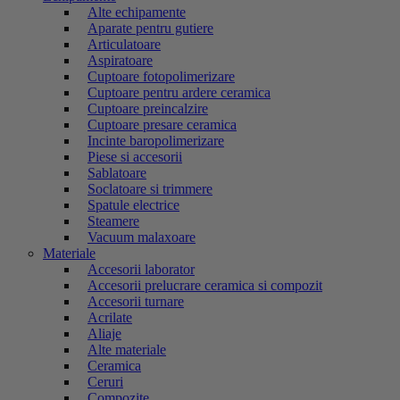
Alte echipamente
Aparate pentru gutiere
Articulatoare
Aspiratoare
Cuptoare fotopolimerizare
Cuptoare pentru ardere ceramica
Cuptoare preincalzire
Cuptoare presare ceramica
Incinte baropolimerizare
Piese si accesorii
Sablatoare
Soclatoare si trimmere
Spatule electrice
Steamere
Vacuum malaxoare
Materiale
Accesorii laborator
Accesorii prelucrare ceramica si compozit
Accesorii turnare
Acrilate
Aliaje
Alte materiale
Ceramica
Ceruri
Compozite