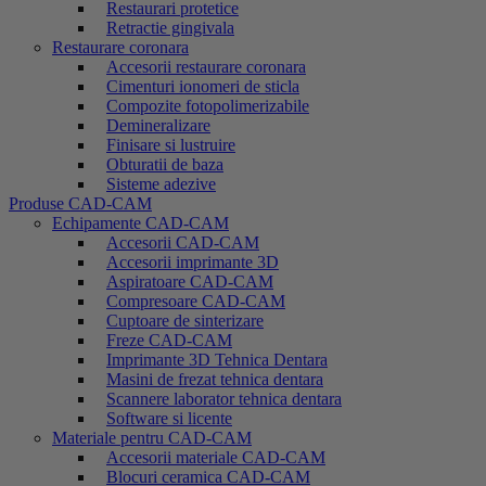
Restaurari protetice
Retractie gingivala
Restaurare coronara
Accesorii restaurare coronara
Cimenturi ionomeri de sticla
Compozite fotopolimerizabile
Demineralizare
Finisare si lustruire
Obturatii de baza
Sisteme adezive
Produse CAD-CAM
Echipamente CAD-CAM
Accesorii CAD-CAM
Accesorii imprimante 3D
Aspiratoare CAD-CAM
Compresoare CAD-CAM
Cuptoare de sinterizare
Freze CAD-CAM
Imprimante 3D Tehnica Dentara
Masini de frezat tehnica dentara
Scannere laborator tehnica dentara
Software si licente
Materiale pentru CAD-CAM
Accesorii materiale CAD-CAM
Blocuri ceramica CAD-CAM