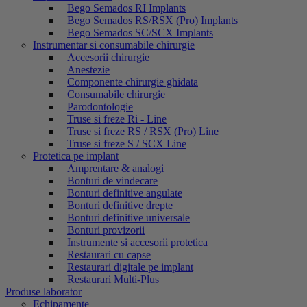
Bego Semados RI Implants
Bego Semados RS/RSX (Pro) Implants
Bego Semados SC/SCX Implants
Instrumentar si consumabile chirurgie
Accesorii chirurgie
Anestezie
Componente chirurgie ghidata
Consumabile chirurgie
Parodontologie
Truse si freze Ri - Line
Truse si freze RS / RSX (Pro) Line
Truse si freze S / SCX Line
Protetica pe implant
Amprentare & analogi
Bonturi de vindecare
Bonturi definitive angulate
Bonturi definitive drepte
Bonturi definitive universale
Bonturi provizorii
Instrumente si accesorii protetica
Restaurari cu capse
Restaurari digitale pe implant
Restaurari Multi-Plus
Produse laborator
Echipamente