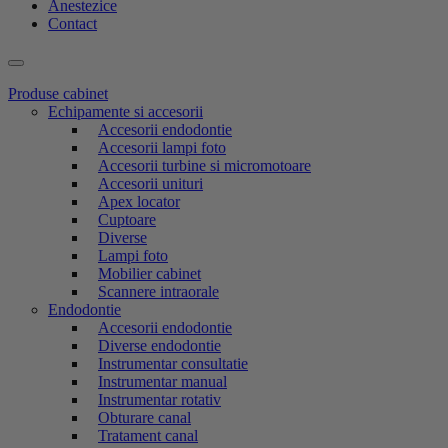
Anestezice
Contact
Produse cabinet
Echipamente si accesorii
Accesorii endodontie
Accesorii lampi foto
Accesorii turbine si micromotoare
Accesorii unituri
Apex locator
Cuptoare
Diverse
Lampi foto
Mobilier cabinet
Scannere intraorale
Endodontie
Accesorii endodontie
Diverse endodontie
Instrumentar consultatie
Instrumentar manual
Instrumentar rotativ
Obturare canal
Tratament canal