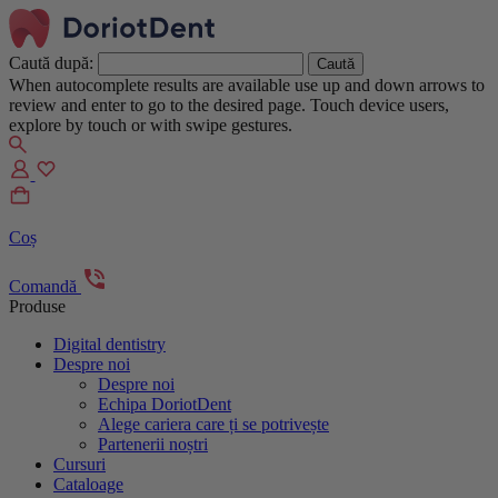
Caută după:
When autocomplete results are available use up and down arrows to
review and enter to go to the desired page. Touch device users,
explore by touch or with swipe gestures.
Coș
Comandă
Produse
Digital dentistry
Despre noi
Despre noi
Echipa DoriotDent
Alege cariera care ți se potrivește
Partenerii noștri
Cursuri
Cataloage