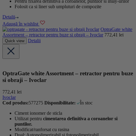
Pentru fixarea definitiva a coroanelor, puntilor si inlay-urilor
Folosit ca si liner sub umpluturi de compozite
Detalii
Adaugă în wishlist
Ivoclar
OptraGate white
Assortment – retractor pentru buze si obraji – Ivoclar
772,41
lei
Detalii
Quick view
OptraGate white Assortment – retractor pentru buze
si obraji – Ivoclar
772,41
lei
Ivoclar
Cod produs:
577275
Disponibilitate:
În stoc
Ciment ionomer de sticla
Utilizat pentru
cimentarea definitiva a coroanelor si
puntilor.
Modificat/ranforsat cu rasina
Dual: Autopolimerizabil si fotopolimerizabil