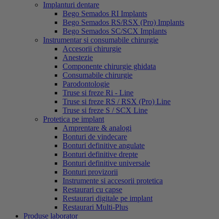
Implanturi dentare
Bego Semados RI Implants
Bego Semados RS/RSX (Pro) Implants
Bego Semados SC/SCX Implants
Instrumentar si consumabile chirurgie
Accesorii chirurgie
Anestezie
Componente chirurgie ghidata
Consumabile chirurgie
Parodontologie
Truse si freze Ri - Line
Truse si freze RS / RSX (Pro) Line
Truse si freze S / SCX Line
Protetica pe implant
Amprentare & analogi
Bonturi de vindecare
Bonturi definitive angulate
Bonturi definitive drepte
Bonturi definitive universale
Bonturi provizorii
Instrumente si accesorii protetica
Restaurari cu capse
Restaurari digitale pe implant
Restaurari Multi-Plus
Produse laborator