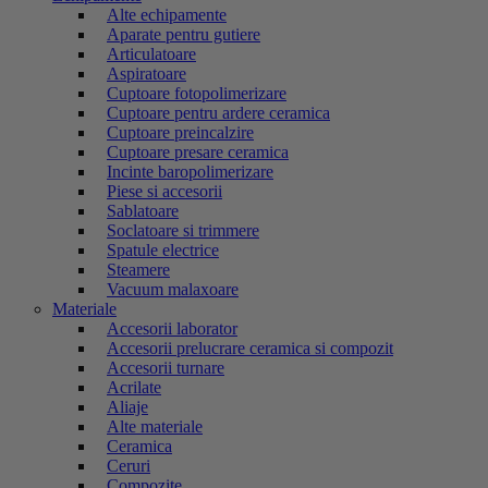
Alte echipamente
Aparate pentru gutiere
Articulatoare
Aspiratoare
Cuptoare fotopolimerizare
Cuptoare pentru ardere ceramica
Cuptoare preincalzire
Cuptoare presare ceramica
Incinte baropolimerizare
Piese si accesorii
Sablatoare
Soclatoare si trimmere
Spatule electrice
Steamere
Vacuum malaxoare
Materiale
Accesorii laborator
Accesorii prelucrare ceramica si compozit
Accesorii turnare
Acrilate
Aliaje
Alte materiale
Ceramica
Ceruri
Compozite