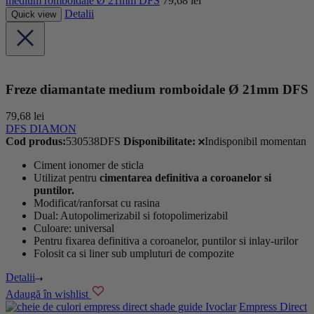
medium romboidale Ø 21mm DFS
79,68
lei
Detalii
Quick view
Freze diamantate medium romboidale Ø 21mm DFS
79,68
lei
DFS DIAMON
Cod produs:
530538DFS
Disponibilitate:
Indisponibil momentan
Ciment ionomer de sticla
Utilizat pentru
cimentarea definitiva a coroanelor si
puntilor.
Modificat/ranforsat cu rasina
Dual: Autopolimerizabil si fotopolimerizabil
Culoare: universal
Pentru fixarea definitiva a coroanelor, puntilor si inlay-urilor
Folosit ca si liner sub umpluturi de compozite
Detalii
Adaugă în wishlist
Ivoclar
Empress Direct