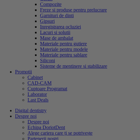
Compozite
Freze si produse pentru prelucrare
Garnituri de dinti
Gipsuri
Inregistrarea ocluziei
Lacuri si solutii
Mase de ambalat
Materiale pentru gutiere
Materiale pentru modele
Materiale pentru sablare
Siliconi
Sisteme de mentinere si stabilizare
Promotii
Cabinet
CAD-CAM
Cuptoare Programat
Laborator
Last Deals
Digital dentistry
Despre noi
Despre noi
Echipa DoriotDent
Alege cariera care ți se potrivește
Partenerii noștri