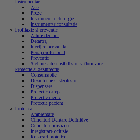
Instrumentar
Ace
Freze
Instrumentar chirurgie
Instrumentar consultatie
Profilaxie si preventie
Albire dentara
Detartraj
Ingrijire personala
Periaj profesional
Preventie
Sigilare - desensibilizare si fluorizare
Protectie si dezinfectie
Consumabile
Dezinfectie si sterilizare
Dispensere
Protectie camp
Protectie medic
Protectie pacient
Protetica
Amprentare
Cimenturi Dentare Definitive
Cimenturi provizorii
Inregistrare ocluzie
Rebazari protetice