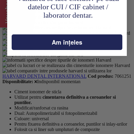
Voucher CADOU
datelor CUI / CIF cabinet /
Adaugă în wishlist
laborator dentar.
Am înțeles
HARVARD DENTAL INTERNATIONAL
Cod produs:
7061251
Disponibilitate:
Indisponibil momentan
Ciment ionomer de sticla
Utilizat pentru
cimentarea definitiva a coroanelor si
puntilor.
Modificat/ranforsat cu rasina
Dual: Autopolimerizabil si fotopolimerizabil
Culoare: universal
Pentru fixarea definitiva a coroanelor, puntilor si inlay-urilor
Folosit ca si liner sub umpluturi de compozite