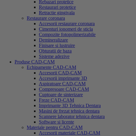
Rebazari protetice
Restaurari protetice
Retractie gingivala
Restaurare coronara
Accesorii restaurare coronara
Cimenturi ionomeri de sticla
Compozite fotopolimerizabile
Demineralizare
Finisare si lustruire
Obturatii de baza
Sisteme adezive
Produse CAD-CAM
Echipamente CAD-CAM
Accesorii CAD-CAM
Accesorii imprimante 3D
Aspiratoare CAD-CAM
Compresoare CAD-CAM
Cuptoare de sinterizare
Freze CAD-CAM
Imprimante 3D Tehnica Dentara
Masini de frezat tehnica dentara
Scannere laborator tehnica dentara
Software si licente
Materiale pentru CAD-CAM
Accesorii materiale CAD-CAM