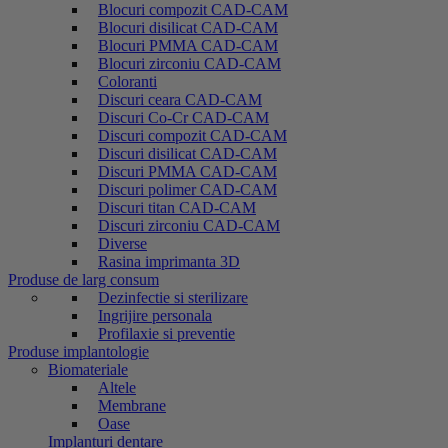
Blocuri compozit CAD-CAM
Blocuri disilicat CAD-CAM
Blocuri PMMA CAD-CAM
Blocuri zirconiu CAD-CAM
Coloranti
Discuri ceara CAD-CAM
Discuri Co-Cr CAD-CAM
Discuri compozit CAD-CAM
Discuri disilicat CAD-CAM
Discuri PMMA CAD-CAM
Discuri polimer CAD-CAM
Discuri titan CAD-CAM
Discuri zirconiu CAD-CAM
Diverse
Rasina imprimanta 3D
Produse de larg consum
Dezinfectie si sterilizare
Ingrijire personala
Profilaxie si preventie
Produse implantologie
Biomateriale
Altele
Membrane
Oase
Implanturi dentare