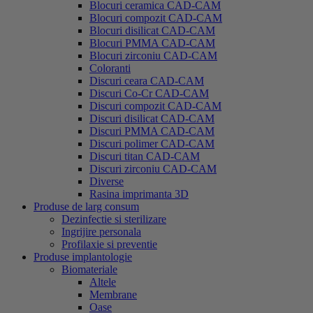
Blocuri ceramica CAD-CAM
Blocuri compozit CAD-CAM
Blocuri disilicat CAD-CAM
Blocuri PMMA CAD-CAM
Blocuri zirconiu CAD-CAM
Coloranti
Discuri ceara CAD-CAM
Discuri Co-Cr CAD-CAM
Discuri compozit CAD-CAM
Discuri disilicat CAD-CAM
Discuri PMMA CAD-CAM
Discuri polimer CAD-CAM
Discuri titan CAD-CAM
Discuri zirconiu CAD-CAM
Diverse
Rasina imprimanta 3D
Produse de larg consum
Dezinfectie si sterilizare
Ingrijire personala
Profilaxie si preventie
Produse implantologie
Biomateriale
Altele
Membrane
Oase