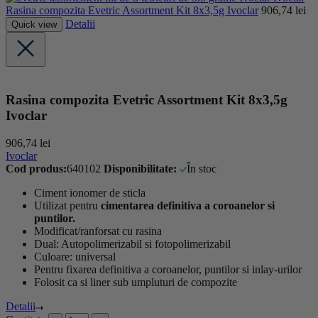
Rasina compozita Evetric Assortment Kit 8x3,5g Ivoclar
906,74
lei
Detalii
Quick view
Rasina compozita Evetric Assortment Kit 8x3,5g
Ivoclar
906,74
lei
Ivoclar
Cod produs:
640102
Disponibilitate:
În stoc
Ciment ionomer de sticla
Utilizat pentru
cimentarea definitiva a coroanelor si
puntilor.
Modificat/ranforsat cu rasina
Dual: Autopolimerizabil si fotopolimerizabil
Culoare: universal
Pentru fixarea definitiva a coroanelor, puntilor si inlay-urilor
Folosit ca si liner sub umpluturi de compozite
Detalii