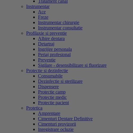
Tratament canal
Instrumentar
Ace
Freze
Instrumentar chirurgie
Instrumentar consultatie
Profilaxie si preventie
Albire dentara
Detartraj
Ingrijire personala
Periaj profesional
Preventie
Sigilare - desensibilizare si fluorizare
Protectie si dezinfectie
Consumabile
Dezinfectie si sterilizare
Dispensere
Protectie camp
Protectie medic
Protectie pacient
Protetica
Amprentare
Cimenturi Dentare Definitive
Cimenturi provizorii
Inregistrare ocluzie