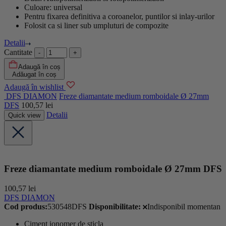
Culoare: universal
Pentru fixarea definitiva a coroanelor, puntilor si inlay-urilor
Folosit ca si liner sub umpluturi de compozite
Detalii
Cantitate
Adaugă în coș
Adăugat în coș
Adaugă în wishlist
DFS DIAMON
Freze diamantate medium romboidale Ø 27mm
DFS
100,57
lei
Detalii
Quick view
Freze diamantate medium romboidale Ø 27mm DFS
100,57
lei
DFS DIAMON
Cod produs:
530548DFS
Disponibilitate:
Indisponibil momentan
Ciment ionomer de sticla