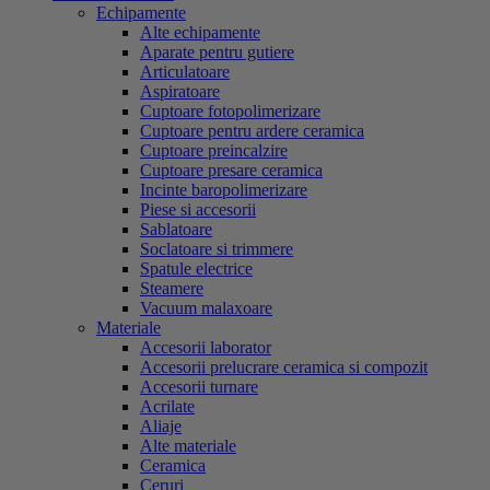
Echipamente
Alte echipamente
Aparate pentru gutiere
Articulatoare
Aspiratoare
Cuptoare fotopolimerizare
Cuptoare pentru ardere ceramica
Cuptoare preincalzire
Cuptoare presare ceramica
Incinte baropolimerizare
Piese si accesorii
Sablatoare
Soclatoare si trimmere
Spatule electrice
Steamere
Vacuum malaxoare
Materiale
Accesorii laborator
Accesorii prelucrare ceramica si compozit
Accesorii turnare
Acrilate
Aliaje
Alte materiale
Ceramica
Ceruri