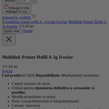
Cantitate
Adaugă în coș
Adăugat în coș
Adaugă în wishlist
Ivoclar
Multilink Primer Refill A
3g Ivoclar
371,69
lei
Detalii
Quick view
Multilink Primer Refill A 3g Ivoclar
371,69
lei
Ivoclar
Cod produs:
613626
Disponibilitate:
Indisponibil momentan
Ciment ionomer de sticla
Utilizat pentru
cimentarea definitiva a coroanelor si
puntilor.
Modificat/ranforsat cu rasina
Dual: Autopolimerizabil si fotopolimerizabil
Culoare: universal