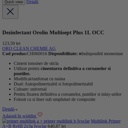
Detalii
Quick view
Dezinfectant Orolin Multisept Plus 1L OCC
123,59
lei
ORO CLEAN CHEMIE AG
Cod produs:
CH060016
Disponibilitate:
Indisponibil momentan
Ciment ionomer de sticla
Utilizat pentru
cimentarea definitiva a coroanelor si
puntilor.
Modificat/ranforsat cu rasina
Dual: Autopolimerizabil si fotopolimerizabil
Culoare: universal
Pentru fixarea definitiva a coroanelor, puntilor si inlay-urilor
Folosit ca si liner sub umpluturi de compozite
Detalii
Adaugă în wishlist
Ivoclar
Multilink Primer
A+B Refill 2x3g Ivoclar
640,87
lei