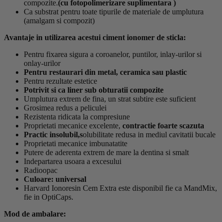
compozite.
(cu
fotopolimerizare
suplimentara
)
Ca substrat pentru toate tipurile de materiale de umplutura
(amalgam si compozit)
Avantaje in utilizarea acestui ciment ionomer de sticla:
Pentru fixarea sigura a coroanelor, puntilor, inlay-urilor si
onlay-urilor
Pentru restaurari din metal, ceramica sau plastic
Pentru rezultate estetice
Potrivit si ca liner sub obturatii compozite
Umplutura extrem de fina, un strat subtire este suficient
Grosimea redus a peliculei
Rezistenta ridicata la compresiune
Proprietati mecanice excelente,
contractie foarte scazuta
Practic insolubil,s
olubilitate redusa in mediul cavitatii bucale
Proprietati mecanice imbunatatite
Putere de aderenta extrem de mare la dentina si smalt
Indepartarea usoara a excesului
Radioopac
Culoare: universal
Harvard Ionoresin Cem Extra este disponibil fie ca MandMix,
fie in OptiCaps.
Mod de ambalare: