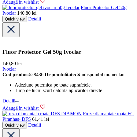
Adaugă în wishlist
Ivoclar
Fluor Protector Gel 50g
Ivoclar
140,80
lei
Detalii
Quick view
Fluor Protector Gel 50g Ivoclar
140,80
lei
Ivoclar
Cod produs:
628436
Disponibilitate:
Indisponibil momentan
Adeziune puternica pe toate suprafetele.
Timp de lucru scurt datorita aplicarilor directe
Detalii
Adaugă în wishlist
DFS DIAMON
Freze diamantate roata FG
Piranhas- DFS
61,41
lei
Detalii
Quick view