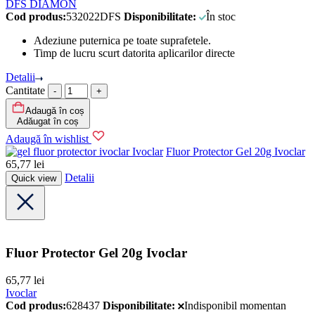
DFS DIAMON
Cod produs:
532022DFS
Disponibilitate:
În stoc
Adeziune puternica pe toate suprafetele.
Timp de lucru scurt datorita aplicarilor directe
Detalii
Cantitate
Adaugă în coș
Adăugat în coș
Adaugă în wishlist
Ivoclar
Fluor Protector Gel 20g Ivoclar
65,77
lei
Detalii
Quick view
Fluor Protector Gel 20g Ivoclar
65,77
lei
Ivoclar
Cod produs:
628437
Disponibilitate:
Indisponibil momentan