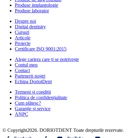
Produse implantologie
Produse laborator
Despre noi
Digital dentistry
Cursuri
Articole
Proiecte
Certificare ISO 9001:2015
Alege cariera care ți se potrivește
Contul meu
Contact
Partenerii noștri
Echipa DoriotDent
Termeni și condiții
Politica de confidențialitate
Cum plătesc?
Garanție și service
ANPC
© Copyright2026. DORIOTDENT Toate drepturile rezervate.