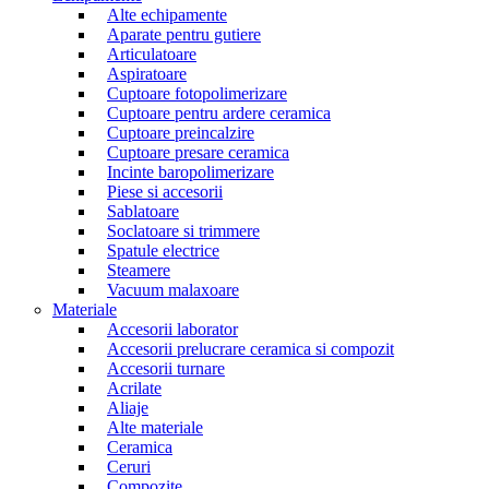
Alte echipamente
Aparate pentru gutiere
Articulatoare
Aspiratoare
Cuptoare fotopolimerizare
Cuptoare pentru ardere ceramica
Cuptoare preincalzire
Cuptoare presare ceramica
Incinte baropolimerizare
Piese si accesorii
Sablatoare
Soclatoare si trimmere
Spatule electrice
Steamere
Vacuum malaxoare
Materiale
Accesorii laborator
Accesorii prelucrare ceramica si compozit
Accesorii turnare
Acrilate
Aliaje
Alte materiale
Ceramica
Ceruri
Compozite