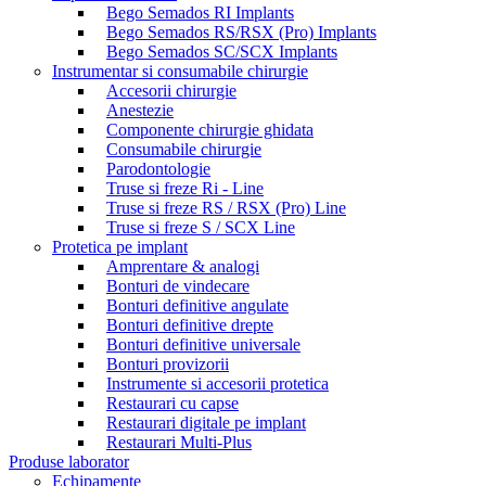
Bego Semados RI Implants
Bego Semados RS/RSX (Pro) Implants
Bego Semados SC/SCX Implants
Instrumentar si consumabile chirurgie
Accesorii chirurgie
Anestezie
Componente chirurgie ghidata
Consumabile chirurgie
Parodontologie
Truse si freze Ri - Line
Truse si freze RS / RSX (Pro) Line
Truse si freze S / SCX Line
Protetica pe implant
Amprentare & analogi
Bonturi de vindecare
Bonturi definitive angulate
Bonturi definitive drepte
Bonturi definitive universale
Bonturi provizorii
Instrumente si accesorii protetica
Restaurari cu capse
Restaurari digitale pe implant
Restaurari Multi-Plus
Produse laborator
Echipamente