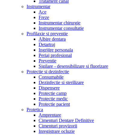
Tratament canal
Instrumentar
Ace
Freze
Instrumentar chirurgie
Instrumentar consultatie
Profilaxie si preventie
Albire dentara
Detartraj
Ingrijire personala
Periaj profesional
Preventie
Sigilare - desensibilizare si fluorizare
Protectie si dezinfectie
Consumabile
Dezinfectie si sterilizare
Dispensere
Protectie camp
Protectie medic
Protectie pacient
Protetica
Amprentare
Cimenturi Dentare Definitive
Cimenturi provizorii
Inregistrare ocluzie