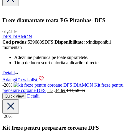
Freze diamantate roata FG Piranhas- DFS
61,41
lei
DFS DIAMON
Cod produs:
539688SDFS
Disponibilitate:
Indisponibil
momentan
Adeziune puternica pe toate suprafetele.
Timp de lucru scurt datorita aplicarilor directe
Detalii
Adaugă în wishlist
-20%
DFS DIAMON
Kit freze pentru
preparare coroane DFS
113,34
lei
141,68
lei
Detalii
Quick view
-20%
Kit freze pentru preparare coroane DFS