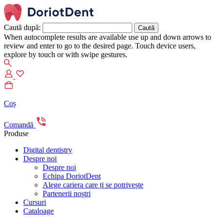
Caută după:
When autocomplete results are available use up and down arrows to
review and enter to go to the desired page. Touch device users,
explore by touch or with swipe gestures.
Coș
Comandă
Produse
Digital dentistry
Despre noi
Despre noi
Echipa DoriotDent
Alege cariera care ți se potrivește
Partenerii noștri
Cursuri
Cataloage