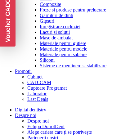
Voucher CADOU
Compozite
Freze si produse pentru prelucrare
Garnituri de dinti
Gipsuri
Inregistrarea ocluziei
Lacuri si solutii
Mase de ambalat
Materiale pentru gutiere
Materiale pentru modele
Materiale pentru sablare
Siliconi
Sisteme de mentinere si stabilizare
Promotii
Cabinet
CAD-CAM
Cuptoare Programat
Laborator
Last Deals
Digital dentistry
Despre noi
Despre noi
Echipa DoriotDent
Alege cariera care ți se potrivește
Partenerii noștri