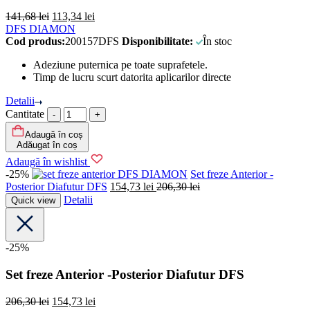
141,68
lei
113,34
lei
DFS DIAMON
Cod produs:
200157DFS
Disponibilitate:
În stoc
Adeziune puternica pe toate suprafetele.
Timp de lucru scurt datorita aplicarilor directe
Detalii
Cantitate
Adaugă în coș
Adăugat în coș
Adaugă în wishlist
-25%
DFS DIAMON
Set freze Anterior -
Posterior Diafutur DFS
154,73
lei
206,30
lei
Detalii
Quick view
-25%
Set freze Anterior -Posterior Diafutur DFS
206,30
lei
154,73
lei