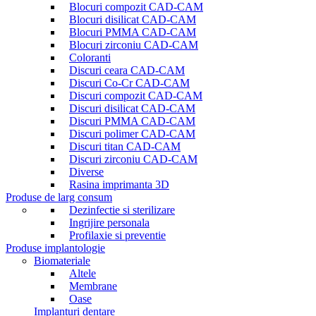
Blocuri compozit CAD-CAM
Blocuri disilicat CAD-CAM
Blocuri PMMA CAD-CAM
Blocuri zirconiu CAD-CAM
Coloranti
Discuri ceara CAD-CAM
Discuri Co-Cr CAD-CAM
Discuri compozit CAD-CAM
Discuri disilicat CAD-CAM
Discuri PMMA CAD-CAM
Discuri polimer CAD-CAM
Discuri titan CAD-CAM
Discuri zirconiu CAD-CAM
Diverse
Rasina imprimanta 3D
Produse de larg consum
Dezinfectie si sterilizare
Ingrijire personala
Profilaxie si preventie
Produse implantologie
Biomateriale
Altele
Membrane
Oase
Implanturi dentare