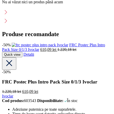
Nu ai văzut nici un produs până acum
Produse recomandate
-50%
Ivoclar
FRC Postec Plus Intro
Pack Size 0/1/3 Ivoclar
610,09
lei
1.220,18
lei
Detalii
Quick view
-50%
FRC Postec Plus Intro Pack Size 0/1/3 Ivoclar
1.220,18
lei
610,09
lei
Ivoclar
Cod produs:
603543
Disponibilitate:
În stoc
Adeziune puternica pe toate suprafetele.
Timp de lucru scurt datorita aplicarilor directe