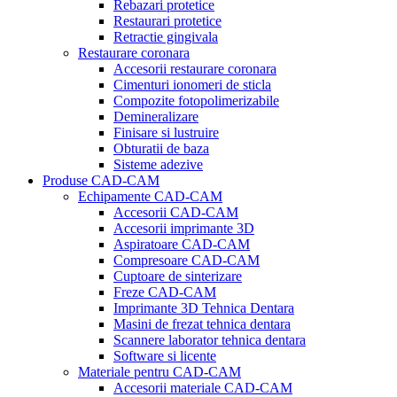
Rebazari protetice
Restaurari protetice
Retractie gingivala
Restaurare coronara
Accesorii restaurare coronara
Cimenturi ionomeri de sticla
Compozite fotopolimerizabile
Demineralizare
Finisare si lustruire
Obturatii de baza
Sisteme adezive
Produse CAD-CAM
Echipamente CAD-CAM
Accesorii CAD-CAM
Accesorii imprimante 3D
Aspiratoare CAD-CAM
Compresoare CAD-CAM
Cuptoare de sinterizare
Freze CAD-CAM
Imprimante 3D Tehnica Dentara
Masini de frezat tehnica dentara
Scannere laborator tehnica dentara
Software si licente
Materiale pentru CAD-CAM
Accesorii materiale CAD-CAM