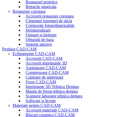
Restaurari protetice
Retractie gingivala
Restaurare coronara
Accesorii restaurare coronara
Cimenturi ionomeri de sticla
Compozite fotopolimerizabile
Demineralizare
Finisare si lustruire
Obturatii de baza
Sisteme adezive
Produse CAD-CAM
Echipamente CAD-CAM
Accesorii CAD-CAM
Accesorii imprimante 3D
Aspiratoare CAD-CAM
Compresoare CAD-CAM
Cuptoare de sinterizare
Freze CAD-CAM
Imprimante 3D Tehnica Dentara
Masini de frezat tehnica dentara
Scannere laborator tehnica dentara
Software si licente
Materiale pentru CAD-CAM
Accesorii materiale CAD-CAM
Blocuri ceramica CAD-CAM