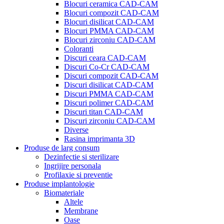
Blocuri ceramica CAD-CAM
Blocuri compozit CAD-CAM
Blocuri disilicat CAD-CAM
Blocuri PMMA CAD-CAM
Blocuri zirconiu CAD-CAM
Coloranti
Discuri ceara CAD-CAM
Discuri Co-Cr CAD-CAM
Discuri compozit CAD-CAM
Discuri disilicat CAD-CAM
Discuri PMMA CAD-CAM
Discuri polimer CAD-CAM
Discuri titan CAD-CAM
Discuri zirconiu CAD-CAM
Diverse
Rasina imprimanta 3D
Produse de larg consum
Dezinfectie si sterilizare
Ingrijire personala
Profilaxie si preventie
Produse implantologie
Biomateriale
Altele
Membrane
Oase