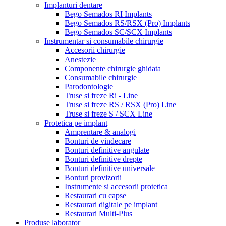
Implanturi dentare
Bego Semados RI Implants
Bego Semados RS/RSX (Pro) Implants
Bego Semados SC/SCX Implants
Instrumentar si consumabile chirurgie
Accesorii chirurgie
Anestezie
Componente chirurgie ghidata
Consumabile chirurgie
Parodontologie
Truse si freze Ri - Line
Truse si freze RS / RSX (Pro) Line
Truse si freze S / SCX Line
Protetica pe implant
Amprentare & analogi
Bonturi de vindecare
Bonturi definitive angulate
Bonturi definitive drepte
Bonturi definitive universale
Bonturi provizorii
Instrumente si accesorii protetica
Restaurari cu capse
Restaurari digitale pe implant
Restaurari Multi-Plus
Produse laborator