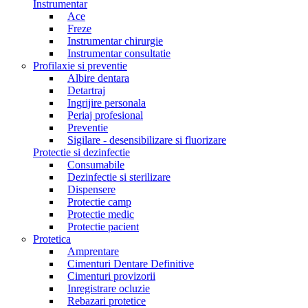
Instrumentar
Ace
Freze
Instrumentar chirurgie
Instrumentar consultatie
Profilaxie si preventie
Albire dentara
Detartraj
Ingrijire personala
Periaj profesional
Preventie
Sigilare - desensibilizare si fluorizare
Protectie si dezinfectie
Consumabile
Dezinfectie si sterilizare
Dispensere
Protectie camp
Protectie medic
Protectie pacient
Protetica
Amprentare
Cimenturi Dentare Definitive
Cimenturi provizorii
Inregistrare ocluzie
Rebazari protetice