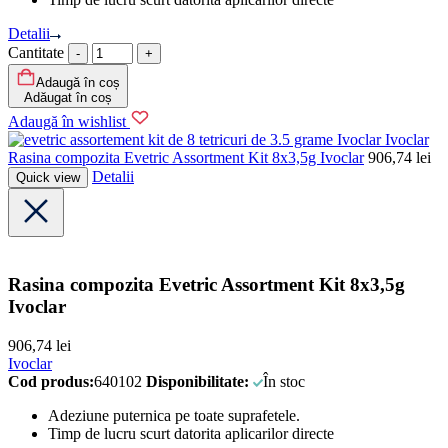
Detalii
Cantitate
Adaugă în coș
Adăugat în coș
Adaugă în wishlist
Ivoclar
Rasina compozita Evetric Assortment Kit 8x3,5g Ivoclar
906,74
lei
Detalii
Quick view
Rasina compozita Evetric Assortment Kit 8x3,5g
Ivoclar
906,74
lei
Ivoclar
Cod produs:
640102
Disponibilitate:
În stoc
Adeziune puternica pe toate suprafetele.
Timp de lucru scurt datorita aplicarilor directe