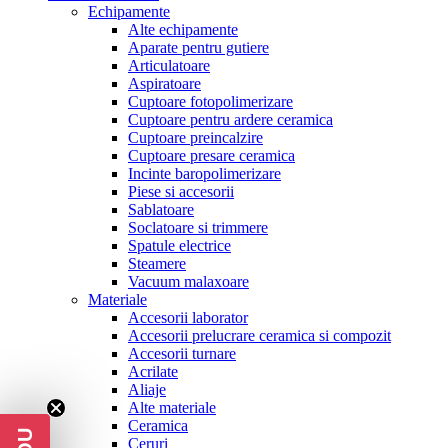
Echipamente
Alte echipamente
Aparate pentru gutiere
Articulatoare
Aspiratoare
Cuptoare fotopolimerizare
Cuptoare pentru ardere ceramica
Cuptoare preincalzire
Cuptoare presare ceramica
Incinte baropolimerizare
Piese si accesorii
Sablatoare
Soclatoare si trimmere
Spatule electrice
Steamere
Vacuum malaxoare
Materiale
Accesorii laborator
Accesorii prelucrare ceramica si compozit
Accesorii turnare
Acrilate
Aliaje
Alte materiale
Ceramica
Ceruri