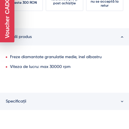
Voucher CADOU
nu se acceptă la
peste 300 RON
post achiziție
retur
Detalii produs
Freze diamantate granulatie medie, inel albastru
Viteza de lucru: max 30000 rpm
Specificații