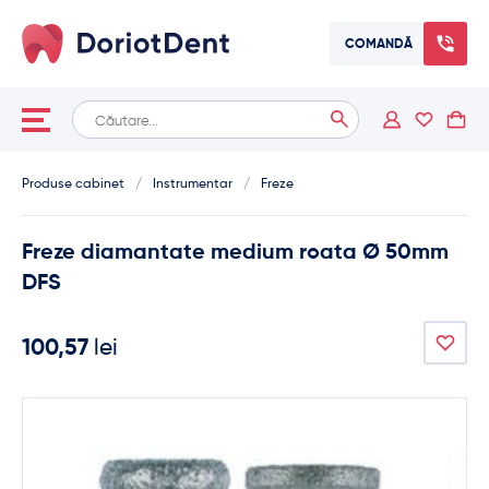
COMANDĂ
Caută
When autocomplete results are available use up and down arrows
după:
Produse cabinet
/
Instrumentar
/
Freze
Freze diamantate medium roata Ø 50mm
DFS
100,57
lei