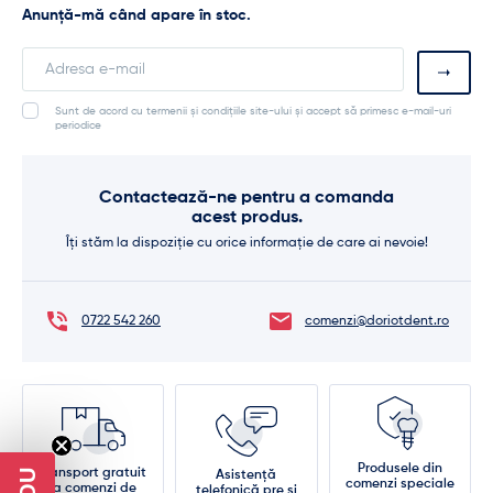
Anunță-mă când apare în stoc.
Enter
your
email
Sunt de acord cu termenii și condițiile site-ului și accept să primesc e-mail-uri
address
periodice
to
join
the
Contactează-ne pentru a comanda
waitlist
acest produs.
for
this
Îți stăm la dispoziție cu orice informație de care ai nevoie!
product
0722 542 260
comenzi@doriotdent.ro
Produsele din
Transport gratuit
Asistență
comenzi speciale
la comenzi de
telefonică pre și