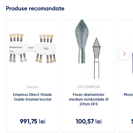
Produse recomandate
Ivoclar
DFS DIAMON
Empress Direct Shade
Freze diamantate
Monob
Guide Enamel Ivoclar
medium romboidale Ø
27mm DFS
991,75
lei
100,57
lei