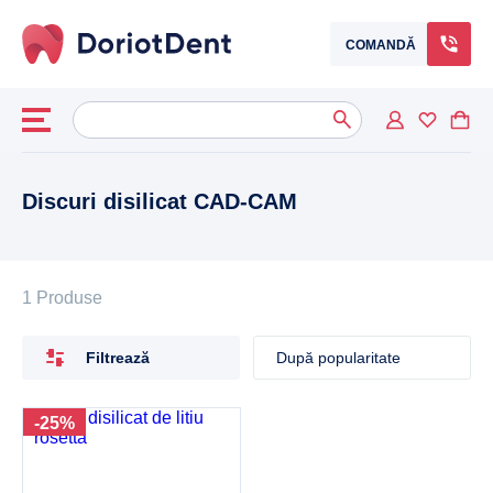
COMANDĂ
Caută
When autocomplete results are available use up and down arrows to
după:
Discuri disilicat CAD-CAM
1 Produse
Filtrează
-25%