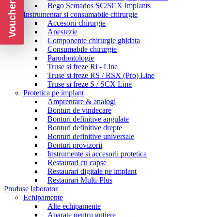
Voucher CADOU
Bego Semados SC/SCX Implants
Instrumentar si consumabile chirurgie
Accesorii chirurgie
Anestezie
Componente chirurgie ghidata
Consumabile chirurgie
Parodontologie
Truse si freze Ri - Line
Truse si freze RS / RSX (Pro) Line
Truse si freze S / SCX Line
Protetica pe implant
Amprentare & analogi
Bonturi de vindecare
Bonturi definitive angulate
Bonturi definitive drepte
Bonturi definitive universale
Bonturi provizorii
Instrumente si accesorii protetica
Restaurari cu capse
Restaurari digitale pe implant
Restaurari Multi-Plus
Produse laborator
Echipamente
Alte echipamente
Aparate pentru gutiere