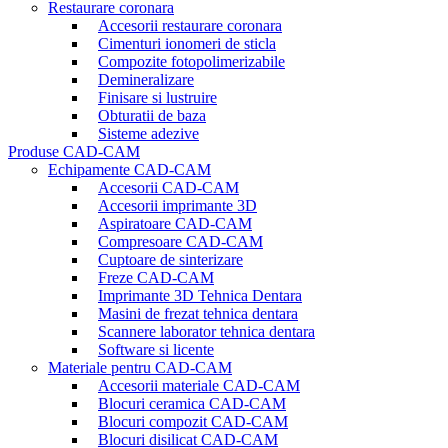
Restaurare coronara
Accesorii restaurare coronara
Cimenturi ionomeri de sticla
Compozite fotopolimerizabile
Demineralizare
Finisare si lustruire
Obturatii de baza
Sisteme adezive
Produse CAD-CAM
Echipamente CAD-CAM
Accesorii CAD-CAM
Accesorii imprimante 3D
Aspiratoare CAD-CAM
Compresoare CAD-CAM
Cuptoare de sinterizare
Freze CAD-CAM
Imprimante 3D Tehnica Dentara
Masini de frezat tehnica dentara
Scannere laborator tehnica dentara
Software si licente
Materiale pentru CAD-CAM
Accesorii materiale CAD-CAM
Blocuri ceramica CAD-CAM
Blocuri compozit CAD-CAM
Blocuri disilicat CAD-CAM