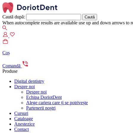
Caută după:
When autocomplete results are available use up and down arrows to re
Coș
Comandă
Produse
Digital dentistry
Despre noi
Despre noi
Echipa DoriotDent
Alege cariera care ți se potrivește
Partenerii noștri
Cursuri
Cataloage
Anestezice
Contact