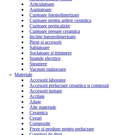
Articulatoare
Aspiratoare
Cuptoare fotopolimerizare
Cuptoare pentru ardere ceramica
Cuptoare preincalzire
Cuptoare presare ceramica
Incinte baropolimerizare
Piese si accesorii
Sablatoare
Soclatoare si trimmere
Spatule electrice
Steamere
Vacuum malaxoare
Materiale
Accesorii laborator
Accesorii prelucrare ceramica si compozit
Accesorii turnare
Acrilate
Aliaje
Alte materiale
Ceramica
Ceruri
Compozite
Freze si produse pentru prelucrare
Garnituri de dinti