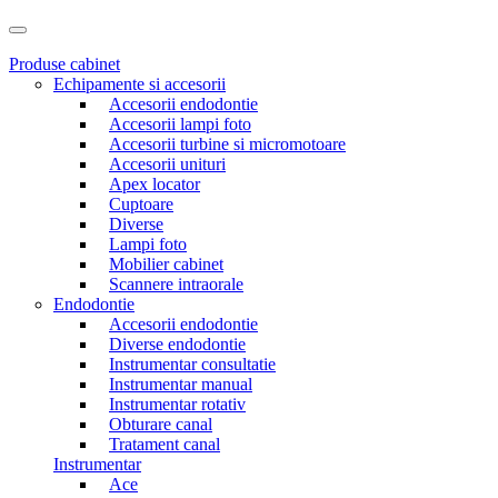
Produse cabinet
Echipamente si accesorii
Accesorii endodontie
Accesorii lampi foto
Accesorii turbine si micromotoare
Accesorii unituri
Apex locator
Cuptoare
Diverse
Lampi foto
Mobilier cabinet
Scannere intraorale
Endodontie
Accesorii endodontie
Diverse endodontie
Instrumentar consultatie
Instrumentar manual
Instrumentar rotativ
Obturare canal
Tratament canal
Instrumentar
Ace