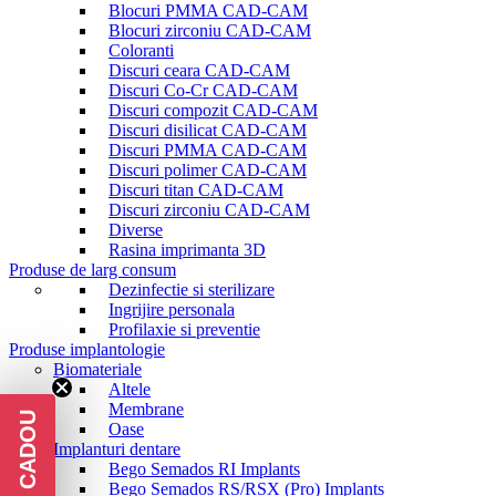
Blocuri PMMA CAD-CAM
Blocuri zirconiu CAD-CAM
Coloranti
Discuri ceara CAD-CAM
Discuri Co-Cr CAD-CAM
Discuri compozit CAD-CAM
Discuri disilicat CAD-CAM
Discuri PMMA CAD-CAM
Discuri polimer CAD-CAM
Discuri titan CAD-CAM
Discuri zirconiu CAD-CAM
Diverse
Rasina imprimanta 3D
Produse de larg consum
Dezinfectie si sterilizare
Ingrijire personala
Profilaxie si preventie
Produse implantologie
Biomateriale
Altele
Membrane
Oase
Implanturi dentare
Bego Semados RI Implants
Bego Semados RS/RSX (Pro) Implants