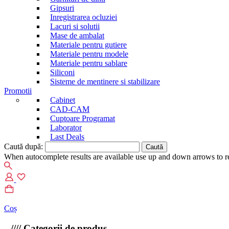
Gipsuri
Inregistrarea ocluziei
Lacuri si solutii
Mase de ambalat
Materiale pentru gutiere
Materiale pentru modele
Materiale pentru sablare
Siliconi
Sisteme de mentinere si stabilizare
Promotii
Cabinet
CAD-CAM
Cuptoare Programat
Laborator
Last Deals
Caută după:
When autocomplete results are available use up and down arrows to re
Coș
////
Categorii de produs