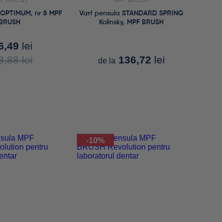
F BRUSH
MPF BRUSH
 OPTIMUM, nr 8 MPF
Varf pensula STANDARD SPRING
BRUSH
Kolinsky, MPF BRUSH
6,49
lei
3,88
lei
136,72
lei
de la
-10%