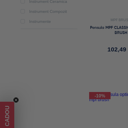
Instrument Ceramica
Nr. 2
Synthesis
Instrument Compozit
Nr. 2 / 0
Takanishi
MPF BRU
Instrumente
Nr. 3
Pensula MPF CLASSI
Pad Pensule
BRUSH
Nr. 4
Paleta De Mixare
Nr. 4 Silver
102,49
Pensula
Nr. 5
Set De Pensule
Nr. 6
Nr. 6 Light Blue
Nr. 7
Nr. 8
-10%
Nr. 8 Black
Nr. 9
Nr. 9 Stain