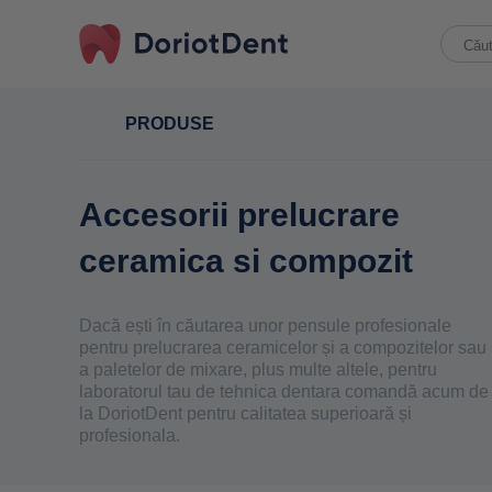
Caută
When
după:
PRODUSE
Accesorii prelucrare
ceramica si compozit
Dacă ești în căutarea unor pensule profesionale
pentru prelucrarea ceramicelor și a compozitelor sau
a paletelor de mixare, plus multe altele, pentru
laboratorul tau de tehnica dentara comandă acum de
la DoriotDent pentru calitatea superioară și
profesionala.