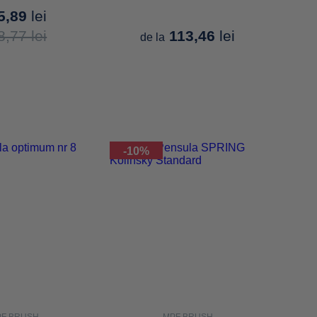
5,89
lei
8,77
lei
113,46
lei
de la
-10%