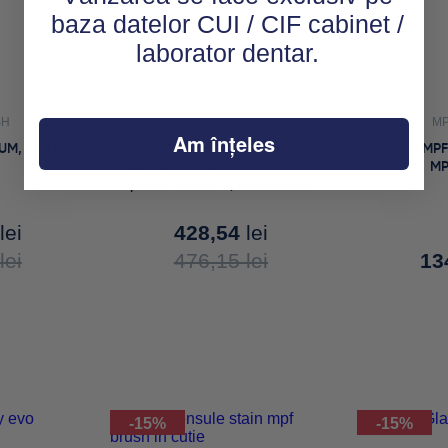
baza datelor CUI / CIF cabinet /
laborator dentar.
SH
MPF BRUSH
MP
Am înțeles
UM, nr 2 MPF
Pensula OPTIMUM LADIES SPRING
Pensula MP
CERAMIC nr 6, maner purple,
MP
pentru doamne, MPF BRUSH
lei
428,54
lei
lei
476,15
lei
13
-15%
-15%