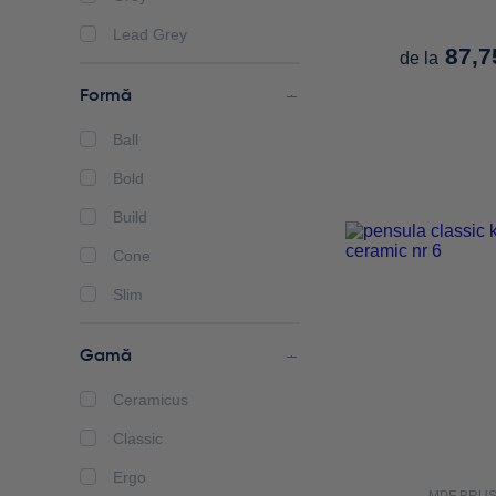
Lead Grey
87,
de la
Light Blue
Formă
Midnight Black
Ball
Midnight Blue
Bold
Pink
Build
Purple
Cone
Red
Slim
Sea Blue
Tattoo
Silver
Gamă
Varf Ascutit
Silver Moon
Ceramicus
Varf Rotunjit
Classic
Varf Sulita
Ergo
Varf Tip Furculita