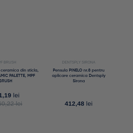
F BRUSH
DENTSPLY SIRONA
ceramica din sticla,
Pensula PINELO nr.8 pentru
MIC PALETTE, MPF
aplicare ceramica Dentsply
BRUSH
Sirona
1,19
lei
60,22
lei
412,48
lei