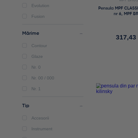
MPF BRU
Evolution
Pensula MPF CLASS
nr 6, MPF B
Fusion
Genius
Mărime
317,43
Hybrid
Contour
Hybrid Plus
Glaze
Kolinsky Evo
Nr. 0
Lay:Art
Nr. 00 / 000
Lay:art Evo
Nr. 1
Nylo
Nr. 1 / 0
Optimum
Tip
Nr. 10
Pura Brush
Accesorii
Nr. 12
Revolution
Instrument
Nr. 14
Spring