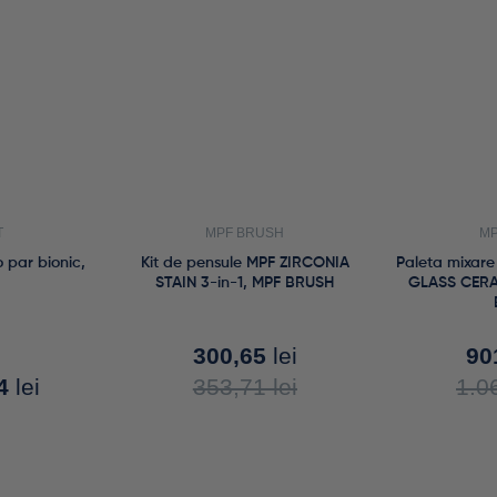
T
MPF BRUSH
MP
o par bionic,
Kit de pensule MPF ZIRCONIA
Paleta mixare 
STAIN 3-in-1, MPF BRUSH
GLASS CERA
300,65
lei
90
64
lei
353,71
lei
1.0