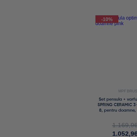
-10%
MPF BRU
Set pensula + varf
SPRING CERAMIC 3-in
8, pentru doamne
1.169,9
1.052,9