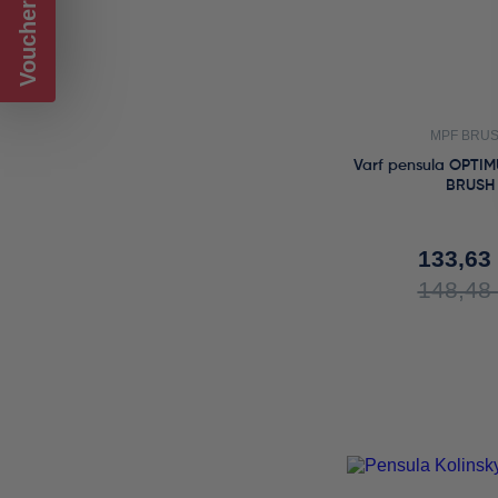
Voucher CADOU
Opaque/Glaze
Stain
MPF BRU
Varf pensula OPTIM
BRUSH
133,63
148,48