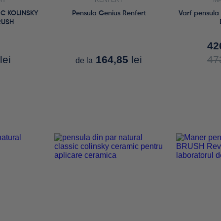
SH
RENFERT
MP
IC KOLINSKY
Pensula Genius Renfert
Varf pensula
RUSH
42
lei
164,85
lei
47
de la