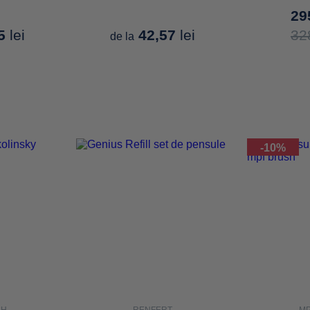
29
75
lei
42,57
lei
32
de la
-10%