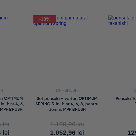
-10%
SH
MPF BRUSH
R
uri OPTIMUM
Set pensula + varfuri OPTIMUM
Pensula T
-1: nr 4, 6,
SPRING 3-in-1: nr 4, 6, 8, pentru
, MPF BRUSH
domni, MPF BRUSH
6
lei
1.169,96
lei
6
lei
1.052,96
lei
12