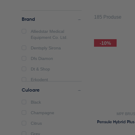
185 Produse
Brand
Alliedstar Medical
Equipment Co. Ltd.
-10%
Dentsply Sirona
Dfs Diamon
Dt & Shop
Erkodent
Hp Dent
Culoare
Mpf Brush
Black
Renfert
Champagne
MPF BRU
Whitepeaks Dental
Pensule Hybrid Plu
Citrus
Solutions
Grey