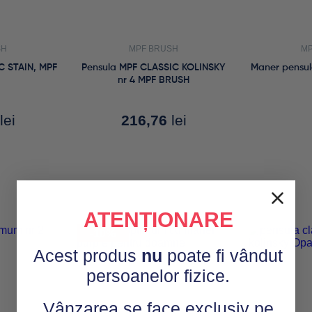
SH
MPF BRUSH
MP
C STAIN, MPF
Pensula MPF CLASSIC KOLINSKY
Maner pensu
nr 4 MPF BRUSH
lei
216,76
lei
ATENȚIONARE
-10%
Acest produs
nu
poate fi vândut
persoanelor fizice.
Vânzarea se face exclusiv pe