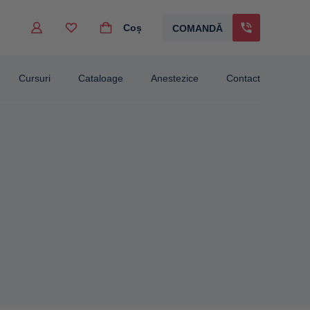
Coș
COMANDĂ
go to the desired page. Touch device users, explore by touch or with swipe gestur
Cursuri
Cataloage
Anestezice
Contact