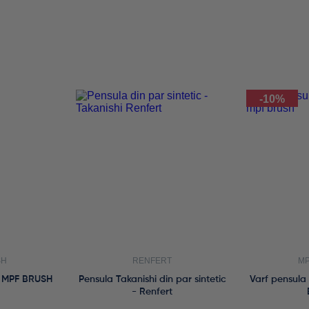
-10%
SH
RENFERT
MP
s MPF BRUSH
Pensula Takanishi din par sintetic
Varf pensula
- Renfert