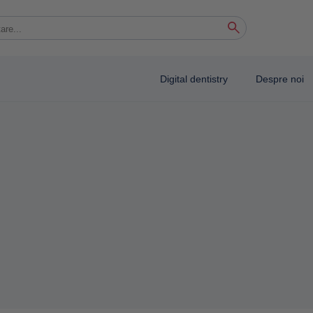
 autocomplete results are available use up and down arrows to review and enter to 
Digital dentistry
Despre noi