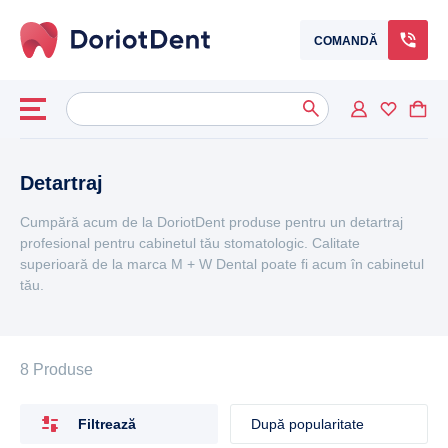
COMANDĂ
Caută
When autocomplete results are available use up and down arrows to
după:
Detartraj
Cumpără acum de la DoriotDent produse pentru un detartraj
profesional pentru cabinetul tău stomatologic. Calitate
superioară de la marca M + W Dental poate fi acum în cabinetul
tău.
8 Produse
Filtrează