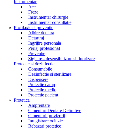
Instrumentar
Ace
Freze
Instrumentar chirurgie
Instrumentar consultatie
Profilaxie si preventie
Albire dentara
Detartraj
Ingrijire personala
Periaj profesional
Preventie
Sigilare - desensibilizare si fluorizare
Protectie si dezinfectie
Consumabile
Dezinfectie si sterilizare
Dispensere
Protectie camp
Protectie medic
Protectie pacient
Protetica
Amprentare
Cimenturi Dentare Definitive
Cimenturi provizorii
Inregistrare ocluzie
Rebazari protetice