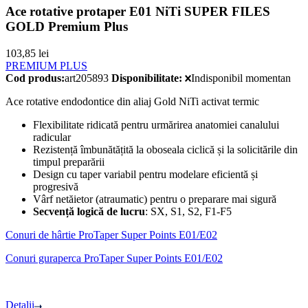
Ace rotative protaper E01 NiTi SUPER FILES
GOLD Premium Plus
103,85
lei
PREMIUM PLUS
Cod produs:
art205893
Disponibilitate:
Indisponibil momentan
Ace rotative endodontice din aliaj Gold NiTi activat termic
Flexibilitate ridicată pentru urmărirea anatomiei canalului
radicular
Rezistență îmbunătățită la oboseala ciclică și la solicitările din
timpul preparării
Design cu taper variabil pentru modelare eficientă și
progresivă
Vârf netăietor (atraumatic) pentru o preparare mai sigură
Secvență logică de lucru
: SX, S1, S2, F1-F5
Conuri de hârtie ProTaper Super Points E01/E02
Conuri guraperca ProTaper Super Points E01/E02
Detalii