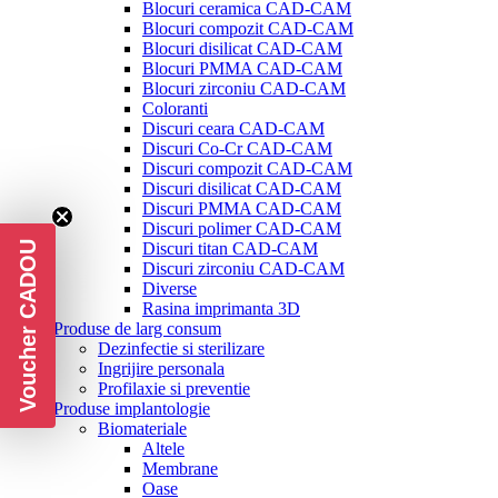
Blocuri ceramica CAD-CAM
Blocuri compozit CAD-CAM
Blocuri disilicat CAD-CAM
Blocuri PMMA CAD-CAM
Blocuri zirconiu CAD-CAM
Coloranti
Discuri ceara CAD-CAM
Discuri Co-Cr CAD-CAM
Discuri compozit CAD-CAM
Discuri disilicat CAD-CAM
Discuri PMMA CAD-CAM
Discuri polimer CAD-CAM
Discuri titan CAD-CAM
Voucher CADOU
Discuri zirconiu CAD-CAM
Diverse
Rasina imprimanta 3D
Produse de larg consum
Dezinfectie si sterilizare
Ingrijire personala
Profilaxie si preventie
Produse implantologie
Biomateriale
Altele
Membrane
Oase