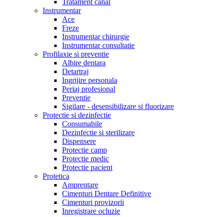
Tratament canal
Instrumentar
Ace
Freze
Instrumentar chirurgie
Instrumentar consultatie
Profilaxie si preventie
Albire dentara
Detartraj
Ingrijire personala
Periaj profesional
Preventie
Sigilare - desensibilizare si fluorizare
Protectie si dezinfectie
Consumabile
Dezinfectie si sterilizare
Dispensere
Protectie camp
Protectie medic
Protectie pacient
Protetica
Amprentare
Cimenturi Dentare Definitive
Cimenturi provizorii
Inregistrare ocluzie