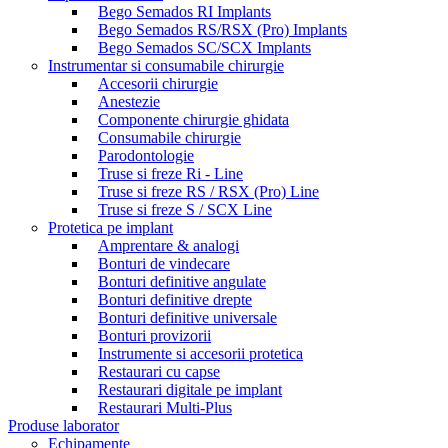
Bego Semados RI Implants
Bego Semados RS/RSX (Pro) Implants
Bego Semados SC/SCX Implants
Instrumentar si consumabile chirurgie
Accesorii chirurgie
Anestezie
Componente chirurgie ghidata
Consumabile chirurgie
Parodontologie
Truse si freze Ri - Line
Truse si freze RS / RSX (Pro) Line
Truse si freze S / SCX Line
Protetica pe implant
Amprentare & analogi
Bonturi de vindecare
Bonturi definitive angulate
Bonturi definitive drepte
Bonturi definitive universale
Bonturi provizorii
Instrumente si accesorii protetica
Restaurari cu capse
Restaurari digitale pe implant
Restaurari Multi-Plus
Produse laborator
Echipamente