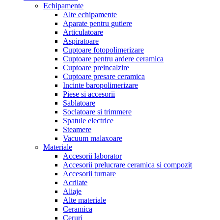
Echipamente
Alte echipamente
Aparate pentru gutiere
Articulatoare
Aspiratoare
Cuptoare fotopolimerizare
Cuptoare pentru ardere ceramica
Cuptoare preincalzire
Cuptoare presare ceramica
Incinte baropolimerizare
Piese si accesorii
Sablatoare
Soclatoare si trimmere
Spatule electrice
Steamere
Vacuum malaxoare
Materiale
Accesorii laborator
Accesorii prelucrare ceramica si compozit
Accesorii turnare
Acrilate
Aliaje
Alte materiale
Ceramica
Ceruri