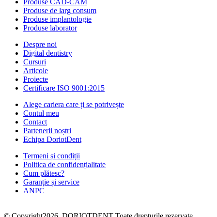
Produse CAD-CAM
Produse de larg consum
Produse implantologie
Produse laborator
Despre noi
Digital dentistry
Cursuri
Articole
Proiecte
Certificare ISO 9001:2015
Alege cariera care ți se potrivește
Contul meu
Contact
Partenerii noștri
Echipa DoriotDent
Termeni și condiții
Politica de confidențialitate
Cum plătesc?
Garanție și service
ANPC
© Copyright2026. DORIOTDENT Toate drepturile rezervate.