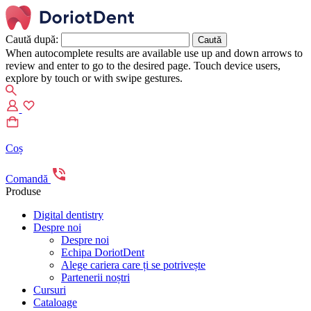
Caută după:
When autocomplete results are available use up and down arrows to
review and enter to go to the desired page. Touch device users,
explore by touch or with swipe gestures.
Coș
Comandă
Produse
Digital dentistry
Despre noi
Despre noi
Echipa DoriotDent
Alege cariera care ți se potrivește
Partenerii noștri
Cursuri
Cataloage