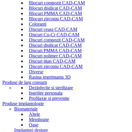
Blocuri compozit CAD-CAM
Blocuri disilicat CAD-CAM
Blocuri PMMA CAD-CAM
Blocuri zirconiu CAD-CAM
Coloranti
Discuri ceara CAD-CAM
Discuri Co-Cr CAD-CAM
Discuri compozit CAD-CAM
Discuri disilicat CAD-CAM
Discuri PMMA CAD-CAM
Discuri polimer CAD-CAM
Discuri titan CAD-CAM
Discuri zirconiu CAD-CAM
Diverse
Rasina imprimanta 3D
Produse de larg consum
Dezinfectie si sterilizare
Ingrijire personala
Profilaxie si preventie
Produse implantologie
Biomateriale
Altele
Membrane
Oase
Implanturi dentare