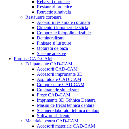
Rebazari protetice
Restaurari protetice
Retractie gingivala
Restaurare coronara
Accesorii restaurare coronara
Cimenturi ionomeri de sticla
Compozite fotopolimerizabile
Demineralizare
Finisare si lustruire
Obturatii de baza
Sisteme adezive
Produse CAD-CAM
Echipamente CAD-CAM
Accesorii CAD-CAM
Accesorii imprimante 3D
Aspiratoare CAD-CAM
Compresoare CAD-CAM
Cuptoare de sinterizare
Freze CAD-CAM
Imprimante 3D Tehnica Dentara
Masini de frezat tehnica dentara
Scannere laborator tehnica dentara
Software si licente
Materiale pentru CAD-CAM
Accesorii materiale CAD-CAM