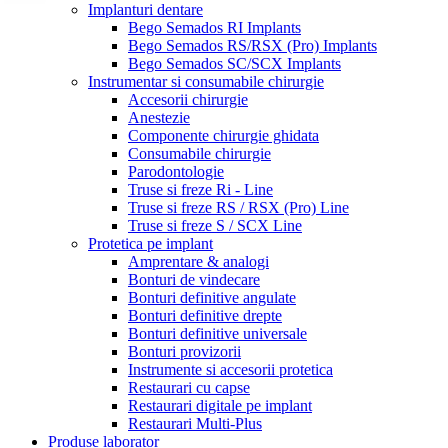
Implanturi dentare
Bego Semados RI Implants
Bego Semados RS/RSX (Pro) Implants
Bego Semados SC/SCX Implants
Instrumentar si consumabile chirurgie
Accesorii chirurgie
Anestezie
Componente chirurgie ghidata
Consumabile chirurgie
Parodontologie
Truse si freze Ri - Line
Truse si freze RS / RSX (Pro) Line
Truse si freze S / SCX Line
Protetica pe implant
Amprentare & analogi
Bonturi de vindecare
Bonturi definitive angulate
Bonturi definitive drepte
Bonturi definitive universale
Bonturi provizorii
Instrumente si accesorii protetica
Restaurari cu capse
Restaurari digitale pe implant
Restaurari Multi-Plus
Produse laborator