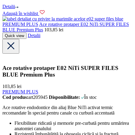
Detalii
Adaugă în wishlist
PREMIUM PLUS
Ace rotative protaper E02 NiTi SUPER FILES
BLUE Premium Plus
103,85
lei
Detalii
Quick view
Ace rotative protaper E02 NiTi SUPER FILES
BLUE Premium Plus
103,85
lei
PREMIUM PLUS
Cod produs:
art205945
Disponibilitate:
În stoc
Ace rotative endodontice din aliaj Blue NiTi activat termic
recomandate în special pentru canale cu curbură accentuată
Flexibilitate ridicată și memorie pre-curbată pentru urmărirea
anatomiei canalului
Rezistență îmbunătățită la oboseala ciclică și la fractură