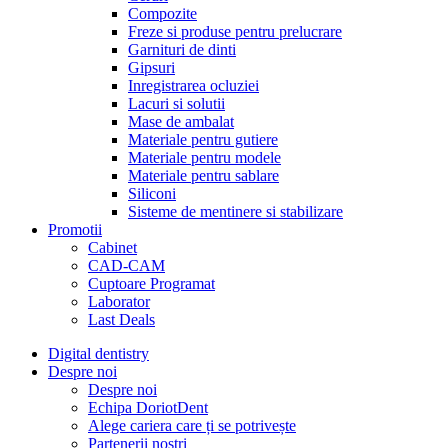
Compozite
Freze si produse pentru prelucrare
Garnituri de dinti
Gipsuri
Inregistrarea ocluziei
Lacuri si solutii
Mase de ambalat
Materiale pentru gutiere
Materiale pentru modele
Materiale pentru sablare
Siliconi
Sisteme de mentinere si stabilizare
Promotii
Cabinet
CAD-CAM
Cuptoare Programat
Laborator
Last Deals
Digital dentistry
Despre noi
Despre noi
Echipa DoriotDent
Alege cariera care ți se potrivește
Partenerii noștri