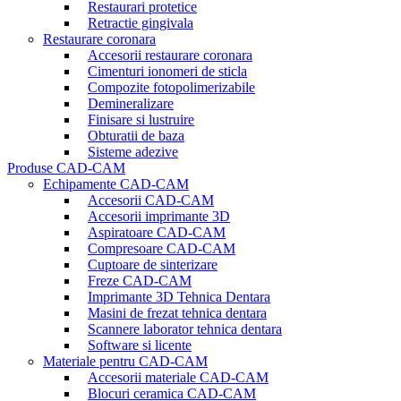
Restaurari protetice
Retractie gingivala
Restaurare coronara
Accesorii restaurare coronara
Cimenturi ionomeri de sticla
Compozite fotopolimerizabile
Demineralizare
Finisare si lustruire
Obturatii de baza
Sisteme adezive
Produse CAD-CAM
Echipamente CAD-CAM
Accesorii CAD-CAM
Accesorii imprimante 3D
Aspiratoare CAD-CAM
Compresoare CAD-CAM
Cuptoare de sinterizare
Freze CAD-CAM
Imprimante 3D Tehnica Dentara
Masini de frezat tehnica dentara
Scannere laborator tehnica dentara
Software si licente
Materiale pentru CAD-CAM
Accesorii materiale CAD-CAM
Blocuri ceramica CAD-CAM