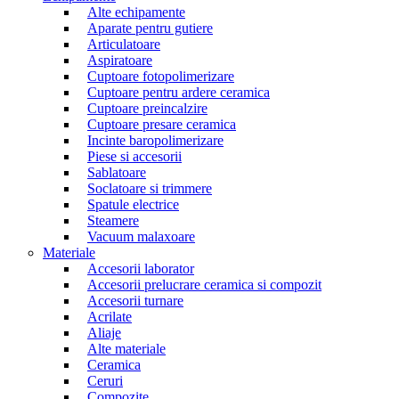
Alte echipamente
Aparate pentru gutiere
Articulatoare
Aspiratoare
Cuptoare fotopolimerizare
Cuptoare pentru ardere ceramica
Cuptoare preincalzire
Cuptoare presare ceramica
Incinte baropolimerizare
Piese si accesorii
Sablatoare
Soclatoare si trimmere
Spatule electrice
Steamere
Vacuum malaxoare
Materiale
Accesorii laborator
Accesorii prelucrare ceramica si compozit
Accesorii turnare
Acrilate
Aliaje
Alte materiale
Ceramica
Ceruri
Compozite