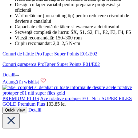
Design cu taper variabil pentru preparare progresivă și
eficientă
Vârf netăietor (non-cutting tip) pentru reducerea riscului de
deviere a canalului
Capacitate eficientă de tăiere și evacuare a detritusului
Secvență completă de lucru: SX, S1, S2, F1, F2, F3, F4, F5
Viteză recomandată: 150–300 rpm
Cuplu recomandat: 2,0–2,5 N·cm
Conuri de hârtie ProTaper Super Points E01/E02
Conuri guraperca ProTaper Super Points E01/E02
Detalii
Adaugă în wishlist
PREMIUM PLUS
Ace rotative protaper E01 NiTi SUPER FILES
GOLD Premium Plus
103,85
lei
Detalii
Quick view