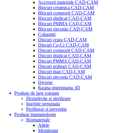
Accesorii materiale CAD-CAM
Blocuri ceramica CAD-CAM
Blocuri compozit CAD-CAM
Blocuri disilicat CAD-CAM
Blocuri PMMA CAD-CAM
Blocuri zirconiu CAD-CAM
Coloranti
Discuri ceara CAD-CAM
Discuri Co-Cr CAD-CAM
Discuri compozit CAD-CAM
Discuri disilicat CAD-CAM
Discuri PMMA CAD-CAM
Discuri polimer CAD-CAM
Discuri titan CAD-CAM
Discuri zirconiu CAD-CAM
Diverse
Rasina imprimanta 3D
Produse de larg consum
Dezinfectie si sterilizare
Ingrijire personala
Profilaxie si preventie
Produse implantologie
Biomateriale
Altele
Membrane