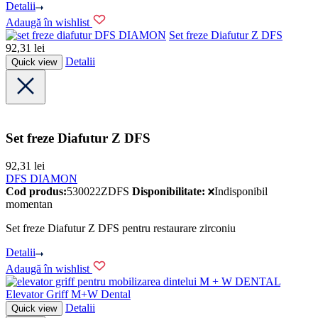
Detalii
Adaugă în wishlist
DFS DIAMON
Set freze Diafutur Z DFS
92,31
lei
Detalii
Quick view
Set freze Diafutur Z DFS
92,31
lei
DFS DIAMON
Cod produs:
530022ZDFS
Disponibilitate:
Indisponibil
momentan
Set freze Diafutur Z DFS pentru restaurare zirconiu
Detalii
Adaugă în wishlist
M + W DENTAL
Elevator Griff M+W Dental
Detalii
Quick view