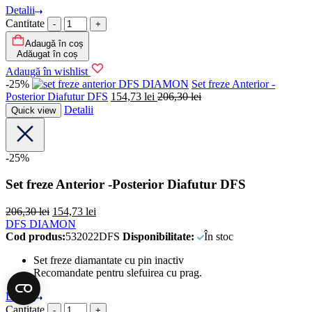
Detalii
Cantitate
Adaugă în coș
Adăugat în coș
Adaugă în wishlist
-25%
DFS DIAMON
Set freze Anterior -
Posterior Diafutur DFS
154,73
lei
206,30
lei
Detalii
Quick view
-25%
Set freze Anterior -Posterior Diafutur DFS
206,30
lei
154,73
lei
DFS DIAMON
Cod produs:
532022DFS
Disponibilitate:
În stoc
Set freze diamantate cu pin inactiv
Recomandate pentru slefuirea cu prag.
Detalii
Cantitate