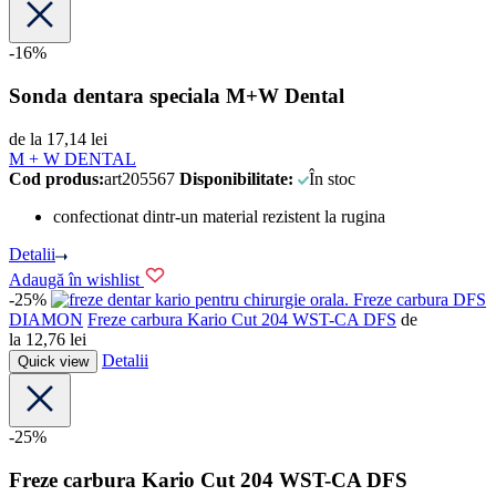
-16%
Sonda dentara speciala M+W Dental
de la
17,14
lei
M + W DENTAL
Cod produs:
art205567
Disponibilitate:
În stoc
confectionat dintr-un material rezistent la rugina
Detalii
Adaugă în wishlist
-25%
DFS
DIAMON
Freze carbura Kario Cut 204 WST-CA DFS
de
la
12,76
lei
Detalii
Quick view
-25%
Freze carbura Kario Cut 204 WST-CA DFS