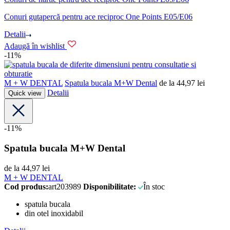
Conuri gutapercă pentru ace reciproc One Points E05/E06
Detalii
Adaugă în wishlist
-11%
M + W DENTAL
Spatula bucala M+W Dental
de la
44,97
lei
Detalii
Quick view
-11%
Spatula bucala M+W Dental
de la
44,97
lei
M + W DENTAL
Cod produs:
art203989
Disponibilitate:
În stoc
spatula bucala
din otel inoxidabil