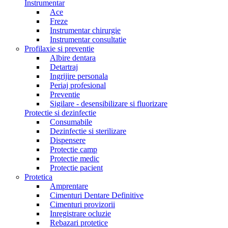
Instrumentar
Ace
Freze
Instrumentar chirurgie
Instrumentar consultatie
Profilaxie si preventie
Albire dentara
Detartraj
Ingrijire personala
Periaj profesional
Preventie
Sigilare - desensibilizare si fluorizare
Protectie si dezinfectie
Consumabile
Dezinfectie si sterilizare
Dispensere
Protectie camp
Protectie medic
Protectie pacient
Protetica
Amprentare
Cimenturi Dentare Definitive
Cimenturi provizorii
Inregistrare ocluzie
Rebazari protetice