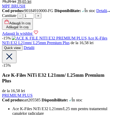
79,29
lei
39,65
lei
MPF BRUSH
Cod produs:
90184910000-FG
Disponibilitate:
În stoc
Detalii
Cantitate
Adaugă în coș
Adăugat în coș
Adaugă în wishlist
-15%
PREMIUM PLUS
Ace K-Files
NiTi E32 L21mm/ L25mm Premium Plus
de la
16,58
lei
Detalii
Quick view
-15%
Ace K-Files NiTi E32 L21mm/ L25mm Premium
Plus
de la
16,58
lei
PREMIUM PLUS
Cod produs:
art205585
Disponibilitate:
În stoc
Ace K-Files NiTi E32 L21mm/L25 mm pentru tratamentul
canalelor radiculare