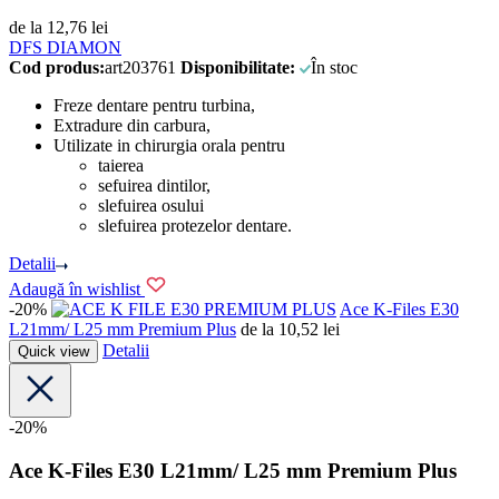
de la
12,76
lei
DFS DIAMON
Cod produs:
art203761
Disponibilitate:
În stoc
Freze dentare pentru turbina,
Extradure din carbura,
Utilizate in chirurgia orala pentru
taierea
sefuirea dintilor,
slefuirea osului
slefuirea protezelor dentare.
Detalii
Adaugă în wishlist
-20%
PREMIUM PLUS
Ace K-Files E30
L21mm/ L25 mm Premium Plus
de la
10,52
lei
Detalii
Quick view
-20%
Ace K-Files E30 L21mm/ L25 mm Premium Plus