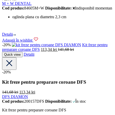
M + W DENTAL
Cod produs:
84605M+W
Disponibilitate:
Indisponibil momentan
oglinda plana cu diametru 2,3 cm
Detalii
Adaugă în wishlist
-20%
DFS DIAMON
Kit freze pentru
preparare coroane DFS
113,34
lei
141,68
lei
Detalii
Quick view
-20%
Kit freze pentru preparare coroane DFS
141,68
lei
113,34
lei
DFS DIAMON
Cod produs:
200157DFS
Disponibilitate:
În stoc
Kit freze pentru preparare coroane DFS