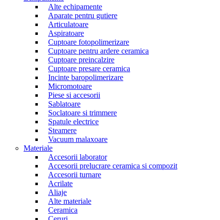
Alte echipamente
Aparate pentru gutiere
Articulatoare
Aspiratoare
Cuptoare fotopolimerizare
Cuptoare pentru ardere ceramica
Cuptoare preincalzire
Cuptoare presare ceramica
Incinte baropolimerizare
Micromotoare
Piese si accesorii
Sablatoare
Soclatoare si trimmere
Spatule electrice
Steamere
Vacuum malaxoare
Materiale
Accesorii laborator
Accesorii prelucrare ceramica si compozit
Accesorii turnare
Acrilate
Aliaje
Alte materiale
Ceramica
Ceruri