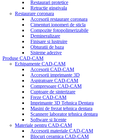
Restaurari protetice
Retractie gingivala
Restaurare coronara
Accesorii restaurare coronara
Cimenturi ionomeri de sticla
Compozite fotopolimerizabile
Demineralizare
Finisare si lustruire
Obturatii de baza
Sisteme adezive
Produse CAD-CAM
Echipamente CAD-CAM
Accesorii CAD-CAM
Accesorii imprimante 3D
Aspiratoare CAD-CAM
Compresoare CAD-CAM
Cuptoare de sinterizare
Freze CAD-CAM
Imprimante 3D Tehnica Dentara
Masini de frezat tehnica dentara
Scannere laborator tehnica dentara
Software si licente
Materiale pentru CAD-CAM
Accesorii materiale CAD-CAM
Blocuri ceramica CAD-CAM