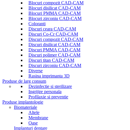
Blocuri compozit CAD-CAM
Blocuri disilicat CAD-CAM
Blocuri PMMA CAD-CAM
Blocuri zirconiu CAD-CAM
Coloranti
Discuri ceara CAD-CAM
Discuri Co-Cr CAD-CAM
Discuri compozit CAD-CAM
Discuri disilicat CAD-CAM
Discuri PMMA CAD-CAM
Discuri polimer CAD-CAM
Discuri titan CAD-CAM
Discuri zirconiu CAD-CAM
Diverse
Rasina imprimanta 3D
Produse de larg consum
Dezinfectie si sterilizare
Ingrijire personala
Profilaxie si preventie
Produse implantologie
Biomateriale
Altele
Membrane
Oase
Implanturi dentare