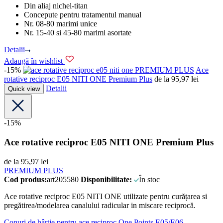
Din aliaj nichel-titan
Concepute pentru tratamentul manual
Nr. 08-80 marimi unice
Nr. 15-40 si 45-80 marimi asortate
Detalii
Adaugă în wishlist
-15%
PREMIUM PLUS
Ace
rotative reciproc E05 NITI ONE Premium Plus
de la
95,97
lei
Detalii
Quick view
-15%
Ace rotative reciproc E05 NITI ONE Premium Plus
de la
95,97
lei
PREMIUM PLUS
Cod produs:
art205580
Disponibilitate:
În stoc
Ace rotative reciproc E05 NITI ONE utilizate pentru curățarea si
pregătirea/modelarea canalului radicular in miscare reciprocă.
Conuri de hârtie pentru ace reciproc One Points E05/E06