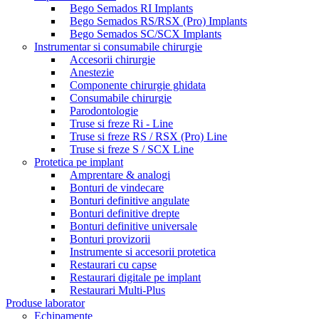
Bego Semados RI Implants
Bego Semados RS/RSX (Pro) Implants
Bego Semados SC/SCX Implants
Instrumentar si consumabile chirurgie
Accesorii chirurgie
Anestezie
Componente chirurgie ghidata
Consumabile chirurgie
Parodontologie
Truse si freze Ri - Line
Truse si freze RS / RSX (Pro) Line
Truse si freze S / SCX Line
Protetica pe implant
Amprentare & analogi
Bonturi de vindecare
Bonturi definitive angulate
Bonturi definitive drepte
Bonturi definitive universale
Bonturi provizorii
Instrumente si accesorii protetica
Restaurari cu capse
Restaurari digitale pe implant
Restaurari Multi-Plus
Produse laborator
Echipamente