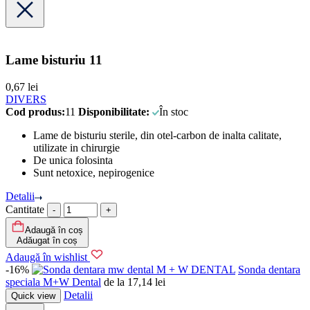
Lame bisturiu 11
0,67
lei
DIVERS
Cod produs:
11
Disponibilitate:
În stoc
Lame de bisturiu sterile, din otel-carbon de inalta calitate,
utilizate in chirurgie
De unica folosinta
Sunt netoxice, nepirogenice
Detalii
Cantitate
Adaugă în coș
Adăugat în coș
Adaugă în wishlist
-16%
M + W DENTAL
Sonda dentara
speciala M+W Dental
de la
17,14
lei
Detalii
Quick view