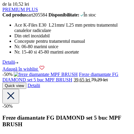
de la
10,52
lei
PREMIUM PLUS
Cod produs:
art205584
Disponibilitate:
În stoc
Ace K-Files E30 L21mm/ L25 mm pentru tratamentul
canalelor radiculare
Din otel inoxidabil
Concepute pentru tratamentul manual
Nr. 06-80 marimi unice
Nr. 15-40 si 45-80 marimi asortate
Detalii
Adaugă în wishlist
-50%
MPF BRUSH
Freze diamantate FG
DIAMOND set 5 buc MPF BRUSH
39,65
lei
79,29
lei
Detalii
Quick view
-50%
Freze diamantate FG DIAMOND set 5 buc MPF
BRUSH