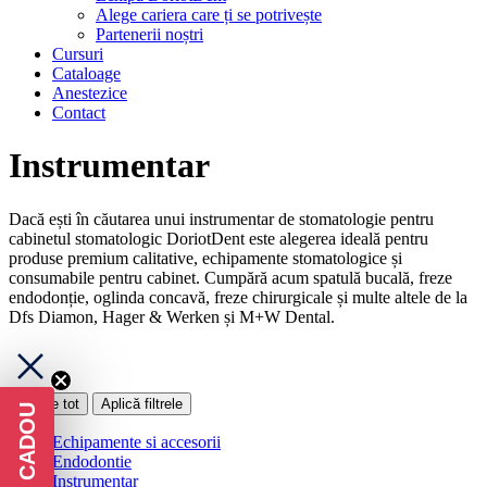
Alege cariera care ți se potrivește
Partenerii noștri
Cursuri
Cataloage
Anestezice
Contact
Instrumentar
Dacă ești în căutarea unui instrumentar de stomatologie pentru
cabinetul stomatologic DoriotDent este alegerea ideală pentru
produse premium calitative, echipamente stomatologice și
consumabile pentru cabinet. Cumpără acum spatulă bucală, freze
endodonție, oglinda concavă, freze chirurgicale și multe altele de la
Dfs Diamon, Hager & Werken și M+W Dental.
Șterge tot
Aplică filtrele
Echipamente si accesorii
Endodontie
Instrumentar