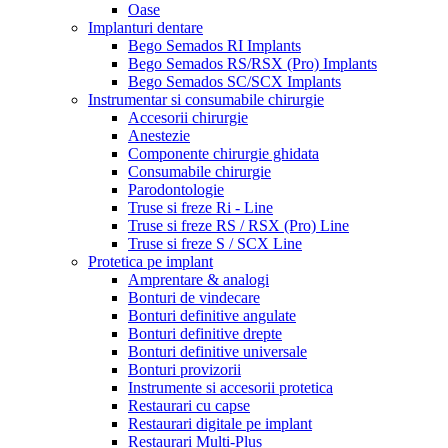
Oase
Implanturi dentare
Bego Semados RI Implants
Bego Semados RS/RSX (Pro) Implants
Bego Semados SC/SCX Implants
Instrumentar si consumabile chirurgie
Accesorii chirurgie
Anestezie
Componente chirurgie ghidata
Consumabile chirurgie
Parodontologie
Truse si freze Ri - Line
Truse si freze RS / RSX (Pro) Line
Truse si freze S / SCX Line
Protetica pe implant
Amprentare & analogi
Bonturi de vindecare
Bonturi definitive angulate
Bonturi definitive drepte
Bonturi definitive universale
Bonturi provizorii
Instrumente si accesorii protetica
Restaurari cu capse
Restaurari digitale pe implant
Restaurari Multi-Plus