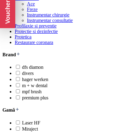
Voucher CADOU
Ace
Freze
Instrumentar chirurgie
Instrumentar consultatie
Profilaxie si preventie
Protectie si dezinfectie
Protetica
Restaurare coronara
Brand
dfs diamon
divers
hager werken
m + w dental
mpf brush
premium plus
Gamă
Laser HF
Miraject