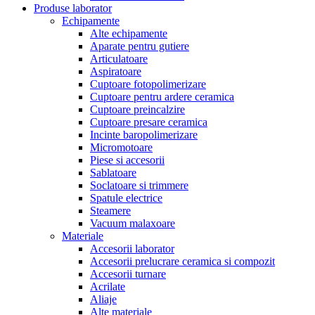
Produse laborator
Echipamente
Alte echipamente
Aparate pentru gutiere
Articulatoare
Aspiratoare
Cuptoare fotopolimerizare
Cuptoare pentru ardere ceramica
Cuptoare preincalzire
Cuptoare presare ceramica
Incinte baropolimerizare
Micromotoare
Piese si accesorii
Sablatoare
Soclatoare si trimmere
Spatule electrice
Steamere
Vacuum malaxoare
Materiale
Accesorii laborator
Accesorii prelucrare ceramica si compozit
Accesorii turnare
Acrilate
Aliaje
Alte materiale