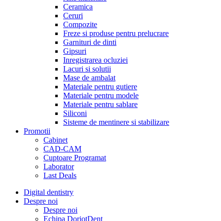
Ceramica
Ceruri
Compozite
Freze si produse pentru prelucrare
Garnituri de dinti
Gipsuri
Inregistrarea ocluziei
Lacuri si solutii
Mase de ambalat
Materiale pentru gutiere
Materiale pentru modele
Materiale pentru sablare
Siliconi
Sisteme de mentinere si stabilizare
Promotii
Cabinet
CAD-CAM
Cuptoare Programat
Laborator
Last Deals
Digital dentistry
Despre noi
Despre noi
Echipa DoriotDent