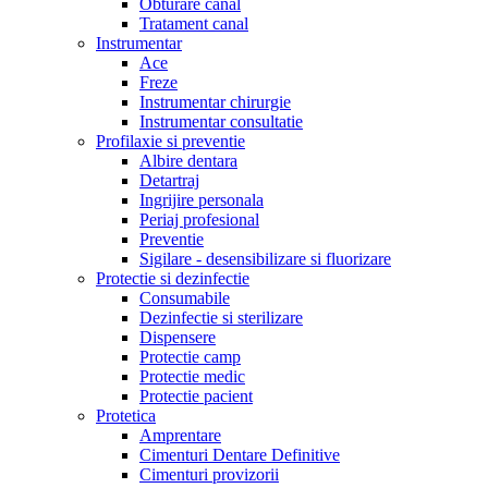
Obturare canal
Tratament canal
Instrumentar
Ace
Freze
Instrumentar chirurgie
Instrumentar consultatie
Profilaxie si preventie
Albire dentara
Detartraj
Ingrijire personala
Periaj profesional
Preventie
Sigilare - desensibilizare si fluorizare
Protectie si dezinfectie
Consumabile
Dezinfectie si sterilizare
Dispensere
Protectie camp
Protectie medic
Protectie pacient
Protetica
Amprentare
Cimenturi Dentare Definitive
Cimenturi provizorii