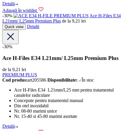
Detalii
Adaugă în wishlist
-30%
PREMIUM PLUS
Ace H-Files E34
L21mm/ L25mm Premium Plus
de la
9,21
lei
Detalii
Quick view
-30%
Ace H-Files E34 L21mm/ L25mm Premium Plus
de la
9,21
lei
PREMIUM PLUS
Cod produs:
art205586
Disponibilitate:
În stoc
Ace H-Files E34 L21mm/L25 mm pentru tratamentul
canalelor radiculare
Concepute pentru tratamentul manual
Din otel inoxidabil
Nr. 08-80 marimi unice
Nr. 15-40 si 45-80 marimi asortate
Detalii