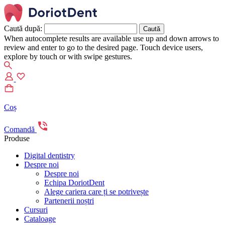
Caută după:
When autocomplete results are available use up and down arrows to
review and enter to go to the desired page. Touch device users,
explore by touch or with swipe gestures.
Coș
Comandă
Produse
Digital dentistry
Despre noi
Despre noi
Echipa DoriotDent
Alege cariera care ți se potrivește
Partenerii noștri
Cursuri
Cataloage