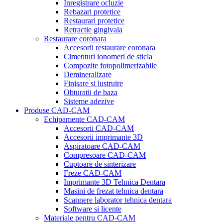
Inregistrare ocluzie
Rebazari protetice
Restaurari protetice
Retractie gingivala
Restaurare coronara
Accesorii restaurare coronara
Cimenturi ionomeri de sticla
Compozite fotopolimerizabile
Demineralizare
Finisare si lustruire
Obturatii de baza
Sisteme adezive
Produse CAD-CAM
Echipamente CAD-CAM
Accesorii CAD-CAM
Accesorii imprimante 3D
Aspiratoare CAD-CAM
Compresoare CAD-CAM
Cuptoare de sinterizare
Freze CAD-CAM
Imprimante 3D Tehnica Dentara
Masini de frezat tehnica dentara
Scannere laborator tehnica dentara
Software si licente
Materiale pentru CAD-CAM