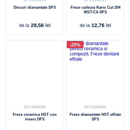
DFS DIAMON
DFS DIAMON
Discuri diamantate DFS
Freze carbura Kario Cut 204
WST-CA DFS
29,56
lei
12,76
lei
de la
de la
-20%
DFS DIAMON
DFS DIAMON
Freze ceramica HST con
Freze diamantate HST efilate
invers DFS
DFS