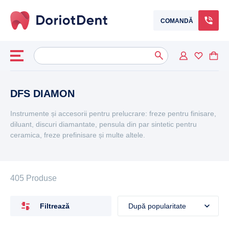
COMANDĂ
Caută
When autocomplete results are available use up and down arrows to
după:
DFS DIAMON
Instrumente și accesorii pentru prelucrare: freze pentru finisare,
diluant, discuri diamantate, pensula din par sintetic pentru
ceramica, freze prefinisare și multe altele.
405 Produse
Filtrează