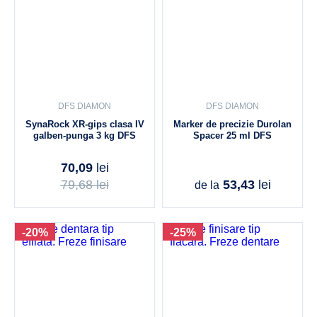
DFS DIAMON
DFS DIAMON
SynaRock XR-gips clasa IV
Marker de precizie Durolan
galben-punga 3 kg DFS
Spacer 25 ml DFS
70,09
lei
79,68
lei
53,43
lei
de la
-20%
-25%