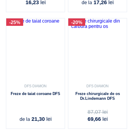
16,23
lei
17,26
lei
de la
-25%
-20%
DFS DIAMON
DFS DIAMON
Freze de taiat coroane DFS
Freze chirurgicale de os
Dr.Lindemann DFS
87,07
lei
21,30
lei
69,66
lei
de la