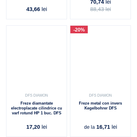
70,74
lei
43,66
lei
88,43
lei
-20%
DFS DIAMON
DFS DIAMON
Freze diamantate
Freze metal con invers
electroplacate cilindrice cu
Kegelbohrer DFS
varf rotund HP 1 buc. DFS
17,20
lei
16,71
lei
de la