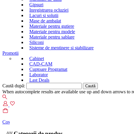
Gipsuri
Inregistrarea ocluziei
Lacuri si solutii
Mase de ambalat
Materiale pentru gutiere
Materiale pentru modele
Materiale pentru sablare
Siliconi
Sisteme de mentinere si stabilizare
Promotii
Cabinet
CAD-CAM
Cuptoare Programat
Laborator
Last Deals
Caută după:
When autocomplete results are available use up and down arrows to re
Coș
////
Categorii de produs