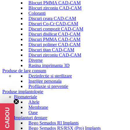
Blocuri PMMA CAD-CAM
Blocuri zirconiu CAD-CAM
Coloranti
Discuri ceara CAD-CAM
Discuri Co-Cr CAD-CAM
Discuri compozit CAD-CAM
Discuri disilicat CAD-CAM
Discuri PMMA CAD-CAM
Discuri polimer CAD-CAM
Discuri titan CAD-CAM
Discuri zirconiu CAD-CAM
Diverse
Rasina imprimanta 3D
Produse de larg consum
Dezinfectie si sterilizare
Ingrijire personala
Profilaxie si preventie
Produse implantologie
Biomateriale
Altele
Membrane
Oase
Implanturi dentare
Bego Semados RI Implants
Bego Semados RS/RSX (Pro) Implants