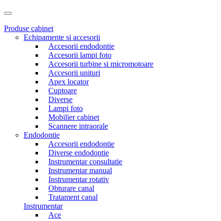
Produse cabinet
Echipamente si accesorii
Accesorii endodontie
Accesorii lampi foto
Accesorii turbine si micromotoare
Accesorii unituri
Apex locator
Cuptoare
Diverse
Lampi foto
Mobilier cabinet
Scannere intraorale
Endodontie
Accesorii endodontie
Diverse endodontie
Instrumentar consultatie
Instrumentar manual
Instrumentar rotativ
Obturare canal
Tratament canal
Instrumentar
Ace