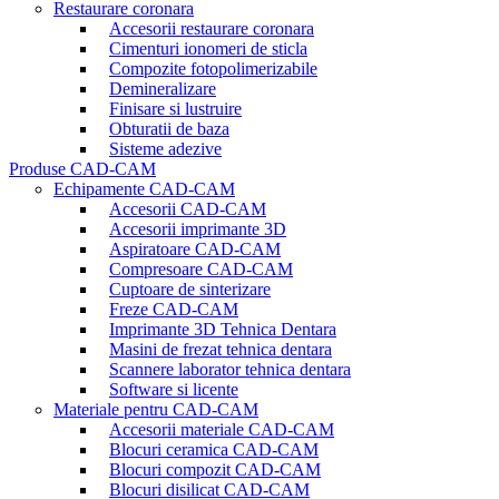
Restaurare coronara
Accesorii restaurare coronara
Cimenturi ionomeri de sticla
Compozite fotopolimerizabile
Demineralizare
Finisare si lustruire
Obturatii de baza
Sisteme adezive
Produse CAD-CAM
Echipamente CAD-CAM
Accesorii CAD-CAM
Accesorii imprimante 3D
Aspiratoare CAD-CAM
Compresoare CAD-CAM
Cuptoare de sinterizare
Freze CAD-CAM
Imprimante 3D Tehnica Dentara
Masini de frezat tehnica dentara
Scannere laborator tehnica dentara
Software si licente
Materiale pentru CAD-CAM
Accesorii materiale CAD-CAM
Blocuri ceramica CAD-CAM
Blocuri compozit CAD-CAM
Blocuri disilicat CAD-CAM