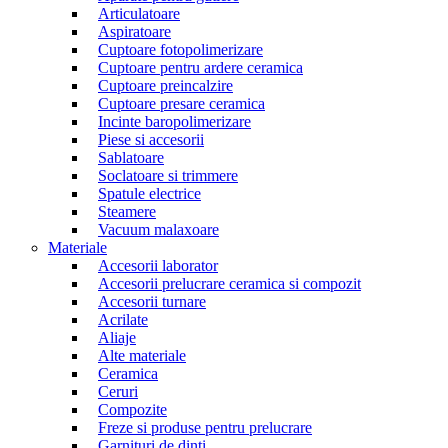
Articulatoare
Aspiratoare
Cuptoare fotopolimerizare
Cuptoare pentru ardere ceramica
Cuptoare preincalzire
Cuptoare presare ceramica
Incinte baropolimerizare
Piese si accesorii
Sablatoare
Soclatoare si trimmere
Spatule electrice
Steamere
Vacuum malaxoare
Materiale
Accesorii laborator
Accesorii prelucrare ceramica si compozit
Accesorii turnare
Acrilate
Aliaje
Alte materiale
Ceramica
Ceruri
Compozite
Freze si produse pentru prelucrare
Garnituri de dinti