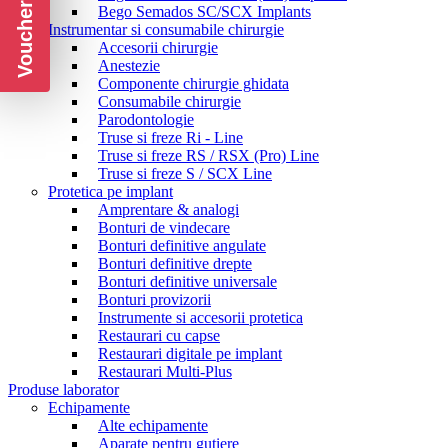
Voucher CADOU
Bego Semados SC/SCX Implants
Instrumentar si consumabile chirurgie
Accesorii chirurgie
Anestezie
Componente chirurgie ghidata
Consumabile chirurgie
Parodontologie
Truse si freze Ri - Line
Truse si freze RS / RSX (Pro) Line
Truse si freze S / SCX Line
Protetica pe implant
Amprentare & analogi
Bonturi de vindecare
Bonturi definitive angulate
Bonturi definitive drepte
Bonturi definitive universale
Bonturi provizorii
Instrumente si accesorii protetica
Restaurari cu capse
Restaurari digitale pe implant
Restaurari Multi-Plus
Produse laborator
Echipamente
Alte echipamente
Aparate pentru gutiere