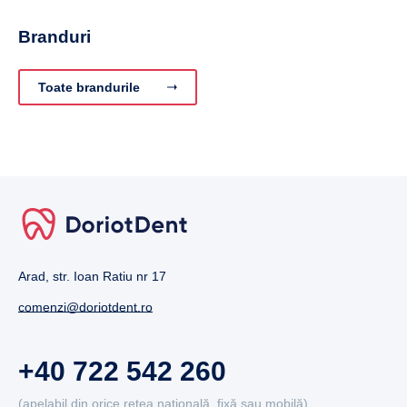
Branduri
Toate brandurile
Arad, str. Ioan Ratiu nr 17
comenzi@doriotdent.ro
+40 722 542 260
(apelabil din orice rețea națională, fixă sau mobilă)