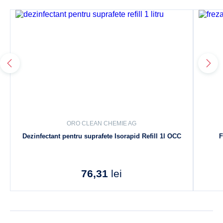
ORO CLEAN CHEMIE AG
Dezinfectant pentru suprafete Isorapid Refill 1l OCC
F
76,31
lei