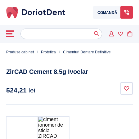
COMANDĂ
Caută
When autocomplete results are available use up and down arrows to
după:
Produse cabinet
/
Protetica
/
Cimenturi Dentare Definitive
ZirCAD Cement 8.5g Ivoclar
524,21
lei