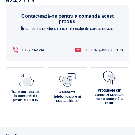
524,21
lei
Contactează-ne pentru a comanda acest
produs.
Îți stăm la dispoziție cu orice informație de care ai nevoie!
0722 542 260
comenzi@doriotdent.ro
Produsele din
Transport gratuit
Asistență
comenzi speciale
la comenzi de
telefonică pre și
nu se acceptă la
peste 300 RON
post achiziție
retur