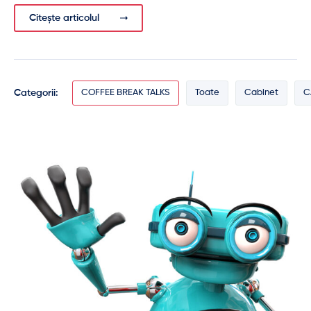
Citește articolul
Categorii:
COFFEE BREAK TALKS
Toate
Cabinet
C