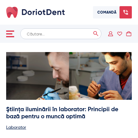
COMANDĂ
Caută
When autocomplete results are available use up and down arrows
după:
Ştiinţa iluminării în laborator: Principii de
bază pentru o muncă optimă
Laborator