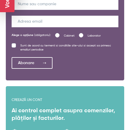
Alege o opțiune
Cabinet
Laborator
Sunt de acord cu termenii si conditiile site-ului si accept sa primesc
emailuri periodice
Abonare
CREEAZĂ UN CONT
Ai control complet asupra comenzilor,
plăților și facturilor.