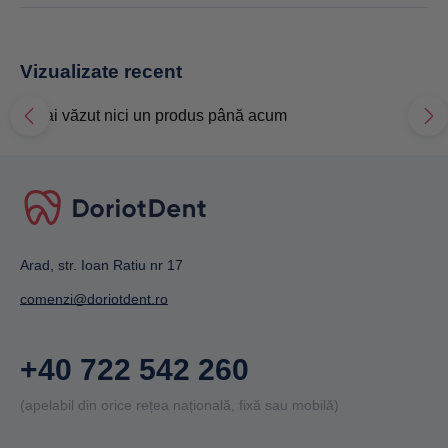
Vizualizate recent
Nu ai văzut nici un produs până acum
Arad, str. Ioan Ratiu nr 17
comenzi@doriotdent.ro
+40 722 542 260
(apelabil din orice rețea națională, fixă sau mobilă)