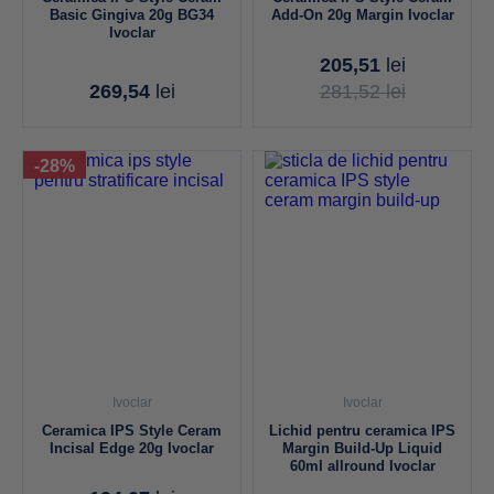
Basic Gingiva 20g BG34
Add-On 20g Margin Ivoclar
Ivoclar
205,51
lei
269,54
lei
281,52
lei
-28%
Ivoclar
Ivoclar
Ceramica IPS Style Ceram
Lichid pentru ceramica IPS
Incisal Edge 20g Ivoclar
Margin Build-Up Liquid
60ml allround Ivoclar