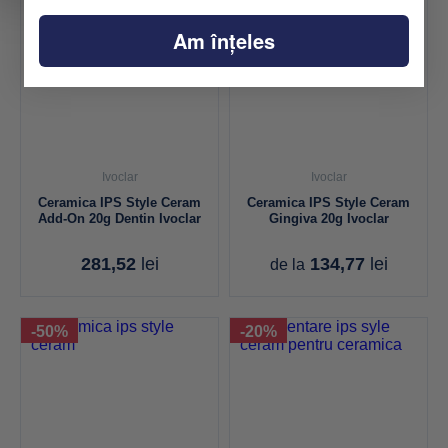
Am înțeles
Ivoclar
Ivoclar
Ceramica IPS Style Ceram
Ceramica IPS Style Ceram
Add-On 20g Dentin Ivoclar
Gingiva 20g Ivoclar
281,52
lei
134,77
lei
de la
-50%
-20%