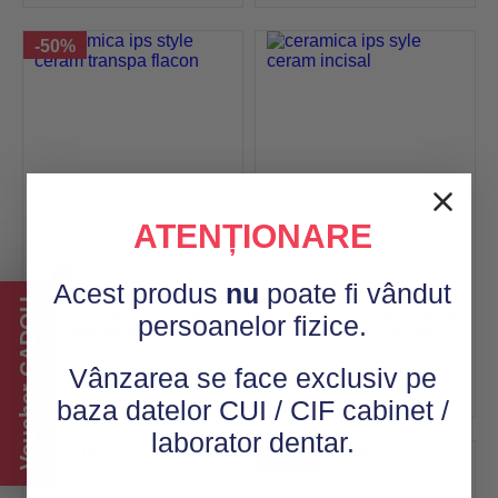
-50%
ATENȚIONARE
Ivoclar
Ivoclar
Acest produs
nu
poate fi vândut
Voucher CADOU
Ceramica IPS Style Ceram
Ceramica IPS Style Ceram
persoanelor fizice.
Transpa 20g Ivoclar
Incisal 100g Ivoclar
Vânzarea se face exclusiv pe
134,77
lei
1.060,66
lei
de la
baza datelor CUI / CIF cabinet /
laborator dentar.
-50%