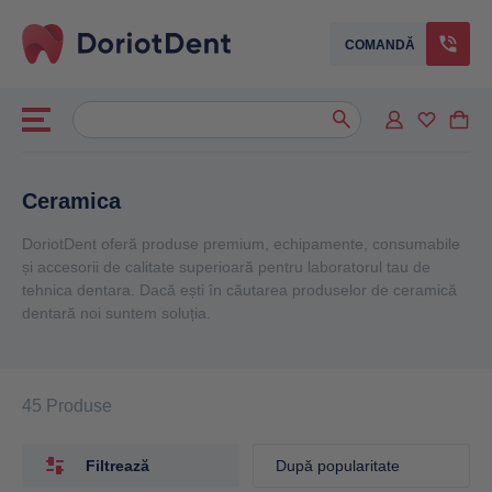
COMANDĂ
Caută
When autocomplete results are available use up and down arrows to
după:
Ceramica
DoriotDent oferă produse premium, echipamente, consumabile
și accesorii de calitate superioară pentru laboratorul tau de
tehnica dentara. Dacă ești în căutarea produselor de ceramică
dentară noi suntem soluția.
45 Produse
Filtrează