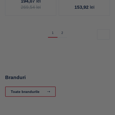
194,07
lei
269,54
lei
153,92
lei
1
2
Branduri
Toate brandurile