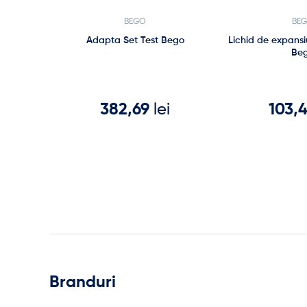
BEGO
BE
Adapta Set Test Bego
Lichid de expansi
Be
382,69
lei
103,
Branduri