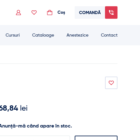
Coș
COMANDĂ
 to go to the desired page. Touch device users, explore by touch or with swip
Cursuri
Cataloage
Anestezice
Contact
68,84
lei
Anunță-mă când apare în stoc.
Enter