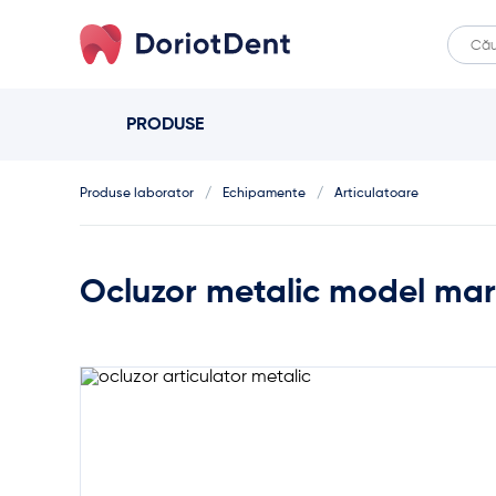
Caut
When
după:
PRODUSE
Produse laborator
/
Echipamente
/
Articulatoare
Ocluzor metalic model ma