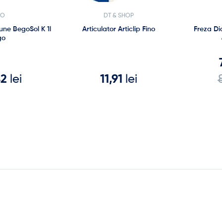
GO
DT & SHOP
une BegoSol K 1l
Articulator Articlip Fino
Freza D
go
42
lei
11,91
lei