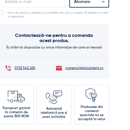
Abonare
your
email
Sunt de acord cu termenii și condițiile site-ului și accept să primesc e-mail-
address
uri periodice
to
join
the
Contactează-ne pentru a comanda
waitlist
acest produs.
for
this
Îți stăm la dispoziție cu orice informație de care ai nevoie!
product
0722 542 260
comenzi@doriotdent.ro
Produsele din
Transport gratuit
Asistență
comenzi
la comenzi de
telefonică pre și
speciale nu se
peste 300 RON
post achiziție
acceptă la retur