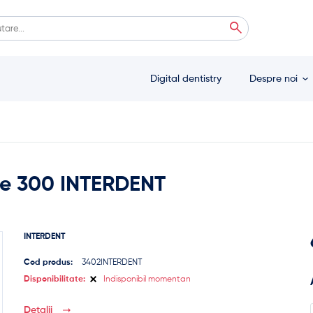
ă
 autocomplete results are available use up and down arrows to review and enter
Digital dentistry
Despre noi
re 300 INTERDENT
INTERDENT
Cod produs:
3402INTERDENT
Disponibilitate:
Indisponibil momentan
Detalii