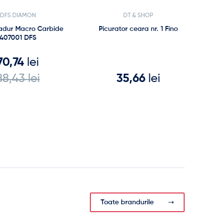
DFS DIAMON
DT & SHOP
iadur Macro Carbide
Picurator ceara nr. 1 Fino
407001 DFS
70,74
lei
88,43
lei
35,66
lei
Toate brandurile