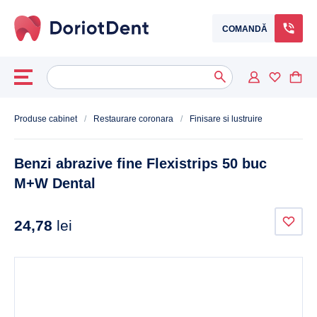
COMANDĂ
Caută
When autocomplete results are available use up and down arrows to
după:
Produse cabinet
/
Restaurare coronara
/
Finisare si lustruire
Benzi abrazive fine Flexistrips 50 buc
M+W Dental
24,78
lei