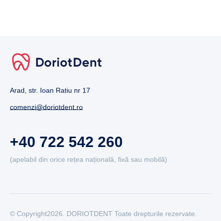
Arad, str. Ioan Ratiu nr 17
comenzi@doriotdent.ro
+40 722 542 260
(apelabil din orice rețea națională, fixă sau mobilă)
© Copyright2026. DORIOTDENT Toate drepturile rezervate.