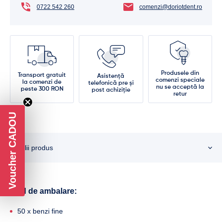
0722 542 260
comenzi@doriotdent.ro
Produsele din
Transport gratuit
Asistență
comenzi speciale
la comenzi de
telefonică pre și
nu se acceptă la
peste 300 RON
post achiziție
retur
Voucher CADOU
Detalii produs
Mod de ambalare:
50 x benzi fine