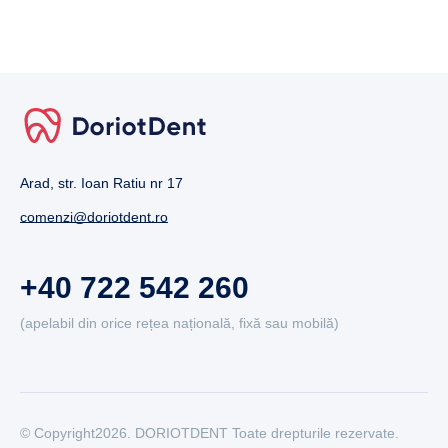
Arad, str. Ioan Ratiu nr 17
comenzi@doriotdent.ro
+40 722 542 260
(apelabil din orice rețea națională, fixă sau mobilă)
© Copyright2026. DORIOTDENT Toate drepturile rezervate.