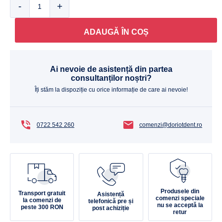
ADAUGĂ ÎN COȘ
Ai nevoie de asistență din partea
consultanților noștri?
Îți stăm la dispoziție cu orice informație de care ai nevoie!
0722 542 260
comenzi@doriotdent.ro
Produsele din
Transport gratuit
Asistență
comenzi speciale
la comenzi de
telefonică pre și
nu se acceptă la
peste 300 RON
post achiziție
retur