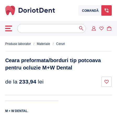
COMANDĂ
Caută
When autocomplete results are available use up and down arrows to
după:
Produse laborator
/
Materiale
/
Ceruri
Ceara preformata/borduri tip potcoava
pentru ocluzie M+W Dental
de la
233,94
lei
M + W DENTAL