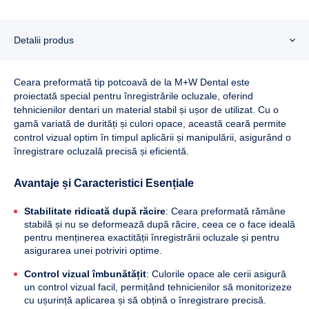
Detalii produs
Ceara preformată tip potcoavă de la M+W Dental este
proiectată special pentru înregistrările ocluzale, oferind
tehnicienilor dentari un material stabil și ușor de utilizat. Cu o
gamă variată de durități și culori opace, această ceară permite
control vizual optim în timpul aplicării și manipulării, asigurând o
înregistrare ocluzală precisă și eficientă.
Avantaje și Caracteristici Esențiale
Stabilitate ridicată după răcire
: Ceara preformată rămâne
stabilă și nu se deformează după răcire, ceea ce o face ideală
pentru menținerea exactității înregistrării ocluzale și pentru
asigurarea unei potriviri optime.
Control vizual îmbunătățit
: Culorile opace ale cerii asigură
un control vizual facil, permițând tehnicienilor să monitorizeze
cu ușurință aplicarea și să obțină o înregistrare precisă.