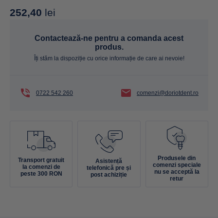
252,40
lei
Contactează-ne pentru a comanda acest
produs.
Îți stăm la dispoziție cu orice informație de care ai nevoie!
0722 542 260
comenzi@doriotdent.ro
Produsele din
Transport gratuit
Asistență
comenzi speciale
la comenzi de
telefonică pre și
nu se acceptă la
peste 300 RON
post achiziție
retur