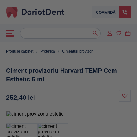
COMANDĂ
Caută
When autocomplete results are available use up and down arrows to
după:
Produse cabinet
/
Protetica
/
Cimenturi provizorii
Ciment provizoriu Harvard TEMP Cem
Esthetic 5 ml
252,40
lei