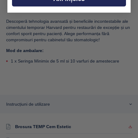
economisind timp și optimizând fluxul de lucru.
Descoperă tehnologia avansată și beneficiile incontestabile ale
cimentului temporar Harvard pentru restaurări de excepție și un
confort sporit pentru pacienți. Alege performanța fără
compromisuri pentru cabinetul tău stomatologic!
Mod de ambalare:
1 x Seringa Minimix de 5 ml si 10 varfuri de amestecare
Instrucțiuni de utilizare
Brosura TEMP Cem Estetic