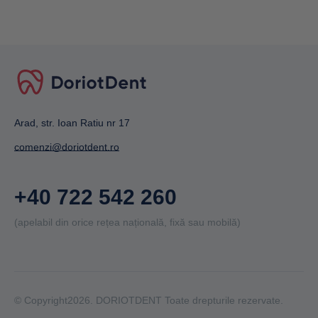
Arad, str. Ioan Ratiu nr 17
comenzi@doriotdent.ro
+40 722 542 260
(apelabil din orice rețea națională, fixă sau mobilă)
© Copyright2026. DORIOTDENT Toate drepturile rezervate.