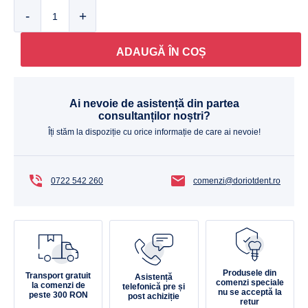
Cantitate
ADAUGĂ ÎN COȘ
Ai nevoie de asistență din partea
consultanților noștri?
Îți stăm la dispoziție cu orice informație de care ai nevoie!
0722 542 260
comenzi@doriotdent.ro
Produsele din
Transport gratuit
Asistență
comenzi speciale
la comenzi de
telefonică pre și
nu se acceptă la
peste 300 RON
post achiziție
retur