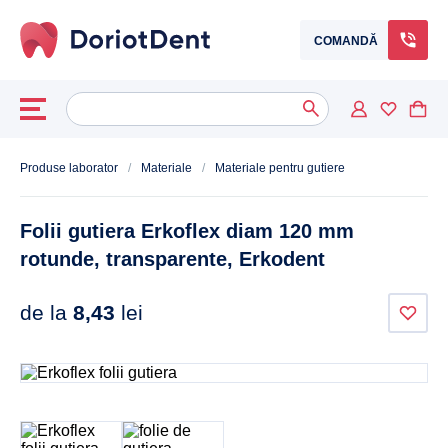
COMANDĂ
Caută
When autocomplete results are available use up and down arrows to
după:
Produse laborator
/
Materiale
/
Materiale pentru gutiere
Folii gutiera Erkoflex diam 120 mm
rotunde, transparente, Erkodent
de la
8,43
lei