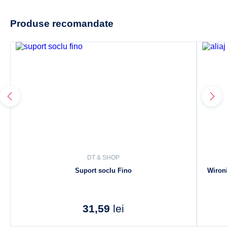
Produse recomandate
DT & SHOP
Suport soclu Fino
Wironi
31,59
lei