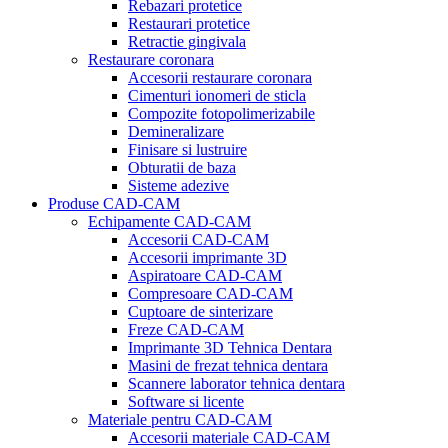
Rebazari protetice
Restaurari protetice
Retractie gingivala
Restaurare coronara
Accesorii restaurare coronara
Cimenturi ionomeri de sticla
Compozite fotopolimerizabile
Demineralizare
Finisare si lustruire
Obturatii de baza
Sisteme adezive
Produse CAD-CAM
Echipamente CAD-CAM
Accesorii CAD-CAM
Accesorii imprimante 3D
Aspiratoare CAD-CAM
Compresoare CAD-CAM
Cuptoare de sinterizare
Freze CAD-CAM
Imprimante 3D Tehnica Dentara
Masini de frezat tehnica dentara
Scannere laborator tehnica dentara
Software si licente
Materiale pentru CAD-CAM
Accesorii materiale CAD-CAM