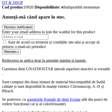
DT & SHOP
Cod produs:
10920
Disponibilitate:
Indisponibil momentan
Anunță-mă când apare în stoc.
Dismiss notification
Enter your email address to join the waitlist for this product
Sunt de acord cu termenii și condițiile site-ului și accept să
primesc e-mail-uri periodice
Abonare
Reducerea se aplica doar la anumite marimi si nuante.
Garnitura dinti GNATHOSTAR laterali superiori atractivi si versatili
.
Sunt compusi din doua straturi de material biocompatibil de înaltă
calitate și sunt disponibili în nuanțe estetice Chromascop, A–D și
Bleach.
Se potrivesc cu
garniturile frontale de dinti Ivostar
atât din punct de
vedere funcțional cat și al culorii/nuanței.