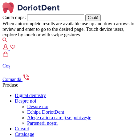
Caută după:
When autocomplete results are available use up and down arrows to
review and enter to go to the desired page. Touch device users,
explore by touch or with swipe gestures.
Coș
Comandă
Produse
Digital dentistry
Despre noi
Despre noi
Echipa DoriotDent
Alege cariera care ți se potrivește
Partenerii noștri
Cursuri
Cataloage