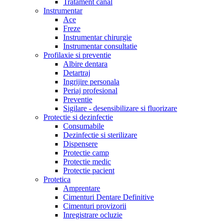
Tratament canal
Instrumentar
Ace
Freze
Instrumentar chirurgie
Instrumentar consultatie
Profilaxie si preventie
Albire dentara
Detartraj
Ingrijire personala
Periaj profesional
Preventie
Sigilare - desensibilizare si fluorizare
Protectie si dezinfectie
Consumabile
Dezinfectie si sterilizare
Dispensere
Protectie camp
Protectie medic
Protectie pacient
Protetica
Amprentare
Cimenturi Dentare Definitive
Cimenturi provizorii
Inregistrare ocluzie