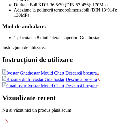
Duritate Ball KDH 36.5/30 (DIN 53‘456): 170Mpa
Adeziune la polimerii termopolimerizabili (DIN 13‘914):
130MPa
Mod de ambalare:
1 placuta cu 8 dinti laterali superiori Gnathostar
Instrucțiuni de utilizare
Instrucțiuni de utilizare
Ivostar Gnathostar Mould Chart
Descarcă broșura
Brosura dinti Ivostar Gnathostar
Descarcă broșura
Gnathostar Ivostar Mould Chart
Descarcă broșura
Vizualizate recent
Nu ai văzut nici un produs până acum