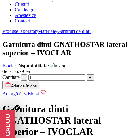
Cursuri
Cataloage
Anestezice
Contact
Produse laborator
/
Materiale
/
Garnituri de dinti
Garnitura dinti GNATHOSTAR lateral
superior – IVOCLAR
Ivoclar
Disponibilitate:
În stoc
de la
16,79
lei
Cantitate
Adaugă în coș
Adaugă în wishlist
Garnitura dinti
GNATHOSTAR lateral
superior – IVOCLAR