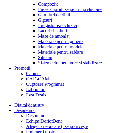
Compozite
Freze si produse pentru prelucrare
Garnituri de dinti
Gipsuri
Inregistrarea ocluziei
Lacuri si solutii
Mase de ambalat
Materiale pentru gutiere
Materiale pentru modele
Materiale pentru sablare
Siliconi
Sisteme de mentinere si stabilizare
Promotii
Cabinet
CAD-CAM
Cuptoare Programat
Laborator
Last Deals
Digital dentistry
Despre noi
Despre noi
Echipa DoriotDent
Alege cariera care ți se potrivește
Partenerii noștri