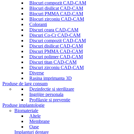
Blocuri compozit CAD-CAM
Blocuri disilicat CAD-CAM
Blocuri PMMA CAD-CAM
Blocuri zirconiu CAD-CAM
Coloranti
Discuri ceara CAD-CAM
Discuri Co-Cr CAD-CAM
Discuri compozit CAD-CAM
Discuri disilicat CAD-CAM
Discuri PMMA CAD-CAM
Discuri polimer CAD-CAM
Discuri titan CAD-CAM
Discuri zirconiu CAD-CAM
Diverse
Rasina imprimanta 3D
Produse de larg consum
Dezinfectie si sterilizare
Ingrijire personala
Profilaxie si preventie
Produse implantologie
Biomateriale
Altele
Membrane
Oase
Implanturi dentare