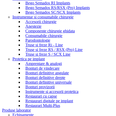
Bego Semados RI Implants
Bego Semados RS/RSX (Pro) Implants
Bego Semados SC/SCX Implants
Instrumentar si consumabile chirurgie
Accesorii chirurgie
Anestezie
Componente chirurgie ghidata
Consumabile chirurgie
Parodontologie
Truse si freze Ri - Line
Truse si freze RS / RSX (Pro) Line
Truse si freze S / SCX Line
Protetica pe implant
Amprentare & analogi
Bonturi de vindecare
Bonturi definitive angulate
Bonturi definitive drepte
Bonturi definitive universale
Bonturi provizorii
Instrumente si accesorii protetica
Restaurari cu capse
Restaurari digitale pe implant
Restaurari Multi-Plus
Produse laborator
Echipamente