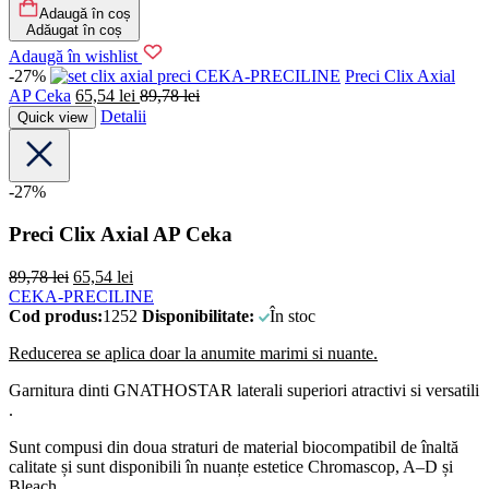
Adaugă în coș
Adăugat în coș
Adaugă în wishlist
-27%
CEKA-PRECILINE
Preci Clix Axial
AP Ceka
65,54
lei
89,78
lei
Detalii
Quick view
-27%
Preci Clix Axial AP Ceka
89,78
lei
65,54
lei
CEKA-PRECILINE
Cod produs:
1252
Disponibilitate:
În stoc
Reducerea se aplica doar la anumite marimi si nuante.
Garnitura dinti GNATHOSTAR laterali superiori atractivi si versatili
.
Sunt compusi din doua straturi de material biocompatibil de înaltă
calitate și sunt disponibili în nuanțe estetice Chromascop, A–D și
Bleach.