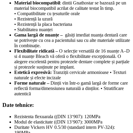
Material biocompatibil
: dintii Gnathostar se bazează pe un
material biocompatibil acrilat de calitate testat în timp.
• Compatibilitate cu țesuturile orale
• Rezistență la uzură
• Rezistență la placa bacteriana
• Stabilitatea nuanței
Gama largă de nuanțe –
găsiți imediat nuanța dentară care
se potrivește cu cea a pacientului sau cu alte materiale utilizate
în combinație.
Flexibilitate ridicată –
O selecție versatilă de 16 nuanțe A–D
si 4 nuanțe Bleach vă oferă o flexibilitate excepțională. O
alegere excelentă pentru protezele dentare complete și parțiale
și protezele susținute pe implant.
Estetică expresivă:
Tranziții cervicale armonioase • Texturi
naturale și efecte incizale
Forme naturale –
Dinții vin într-o gamă largă de forme care
reflectă forma/dimensiunea naturală a dinților. • Stratificare
autentică
Date tehnice:
Rezistenta flexuarala ((DIN 13‘907): 120MPa
Modul de elasticitate ((DIN 13‘907): 3000MPa
Duritate Vickers HV 0.5/30 (standard intern PV-324):
190MPa