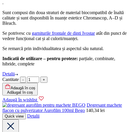
.
Sunt compusi din doua straturi de material biocompatibil de înaltă
calitate și sunt disponibili în nuanțe estetice Chromascop, A–D și
Bleach.
Se potrivesc cu
garniturile frontale de dinti Ivostar
atât din punct de
vedere funcțional cat și al culorii/nuanței.
Se remarcă prin individualitatea și aspectul său natural.
Indicatii de utilizare – pentru proteze:
parțiale, combinate,
hibride, complete
Detalii
Cantitate
Adaugă în coș
Adăugat în coș
Adaugă în wishlist
BEGO
Degresant machete
flacon cu pulverizator Aurofilm 100ml Bego
140,34
lei
Detalii
Quick view