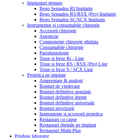
Implanturi dentare
Bego Semados RI Implants
Bego Semados RS/RSX (Pro) Implants
Bego Semados SC/SCX Implants
Instrumentar si consumabile chirurgie
Accesorii chirurgie
Anestezie
Componente chirurgie ghidata
Consumabile chirurgie
Parodontologie
Truse si freze Ri - Line
Truse si freze RS / RSX (Pro) Line
Truse si freze S / SCX Line
Protetica pe implant
Amprentare & analogi
Bonturi de vindecare
Bonturi definitive angulate
Bonturi definitive drepte
Bonturi definitive universale
Bonturi provizorii
Instrumente si accesorii protetica
Restaurari cu capse
Restaurari digitale pe implant
Restaurari Multi-Plus
Produse laborator