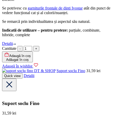
Se potrivesc cu
garniturile frontale de dinti Ivostar
atât din punct de
vedere funcțional cat și al culorii/nuanței.
Se remarcă prin individualitatea și aspectul său natural.
Indicatii de utilizare – pentru proteze:
parțiale, combinate,
hibride, complete
Detalii
Cantitate
Adaugă în coș
Adăugat în coș
Adaugă în wishlist
DT & SHOP
Suport soclu Fino
31,59
lei
Detalii
Quick view
Suport soclu Fino
31,59
lei