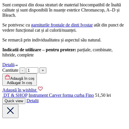
Sunt compusi din doua straturi de material biocompatibil de înaltă
calitate și sunt disponibili în nuanțe estetice Chromascop, A–D și
Bleach.
Se potrivesc cu
garniturile frontale de dinti Ivostar
atât din punct de
vedere funcțional cat și al culorii/nuanței.
Se remarcă prin individualitatea și aspectul său natural.
Indicatii de utilizare – pentru proteze:
parțiale, combinate,
hibride, complete
Detalii
Cantitate
Adaugă în coș
Adăugat în coș
Adaugă în wishlist
DT & SHOP
Instrument Carver forma curba Fino
51,50
lei
Detalii
Quick view