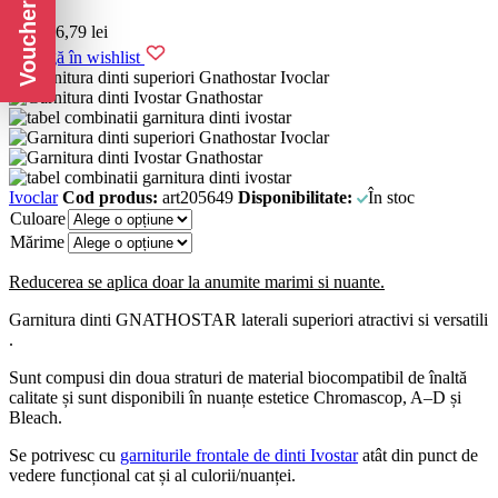
Voucher CADOU
de la
16,79
lei
Adaugă în wishlist
Ivoclar
Cod produs:
art205649
Disponibilitate:
În stoc
Culoare
Mărime
Reducerea se aplica doar la anumite marimi si nuante.
Garnitura dinti GNATHOSTAR laterali superiori atractivi si versatili
.
Sunt compusi din doua straturi de material biocompatibil de înaltă
calitate și sunt disponibili în nuanțe estetice Chromascop, A–D și
Bleach.
Se potrivesc cu
garniturile frontale de dinti Ivostar
atât din punct de
vedere funcțional cat și al culorii/nuanței.