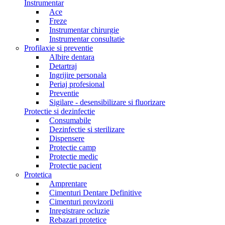
Instrumentar
Ace
Freze
Instrumentar chirurgie
Instrumentar consultatie
Profilaxie si preventie
Albire dentara
Detartraj
Ingrijire personala
Periaj profesional
Preventie
Sigilare - desensibilizare si fluorizare
Protectie si dezinfectie
Consumabile
Dezinfectie si sterilizare
Dispensere
Protectie camp
Protectie medic
Protectie pacient
Protetica
Amprentare
Cimenturi Dentare Definitive
Cimenturi provizorii
Inregistrare ocluzie
Rebazari protetice