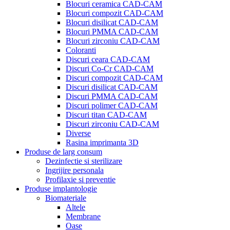
Blocuri ceramica CAD-CAM
Blocuri compozit CAD-CAM
Blocuri disilicat CAD-CAM
Blocuri PMMA CAD-CAM
Blocuri zirconiu CAD-CAM
Coloranti
Discuri ceara CAD-CAM
Discuri Co-Cr CAD-CAM
Discuri compozit CAD-CAM
Discuri disilicat CAD-CAM
Discuri PMMA CAD-CAM
Discuri polimer CAD-CAM
Discuri titan CAD-CAM
Discuri zirconiu CAD-CAM
Diverse
Rasina imprimanta 3D
Produse de larg consum
Dezinfectie si sterilizare
Ingrijire personala
Profilaxie si preventie
Produse implantologie
Biomateriale
Altele
Membrane
Oase