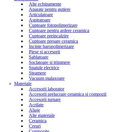
Alte echipamente
Aparate pentru gutiere
Articulatoare
Aspiratoare
Cuptoare fotopolimerizare
Cuptoare pentru ardere ceramica
Cuptoare preincalzire
Cuptoare presare ceramica
Incinte baropolimerizare
Piese si accesorii
Sablatoare
Soclatoare si trimmere
Spatule electrice
Steamere
Vacuum malaxoare
Materiale
Accesorii laborator
Accesorii prelucrare ceramica si compozit
Accesorii turnare
Acrilate
Aliaje
Alte materiale
Ceramica
Ceruri
Compozite