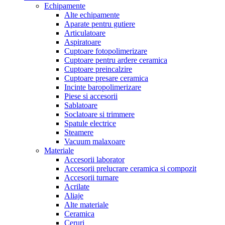
Echipamente
Alte echipamente
Aparate pentru gutiere
Articulatoare
Aspiratoare
Cuptoare fotopolimerizare
Cuptoare pentru ardere ceramica
Cuptoare preincalzire
Cuptoare presare ceramica
Incinte baropolimerizare
Piese si accesorii
Sablatoare
Soclatoare si trimmere
Spatule electrice
Steamere
Vacuum malaxoare
Materiale
Accesorii laborator
Accesorii prelucrare ceramica si compozit
Accesorii turnare
Acrilate
Aliaje
Alte materiale
Ceramica
Ceruri