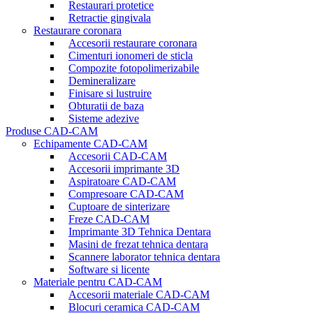
Restaurari protetice
Retractie gingivala
Restaurare coronara
Accesorii restaurare coronara
Cimenturi ionomeri de sticla
Compozite fotopolimerizabile
Demineralizare
Finisare si lustruire
Obturatii de baza
Sisteme adezive
Produse CAD-CAM
Echipamente CAD-CAM
Accesorii CAD-CAM
Accesorii imprimante 3D
Aspiratoare CAD-CAM
Compresoare CAD-CAM
Cuptoare de sinterizare
Freze CAD-CAM
Imprimante 3D Tehnica Dentara
Masini de frezat tehnica dentara
Scannere laborator tehnica dentara
Software si licente
Materiale pentru CAD-CAM
Accesorii materiale CAD-CAM
Blocuri ceramica CAD-CAM