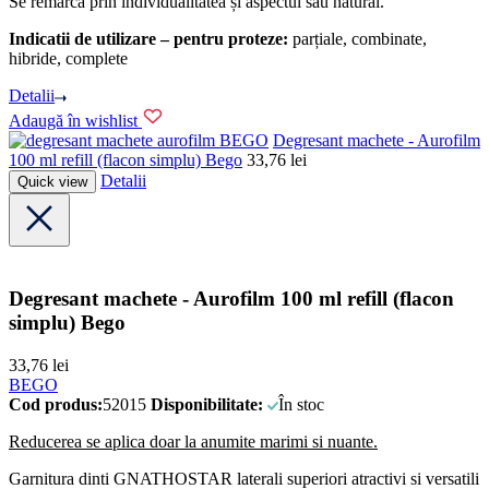
Se remarcă prin individualitatea și aspectul său natural.
Indicatii de utilizare – pentru proteze:
parțiale, combinate,
hibride, complete
Detalii
Adaugă în wishlist
BEGO
Degresant machete - Aurofilm
100 ml refill (flacon simplu) Bego
33,76
lei
Detalii
Quick view
Degresant machete - Aurofilm 100 ml refill (flacon
simplu) Bego
33,76
lei
BEGO
Cod produs:
52015
Disponibilitate:
În stoc
Reducerea se aplica doar la anumite marimi si nuante.
Garnitura dinti GNATHOSTAR laterali superiori atractivi si versatili