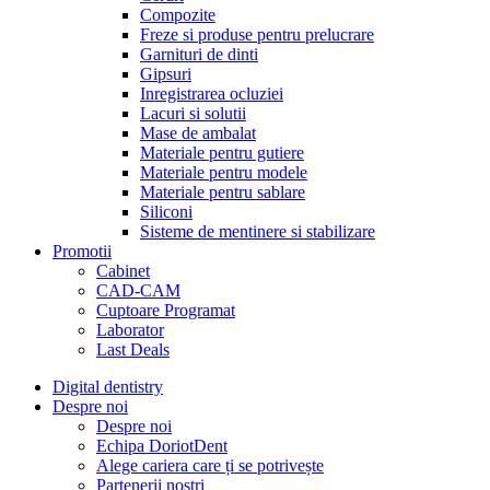
Compozite
Freze si produse pentru prelucrare
Garnituri de dinti
Gipsuri
Inregistrarea ocluziei
Lacuri si solutii
Mase de ambalat
Materiale pentru gutiere
Materiale pentru modele
Materiale pentru sablare
Siliconi
Sisteme de mentinere si stabilizare
Promotii
Cabinet
CAD-CAM
Cuptoare Programat
Laborator
Last Deals
Digital dentistry
Despre noi
Despre noi
Echipa DoriotDent
Alege cariera care ți se potrivește
Partenerii noștri