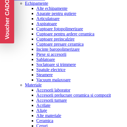
Voucher CADOU
Echipamente
Alte echipamente
Aparate pentru gutiere
Articulatoare
Aspiratoare
Cuptoare fotopolimerizare
Cuptoare pentru ardere ceramica
Cuptoare preincalzire
Cuptoare presare ceramica
Incinte baropolimerizare
Piese si accesorii
Sablatoare
Soclatoare si trimmere
Spatule electrice
Steamere
Vacuum malaxoare
Materiale
Accesorii laborator
Accesorii prelucrare ceramica si compozit
Accesorii turnare
Acrilate
Aliaje
Alte materiale
Ceramica
Ceruri