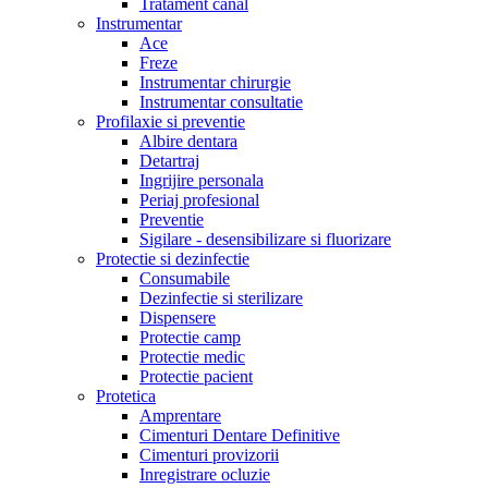
Tratament canal
Instrumentar
Ace
Freze
Instrumentar chirurgie
Instrumentar consultatie
Profilaxie si preventie
Albire dentara
Detartraj
Ingrijire personala
Periaj profesional
Preventie
Sigilare - desensibilizare si fluorizare
Protectie si dezinfectie
Consumabile
Dezinfectie si sterilizare
Dispensere
Protectie camp
Protectie medic
Protectie pacient
Protetica
Amprentare
Cimenturi Dentare Definitive
Cimenturi provizorii
Inregistrare ocluzie