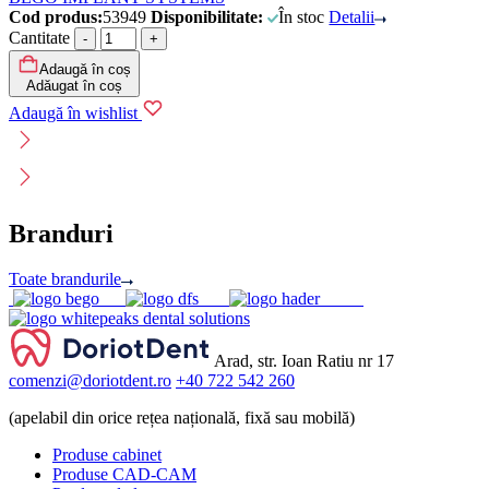
Cod produs:
53949
Disponibilitate:
În stoc
Detalii
Cantitate
Adaugă în coș
Adăugat în coș
Adaugă în wishlist
Branduri
Toate brandurile
Arad, str. Ioan Ratiu nr 17
comenzi@doriotdent.ro
+40 722 542 260
(apelabil din orice rețea națională, fixă sau mobilă)
Produse cabinet
Produse CAD-CAM