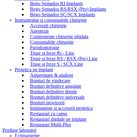
Bego Semados RI Implants
Bego Semados RS/RSX (Pro) Implants
Bego Semados SC/SCX Implants
Instrumentar si consumabile chirurgie
Accesorii chirurgie
Anestezie
Componente chirurgie ghidata
Consumabile chirurgie
Parodontologie
Truse si freze Ri - Line
Truse si freze RS / RSX (Pro) Line
Truse si freze S / SCX Line
Protetica pe implant
Amprentare & analogi
Bonturi de vindecare
Bonturi definitive angulate
Bonturi definitive drepte
Bonturi definitive universale
Bonturi provizorii
Instrumente si accesorii protetica
Restaurari cu capse
Restaurari digitale pe implant
Restaurari Multi-Plus
Produse laborator
Echipamente