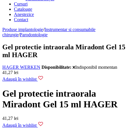
Cursuri
Cataloage
Anestezice
Contact
Produse implantologie
/
Instrumentar si consumabile
chirurgie
/
Parodontologie
Gel protectie intraorala Miradont Gel 15
ml HAGER
HAGER WERKEN
Disponibilitate:
Indisponibil momentan
41,27
lei
Adaugă în wishlist
Gel protectie intraorala
Miradont Gel 15 ml HAGER
41,27
lei
Adaugă în wishlist