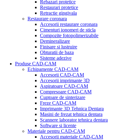
Rebazari protetice
Restaurari protetice
Retractie gingivala
Restaurare coronara
Accesorii restaurare coronara
Cimenturi ionomeri de sticla
Compozite fotopolimerizabile
Demineralizare
Finisare si lustruire
Obturatii de baza
Sisteme adezive
Produse CAD-CAM
Echipamente CAD-CAM
Accesorii CAD-CAM
Accesorii imprimante 3D
Aspiratoare CAD-CAM
Compresoare CAD-CAM
Cuptoare de sinterizare
Freze CAD-CAM
Imprimante 3D Tehnica Dentara
Masini de frezat tehnica dentara
Scannere laborator tehnica dentara
Software si licente
Materiale pentru CAD-CAM
Accesorii materiale CAD-CAM