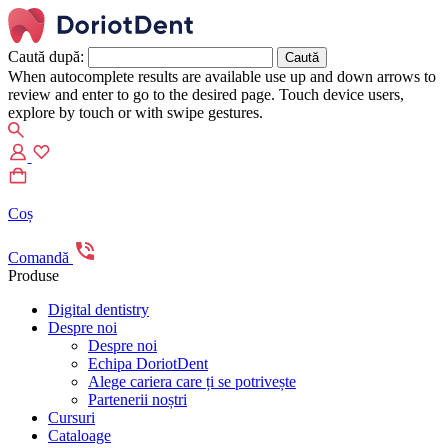
Caută după:
When autocomplete results are available use up and down arrows to
review and enter to go to the desired page. Touch device users,
explore by touch or with swipe gestures.
Coș
Comandă
Produse
Digital dentistry
Despre noi
Despre noi
Echipa DoriotDent
Alege cariera care ți se potrivește
Partenerii noștri
Cursuri
Cataloage