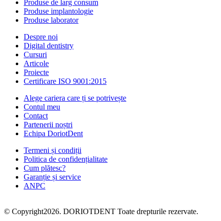
Produse de larg consum
Produse implantologie
Produse laborator
Despre noi
Digital dentistry
Cursuri
Articole
Proiecte
Certificare ISO 9001:2015
Alege cariera care ți se potrivește
Contul meu
Contact
Partenerii noștri
Echipa DoriotDent
Termeni și condiții
Politica de confidențialitate
Cum plătesc?
Garanție și service
ANPC
© Copyright2026. DORIOTDENT Toate drepturile rezervate.