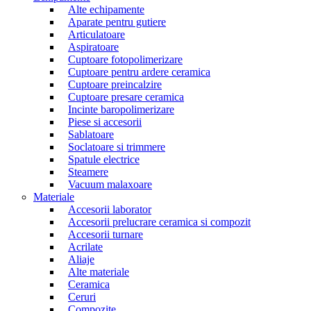
Alte echipamente
Aparate pentru gutiere
Articulatoare
Aspiratoare
Cuptoare fotopolimerizare
Cuptoare pentru ardere ceramica
Cuptoare preincalzire
Cuptoare presare ceramica
Incinte baropolimerizare
Piese si accesorii
Sablatoare
Soclatoare si trimmere
Spatule electrice
Steamere
Vacuum malaxoare
Materiale
Accesorii laborator
Accesorii prelucrare ceramica si compozit
Accesorii turnare
Acrilate
Aliaje
Alte materiale
Ceramica
Ceruri
Compozite