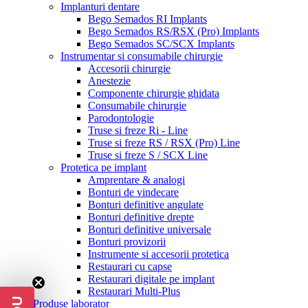
Implanturi dentare
Bego Semados RI Implants
Bego Semados RS/RSX (Pro) Implants
Bego Semados SC/SCX Implants
Instrumentar si consumabile chirurgie
Accesorii chirurgie
Anestezie
Componente chirurgie ghidata
Consumabile chirurgie
Parodontologie
Truse si freze Ri - Line
Truse si freze RS / RSX (Pro) Line
Truse si freze S / SCX Line
Protetica pe implant
Amprentare & analogi
Bonturi de vindecare
Bonturi definitive angulate
Bonturi definitive drepte
Bonturi definitive universale
Bonturi provizorii
Instrumente si accesorii protetica
Restaurari cu capse
Restaurari digitale pe implant
Restaurari Multi-Plus
Produse laborator