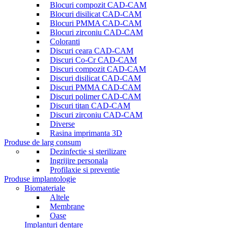
Blocuri compozit CAD-CAM
Blocuri disilicat CAD-CAM
Blocuri PMMA CAD-CAM
Blocuri zirconiu CAD-CAM
Coloranti
Discuri ceara CAD-CAM
Discuri Co-Cr CAD-CAM
Discuri compozit CAD-CAM
Discuri disilicat CAD-CAM
Discuri PMMA CAD-CAM
Discuri polimer CAD-CAM
Discuri titan CAD-CAM
Discuri zirconiu CAD-CAM
Diverse
Rasina imprimanta 3D
Produse de larg consum
Dezinfectie si sterilizare
Ingrijire personala
Profilaxie si preventie
Produse implantologie
Biomateriale
Altele
Membrane
Oase
Implanturi dentare