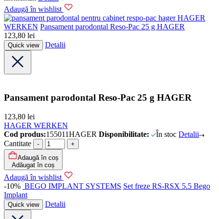
Adaugă în wishlist
HAGER
WERKEN
Pansament parodontal Reso-Pac 25 g HAGER
123,80
lei
Detalii
Quick view
Pansament parodontal Reso-Pac 25 g HAGER
123,80
lei
HAGER WERKEN
Cod produs:
155011HAGER
Disponibilitate:
În stoc
Detalii
Cantitate
Adaugă în coș
Adăugat în coș
Adaugă în wishlist
-10%
BEGO IMPLANT SYSTEMS
Set freze RS-RSX 5.5 Bego
Implant
Detalii
Quick view