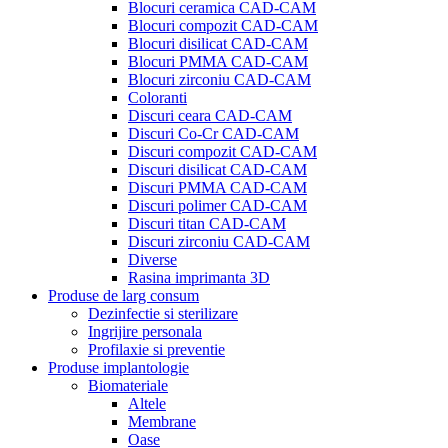
Blocuri ceramica CAD-CAM
Blocuri compozit CAD-CAM
Blocuri disilicat CAD-CAM
Blocuri PMMA CAD-CAM
Blocuri zirconiu CAD-CAM
Coloranti
Discuri ceara CAD-CAM
Discuri Co-Cr CAD-CAM
Discuri compozit CAD-CAM
Discuri disilicat CAD-CAM
Discuri PMMA CAD-CAM
Discuri polimer CAD-CAM
Discuri titan CAD-CAM
Discuri zirconiu CAD-CAM
Diverse
Rasina imprimanta 3D
Produse de larg consum
Dezinfectie si sterilizare
Ingrijire personala
Profilaxie si preventie
Produse implantologie
Biomateriale
Altele
Membrane
Oase