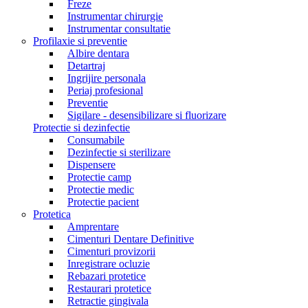
Freze
Instrumentar chirurgie
Instrumentar consultatie
Profilaxie si preventie
Albire dentara
Detartraj
Ingrijire personala
Periaj profesional
Preventie
Sigilare - desensibilizare si fluorizare
Protectie si dezinfectie
Consumabile
Dezinfectie si sterilizare
Dispensere
Protectie camp
Protectie medic
Protectie pacient
Protetica
Amprentare
Cimenturi Dentare Definitive
Cimenturi provizorii
Inregistrare ocluzie
Rebazari protetice
Restaurari protetice
Retractie gingivala