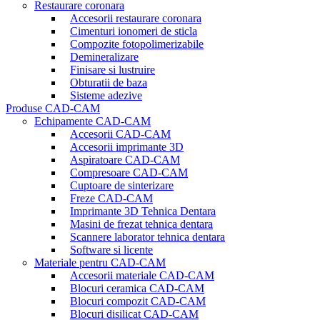
Restaurare coronara
Accesorii restaurare coronara
Cimenturi ionomeri de sticla
Compozite fotopolimerizabile
Demineralizare
Finisare si lustruire
Obturatii de baza
Sisteme adezive
Produse CAD-CAM
Echipamente CAD-CAM
Accesorii CAD-CAM
Accesorii imprimante 3D
Aspiratoare CAD-CAM
Compresoare CAD-CAM
Cuptoare de sinterizare
Freze CAD-CAM
Imprimante 3D Tehnica Dentara
Masini de frezat tehnica dentara
Scannere laborator tehnica dentara
Software si licente
Materiale pentru CAD-CAM
Accesorii materiale CAD-CAM
Blocuri ceramica CAD-CAM
Blocuri compozit CAD-CAM
Blocuri disilicat CAD-CAM