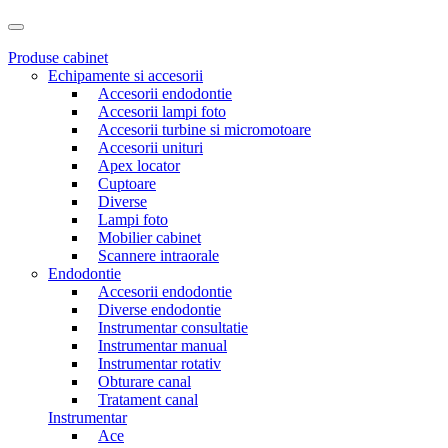
Produse cabinet
Echipamente si accesorii
Accesorii endodontie
Accesorii lampi foto
Accesorii turbine si micromotoare
Accesorii unituri
Apex locator
Cuptoare
Diverse
Lampi foto
Mobilier cabinet
Scannere intraorale
Endodontie
Accesorii endodontie
Diverse endodontie
Instrumentar consultatie
Instrumentar manual
Instrumentar rotativ
Obturare canal
Tratament canal
Instrumentar
Ace