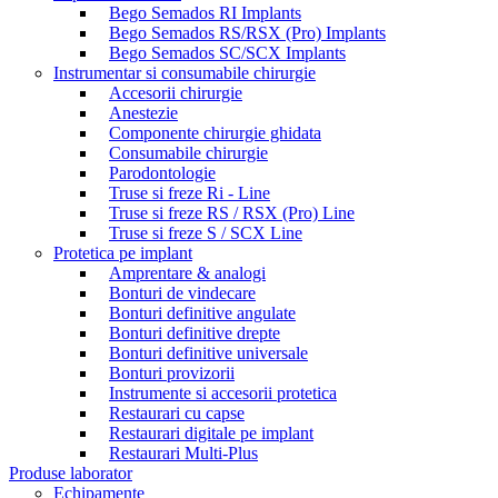
Bego Semados RI Implants
Bego Semados RS/RSX (Pro) Implants
Bego Semados SC/SCX Implants
Instrumentar si consumabile chirurgie
Accesorii chirurgie
Anestezie
Componente chirurgie ghidata
Consumabile chirurgie
Parodontologie
Truse si freze Ri - Line
Truse si freze RS / RSX (Pro) Line
Truse si freze S / SCX Line
Protetica pe implant
Amprentare & analogi
Bonturi de vindecare
Bonturi definitive angulate
Bonturi definitive drepte
Bonturi definitive universale
Bonturi provizorii
Instrumente si accesorii protetica
Restaurari cu capse
Restaurari digitale pe implant
Restaurari Multi-Plus
Produse laborator
Echipamente