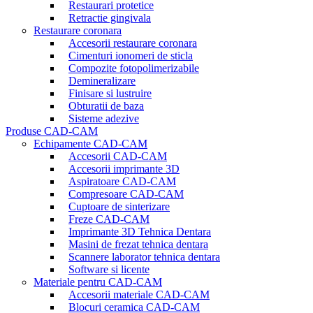
Restaurari protetice
Retractie gingivala
Restaurare coronara
Accesorii restaurare coronara
Cimenturi ionomeri de sticla
Compozite fotopolimerizabile
Demineralizare
Finisare si lustruire
Obturatii de baza
Sisteme adezive
Produse CAD-CAM
Echipamente CAD-CAM
Accesorii CAD-CAM
Accesorii imprimante 3D
Aspiratoare CAD-CAM
Compresoare CAD-CAM
Cuptoare de sinterizare
Freze CAD-CAM
Imprimante 3D Tehnica Dentara
Masini de frezat tehnica dentara
Scannere laborator tehnica dentara
Software si licente
Materiale pentru CAD-CAM
Accesorii materiale CAD-CAM
Blocuri ceramica CAD-CAM