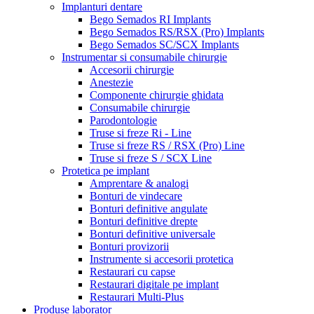
Implanturi dentare
Bego Semados RI Implants
Bego Semados RS/RSX (Pro) Implants
Bego Semados SC/SCX Implants
Instrumentar si consumabile chirurgie
Accesorii chirurgie
Anestezie
Componente chirurgie ghidata
Consumabile chirurgie
Parodontologie
Truse si freze Ri - Line
Truse si freze RS / RSX (Pro) Line
Truse si freze S / SCX Line
Protetica pe implant
Amprentare & analogi
Bonturi de vindecare
Bonturi definitive angulate
Bonturi definitive drepte
Bonturi definitive universale
Bonturi provizorii
Instrumente si accesorii protetica
Restaurari cu capse
Restaurari digitale pe implant
Restaurari Multi-Plus
Produse laborator