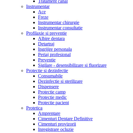
Tratament canal
Instrumentar
Ace
Freze
Instrumentar chirurgie
Instrumentar consultatie
Profilaxie si preventie
Albire dentara
Detartraj
Ingrijire personala
Periaj profesional
Preventie
Sigilare - desensibilizare si fluorizare
Protectie si dezinfectie
Consumabile
Dezinfectie si sterilizare
Dispensere
Protectie camp
Protectie medic
Protectie pacient
Protetica
Amprentare
Cimenturi Dentare Definitive
Cimenturi provizorii
Inregistrare ocluzie