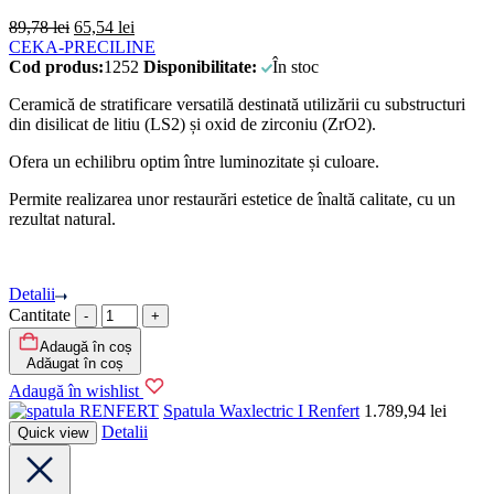
89,78
lei
65,54
lei
CEKA-PRECILINE
Cod produs:
1252
Disponibilitate:
În stoc
Ceramică de stratificare versatilă destinată utilizării cu substructuri
din disilicat de litiu (LS2) și oxid de zirconiu (ZrO2).
Ofera un echilibru optim între luminozitate și culoare.
Permite realizarea unor restaurări estetice de înaltă calitate, cu un
rezultat natural.
Detalii
Cantitate
Adaugă în coș
Adăugat în coș
Adaugă în wishlist
RENFERT
Spatula Waxlectric I Renfert
1.789,94
lei
Detalii
Quick view