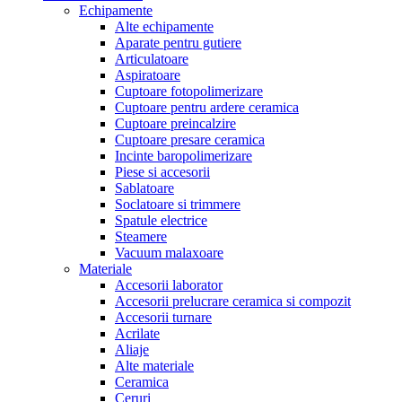
Echipamente
Alte echipamente
Aparate pentru gutiere
Articulatoare
Aspiratoare
Cuptoare fotopolimerizare
Cuptoare pentru ardere ceramica
Cuptoare preincalzire
Cuptoare presare ceramica
Incinte baropolimerizare
Piese si accesorii
Sablatoare
Soclatoare si trimmere
Spatule electrice
Steamere
Vacuum malaxoare
Materiale
Accesorii laborator
Accesorii prelucrare ceramica si compozit
Accesorii turnare
Acrilate
Aliaje
Alte materiale
Ceramica
Ceruri