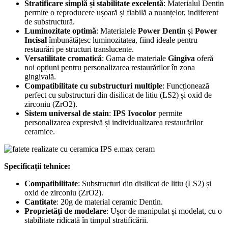
Stratificare simplă și stabilitate excelentă
: Materialul Dentin
permite o reproducere ușoară și fiabilă a nuanțelor, indiferent
de substructură.
Luminozitate optimă
: Materialele
Power Dentin
și
Power
Incisal
îmbunătățesc luminozitatea, fiind ideale pentru
restaurări pe structuri translucente.
Versatilitate cromatică
: Gama de materiale
Gingiva
oferă
noi opțiuni pentru personalizarea restaurărilor în zona
gingivală.
Compatibilitate cu substructuri multiple
: Funcționează
perfect cu substructuri din disilicat de litiu (LS2) și oxid de
zirconiu (ZrO2).
Sistem universal de stain
:
IPS Ivocolor
permite
personalizarea expresivă și individualizarea restaurărilor
ceramice.
Specificații tehnice:
Compatibilitate
: Substructuri din disilicat de litiu (LS2) și
oxid de zirconiu (ZrO2).
Cantitate
: 20g de material ceramic Dentin.
Proprietăți de modelare
: Ușor de manipulat și modelat, cu o
stabilitate ridicată în timpul stratificării.