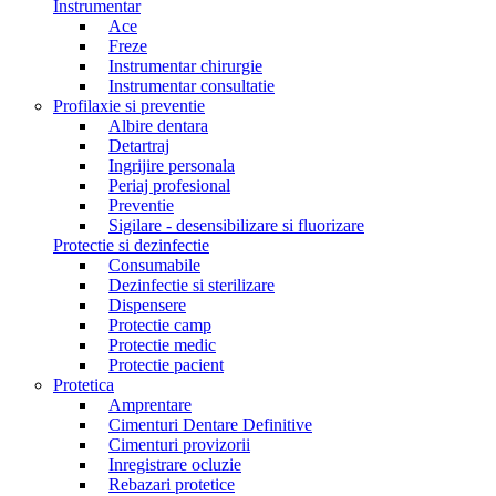
Instrumentar
Ace
Freze
Instrumentar chirurgie
Instrumentar consultatie
Profilaxie si preventie
Albire dentara
Detartraj
Ingrijire personala
Periaj profesional
Preventie
Sigilare - desensibilizare si fluorizare
Protectie si dezinfectie
Consumabile
Dezinfectie si sterilizare
Dispensere
Protectie camp
Protectie medic
Protectie pacient
Protetica
Amprentare
Cimenturi Dentare Definitive
Cimenturi provizorii
Inregistrare ocluzie
Rebazari protetice