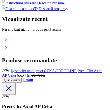
Instructiuni utilizare
Descarcă broșura
Fisa tehnica e.maxTr
Descarcă broșura
Vizualizate recent
Nu ai văzut nici un produs până acum
Produse recomandate
-27%
CEKA-PRECILINE
Preci Clix Axial
AP Ceka
65,54
lei
89,78
lei
Detalii
Quick view
-27%
Preci Clix Axial AP Ceka