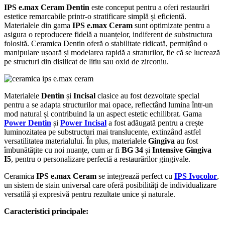
IPS e.max Ceram Dentin
este conceput pentru a oferi restaurări
estetice remarcabile printr-o stratificare simplă și eficientă.
Materialele din gama
IPS e.max Ceram
sunt optimizate pentru a
asigura o reproducere fidelă a nuanțelor, indiferent de substructura
folosită. Ceramica Dentin oferă o stabilitate ridicată, permițând o
manipulare ușoară și modelarea rapidă a straturilor, fie că se lucrează
pe structuri din disilicat de litiu sau oxid de zirconiu.
Materialele
Dentin
și
Incisal
clasice au fost dezvoltate special
pentru a se adapta structurilor mai opace, reflectând lumina într-un
mod natural și contribuind la un aspect estetic echilibrat. Gama
Power Dentin
și
Power Incisal
a fost adăugată pentru a crește
luminozitatea pe substructuri mai translucente, extinzând astfel
versatilitatea materialului. În plus, materialele
Gingiva
au fost
îmbunătățite cu noi nuanțe, cum ar fi
BG 34
și
Intensive Gingiva
I5
, pentru o personalizare perfectă a restaurărilor gingivale.
Ceramica
IPS e.max Ceram
se integrează perfect cu
IPS Ivocolor
,
un sistem de stain universal care oferă posibilități de individualizare
versatilă și expresivă pentru rezultate unice și naturale.
Caracteristici principale: