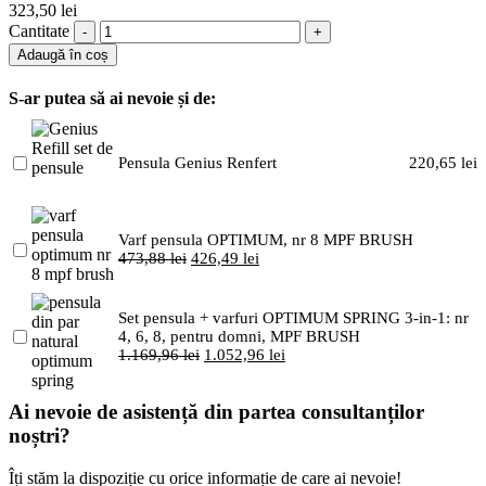
323,50
lei
Cantitate
Adaugă în coș
S-ar putea să ai nevoie și de:
Pensula Genius Renfert
220,65
lei
Varf pensula OPTIMUM, nr 8 MPF BRUSH
473,88
lei
426,49
lei
Set pensula + varfuri OPTIMUM SPRING 3-in-1: nr
4, 6, 8, pentru domni, MPF BRUSH
1.169,96
lei
1.052,96
lei
Ai nevoie de asistență din partea consultanților
noștri?
Îți stăm la dispoziție cu orice informație de care ai nevoie!