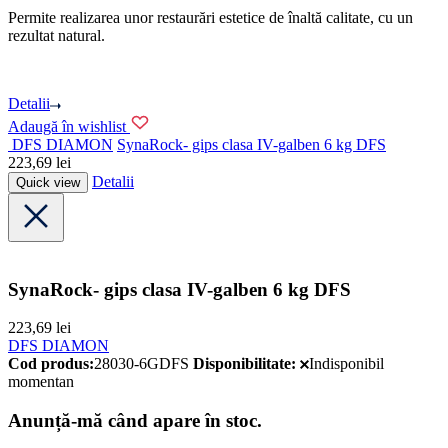
Permite realizarea unor restaurări estetice de înaltă calitate, cu un
rezultat natural.
Detalii
Adaugă în wishlist
DFS DIAMON
SynaRock- gips clasa IV-galben 6 kg DFS
223,69
lei
Detalii
Quick view
SynaRock- gips clasa IV-galben 6 kg DFS
223,69
lei
DFS DIAMON
Cod produs:
28030-6GDFS
Disponibilitate:
Indisponibil
momentan
Anunță-mă când apare în stoc.