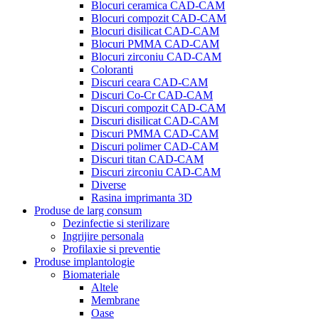
Blocuri ceramica CAD-CAM
Blocuri compozit CAD-CAM
Blocuri disilicat CAD-CAM
Blocuri PMMA CAD-CAM
Blocuri zirconiu CAD-CAM
Coloranti
Discuri ceara CAD-CAM
Discuri Co-Cr CAD-CAM
Discuri compozit CAD-CAM
Discuri disilicat CAD-CAM
Discuri PMMA CAD-CAM
Discuri polimer CAD-CAM
Discuri titan CAD-CAM
Discuri zirconiu CAD-CAM
Diverse
Rasina imprimanta 3D
Produse de larg consum
Dezinfectie si sterilizare
Ingrijire personala
Profilaxie si preventie
Produse implantologie
Biomateriale
Altele
Membrane
Oase