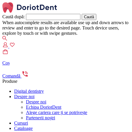
Caută după:
When autocomplete results are available use up and down arrows to
review and enter to go to the desired page. Touch device users,
explore by touch or with swipe gestures.
Coș
Comandă
Produse
Digital dentistry
Despre noi
Despre noi
Echipa DoriotDent
Alege cariera care ți se potrivește
Partenerii noștri
Cursuri
Cataloage