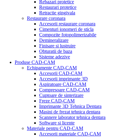
Rebazari protetice
Restaurari protetice
Retractie gingivala
Restaurare coronara
Accesorii restaurare coronara
Cimenturi ionomeri de sticla
Compozite fotopolimerizabile
Demineralizare
Finisare si lustruire
Obturatii de baza
Sisteme adezive
Produse CAD-CAM
Echipamente CAD-CAM
Accesorii CAD-CAM
Accesorii imprimante 3D
Aspiratoare CAD-CAM
Compresoare CAD-CAM
Cuptoare de sinterizare
Freze CAD-CAM
Imprimante 3D Tehnica Dentara
Masini de frezat tehnica dentara
Scannere laborator tehnica dentara
Software si licente
Materiale pentru CAD-CAM
Accesorii materiale CAD-CAM