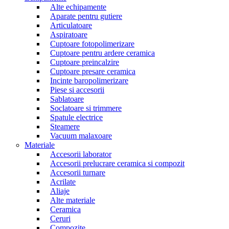
Alte echipamente
Aparate pentru gutiere
Articulatoare
Aspiratoare
Cuptoare fotopolimerizare
Cuptoare pentru ardere ceramica
Cuptoare preincalzire
Cuptoare presare ceramica
Incinte baropolimerizare
Piese si accesorii
Sablatoare
Soclatoare si trimmere
Spatule electrice
Steamere
Vacuum malaxoare
Materiale
Accesorii laborator
Accesorii prelucrare ceramica si compozit
Accesorii turnare
Acrilate
Aliaje
Alte materiale
Ceramica
Ceruri
Compozite