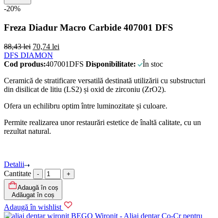
-20%
Freza Diadur Macro Carbide 407001 DFS
88,43
lei
70,74
lei
DFS DIAMON
Cod produs:
407001DFS
Disponibilitate:
În stoc
Ceramică de stratificare versatilă destinată utilizării cu substructuri
din disilicat de litiu (LS2) și oxid de zirconiu (ZrO2).
Ofera un echilibru optim între luminozitate și culoare.
Permite realizarea unor restaurări estetice de înaltă calitate, cu un
rezultat natural.
Detalii
Cantitate
Adaugă în coș
Adăugat în coș
Adaugă în wishlist
BEGO
Wironit - Aliaj dentar Co-Cr pentru