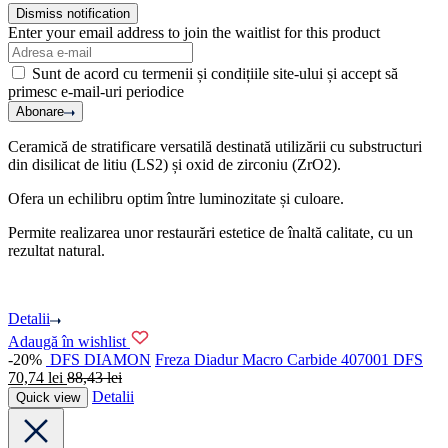
Dismiss notification
Enter your email address to join the waitlist for this product
Sunt de acord cu termenii și condițiile site-ului și accept să
primesc e-mail-uri periodice
Abonare
Ceramică de stratificare versatilă destinată utilizării cu substructuri
din disilicat de litiu (LS2) și oxid de zirconiu (ZrO2).
Ofera un echilibru optim între luminozitate și culoare.
Permite realizarea unor restaurări estetice de înaltă calitate, cu un
rezultat natural.
Detalii
Adaugă în wishlist
-20%
DFS DIAMON
Freza Diadur Macro Carbide 407001 DFS
70,74
lei
88,43
lei
Detalii
Quick view