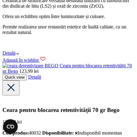
Ceramică de stratificare versatilă destinată utilizării cu substructuri
din disilicat de litiu (LS2) și oxid de zirconiu (ZrO2).
Ofera un echilibru optim între luminozitate și culoare.
Permite realizarea unor restaurări estetice de înaltă calitate, cu un
rezultat natural.
Detalii
Adaugă în wishlist
BEGO
Ceara pentru blocarea retentivității 70
gr Bego
123,99
lei
Detalii
Quick view
Ceara pentru blocarea retentivității 70 gr Bego
123,99
lei
BEGO
Cod produs:
40032
Disponibilitate:
Indisponibil momentan