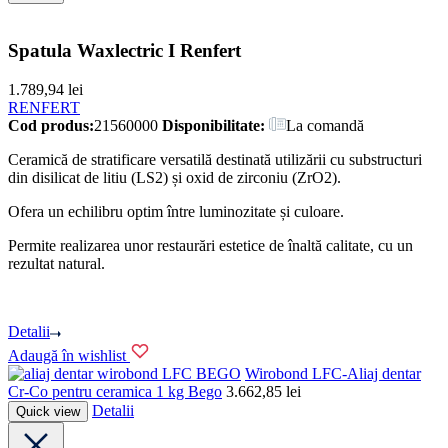
Spatula Waxlectric I Renfert
1.789,94
lei
RENFERT
Cod produs:
21560000
Disponibilitate:
La comandă
Ceramică de stratificare versatilă destinată utilizării cu substructuri
din disilicat de litiu (LS2) și oxid de zirconiu (ZrO2).
Ofera un echilibru optim între luminozitate și culoare.
Permite realizarea unor restaurări estetice de înaltă calitate, cu un
rezultat natural.
Detalii
Adaugă în wishlist
BEGO
Wirobond LFC-Aliaj dentar
Cr-Co pentru ceramica 1 kg Bego
3.662,85
lei
Detalii
Quick view