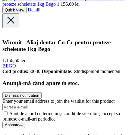
proteze scheletate 1kg Bego
1.156,60
lei
Detalii
Quick view
Wironit - Aliaj dentar Co-Cr pentru proteze
scheletate 1kg Bego
1.156,60
lei
BEGO
Cod produs:
50030
Disponibilitate:
Indisponibil momentan
Anunță-mă când apare în stoc.
Dismiss notification
Enter your email address to join the waitlist for this product
Sunt de acord cu termenii și condițiile site-ului și accept să
primesc e-mail-uri periodice
Abonare