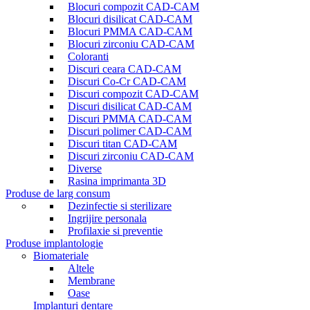
Blocuri compozit CAD-CAM
Blocuri disilicat CAD-CAM
Blocuri PMMA CAD-CAM
Blocuri zirconiu CAD-CAM
Coloranti
Discuri ceara CAD-CAM
Discuri Co-Cr CAD-CAM
Discuri compozit CAD-CAM
Discuri disilicat CAD-CAM
Discuri PMMA CAD-CAM
Discuri polimer CAD-CAM
Discuri titan CAD-CAM
Discuri zirconiu CAD-CAM
Diverse
Rasina imprimanta 3D
Produse de larg consum
Dezinfectie si sterilizare
Ingrijire personala
Profilaxie si preventie
Produse implantologie
Biomateriale
Altele
Membrane
Oase
Implanturi dentare