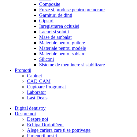
Compozite
Freze si produse pentru prelucrare
Garnituri de dinti
Gipsuri
Inregistrarea ocluziei
Lacuri si solutii
Mase de ambalat
Materiale pentru gutiere
Materiale pentru modele
Materiale pentru sablare
Siliconi
Sisteme de mentinere si stabilizare
Promotii
Cabinet
CAD-CAM
Cuptoare Programat
Laborator
Last Deals
Digital dentistry
Despre noi
Despre noi
Echipa DoriotDent
Alege cariera care ți se potrivește
Partenerii noștri