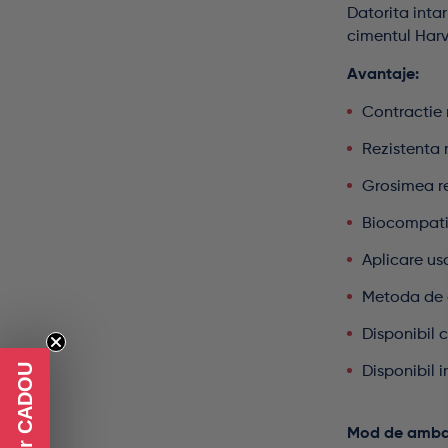
Datorita intar
cimentul Harv
Avantaje:
Contractie 
Rezistenta 
Grosimea re
Biocompatib
Aplicare us
Metoda de a
Disponibil 
Voucher CADOU
Disponibil 
Mod de amba