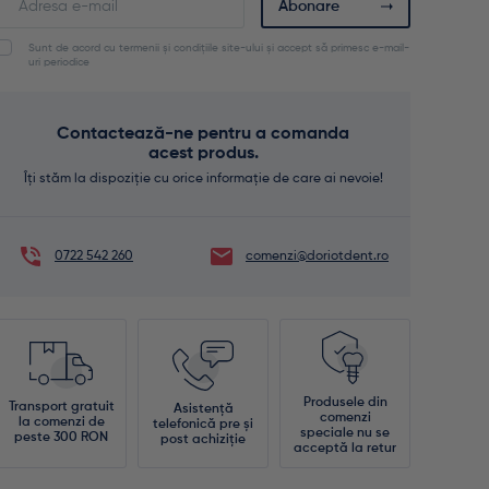
Abonare
your
email
Sunt de acord cu termenii și condițiile site-ului și accept să primesc e-mail-
address
uri periodice
to
join
the
Contactează-ne pentru a comanda
waitlist
acest produs.
for
this
Îți stăm la dispoziție cu orice informație de care ai nevoie!
product
0722 542 260
comenzi@doriotdent.ro
Produsele din
Transport gratuit
Asistență
comenzi
la comenzi de
telefonică pre și
speciale nu se
peste 300 RON
post achiziție
acceptă la retur