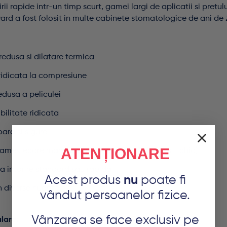
irii rapide intr-un timp scurt, gamei largi de aplicatii si pretulu
ard a fost folosit in multe cabinete stomatologice de ani de z
redusa si dilatare termica
ridicata la compresiune
dusa a peliculei
ilitate ridicata
oara si sigura
ATENȚIONARE
mestecare manuala (sunt necesare pulbere si lichid)
ca intarire standard sau rapida
Acest produs
nu
poate fi
in diverse nuante
vândut persoanelor fizice.
Vânzarea se face exclusiv pe
lare: