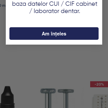
baza datelor CUI / CIF cabinet
0 ml
/ laborator dentar.
Am înțeles
-20%