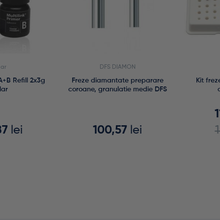
lar
DFS DIAMON
 A+B Refill 2x3g
Freze diamantate preparare
Kit fre
lar
coroane, granulatie medie DFS
87
lei
100,57
lei