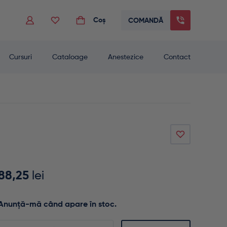
Coș
COMANDĂ
 to go to the desired page. Touch device users, explore by touch or with swip
Cursuri
Cataloage
Anestezice
Contact
88,25
lei
Anunță-mă când apare în stoc.
Enter