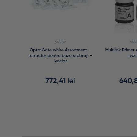
Ivoclar
Ivoc
OptraGate white Assortment –
Multilink Primer
retractor pentru buze si obraji –
Ivoc
Ivoclar
772,41
lei
640,