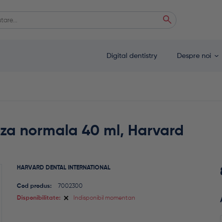
ă
 autocomplete results are available use up and down arrows to review and enter
Digital dentistry
Despre noi
iza normala 40 ml, Harvard
HARVARD DENTAL INTERNATIONAL
Cod produs:
7002300
Disponibilitate:
Indisponibil momentan