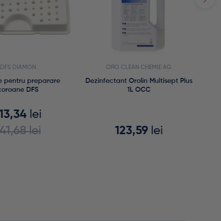
DFS DIAMON
ORO CLEAN CHEMIE AG
ze pentru preparare
Dezinfectant Orolin Multisept Plus
coroane DFS
1L OCC
113,34
lei
141,68
lei
123,59
lei