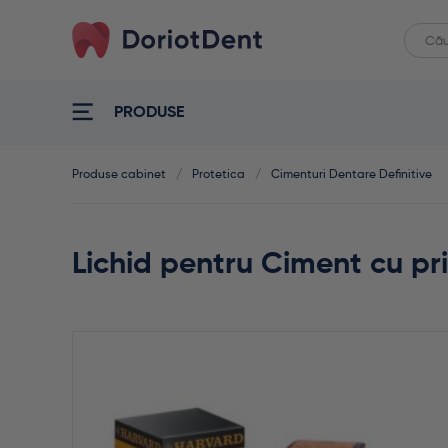
Caut
When
după:
PRODUSE
Produse cabinet
/
Protetica
/
Cimenturi Dentare Definitive
Lichid pentru Ciment cu pr