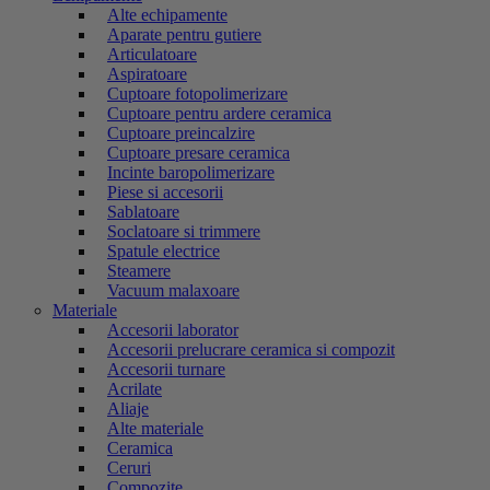
Alte echipamente
Aparate pentru gutiere
Articulatoare
Aspiratoare
Cuptoare fotopolimerizare
Cuptoare pentru ardere ceramica
Cuptoare preincalzire
Cuptoare presare ceramica
Incinte baropolimerizare
Piese si accesorii
Sablatoare
Soclatoare si trimmere
Spatule electrice
Steamere
Vacuum malaxoare
Materiale
Accesorii laborator
Accesorii prelucrare ceramica si compozit
Accesorii turnare
Acrilate
Aliaje
Alte materiale
Ceramica
Ceruri
Compozite