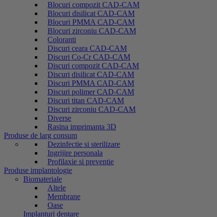
Blocuri compozit CAD-CAM
Blocuri disilicat CAD-CAM
Blocuri PMMA CAD-CAM
Blocuri zirconiu CAD-CAM
Coloranti
Discuri ceara CAD-CAM
Discuri Co-Cr CAD-CAM
Discuri compozit CAD-CAM
Discuri disilicat CAD-CAM
Discuri PMMA CAD-CAM
Discuri polimer CAD-CAM
Discuri titan CAD-CAM
Discuri zirconiu CAD-CAM
Diverse
Rasina imprimanta 3D
Produse de larg consum
Dezinfectie si sterilizare
Ingrijire personala
Profilaxie si preventie
Produse implantologie
Biomateriale
Altele
Membrane
Oase
Implanturi dentare