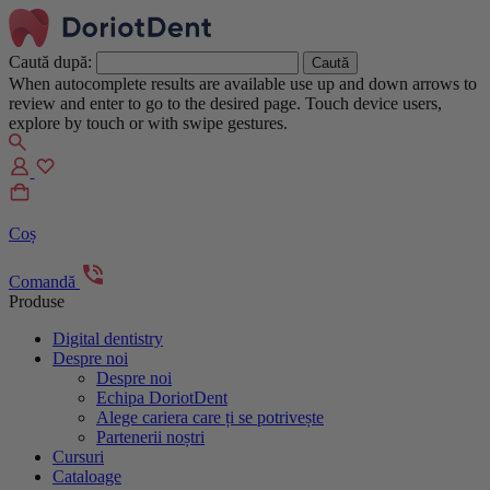
Caută după:
When autocomplete results are available use up and down arrows to
review and enter to go to the desired page. Touch device users,
explore by touch or with swipe gestures.
Coș
Comandă
Produse
Digital dentistry
Despre noi
Despre noi
Echipa DoriotDent
Alege cariera care ți se potrivește
Partenerii noștri
Cursuri
Cataloage