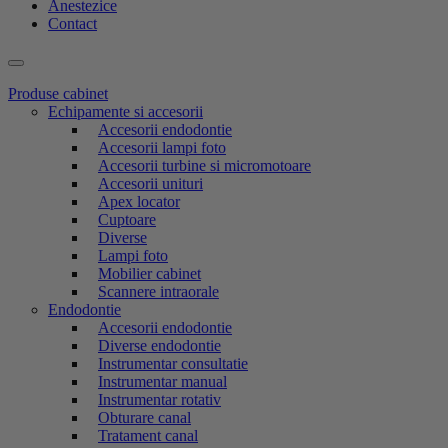
Anestezice
Contact
Produse cabinet
Echipamente si accesorii
Accesorii endodontie
Accesorii lampi foto
Accesorii turbine si micromotoare
Accesorii unituri
Apex locator
Cuptoare
Diverse
Lampi foto
Mobilier cabinet
Scannere intraorale
Endodontie
Accesorii endodontie
Diverse endodontie
Instrumentar consultatie
Instrumentar manual
Instrumentar rotativ
Obturare canal
Tratament canal