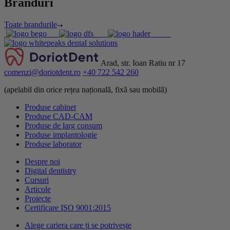
Branduri
Toate brandurile
Arad, str. Ioan Ratiu nr 17
comenzi@doriotdent.ro
+40 722 542 260
(apelabil din orice rețea națională, fixă sau mobilă)
Produse cabinet
Produse CAD-CAM
Produse de larg consum
Produse implantologie
Produse laborator
Despre noi
Digital dentistry
Cursuri
Articole
Proiecte
Certificare ISO 9001:2015
Alege cariera care ți se potrivește