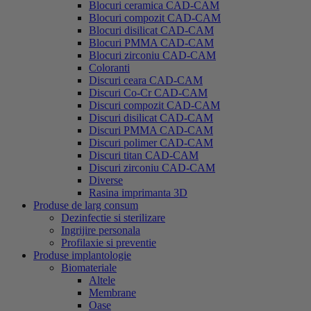
Blocuri ceramica CAD-CAM
Blocuri compozit CAD-CAM
Blocuri disilicat CAD-CAM
Blocuri PMMA CAD-CAM
Blocuri zirconiu CAD-CAM
Coloranti
Discuri ceara CAD-CAM
Discuri Co-Cr CAD-CAM
Discuri compozit CAD-CAM
Discuri disilicat CAD-CAM
Discuri PMMA CAD-CAM
Discuri polimer CAD-CAM
Discuri titan CAD-CAM
Discuri zirconiu CAD-CAM
Diverse
Rasina imprimanta 3D
Produse de larg consum
Dezinfectie si sterilizare
Ingrijire personala
Profilaxie si preventie
Produse implantologie
Biomateriale
Altele
Membrane
Oase