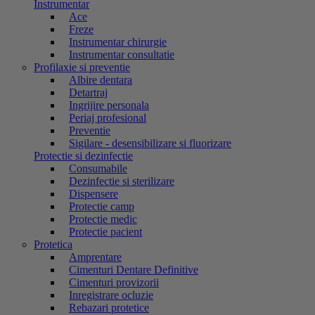
Instrumentar
Ace
Freze
Instrumentar chirurgie
Instrumentar consultatie
Profilaxie si preventie
Albire dentara
Detartraj
Ingrijire personala
Periaj profesional
Preventie
Sigilare - desensibilizare si fluorizare
Protectie si dezinfectie
Consumabile
Dezinfectie si sterilizare
Dispensere
Protectie camp
Protectie medic
Protectie pacient
Protetica
Amprentare
Cimenturi Dentare Definitive
Cimenturi provizorii
Inregistrare ocluzie
Rebazari protetice