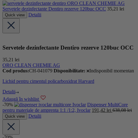
ORO CLEAN CHEMIE AG
Servetele dezinfectante Dentiro rezerve 120buc OCC
35,21
lei
Detalii
Quick view
Servetele dezinfectante Dentiro rezerve 120buc OCC
35,21
lei
ORO CLEAN CHEMIE AG
Cod produs:
CH-041079
Disponibilitate:
Indisponibil momentan
Lichid pentru cimentul policarboxidrat Harvard
Detalii
Adaugă în wishlist
-70%
Ivoclar
Dispenser MultiCore
pentru materiale de amprenta 1:1 /1:2, Ivoclar
191,42
lei
638,08
lei
Detalii
Quick view
-70%