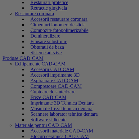
Restaurari protetice
Retractie gingivala
Restaurare coronara
Accesorii restaurare coronara
Cimenturi ionomeri de sticla
Compozite fotopolimerizabile
Demineralizare
Finisare si lustruire
Obturatii de baza
Sisteme adezive
Produse CAD-CAM
Echipamente CAD-CAM
Accesorii CAD-CAM
Accesorii imprimante 3D
Aspiratoare CAD-CAM
Compresoare CAD-CAM
Cuptoare de sinterizare
Freze CAD-CAM
Imprimante 3D Tehnica Dentara
Masini de frezat tehnica dentara
Scannere laborator tehnica dentara
Software si licente
Materiale pentru CAD-CAM
Accesorii materiale CAD-CAM
Blocuri ceramica CAD-CAM