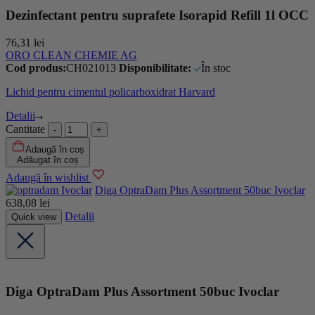
Dezinfectant pentru suprafete Isorapid Refill 1l OCC
76,31
lei
ORO CLEAN CHEMIE AG
Cod produs:
CH021013
Disponibilitate:
În stoc
Lichid pentru cimentul policarboxidrat Harvard
Detalii
Cantitate
Adaugă în coș
Adăugat în coș
Adaugă în wishlist
Ivoclar
Diga OptraDam Plus Assortment 50buc Ivoclar
638,08
lei
Detalii
Quick view
Diga OptraDam Plus Assortment 50buc Ivoclar