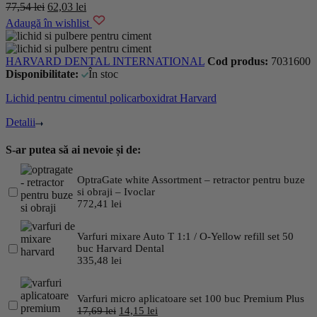
77,54
lei
62,03
lei
Adaugă în wishlist
HARVARD DENTAL INTERNATIONAL
Cod produs:
7031600
Disponibilitate:
În stoc
Lichid pentru cimentul policarboxidrat Harvard
Detalii
S-ar putea să ai nevoie și de:
OptraGate white Assortment – retractor pentru buze
si obraji – Ivoclar
772,41
lei
Varfuri mixare Auto T 1:1 / O-Yellow refill set 50
buc Harvard Dental
335,48
lei
Varfuri micro aplicatoare set 100 buc Premium Plus
17,69
lei
14,15
lei