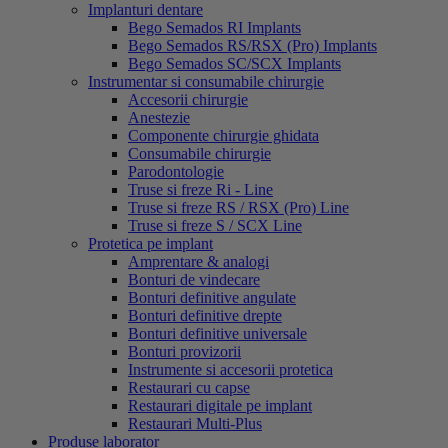
Implanturi dentare
Bego Semados RI Implants
Bego Semados RS/RSX (Pro) Implants
Bego Semados SC/SCX Implants
Instrumentar si consumabile chirurgie
Accesorii chirurgie
Anestezie
Componente chirurgie ghidata
Consumabile chirurgie
Parodontologie
Truse si freze Ri - Line
Truse si freze RS / RSX (Pro) Line
Truse si freze S / SCX Line
Protetica pe implant
Amprentare & analogi
Bonturi de vindecare
Bonturi definitive angulate
Bonturi definitive drepte
Bonturi definitive universale
Bonturi provizorii
Instrumente si accesorii protetica
Restaurari cu capse
Restaurari digitale pe implant
Restaurari Multi-Plus
Produse laborator