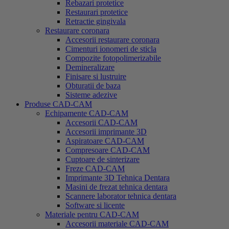
Rebazari protetice
Restaurari protetice
Retractie gingivala
Restaurare coronara
Accesorii restaurare coronara
Cimenturi ionomeri de sticla
Compozite fotopolimerizabile
Demineralizare
Finisare si lustruire
Obturatii de baza
Sisteme adezive
Produse CAD-CAM
Echipamente CAD-CAM
Accesorii CAD-CAM
Accesorii imprimante 3D
Aspiratoare CAD-CAM
Compresoare CAD-CAM
Cuptoare de sinterizare
Freze CAD-CAM
Imprimante 3D Tehnica Dentara
Masini de frezat tehnica dentara
Scannere laborator tehnica dentara
Software si licente
Materiale pentru CAD-CAM
Accesorii materiale CAD-CAM