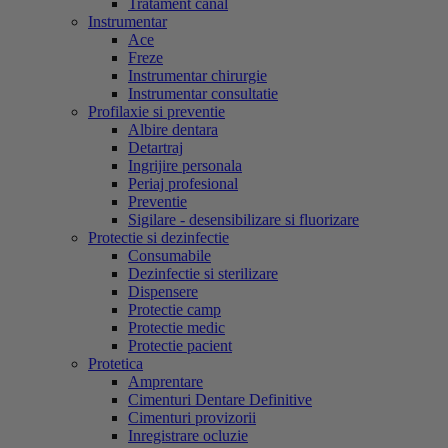
Tratament canal
Instrumentar
Ace
Freze
Instrumentar chirurgie
Instrumentar consultatie
Profilaxie si preventie
Albire dentara
Detartraj
Ingrijire personala
Periaj profesional
Preventie
Sigilare - desensibilizare si fluorizare
Protectie si dezinfectie
Consumabile
Dezinfectie si sterilizare
Dispensere
Protectie camp
Protectie medic
Protectie pacient
Protetica
Amprentare
Cimenturi Dentare Definitive
Cimenturi provizorii
Inregistrare ocluzie