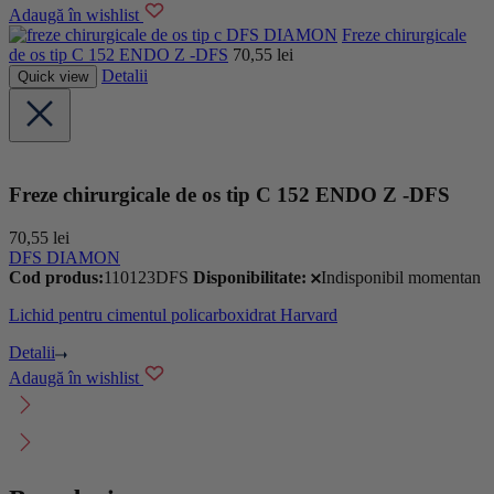
Adaugă în wishlist
DFS DIAMON
Freze chirurgicale
de os tip C 152 ENDO Z -DFS
70,55
lei
Detalii
Quick view
Freze chirurgicale de os tip C 152 ENDO Z -DFS
70,55
lei
DFS DIAMON
Cod produs:
110123DFS
Disponibilitate:
Indisponibil momentan
Lichid pentru cimentul policarboxidrat Harvard
Detalii
Adaugă în wishlist