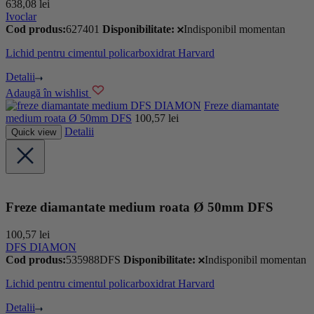
638,08
lei
Ivoclar
Cod produs:
627401
Disponibilitate:
Indisponibil momentan
Lichid pentru cimentul policarboxidrat Harvard
Detalii
Adaugă în wishlist
DFS DIAMON
Freze diamantate
medium roata Ø 50mm DFS
100,57
lei
Detalii
Quick view
Freze diamantate medium roata Ø 50mm DFS
100,57
lei
DFS DIAMON
Cod produs:
535988DFS
Disponibilitate:
Indisponibil momentan
Lichid pentru cimentul policarboxidrat Harvard
Detalii