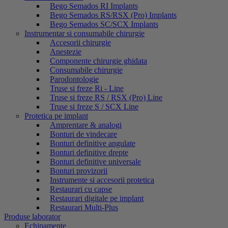
Bego Semados RI Implants
Bego Semados RS/RSX (Pro) Implants
Bego Semados SC/SCX Implants
Instrumentar si consumabile chirurgie
Accesorii chirurgie
Anestezie
Componente chirurgie ghidata
Consumabile chirurgie
Parodontologie
Truse si freze Ri - Line
Truse si freze RS / RSX (Pro) Line
Truse si freze S / SCX Line
Protetica pe implant
Amprentare & analogi
Bonturi de vindecare
Bonturi definitive angulate
Bonturi definitive drepte
Bonturi definitive universale
Bonturi provizorii
Instrumente si accesorii protetica
Restaurari cu capse
Restaurari digitale pe implant
Restaurari Multi-Plus
Produse laborator
Echipamente