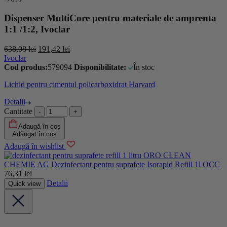
Dispenser MultiCore pentru materiale de amprenta
1:1 /1:2, Ivoclar
638,08
lei
191,42
lei
Ivoclar
Cod produs:
579094
Disponibilitate:
În stoc
Lichid pentru cimentul policarboxidrat Harvard
Detalii
Cantitate
Adaugă în coș
Adăugat în coș
Adaugă în wishlist
ORO CLEAN
CHEMIE AG
Dezinfectant pentru suprafete Isorapid Refill 1l OCC
76,31
lei
Detalii
Quick view