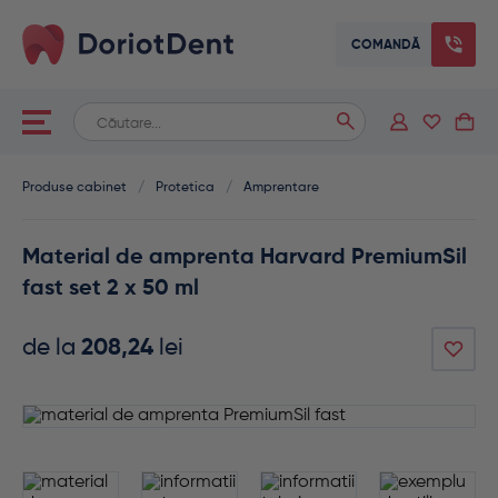
COMANDĂ
Caută
When autocomplete results are available use up and down arrows
după:
Produse cabinet
/
Protetica
/
Amprentare
Material de amprenta Harvard PremiumSil
fast set 2 x 50 ml
de la
208,24
lei