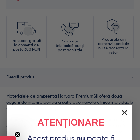
Produsele din
Transport gratuit
Asistență
comenzi speciale
la comenzi de
telefonică pre și
nu se acceptă la
peste 300 RON
post achiziție
retur
Detalii produs
Materialele de amprentă Harvard PremiumSil oferă două
opțiuni de întărire pentru a satisface nevoile clinice individuale
ale medicilor stomatologi.
ATENȚIONARE
Tehnologia snap set reduce semnificativ timpul de întărire,
ceea ce înseamnă mai puțin timp de așteptare pentru atât
pacienți, cât și medici. Se remarcă și prin recuperarea sa
Acest produs
nu
poate fi
elastică excepțională, asigurând o amprentă perfectă și