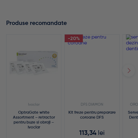
Produse recomandate
-20%
Ivoclar
DFS DIAMON
ORO
OptraGate white
Kit freze pentru preparare
Serve
Assortment – retractor
coroane DFS
Dent
pentru buze si obraji –
Ivoclar
113,34
lei