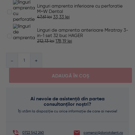
Linguri amprenta inferioare cu perforatie
M+W Dental
47,61
lei
33,33
lei
Linguri de amprenta anterioare Miratray 3-
in-1 set 32 buc HAGER
212,13
lei
178,19
lei
Cantitate
ADAUGĂ ÎN COȘ
Ai nevoie de asistență din partea
consultanților noștri?
Îți stăm la dispoziție cu orice informație de care ai nevoie!
0722 542 260
comenzi@doriotdent.ro