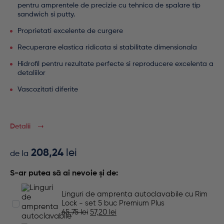
pentru amprentele de precizie cu
tehnica de spalare tip
sandwich si putty
.
Proprietati excelente de curgere
Recuperare elastica ridicata si stabilitate dimensionala
Hidrofil pentru rezultate perfecte si reproducere excelenta a
detaliilor
Vascozitati diferite
Detalii
208,24
lei
de la
S-ar putea să ai nevoie și de:
Linguri de amprenta autoclavabile cu Rim
Lock - set 5 buc Premium Plus
65,75
lei
57,20
lei