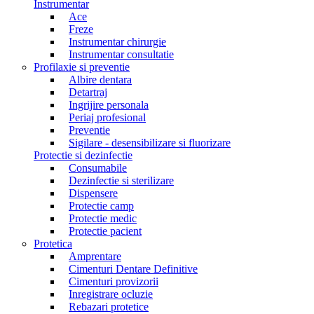
Instrumentar
Ace
Freze
Instrumentar chirurgie
Instrumentar consultatie
Profilaxie si preventie
Albire dentara
Detartraj
Ingrijire personala
Periaj profesional
Preventie
Sigilare - desensibilizare si fluorizare
Protectie si dezinfectie
Consumabile
Dezinfectie si sterilizare
Dispensere
Protectie camp
Protectie medic
Protectie pacient
Protetica
Amprentare
Cimenturi Dentare Definitive
Cimenturi provizorii
Inregistrare ocluzie
Rebazari protetice