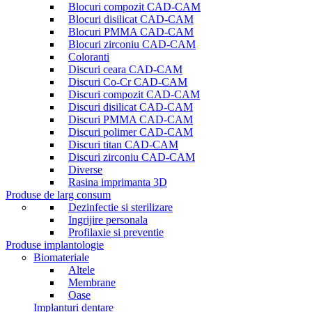
Blocuri compozit CAD-CAM
Blocuri disilicat CAD-CAM
Blocuri PMMA CAD-CAM
Blocuri zirconiu CAD-CAM
Coloranti
Discuri ceara CAD-CAM
Discuri Co-Cr CAD-CAM
Discuri compozit CAD-CAM
Discuri disilicat CAD-CAM
Discuri PMMA CAD-CAM
Discuri polimer CAD-CAM
Discuri titan CAD-CAM
Discuri zirconiu CAD-CAM
Diverse
Rasina imprimanta 3D
Produse de larg consum
Dezinfectie si sterilizare
Ingrijire personala
Profilaxie si preventie
Produse implantologie
Biomateriale
Altele
Membrane
Oase
Implanturi dentare