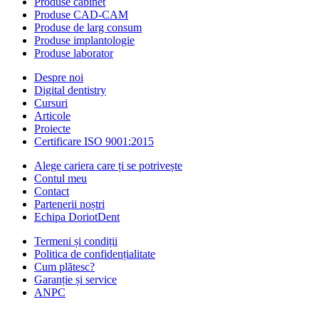
Produse cabinet
Produse CAD-CAM
Produse de larg consum
Produse implantologie
Produse laborator
Despre noi
Digital dentistry
Cursuri
Articole
Proiecte
Certificare ISO 9001:2015
Alege cariera care ți se potrivește
Contul meu
Contact
Partenerii noștri
Echipa DoriotDent
Termeni și condiții
Politica de confidențialitate
Cum plătesc?
Garanție și service
ANPC