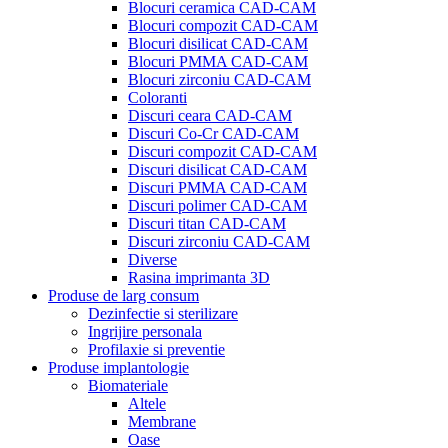
Blocuri ceramica CAD-CAM
Blocuri compozit CAD-CAM
Blocuri disilicat CAD-CAM
Blocuri PMMA CAD-CAM
Blocuri zirconiu CAD-CAM
Coloranti
Discuri ceara CAD-CAM
Discuri Co-Cr CAD-CAM
Discuri compozit CAD-CAM
Discuri disilicat CAD-CAM
Discuri PMMA CAD-CAM
Discuri polimer CAD-CAM
Discuri titan CAD-CAM
Discuri zirconiu CAD-CAM
Diverse
Rasina imprimanta 3D
Produse de larg consum
Dezinfectie si sterilizare
Ingrijire personala
Profilaxie si preventie
Produse implantologie
Biomateriale
Altele
Membrane
Oase