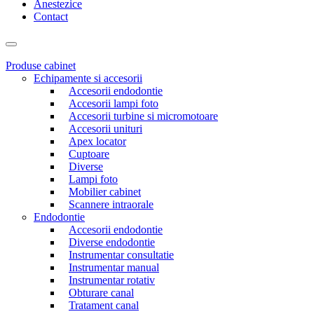
Anestezice
Contact
Produse cabinet
Echipamente si accesorii
Accesorii endodontie
Accesorii lampi foto
Accesorii turbine si micromotoare
Accesorii unituri
Apex locator
Cuptoare
Diverse
Lampi foto
Mobilier cabinet
Scannere intraorale
Endodontie
Accesorii endodontie
Diverse endodontie
Instrumentar consultatie
Instrumentar manual
Instrumentar rotativ
Obturare canal
Tratament canal