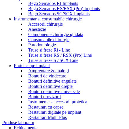
Bego Semados RI Implants
Bego Semados RS/RSX (Pro) Implants
Bego Semados SC/SCX Implants
Instrumentar si consumabile chirurgie
Accesorii chirurgie
Anestezie
Componente chirurgie ghidata
Consumabile chirurgie
Parodontologie
Truse si freze Ri - Line
Truse si freze RS / RSX (Pro) Line
Truse si freze S / SCX Line
Protetica pe implant
Amprentare & analogi
Bonturi de vindecare
Bonturi definitive angulate
Bonturi definitive drepte
Bonturi definitive universale
Bonturi provizorii
Instrumente si accesorii protetica
Restaurari cu capse
Restaurari digitale pe implant
Restaurari Multi-Plus
Produse laborator
Echipamente