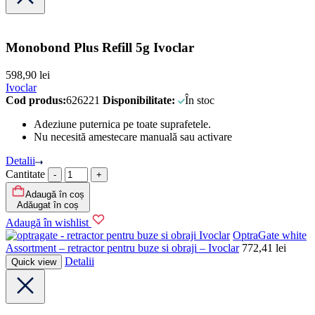
Monobond Plus Refill 5g Ivoclar
598,90
lei
Ivoclar
Cod produs:
626221
Disponibilitate:
În stoc
Adeziune puternica pe toate suprafetele.
Nu necesită amestecare manuală sau activare
Detalii
Cantitate
Adaugă în coș
Adăugat în coș
Adaugă în wishlist
Ivoclar
OptraGate white
Assortment – retractor pentru buze si obraji – Ivoclar
772,41
lei
Detalii
Quick view