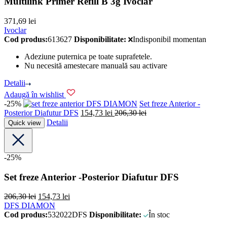
Multilink Primer Refill B 3g Ivoclar
371,69
lei
Ivoclar
Cod produs:
613627
Disponibilitate:
Indisponibil momentan
Adeziune puternica pe toate suprafetele.
Nu necesită amestecare manuală sau activare
Detalii
Adaugă în wishlist
-25%
DFS DIAMON
Set freze Anterior -
Posterior Diafutur DFS
154,73
lei
206,30
lei
Detalii
Quick view
-25%
Set freze Anterior -Posterior Diafutur DFS
206,30
lei
154,73
lei
DFS DIAMON
Cod produs:
532022DFS
Disponibilitate:
În stoc