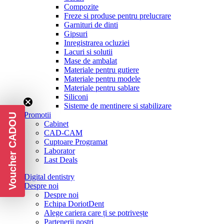
Compozite
Freze si produse pentru prelucrare
Garnituri de dinti
Gipsuri
Inregistrarea ocluziei
Lacuri si solutii
Mase de ambalat
Materiale pentru gutiere
Materiale pentru modele
Materiale pentru sablare
Siliconi
Sisteme de mentinere si stabilizare
Promotii
Voucher CADOU
Cabinet
CAD-CAM
Cuptoare Programat
Laborator
Last Deals
Digital dentistry
Despre noi
Despre noi
Echipa DoriotDent
Alege cariera care ți se potrivește
Partenerii noștri