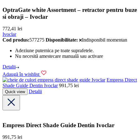
OptraGate white Assortment – retractor pentru buze
si obraji – Ivoclar
772,41
lei
Ivoclar
Cod produs:
577275
Disponibilitate:
Indisponibil momentan
Adeziune puternica pe toate suprafetele.
Nu necesită amestecare manuală sau activare
Detalii
Adaugă în wishlist
Ivoclar
Empress Direct
Shade Guide Dentin Ivoclar
991,75
lei
Detalii
Quick view
Empress Direct Shade Guide Dentin Ivoclar
991,75
lei