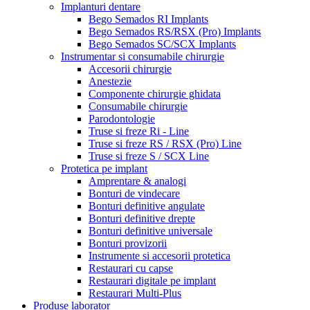
Implanturi dentare
Bego Semados RI Implants
Bego Semados RS/RSX (Pro) Implants
Bego Semados SC/SCX Implants
Instrumentar si consumabile chirurgie
Accesorii chirurgie
Anestezie
Componente chirurgie ghidata
Consumabile chirurgie
Parodontologie
Truse si freze Ri - Line
Truse si freze RS / RSX (Pro) Line
Truse si freze S / SCX Line
Protetica pe implant
Amprentare & analogi
Bonturi de vindecare
Bonturi definitive angulate
Bonturi definitive drepte
Bonturi definitive universale
Bonturi provizorii
Instrumente si accesorii protetica
Restaurari cu capse
Restaurari digitale pe implant
Restaurari Multi-Plus
Produse laborator