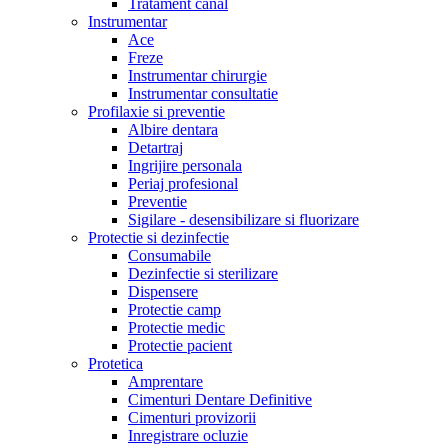
Tratament canal
Instrumentar
Ace
Freze
Instrumentar chirurgie
Instrumentar consultatie
Profilaxie si preventie
Albire dentara
Detartraj
Ingrijire personala
Periaj profesional
Preventie
Sigilare - desensibilizare si fluorizare
Protectie si dezinfectie
Consumabile
Dezinfectie si sterilizare
Dispensere
Protectie camp
Protectie medic
Protectie pacient
Protetica
Amprentare
Cimenturi Dentare Definitive
Cimenturi provizorii
Inregistrare ocluzie