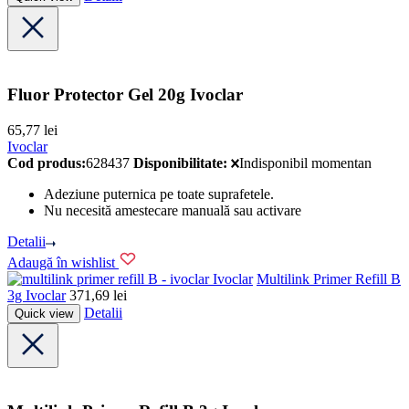
Fluor Protector Gel 20g Ivoclar
65,77
lei
Ivoclar
Cod produs:
628437
Disponibilitate:
Indisponibil momentan
Adeziune puternica pe toate suprafetele.
Nu necesită amestecare manuală sau activare
Detalii
Adaugă în wishlist
Ivoclar
Multilink Primer Refill B
3g Ivoclar
371,69
lei
Detalii
Quick view