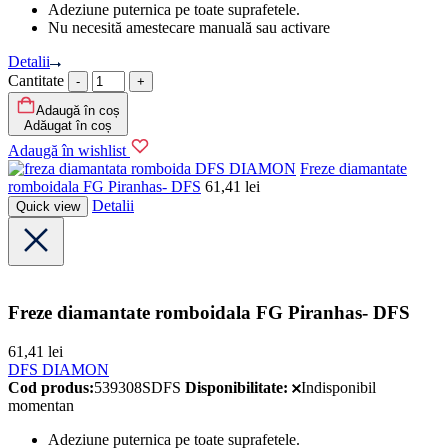
Adeziune puternica pe toate suprafetele.
Nu necesită amestecare manuală sau activare
Detalii
Cantitate
Adaugă în coș
Adăugat în coș
Adaugă în wishlist
DFS DIAMON
Freze diamantate
romboidala FG Piranhas- DFS
61,41
lei
Detalii
Quick view
Freze diamantate romboidala FG Piranhas- DFS
61,41
lei
DFS DIAMON
Cod produs:
539308SDFS
Disponibilitate:
Indisponibil
momentan
Adeziune puternica pe toate suprafetele.