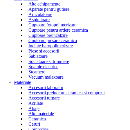
Alte echipamente
Aparate pentru gutiere
Articulatoare
Aspiratoare
Cuptoare fotopolimerizare
Cuptoare pentru ardere ceramica
Cuptoare preincalzire
Cuptoare presare ceramica
Incinte baropolimerizare
Piese si accesorii
Sablatoare
Soclatoare si trimmere
Spatule electrice
Steamere
Vacuum malaxoare
Materiale
Accesorii laborator
Accesorii prelucrare ceramica si compozit
Accesorii turnare
Acrilate
Aliaje
Alte materiale
Ceramica
Ceruri
Compozite