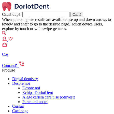
Caută după:
When autocomplete results are available use up and down arrows to
review and enter to go to the desired page. Touch device users,
explore by touch or with swipe gestures.
Coș
Comandă
Produse
Digital dentistry
Despre noi
Despre noi
Echipa DoriotDent
Alege cariera care ți se potrivește
Partenerii noștri
Cursuri
Cataloage