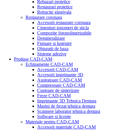
Rebazari protetice
Restaurari protetice
Retractie gingivala
Restaurare coronara
Accesorii restaurare coronara
Cimenturi ionomeri de sticla
Compozite fotopolimerizabile
Demineralizare
Finisare si lustruire
Obturatii de baza
Sisteme adezive
Produse CAD-CAM
Echipamente CAD-CAM
Accesorii CAD-CAM
Accesorii imprimante 3D
Aspiratoare CAD-CAM
Compresoare CAD-CAM
Cuptoare de sinterizare
Freze CAD-CAM
Imprimante 3D Tehnica Dentara
Masini de frezat tehnica dentara
Scannere laborator tehnica dentara
Software si licente
Materiale pentru CAD-CAM
Accesorii materiale CAD-CAM