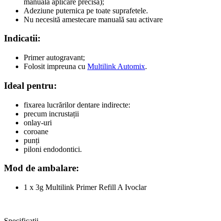
manuala aplicare precisa);
Adeziune puternica pe toate suprafetele.
Nu necesită amestecare manuală sau activare
Indicatii:
Primer autogravant;
Folosit impreuna cu
Multilink Automix
.
Ideal pentru:
fixarea lucrărilor dentare indirecte:
precum incrustații
onlay-uri
coroane
punți
piloni endodontici.
Mod de ambalare:
1 x 3g Multilink Primer Refill A Ivoclar
Specificații