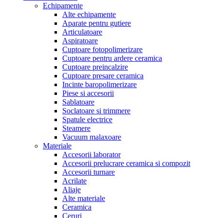
Echipamente
Alte echipamente
Aparate pentru gutiere
Articulatoare
Aspiratoare
Cuptoare fotopolimerizare
Cuptoare pentru ardere ceramica
Cuptoare preincalzire
Cuptoare presare ceramica
Incinte baropolimerizare
Piese si accesorii
Sablatoare
Soclatoare si trimmere
Spatule electrice
Steamere
Vacuum malaxoare
Materiale
Accesorii laborator
Accesorii prelucrare ceramica si compozit
Accesorii turnare
Acrilate
Aliaje
Alte materiale
Ceramica
Ceruri