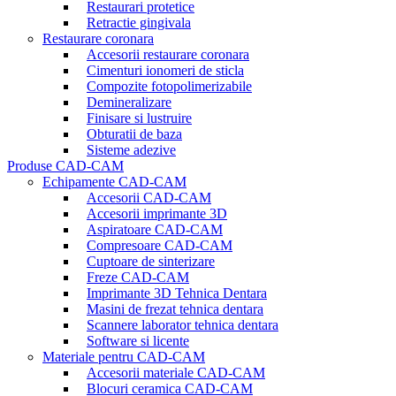
Restaurari protetice
Retractie gingivala
Restaurare coronara
Accesorii restaurare coronara
Cimenturi ionomeri de sticla
Compozite fotopolimerizabile
Demineralizare
Finisare si lustruire
Obturatii de baza
Sisteme adezive
Produse CAD-CAM
Echipamente CAD-CAM
Accesorii CAD-CAM
Accesorii imprimante 3D
Aspiratoare CAD-CAM
Compresoare CAD-CAM
Cuptoare de sinterizare
Freze CAD-CAM
Imprimante 3D Tehnica Dentara
Masini de frezat tehnica dentara
Scannere laborator tehnica dentara
Software si licente
Materiale pentru CAD-CAM
Accesorii materiale CAD-CAM
Blocuri ceramica CAD-CAM