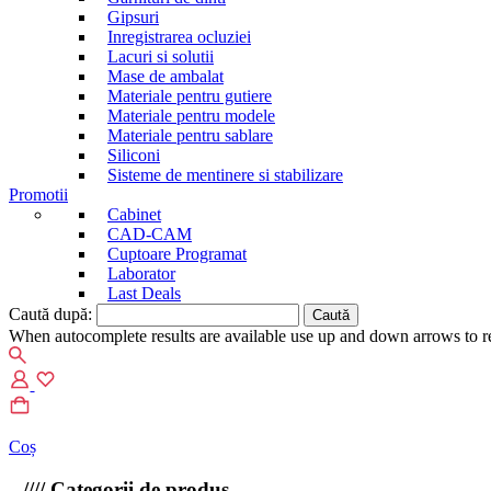
Gipsuri
Inregistrarea ocluziei
Lacuri si solutii
Mase de ambalat
Materiale pentru gutiere
Materiale pentru modele
Materiale pentru sablare
Siliconi
Sisteme de mentinere si stabilizare
Promotii
Cabinet
CAD-CAM
Cuptoare Programat
Laborator
Last Deals
Caută după:
When autocomplete results are available use up and down arrows to re
Coș
////
Categorii de produs