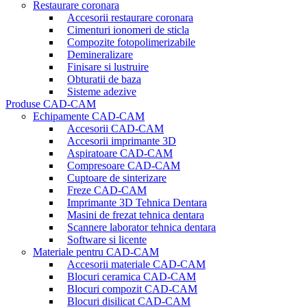
Restaurare coronara
Accesorii restaurare coronara
Cimenturi ionomeri de sticla
Compozite fotopolimerizabile
Demineralizare
Finisare si lustruire
Obturatii de baza
Sisteme adezive
Produse CAD-CAM
Echipamente CAD-CAM
Accesorii CAD-CAM
Accesorii imprimante 3D
Aspiratoare CAD-CAM
Compresoare CAD-CAM
Cuptoare de sinterizare
Freze CAD-CAM
Imprimante 3D Tehnica Dentara
Masini de frezat tehnica dentara
Scannere laborator tehnica dentara
Software si licente
Materiale pentru CAD-CAM
Accesorii materiale CAD-CAM
Blocuri ceramica CAD-CAM
Blocuri compozit CAD-CAM
Blocuri disilicat CAD-CAM