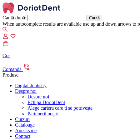
Caută după:
When autocomplete results are available use up and down arrows to re
Coș
Comandă
Produse
Digital dentistry
Despre noi
Despre noi
Echipa DoriotDent
Alege cariera care ți se potrivește
Partenerii noștri
Cursuri
Cataloage
Anestezice
Contact