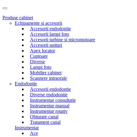
Produse cabinet
Echipamente si accesorii
Accesorii endodontie
Accesorii lampi foto
Accesorii turbine si micromotoare
Accesorii unituri
Apex locator
Cuptoare
Diverse
Lampi foto
Mobilier cabinet
Scannere intraorale
Endodontie
Accesorii endodontie
Diverse endodontie
Instrumentar consultatie
Instrumentar manual
Instrumentar rotativ
Obturare canal
Tratament canal
Instrumentar
Ace