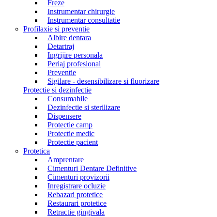
Freze
Instrumentar chirurgie
Instrumentar consultatie
Profilaxie si preventie
Albire dentara
Detartraj
Ingrijire personala
Periaj profesional
Preventie
Sigilare - desensibilizare si fluorizare
Protectie si dezinfectie
Consumabile
Dezinfectie si sterilizare
Dispensere
Protectie camp
Protectie medic
Protectie pacient
Protetica
Amprentare
Cimenturi Dentare Definitive
Cimenturi provizorii
Inregistrare ocluzie
Rebazari protetice
Restaurari protetice
Retractie gingivala