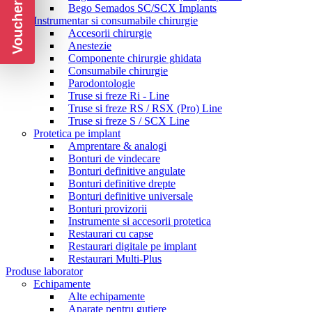
Voucher CADOU
Bego Semados SC/SCX Implants
Instrumentar si consumabile chirurgie
Accesorii chirurgie
Anestezie
Componente chirurgie ghidata
Consumabile chirurgie
Parodontologie
Truse si freze Ri - Line
Truse si freze RS / RSX (Pro) Line
Truse si freze S / SCX Line
Protetica pe implant
Amprentare & analogi
Bonturi de vindecare
Bonturi definitive angulate
Bonturi definitive drepte
Bonturi definitive universale
Bonturi provizorii
Instrumente si accesorii protetica
Restaurari cu capse
Restaurari digitale pe implant
Restaurari Multi-Plus
Produse laborator
Echipamente
Alte echipamente
Aparate pentru gutiere