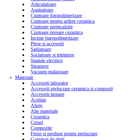
Articulatoare
Aspiratoare
Cuptoare fotopolimerizare
Cuptoare pentru ardere ceramica
Cuptoare preincalzire
Cuptoare presare ceramica
Incinte baropolimerizare
Piese si accesorii
Sablatoare
Soclatoare si trimmere
Spatule electrice
Steamere
Vacuum malaxoare
Materiale
Accesorii laborator
Accesorii prelucrare ceramica si compozit
Accesorii turnare
Acrilate
Aliaje
Alte materiale
Ceramica
Ceruri
Compozite
Freze si produse pentru prelucrare
Garnituri de dinti