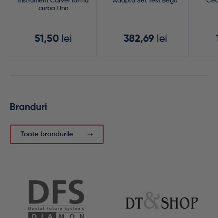
Instrument Carver forma
Adapta Set Test Bego
Cea
curba Fino
51,50
lei
382,69
lei
Branduri
Toate brandurile