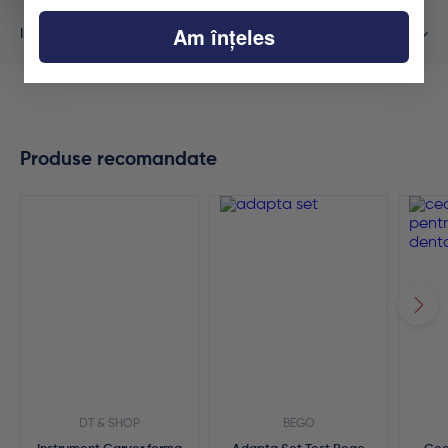
Am înțeles
Instrucțiuni de utilizare
Produse recomandate
DT & SHOP
BEGO