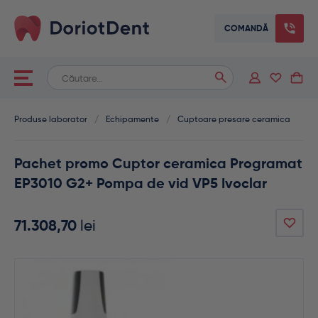
COMANDĂ
Caută
When autocomplete results are available use up and down arrows
după:
Produse laborator
/
Echipamente
/
Cuptoare presare ceramica
Pachet promo Cuptor ceramica Programat
EP3010 G2+ Pompa de vid VP5 Ivoclar
71.308,70
lei