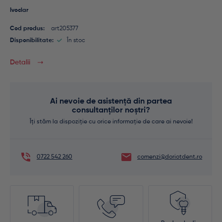
Ivoclar
Cod produs:
art205377
Disponibilitate:
În stoc
Detalii
Ai nevoie de asistență din partea
consultanților noștri?
Îți stăm la dispoziție cu orice informație de care ai nevoie!
0722 542 260
comenzi@doriotdent.ro