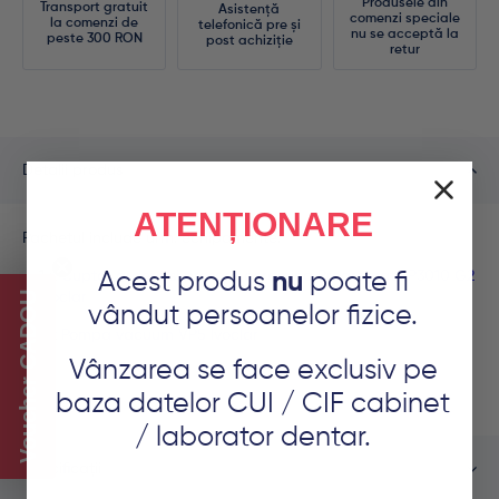
Produsele din
Transport gratuit
Asistență
comenzi speciale
la comenzi de
telefonică pre și
nu se acceptă la
peste 300 RON
post achiziție
retur
Detalii produs
ATENȚIONARE
Pachetul include urm. echipamente:
1 x
Cuptor ardere si presare ceramica Programat EP3010 G2
Acest produs
nu
poate fi
Voucher CADOU
Ivoclar
vândut persoanelor fizice.
1 x
Pompa vacuum VP5 Ivoclar
Vânzarea se face exclusiv pe
baza datelor CUI / CIF cabinet
/ laborator dentar.
Specificații