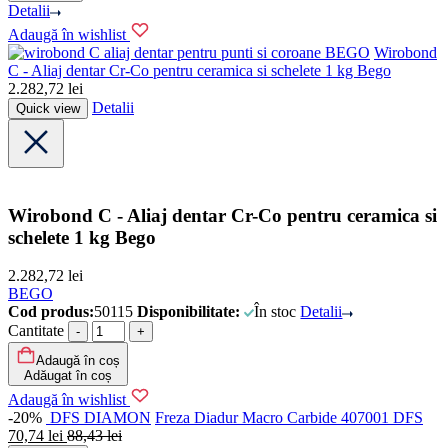
Detalii
Adaugă în wishlist
BEGO
Wirobond
C - Aliaj dentar Cr-Co pentru ceramica si schelete 1 kg Bego
2.282,72
lei
Detalii
Quick view
Wirobond C - Aliaj dentar Cr-Co pentru ceramica si
schelete 1 kg Bego
2.282,72
lei
BEGO
Cod produs:
50115
Disponibilitate:
În stoc
Detalii
Cantitate
Adaugă în coș
Adăugat în coș
Adaugă în wishlist
-20%
DFS DIAMON
Freza Diadur Macro Carbide 407001 DFS
70,74
lei
88,43
lei