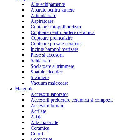
Alte echipamente
Aparate pentru gutiere
Articulatoare
Aspiratoare
Cuptoare fotopolimerizare
Cuptoare pentru ardere ceramica
Cuptoare preincalzire
Cuptoare presare ceramica
Incinte baropolimerizare
Piese si accesorii
Sablatoare
Soclatoare si trimmere
Spatule electrice
Steamere
Vacuum malaxoare
Materiale
Accesorii laborator
Accesorii prelucrare ceramica si compozit
Accesorii turnare
Acrilate
Aliaje
Alte materiale
Ceramica
Ceruri
Compozite