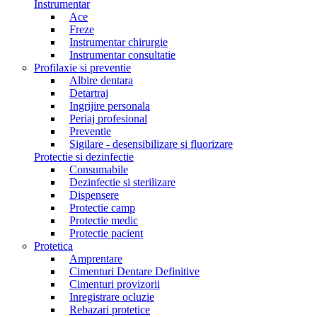
Instrumentar
Ace
Freze
Instrumentar chirurgie
Instrumentar consultatie
Profilaxie si preventie
Albire dentara
Detartraj
Ingrijire personala
Periaj profesional
Preventie
Sigilare - desensibilizare si fluorizare
Protectie si dezinfectie
Consumabile
Dezinfectie si sterilizare
Dispensere
Protectie camp
Protectie medic
Protectie pacient
Protetica
Amprentare
Cimenturi Dentare Definitive
Cimenturi provizorii
Inregistrare ocluzie
Rebazari protetice