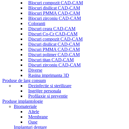
Blocuri compozit CAD-CAM
Blocuri disilicat CAD-CAM
Blocuri PMMA CAD-CAM
Blocuri zirconiu CAD-CAM
Coloranti
Discuri ceara CAD-CAM
Discuri Co-Cr CAD-CAM
Discuri compozit CAD-CAM
Discuri disilicat CAD-CAM
Discuri PMMA CAD-CAM
Discuri polimer CAD-CAM
Discuri titan CAD-CAM
Discuri zirconiu CAD-CAM
Diverse
Rasina imprimanta 3D
Produse de larg consum
Dezinfectie si sterilizare
Ingrijire personala
Profilaxie si preventie
Produse implantologie
Biomateriale
Altele
Membrane
Oase
Implanturi dentare