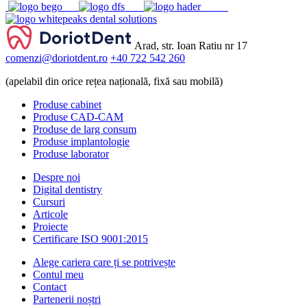
Arad, str. Ioan Ratiu nr 17
comenzi@doriotdent.ro
+40 722 542 260
(apelabil din orice rețea națională, fixă sau mobilă)
Produse cabinet
Produse CAD-CAM
Produse de larg consum
Produse implantologie
Produse laborator
Despre noi
Digital dentistry
Cursuri
Articole
Proiecte
Certificare ISO 9001:2015
Alege cariera care ți se potrivește
Contul meu
Contact
Partenerii noștri