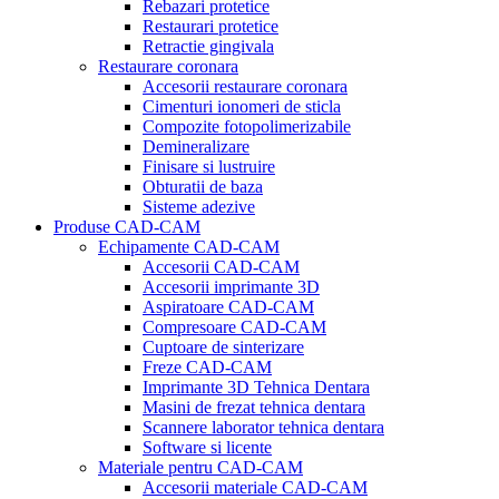
Rebazari protetice
Restaurari protetice
Retractie gingivala
Restaurare coronara
Accesorii restaurare coronara
Cimenturi ionomeri de sticla
Compozite fotopolimerizabile
Demineralizare
Finisare si lustruire
Obturatii de baza
Sisteme adezive
Produse CAD-CAM
Echipamente CAD-CAM
Accesorii CAD-CAM
Accesorii imprimante 3D
Aspiratoare CAD-CAM
Compresoare CAD-CAM
Cuptoare de sinterizare
Freze CAD-CAM
Imprimante 3D Tehnica Dentara
Masini de frezat tehnica dentara
Scannere laborator tehnica dentara
Software si licente
Materiale pentru CAD-CAM
Accesorii materiale CAD-CAM