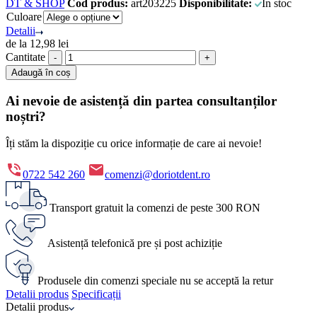
DT & SHOP
Cod produs:
art203225
Disponibilitate:
În stoc
Culoare
Detalii
de la
12,98
lei
Cantitate
Adaugă în coș
Ai nevoie de asistență din partea consultanților
noștri?
Îți stăm la dispoziție cu orice informație de care ai nevoie!
0722 542 260
comenzi@doriotdent.ro
Transport gratuit la comenzi de peste 300 RON
Asistență telefonică pre și post achiziție
Produsele din comenzi speciale nu se acceptă la retur
Detalii produs
Specificații
Detalii produs