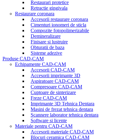
Restaurari protetice
Retractie gingivala
Restaurare coronara
Accesorii restaurare coronara
Cimenturi ionomeri de sticla
Compozite fotopolimerizabile
Demineralizare
Finisare si lustruire
Obturatii de baza
Sisteme adezive
Produse CAD-CAM
Echipamente CAD-CAM
Accesorii CAD-CAM
Accesorii imprimante 3D
Aspiratoare CAD-CAM
Compresoare CAD-CAM
Cuptoare de sinterizare
Freze CAD-CAM
Imprimante 3D Tehnica Dentara
Masini de frezat tehnica dentara
Scannere laborator tehnica dentara
Software si licente
Materiale pentru CAD-CAM
Accesorii materiale CAD-CAM
Blocuri ceramica CAD-CAM