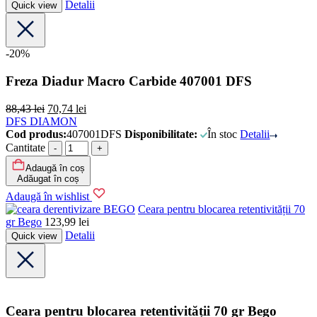
Detalii
Quick view
-20%
Freza Diadur Macro Carbide 407001 DFS
88,43
lei
70,74
lei
DFS DIAMON
Cod produs:
407001DFS
Disponibilitate:
În stoc
Detalii
Cantitate
Adaugă în coș
Adăugat în coș
Adaugă în wishlist
BEGO
Ceara pentru blocarea retentivității 70
gr Bego
123,99
lei
Detalii
Quick view
Ceara pentru blocarea retentivității 70 gr Bego