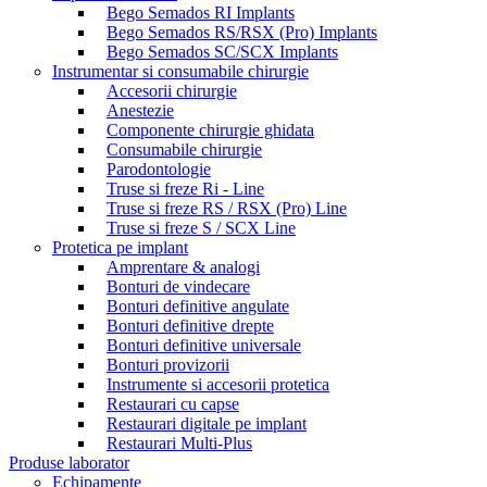
Bego Semados RI Implants
Bego Semados RS/RSX (Pro) Implants
Bego Semados SC/SCX Implants
Instrumentar si consumabile chirurgie
Accesorii chirurgie
Anestezie
Componente chirurgie ghidata
Consumabile chirurgie
Parodontologie
Truse si freze Ri - Line
Truse si freze RS / RSX (Pro) Line
Truse si freze S / SCX Line
Protetica pe implant
Amprentare & analogi
Bonturi de vindecare
Bonturi definitive angulate
Bonturi definitive drepte
Bonturi definitive universale
Bonturi provizorii
Instrumente si accesorii protetica
Restaurari cu capse
Restaurari digitale pe implant
Restaurari Multi-Plus
Produse laborator
Echipamente