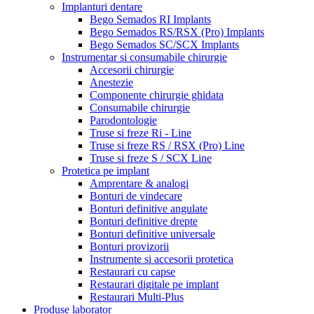
Implanturi dentare
Bego Semados RI Implants
Bego Semados RS/RSX (Pro) Implants
Bego Semados SC/SCX Implants
Instrumentar si consumabile chirurgie
Accesorii chirurgie
Anestezie
Componente chirurgie ghidata
Consumabile chirurgie
Parodontologie
Truse si freze Ri - Line
Truse si freze RS / RSX (Pro) Line
Truse si freze S / SCX Line
Protetica pe implant
Amprentare & analogi
Bonturi de vindecare
Bonturi definitive angulate
Bonturi definitive drepte
Bonturi definitive universale
Bonturi provizorii
Instrumente si accesorii protetica
Restaurari cu capse
Restaurari digitale pe implant
Restaurari Multi-Plus
Produse laborator