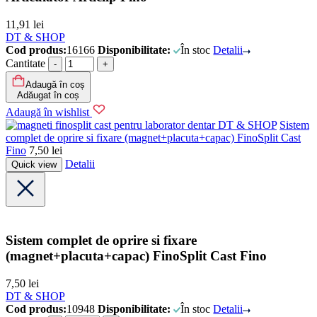
11,91
lei
DT & SHOP
Cod produs:
16166
Disponibilitate:
În stoc
Detalii
Cantitate
Adaugă în coș
Adăugat în coș
Adaugă în wishlist
DT & SHOP
Sistem
complet de oprire si fixare (magnet+placuta+capac) FinoSplit Cast
Fino
7,50
lei
Detalii
Quick view
Sistem complet de oprire si fixare
(magnet+placuta+capac) FinoSplit Cast Fino
7,50
lei
DT & SHOP
Cod produs:
10948
Disponibilitate:
În stoc
Detalii