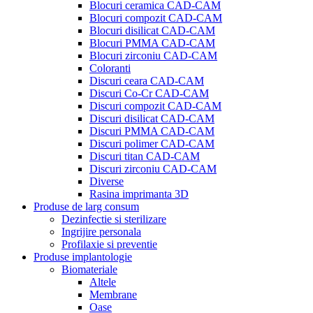
Blocuri ceramica CAD-CAM
Blocuri compozit CAD-CAM
Blocuri disilicat CAD-CAM
Blocuri PMMA CAD-CAM
Blocuri zirconiu CAD-CAM
Coloranti
Discuri ceara CAD-CAM
Discuri Co-Cr CAD-CAM
Discuri compozit CAD-CAM
Discuri disilicat CAD-CAM
Discuri PMMA CAD-CAM
Discuri polimer CAD-CAM
Discuri titan CAD-CAM
Discuri zirconiu CAD-CAM
Diverse
Rasina imprimanta 3D
Produse de larg consum
Dezinfectie si sterilizare
Ingrijire personala
Profilaxie si preventie
Produse implantologie
Biomateriale
Altele
Membrane
Oase