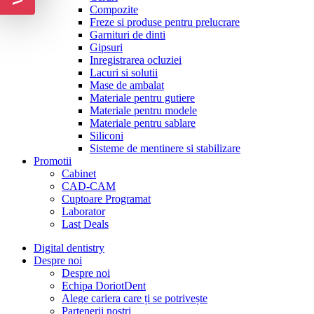
Compozite
Freze si produse pentru prelucrare
Garnituri de dinti
Gipsuri
Inregistrarea ocluziei
Lacuri si solutii
Mase de ambalat
Materiale pentru gutiere
Materiale pentru modele
Materiale pentru sablare
Siliconi
Sisteme de mentinere si stabilizare
Promotii
Cabinet
CAD-CAM
Cuptoare Programat
Laborator
Last Deals
Digital dentistry
Despre noi
Despre noi
Echipa DoriotDent
Alege cariera care ți se potrivește
Partenerii noștri