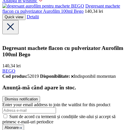
Adaugă în wishlist
BEGO
Degresant machete
flacon cu pulverizator Aurofilm 100ml Bego
140,34
lei
Detalii
Quick view
Degresant machete flacon cu pulverizator Aurofilm
100ml Bego
140,34
lei
BEGO
Cod produs:
52019
Disponibilitate:
Indisponibil momentan
Anunță-mă când apare în stoc.
Dismiss notification
Enter your email address to join the waitlist for this product
Sunt de acord cu termenii și condițiile site-ului și accept să
primesc e-mail-uri periodice
Abonare