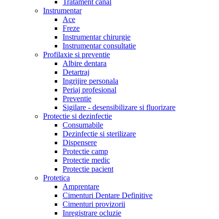
Tratament canal
Instrumentar
Ace
Freze
Instrumentar chirurgie
Instrumentar consultatie
Profilaxie si preventie
Albire dentara
Detartraj
Ingrijire personala
Periaj profesional
Preventie
Sigilare - desensibilizare si fluorizare
Protectie si dezinfectie
Consumabile
Dezinfectie si sterilizare
Dispensere
Protectie camp
Protectie medic
Protectie pacient
Protetica
Amprentare
Cimenturi Dentare Definitive
Cimenturi provizorii
Inregistrare ocluzie