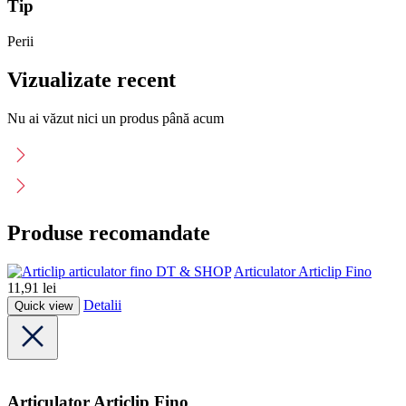
Tip
Perii
Vizualizate recent
Nu ai văzut nici un produs până acum
Produse recomandate
DT & SHOP
Articulator Articlip Fino
11,91
lei
Detalii
Quick view
Articulator Articlip Fino