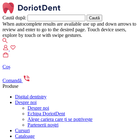
Caută după:
When autocomplete results are available use up and down arrows to
review and enter to go to the desired page. Touch device users,
explore by touch or with swipe gestures.
Coș
Comandă
Produse
Digital dentistry
Despre noi
Despre noi
Echipa DoriotDent
Alege cariera care ți se potrivește
Partenerii noștri
Cursuri
Cataloage