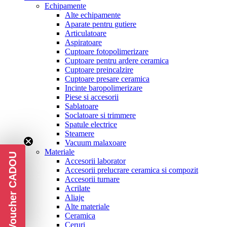
Echipamente
Alte echipamente
Aparate pentru gutiere
Articulatoare
Aspiratoare
Cuptoare fotopolimerizare
Cuptoare pentru ardere ceramica
Cuptoare preincalzire
Cuptoare presare ceramica
Incinte baropolimerizare
Piese si accesorii
Sablatoare
Soclatoare si trimmere
Spatule electrice
Steamere
Vacuum malaxoare
Materiale
Voucher CADOU
Accesorii laborator
Accesorii prelucrare ceramica si compozit
Accesorii turnare
Acrilate
Aliaje
Alte materiale
Ceramica
Ceruri