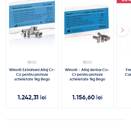
-20%
BEGO
BEGO
Wironit Extrahard Aliaj Cr-
Wironit - Aliaj dentar Co-
Fr
Co pentru proteze
Cr pentru proteze
Car
scheletate 1kg Bego
scheletate 1kg Bego
1.242,31
lei
1.156,60
lei