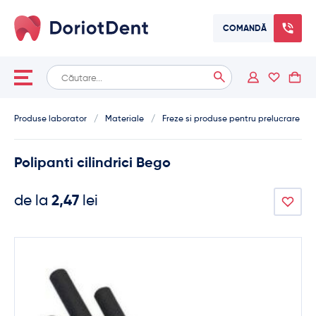
COMANDĂ
Caută
When autocomplete results are available use up and down arrows
după:
Produse laborator
/
Materiale
/
Freze si produse pentru prelucrare
Polipanti cilindrici Bego
de la
2,47
lei