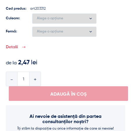
Cod produs:
art203312
Culoare
Formă
Detalii
2,47
lei
de la
Cantitate
ADAUGĂ ÎN COȘ
Ai nevoie de asistență din partea
consultanților noștri?
Îți stăm la dispoziție cu orice informație de care ai nevoie!