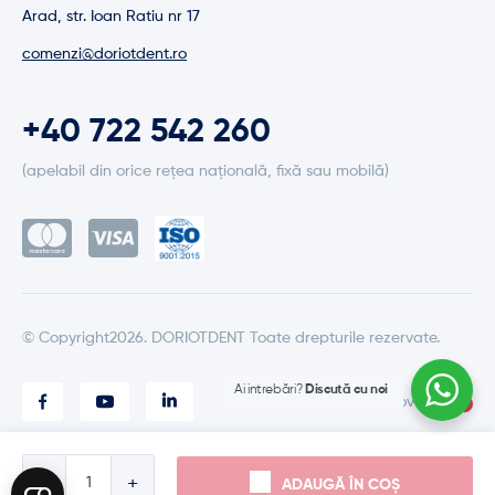
Arad, str. Ioan Ratiu nr 17
comenzi@doriotdent.ro
+40 722 542 260
(apelabil din orice rețea națională, fixă sau mobilă)
© Copyright2026. DORIOTDENT Toate drepturile rezervate.
Ai intrebări?
Discută cu noi
Made with love by
Cantitate
ADAUGĂ ÎN COȘ