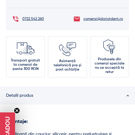
0722 542 260
comenzi@doriotdent.ro
Produsele din
Transport gratuit
Asistență
comenzi speciale
la comenzi de
telefonică pre și
nu se acceptă la
peste 300 RON
post achiziție
retur
Detalii produs
Avantaje:
Polipanti din cauciuc siliconic pentru prelustruirea si