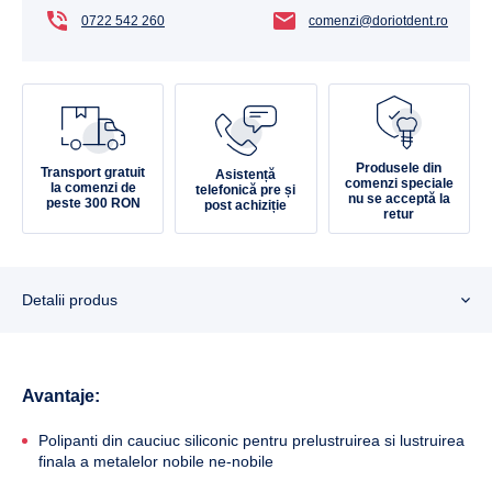
0722 542 260
comenzi@doriotdent.ro
Produsele din
Transport gratuit
Asistență
comenzi speciale
la comenzi de
telefonică pre și
nu se acceptă la
peste 300 RON
post achiziție
retur
Detalii produs
Avantaje:
Polipanti din cauciuc siliconic pentru prelustruirea si lustruirea
finala a metalelor nobile ne-nobile