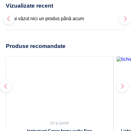
Vizualizate recent
Nu ai văzut nici un produs până acum
Produse recomandate
DT & SHOP
Instrument Carver forma curba Fino
Lichi