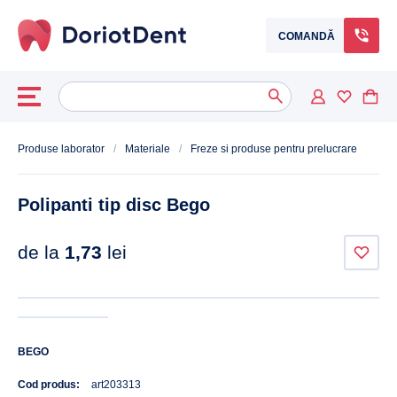
COMANDĂ
Caută
When autocomplete results are available use up and down arrows to
după:
Produse laborator
/
Materiale
/
Freze si produse pentru prelucrare
Polipanti tip disc Bego
de la
1,73
lei
BEGO
Cod produs:
art203313