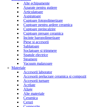
Alte echipamente
Aparate pentru gutiere
Articulatoare
Aspiratoare
Cuptoare fotopolimerizare
Cuptoare pentru ardere ceramica
Cuptoare preincalzire
Cuptoare presare ceramica
Incinte baropolimerizare
Piese si accesorii
Sablatoare
Soclatoare si trimmere
Spatule electrice
Steamere
Vacuum malaxoare
Materiale
Accesorii laborator
Accesorii prelucrare ceramica si compozit
Accesorii turnare
Acrilate
Aliaje
Alte materiale
Ceramica
Ceruri
Compozite