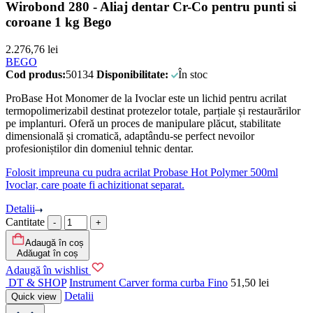
Wirobond 280 - Aliaj dentar Cr-Co pentru punti si
coroane 1 kg Bego
2.276,76
lei
BEGO
Cod produs:
50134
Disponibilitate:
În stoc
ProBase Hot Monomer de la Ivoclar este un lichid pentru acrilat
termopolimerizabil destinat protezelor totale, parțiale și restaurărilor
pe implanturi. Oferă un proces de manipulare plăcut, stabilitate
dimensională și cromatică, adaptându-se perfect nevoilor
profesioniștilor din domeniul tehnic dentar.
Folosit impreuna cu pudra acrilat Probase Hot Polymer 500ml
Ivoclar, care poate fi achizitionat separat.
Detalii
Cantitate
Adaugă în coș
Adăugat în coș
Adaugă în wishlist
DT & SHOP
Instrument Carver forma curba Fino
51,50
lei
Detalii
Quick view