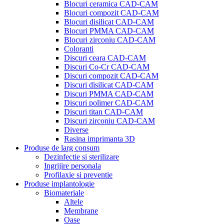
Blocuri ceramica CAD-CAM
Blocuri compozit CAD-CAM
Blocuri disilicat CAD-CAM
Blocuri PMMA CAD-CAM
Blocuri zirconiu CAD-CAM
Coloranti
Discuri ceara CAD-CAM
Discuri Co-Cr CAD-CAM
Discuri compozit CAD-CAM
Discuri disilicat CAD-CAM
Discuri PMMA CAD-CAM
Discuri polimer CAD-CAM
Discuri titan CAD-CAM
Discuri zirconiu CAD-CAM
Diverse
Rasina imprimanta 3D
Produse de larg consum
Dezinfectie si sterilizare
Ingrijire personala
Profilaxie si preventie
Produse implantologie
Biomateriale
Altele
Membrane
Oase