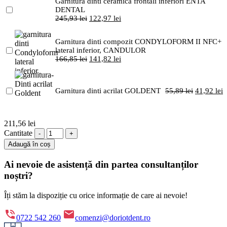
Garnitura dinti ceramica frontali inferiori ENTA
DENTAL
245,93
lei
122,97
lei
Garnitura dinti compozit CONDYLOFORM II NFC+
lateral inferior, CANDULOR
166,85
lei
141,82
lei
Garnitura dinti acrilat GOLDENT
55,89
lei
41,92
lei
211,56
lei
Cantitate
Adaugă în coș
Ai nevoie de asistență din partea consultanților
noștri?
Îți stăm la dispoziție cu orice informație de care ai nevoie!
0722 542 260
comenzi@doriotdent.ro