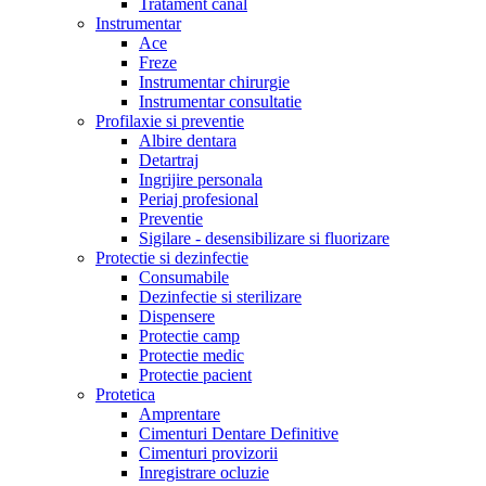
Tratament canal
Instrumentar
Ace
Freze
Instrumentar chirurgie
Instrumentar consultatie
Profilaxie si preventie
Albire dentara
Detartraj
Ingrijire personala
Periaj profesional
Preventie
Sigilare - desensibilizare si fluorizare
Protectie si dezinfectie
Consumabile
Dezinfectie si sterilizare
Dispensere
Protectie camp
Protectie medic
Protectie pacient
Protetica
Amprentare
Cimenturi Dentare Definitive
Cimenturi provizorii
Inregistrare ocluzie