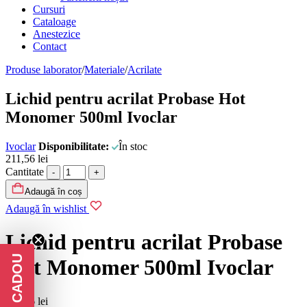
Cursuri
Cataloage
Anestezice
Contact
Produse laborator
/
Materiale
/
Acrilate
Lichid pentru acrilat Probase Hot
Monomer 500ml Ivoclar
Ivoclar
Disponibilitate:
În stoc
211,56
lei
Cantitate
Adaugă în coș
Adaugă în wishlist
Lichid pentru acrilat Probase
Hot Monomer 500ml Ivoclar
211,56
lei