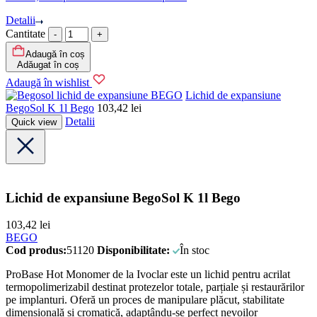
Detalii
Cantitate
Adaugă în coș
Adăugat în coș
Adaugă în wishlist
BEGO
Lichid de expansiune
BegoSol K 1l Bego
103,42
lei
Detalii
Quick view
Lichid de expansiune BegoSol K 1l Bego
103,42
lei
BEGO
Cod produs:
51120
Disponibilitate:
În stoc
ProBase Hot Monomer de la Ivoclar este un lichid pentru acrilat
termopolimerizabil destinat protezelor totale, parțiale și restaurărilor
pe implanturi. Oferă un proces de manipulare plăcut, stabilitate
dimensională și cromatică, adaptându-se perfect nevoilor