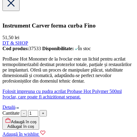
Instrument Carver forma curba Fino
51,50
lei
DT & SHOP
Cod produs:
37533
Disponibilitate:
În stoc
ProBase Hot Monomer de la Ivoclar este un lichid pentru acrilat
termopolimerizabil destinat protezelor totale, parțiale și restaurărilor
pe implanturi. Oferă un proces de manipulare plăcut, stabilitate
dimensională și cromatică, adaptându-se perfect nevoilor
profesioniștilor din domeniul tehnic dentar.
Folosit impreuna cu pudra acrilat Probase Hot Polymer 500ml
Ivoclar, care poate fi achizitionat separat.
Detalii
Cantitate
Adaugă în coș
Adăugat în coș
Adaugă în wishlist