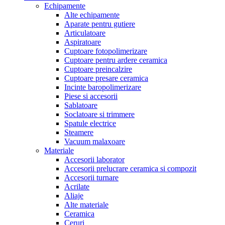
Echipamente
Alte echipamente
Aparate pentru gutiere
Articulatoare
Aspiratoare
Cuptoare fotopolimerizare
Cuptoare pentru ardere ceramica
Cuptoare preincalzire
Cuptoare presare ceramica
Incinte baropolimerizare
Piese si accesorii
Sablatoare
Soclatoare si trimmere
Spatule electrice
Steamere
Vacuum malaxoare
Materiale
Accesorii laborator
Accesorii prelucrare ceramica si compozit
Accesorii turnare
Acrilate
Aliaje
Alte materiale
Ceramica
Ceruri