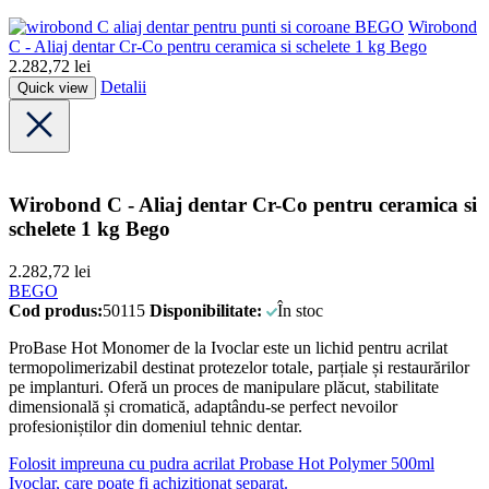
BEGO
Wirobond
C - Aliaj dentar Cr-Co pentru ceramica si schelete 1 kg Bego
2.282,72
lei
Detalii
Quick view
Wirobond C - Aliaj dentar Cr-Co pentru ceramica si
schelete 1 kg Bego
2.282,72
lei
BEGO
Cod produs:
50115
Disponibilitate:
În stoc
ProBase Hot Monomer de la Ivoclar este un lichid pentru acrilat
termopolimerizabil destinat protezelor totale, parțiale și restaurărilor
pe implanturi. Oferă un proces de manipulare plăcut, stabilitate
dimensională și cromatică, adaptându-se perfect nevoilor
profesioniștilor din domeniul tehnic dentar.
Folosit impreuna cu pudra acrilat Probase Hot Polymer 500ml
Ivoclar, care poate fi achizitionat separat.