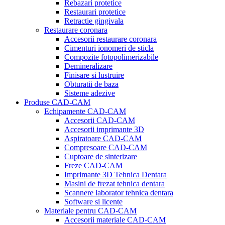
Rebazari protetice
Restaurari protetice
Retractie gingivala
Restaurare coronara
Accesorii restaurare coronara
Cimenturi ionomeri de sticla
Compozite fotopolimerizabile
Demineralizare
Finisare si lustruire
Obturatii de baza
Sisteme adezive
Produse CAD-CAM
Echipamente CAD-CAM
Accesorii CAD-CAM
Accesorii imprimante 3D
Aspiratoare CAD-CAM
Compresoare CAD-CAM
Cuptoare de sinterizare
Freze CAD-CAM
Imprimante 3D Tehnica Dentara
Masini de frezat tehnica dentara
Scannere laborator tehnica dentara
Software si licente
Materiale pentru CAD-CAM
Accesorii materiale CAD-CAM