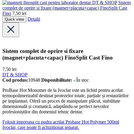
DT & SHOP
Sistem
complet de oprire si fixare (magnet+placuta+capac) FinoSplit Cast
Fino
7,50
lei
Detalii
Quick view
Sistem complet de oprire si fixare
(magnet+placuta+capac) FinoSplit Cast Fino
7,50
lei
DT & SHOP
Cod produs:
10948
Disponibilitate:
În stoc
ProBase Hot Monomer de la Ivoclar este un lichid pentru acrilat
termopolimerizabil destinat protezelor totale, parțiale și restaurărilor
pe implanturi. Oferă un proces de manipulare plăcut, stabilitate
dimensională și cromatică, adaptându-se perfect nevoilor
profesioniștilor din domeniul tehnic dentar.
Folosit impreuna cu pudra acrilat Probase Hot Polymer 500ml
Ivoclar, care poate fi achizitionat separat.