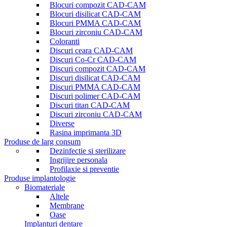
Blocuri compozit CAD-CAM
Blocuri disilicat CAD-CAM
Blocuri PMMA CAD-CAM
Blocuri zirconiu CAD-CAM
Coloranti
Discuri ceara CAD-CAM
Discuri Co-Cr CAD-CAM
Discuri compozit CAD-CAM
Discuri disilicat CAD-CAM
Discuri PMMA CAD-CAM
Discuri polimer CAD-CAM
Discuri titan CAD-CAM
Discuri zirconiu CAD-CAM
Diverse
Rasina imprimanta 3D
Produse de larg consum
Dezinfectie si sterilizare
Ingrijire personala
Profilaxie si preventie
Produse implantologie
Biomateriale
Altele
Membrane
Oase
Implanturi dentare