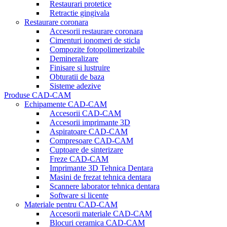
Restaurari protetice
Retractie gingivala
Restaurare coronara
Accesorii restaurare coronara
Cimenturi ionomeri de sticla
Compozite fotopolimerizabile
Demineralizare
Finisare si lustruire
Obturatii de baza
Sisteme adezive
Produse CAD-CAM
Echipamente CAD-CAM
Accesorii CAD-CAM
Accesorii imprimante 3D
Aspiratoare CAD-CAM
Compresoare CAD-CAM
Cuptoare de sinterizare
Freze CAD-CAM
Imprimante 3D Tehnica Dentara
Masini de frezat tehnica dentara
Scannere laborator tehnica dentara
Software si licente
Materiale pentru CAD-CAM
Accesorii materiale CAD-CAM
Blocuri ceramica CAD-CAM