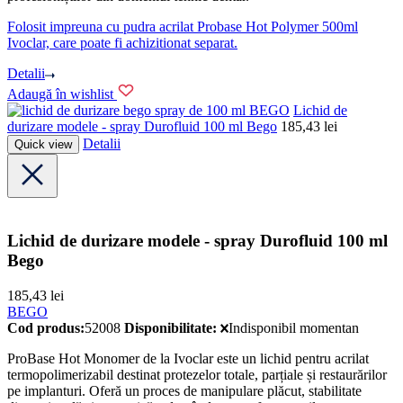
Folosit impreuna cu pudra acrilat Probase Hot Polymer 500ml
Ivoclar, care poate fi achizitionat separat.
Detalii
Adaugă în wishlist
BEGO
Lichid de
durizare modele - spray Durofluid 100 ml Bego
185,43
lei
Detalii
Quick view
Lichid de durizare modele - spray Durofluid 100 ml
Bego
185,43
lei
BEGO
Cod produs:
52008
Disponibilitate:
Indisponibil momentan
ProBase Hot Monomer de la Ivoclar este un lichid pentru acrilat
termopolimerizabil destinat protezelor totale, parțiale și restaurărilor
pe implanturi. Oferă un proces de manipulare plăcut, stabilitate