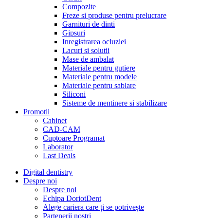
Compozite
Freze si produse pentru prelucrare
Garnituri de dinti
Gipsuri
Inregistrarea ocluziei
Lacuri si solutii
Mase de ambalat
Materiale pentru gutiere
Materiale pentru modele
Materiale pentru sablare
Siliconi
Sisteme de mentinere si stabilizare
Promotii
Cabinet
CAD-CAM
Cuptoare Programat
Laborator
Last Deals
Digital dentistry
Despre noi
Despre noi
Echipa DoriotDent
Alege cariera care ți se potrivește
Partenerii noștri