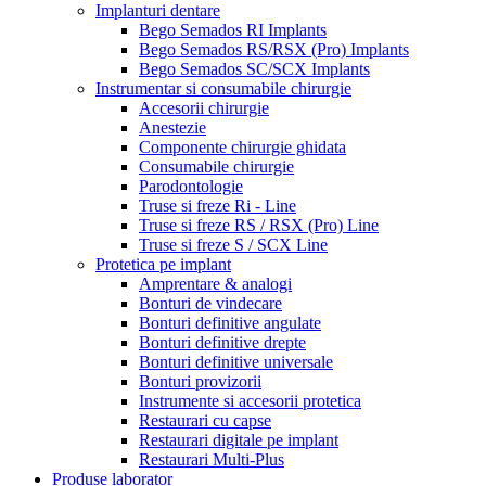
Implanturi dentare
Bego Semados RI Implants
Bego Semados RS/RSX (Pro) Implants
Bego Semados SC/SCX Implants
Instrumentar si consumabile chirurgie
Accesorii chirurgie
Anestezie
Componente chirurgie ghidata
Consumabile chirurgie
Parodontologie
Truse si freze Ri - Line
Truse si freze RS / RSX (Pro) Line
Truse si freze S / SCX Line
Protetica pe implant
Amprentare & analogi
Bonturi de vindecare
Bonturi definitive angulate
Bonturi definitive drepte
Bonturi definitive universale
Bonturi provizorii
Instrumente si accesorii protetica
Restaurari cu capse
Restaurari digitale pe implant
Restaurari Multi-Plus
Produse laborator