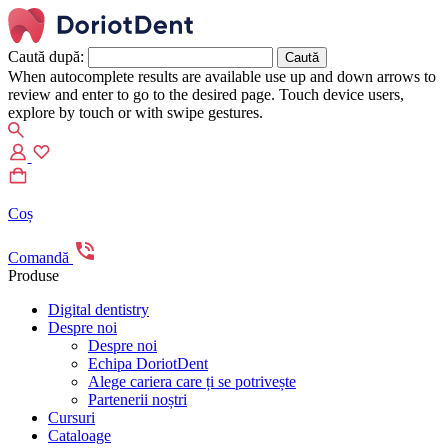
Caută după:
When autocomplete results are available use up and down arrows to
review and enter to go to the desired page. Touch device users,
explore by touch or with swipe gestures.
Coș
Comandă
Produse
Digital dentistry
Despre noi
Despre noi
Echipa DoriotDent
Alege cariera care ți se potrivește
Partenerii noștri
Cursuri
Cataloage