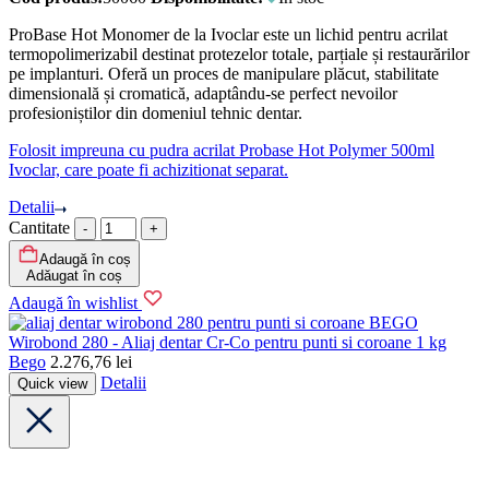
ProBase Hot Monomer de la Ivoclar este un lichid pentru acrilat
termopolimerizabil destinat protezelor totale, parțiale și restaurărilor
pe implanturi. Oferă un proces de manipulare plăcut, stabilitate
dimensională și cromatică, adaptându-se perfect nevoilor
profesioniștilor din domeniul tehnic dentar.
Folosit impreuna cu pudra acrilat Probase Hot Polymer 500ml
Ivoclar, care poate fi achizitionat separat.
Detalii
Cantitate
Adaugă în coș
Adăugat în coș
Adaugă în wishlist
BEGO
Wirobond 280 - Aliaj dentar Cr-Co pentru punti si coroane 1 kg
Bego
2.276,76
lei
Detalii
Quick view