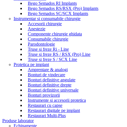
Bego Semados RI Implants
Bego Semados RS/RSX (Pro) Implants
Bego Semados SC/SCX Implants
Instrumentar si consumabile chirurgie
Accesorii chirurgie
Anestezie
Componente chirurgie ghidata
Consumabile chirurgie
Parodontologie
Truse si freze Ri - Line
Truse si freze RS / RSX (Pro) Line
Truse si freze S / SCX Line
Protetica pe implant
Amprentare & analogi
Bonturi de vindecare
Bonturi definitive angulate
Bonturi definitive drepte
Bonturi definitive universale
Bonturi provizorii
Instrumente si accesorii protetica
Restaurari cu capse
Restaurari digitale pe implant
Restaurari Multi-Plus
Produse laborator
Echipamente