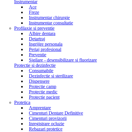
Instrumentar
Ace
Freze
Instrumentar chirurgie
Instrumentar consultatie
Profilaxie si preventie
Albire dentara
Detartraj
Ingrijire personala
Periaj profesional
Preventie
Sigilare - desensibilizare si fluorizare
Protectie si dezinfectie
Consumabile
Dezinfectie si sterilizare
Dispensere
Protectie camp
Protectie medic
Protectie pacient
Protetica
Amprentare
Cimenturi Dentare Definitive
Cimenturi provizorii
Inregistrare ocluzie
Rebazari protetice