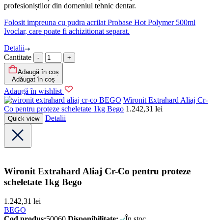
profesioniștilor din domeniul tehnic dentar.
Folosit impreuna cu pudra acrilat Probase Hot Polymer 500ml
Ivoclar, care poate fi achizitionat separat.
Detalii
Cantitate
Adaugă în coș
Adăugat în coș
Adaugă în wishlist
BEGO
Wironit Extrahard Aliaj Cr-
Co pentru proteze scheletate 1kg Bego
1.242,31
lei
Detalii
Quick view
Wironit Extrahard Aliaj Cr-Co pentru proteze
scheletate 1kg Bego
1.242,31
lei
BEGO
Cod produs:
50060
Disponibilitate:
În stoc