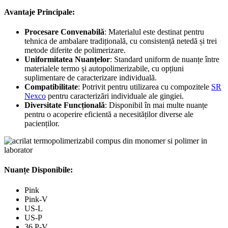
Avantaje Principale:
Procesare Convenabilă
: Materialul este destinat pentru
tehnica de ambalare tradițională, cu consistență netedă și trei
metode diferite de polimerizare.
Uniformitatea Nuanțelor
: Standard uniform de nuanțe între
materialele termo și autopolimerizabile, cu opțiuni
suplimentare de caracterizare individuală.
Compatibilitate
: Potrivit pentru utilizarea cu compozitele
SR
Nexco
pentru caracterizări individuale ale gingiei.
Diversitate Funcțională
: Disponibil în mai multe nuanțe
pentru o acoperire eficientă a necesităților diverse ale
pacienților.
Nuanțe Disponibile:
Pink
Pink-V
US-L
US-P
36 P-V