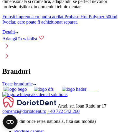
dimensională și cromatică, adaptându-se perfect nevoilor
profesioniștilor din domeniul tehnic dentar.
Folosit impreuna cu pudra acrilat Probase Hot Polymer 500ml
Ivoclar, care poate fi achizitionat separat.
Detalii
Adaugă în wishlist
Branduri
Toate brandurile
Arad, str. Ioan Ratiu nr 17
comenzi@doriotdent.ro
+40 722 542 260
(apelabil din orice rețea națională, fixă sau mobilă)
Produse cabinet