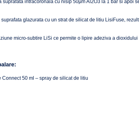
 suprafata intracoronala cu nisip 50μm Al2O3 la 1 bar si apoi se
suprafata glazurata cu un strat de silicat de litiu LisiFuse, rezul
uziune micro-subtire LiSi ce permite o lipire adeziva a dioxidului
alare:
 Connect 50 ml – spray de silicat de litiu