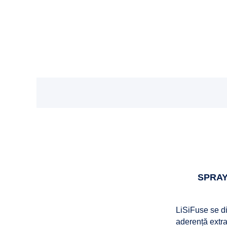
SPRAY
LiSiFuse se di
aderență extrao