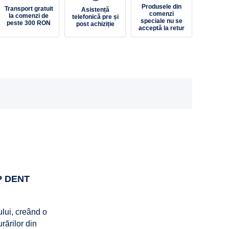
Produsele din
Transport gratuit
Asistență
comenzi
la comenzi de
telefonică pre și
speciale nu se
peste 300 RON
post achiziție
acceptă la retur
P DENT
ului, creând o
rărilor din