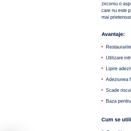
zirconiu o aspe
care nu este pr
mai prietenoas
Avantaje:
Restauraril
Utilizare in
Lipire adezi
Adeziunea fi
Scade riscul 
Baza pentr
Cum se util