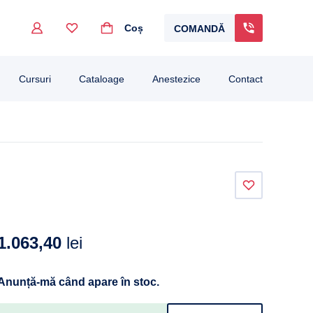
Coș
COMANDĂ
go to the desired page. Touch device users, explore by touch or with swipe gestur
Cursuri
Cataloage
Anestezice
Contact
1.063,40
lei
Anunță-mă când apare în stoc.