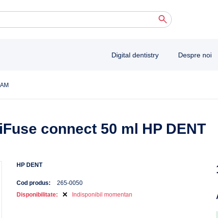
 autocomplete results are available use up and down arrows to review and enter to 
Digital dentistry
Despre noi
CAM
LisiFuse connect 50 ml HP DENT
HP DENT
Cod produs:
265-0050
Disponibilitate:
Indisponibil momentan