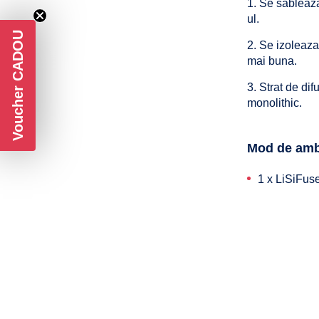
Se sableaza
ul.
Voucher CADOU
Se izoleaza 
mai buna.
Strat de dif
monolithic.
Mod de amb
1 x LiSiFuse