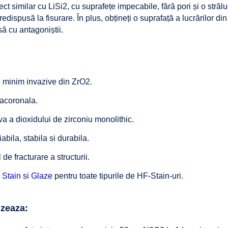
ct similar cu LiSi2, cu suprafețe impecabile, fără pori și o strălu
edispusă la fisurare. În plus, obțineți o suprafață a lucrărilor din
ă cu antagoniștii.
e minim invazive din ZrO2.
tracoronala.
va a dioxidului de zirconiu monolithic.
abila, stabila si durabila.
de fracturare a structurii.
u
Stain si Glaze
pentru toate tipurile de HF-Stain-uri.
izeaza: