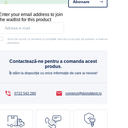
Abonare
Enter your email address to join
the waitlist for this product
Sunt de acord cu termenii și condițiile site-ului și accept să primesc e-mail-uri
periodice
Contactează-ne pentru a comanda acest
produs.
Îți stăm la dispoziție cu orice informație de care ai nevoie!
0722 542 260
comenzi@doriotdent.ro