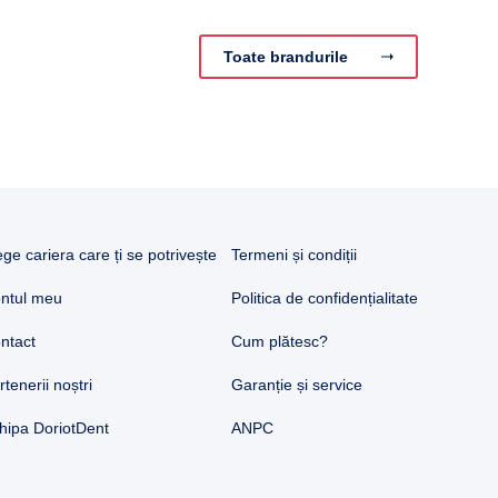
Toate brandurile
ege cariera care ți se potrivește
Termeni și condiții
ntul meu
Politica de confidențialitate
ntact
Cum plătesc?
rtenerii noștri
Garanție și service
hipa DoriotDent
ANPC