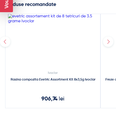
Produse recomandate
Ivoclar
Rasina compozita Evetric Assortment Kit 8x3,5g Ivoclar
Freze 
906,74
lei