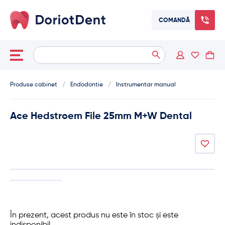
COMANDĂ
Caută
When autocomplete results are available use up and down arrows
după:
Produse cabinet
/
Endodontie
/
Instrumentar manual
Ace Hedstroem File 25mm M+W Dental
În prezent, acest produs nu este în stoc și este