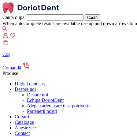
Caută după:
When autocomplete results are available use up and down arrows to re
Coș
Comandă
Produse
Digital dentistry
Despre noi
Despre noi
Echipa DoriotDent
Alege cariera care ți se potrivește
Partenerii noștri
Cursuri
Cataloage
Anestezice
Contact