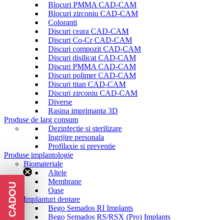
Blocuri PMMA CAD-CAM
Blocuri zirconiu CAD-CAM
Coloranti
Discuri ceara CAD-CAM
Discuri Co-Cr CAD-CAM
Discuri compozit CAD-CAM
Discuri disilicat CAD-CAM
Discuri PMMA CAD-CAM
Discuri polimer CAD-CAM
Discuri titan CAD-CAM
Discuri zirconiu CAD-CAM
Diverse
Rasina imprimanta 3D
Produse de larg consum
Dezinfectie si sterilizare
Ingrijire personala
Profilaxie si preventie
Produse implantologie
Biomateriale
Altele
Membrane
Oase
Implanturi dentare
Bego Semados RI Implants
Bego Semados RS/RSX (Pro) Implants