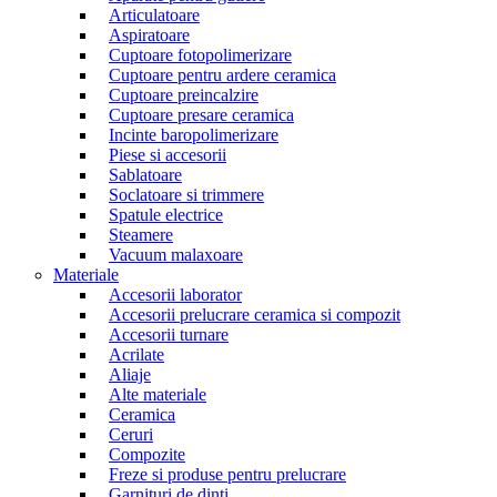
Articulatoare
Aspiratoare
Cuptoare fotopolimerizare
Cuptoare pentru ardere ceramica
Cuptoare preincalzire
Cuptoare presare ceramica
Incinte baropolimerizare
Piese si accesorii
Sablatoare
Soclatoare si trimmere
Spatule electrice
Steamere
Vacuum malaxoare
Materiale
Accesorii laborator
Accesorii prelucrare ceramica si compozit
Accesorii turnare
Acrilate
Aliaje
Alte materiale
Ceramica
Ceruri
Compozite
Freze si produse pentru prelucrare
Garnituri de dinti