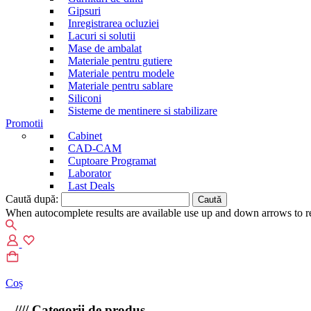
Gipsuri
Inregistrarea ocluziei
Lacuri si solutii
Mase de ambalat
Materiale pentru gutiere
Materiale pentru modele
Materiale pentru sablare
Siliconi
Sisteme de mentinere si stabilizare
Promotii
Cabinet
CAD-CAM
Cuptoare Programat
Laborator
Last Deals
Caută după:
When autocomplete results are available use up and down arrows to re
Coș
////
Categorii de produs