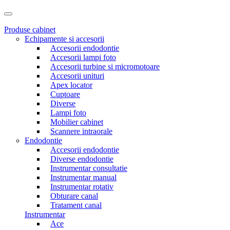
Produse cabinet
Echipamente si accesorii
Accesorii endodontie
Accesorii lampi foto
Accesorii turbine si micromotoare
Accesorii unituri
Apex locator
Cuptoare
Diverse
Lampi foto
Mobilier cabinet
Scannere intraorale
Endodontie
Accesorii endodontie
Diverse endodontie
Instrumentar consultatie
Instrumentar manual
Instrumentar rotativ
Obturare canal
Tratament canal
Instrumentar
Ace