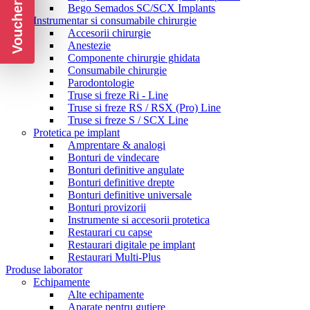
Voucher CADOU
Bego Semados SC/SCX Implants
Instrumentar si consumabile chirurgie
Accesorii chirurgie
Anestezie
Componente chirurgie ghidata
Consumabile chirurgie
Parodontologie
Truse si freze Ri - Line
Truse si freze RS / RSX (Pro) Line
Truse si freze S / SCX Line
Protetica pe implant
Amprentare & analogi
Bonturi de vindecare
Bonturi definitive angulate
Bonturi definitive drepte
Bonturi definitive universale
Bonturi provizorii
Instrumente si accesorii protetica
Restaurari cu capse
Restaurari digitale pe implant
Restaurari Multi-Plus
Produse laborator
Echipamente
Alte echipamente
Aparate pentru gutiere