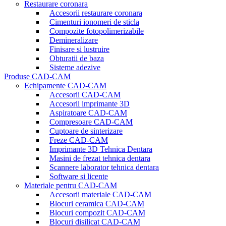
Restaurare coronara
Accesorii restaurare coronara
Cimenturi ionomeri de sticla
Compozite fotopolimerizabile
Demineralizare
Finisare si lustruire
Obturatii de baza
Sisteme adezive
Produse CAD-CAM
Echipamente CAD-CAM
Accesorii CAD-CAM
Accesorii imprimante 3D
Aspiratoare CAD-CAM
Compresoare CAD-CAM
Cuptoare de sinterizare
Freze CAD-CAM
Imprimante 3D Tehnica Dentara
Masini de frezat tehnica dentara
Scannere laborator tehnica dentara
Software si licente
Materiale pentru CAD-CAM
Accesorii materiale CAD-CAM
Blocuri ceramica CAD-CAM
Blocuri compozit CAD-CAM
Blocuri disilicat CAD-CAM