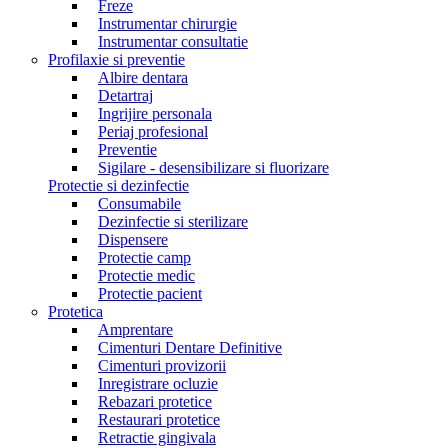
Freze
Instrumentar chirurgie
Instrumentar consultatie
Profilaxie si preventie
Albire dentara
Detartraj
Ingrijire personala
Periaj profesional
Preventie
Sigilare - desensibilizare si fluorizare
Protectie si dezinfectie
Consumabile
Dezinfectie si sterilizare
Dispensere
Protectie camp
Protectie medic
Protectie pacient
Protetica
Amprentare
Cimenturi Dentare Definitive
Cimenturi provizorii
Inregistrare ocluzie
Rebazari protetice
Restaurari protetice
Retractie gingivala