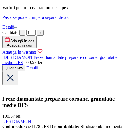
Varfuri pentru pasta radioopaca apexit
Pasta se poate cumpara separat de aici.
Detalii
Cantitate
Adaugă în coș
Adăugat în coș
Adaugă în wishlist
DFS DIAMON
Freze diamantate preparare coroane, granulatie
medie DFS
100,57
lei
Detalii
Quick view
Freze diamantate preparare coroane, granulatie
medie DFS
100,57
lei
DFS DIAMON
Cod produs:
531178DFS
Disponibilitate:
Indisponibil momentan