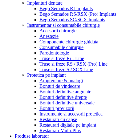
Implanturi dentare
Bego Semados RI Implants
Bego Semados RS/RSX (Pro) Implants
Bego Semados SC/SCX Implants
Instrumentar si consumabile chirurgie
Accesorii chirurgie
Anestezie
Componente chirurgie ghidata
Consumabile chirurgie
Parodontologie
Truse si freze Ri - Line
Truse si freze RS / RSX (Pro) Line
Truse si freze S / SCX Line
Protetica pe implant
Amprentare & analogi
Bonturi de vindecare
Bonturi definitive angulate
Bonturi definitive drepte
Bonturi definitive universale
Bonturi provizorii
Instrumente si accesorii protetica
Restaurari cu capse
Restaurari digitale pe implant
Restaurari Multi-Plus
Produse laborator