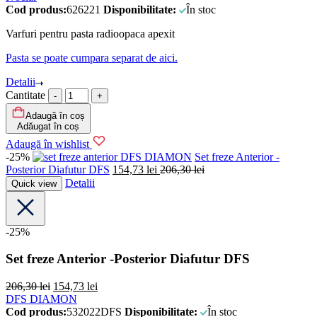
Cod produs:
626221
Disponibilitate:
În stoc
Varfuri pentru pasta radioopaca apexit
Pasta se poate cumpara separat de aici.
Detalii
Cantitate
Adaugă în coș
Adăugat în coș
Adaugă în wishlist
-25%
DFS DIAMON
Set freze Anterior -
Posterior Diafutur DFS
154,73
lei
206,30
lei
Detalii
Quick view
-25%
Set freze Anterior -Posterior Diafutur DFS
206,30
lei
154,73
lei
DFS DIAMON
Cod produs:
532022DFS
Disponibilitate:
În stoc