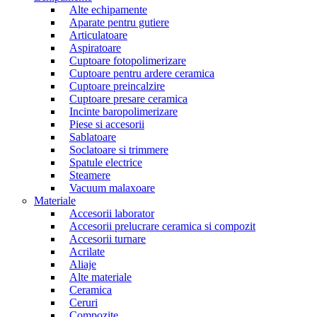
Alte echipamente
Aparate pentru gutiere
Articulatoare
Aspiratoare
Cuptoare fotopolimerizare
Cuptoare pentru ardere ceramica
Cuptoare preincalzire
Cuptoare presare ceramica
Incinte baropolimerizare
Piese si accesorii
Sablatoare
Soclatoare si trimmere
Spatule electrice
Steamere
Vacuum malaxoare
Materiale
Accesorii laborator
Accesorii prelucrare ceramica si compozit
Accesorii turnare
Acrilate
Aliaje
Alte materiale
Ceramica
Ceruri
Compozite