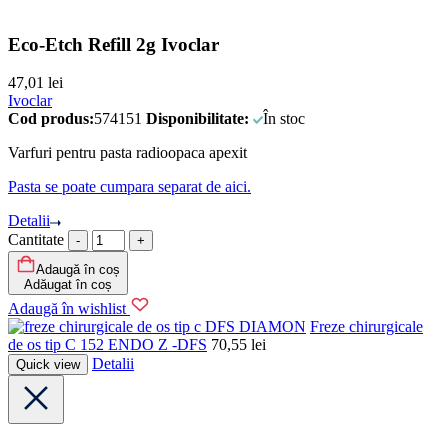
Eco-Etch Refill 2g Ivoclar
47,01
lei
Ivoclar
Cod produs:
574151
Disponibilitate:
În stoc
Varfuri pentru pasta radioopaca apexit
Pasta se poate cumpara separat de aici.
Detalii
Cantitate
Adaugă în coș
Adăugat în coș
Adaugă în wishlist
DFS DIAMON
Freze chirurgicale
de os tip C 152 ENDO Z -DFS
70,55
lei
Detalii
Quick view