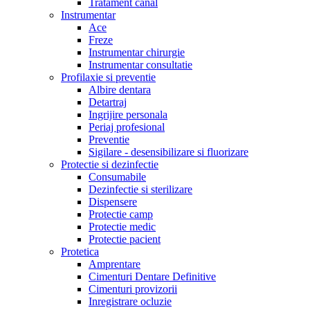
Tratament canal
Instrumentar
Ace
Freze
Instrumentar chirurgie
Instrumentar consultatie
Profilaxie si preventie
Albire dentara
Detartraj
Ingrijire personala
Periaj profesional
Preventie
Sigilare - desensibilizare si fluorizare
Protectie si dezinfectie
Consumabile
Dezinfectie si sterilizare
Dispensere
Protectie camp
Protectie medic
Protectie pacient
Protetica
Amprentare
Cimenturi Dentare Definitive
Cimenturi provizorii
Inregistrare ocluzie