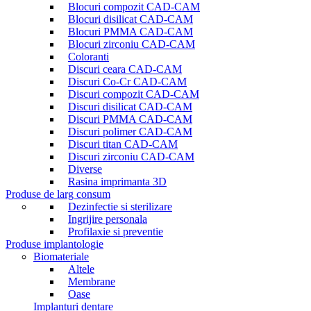
Blocuri compozit CAD-CAM
Blocuri disilicat CAD-CAM
Blocuri PMMA CAD-CAM
Blocuri zirconiu CAD-CAM
Coloranti
Discuri ceara CAD-CAM
Discuri Co-Cr CAD-CAM
Discuri compozit CAD-CAM
Discuri disilicat CAD-CAM
Discuri PMMA CAD-CAM
Discuri polimer CAD-CAM
Discuri titan CAD-CAM
Discuri zirconiu CAD-CAM
Diverse
Rasina imprimanta 3D
Produse de larg consum
Dezinfectie si sterilizare
Ingrijire personala
Profilaxie si preventie
Produse implantologie
Biomateriale
Altele
Membrane
Oase
Implanturi dentare