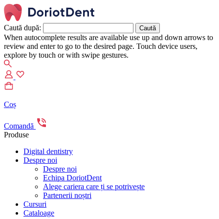
Caută după:
When autocomplete results are available use up and down arrows to
review and enter to go to the desired page. Touch device users,
explore by touch or with swipe gestures.
Coș
Comandă
Produse
Digital dentistry
Despre noi
Despre noi
Echipa DoriotDent
Alege cariera care ți se potrivește
Partenerii noștri
Cursuri
Cataloage