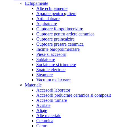
Echipamente
Alte echipamente
Aparate pentru gutiere
Articulatoare
Aspiratoare
Cuptoare fotopolimerizare
Cuptoare pentru ardere ceramica
Cuptoare preincalzire
Cuptoare presare ceramica
Incinte baropolimerizare
Piese si accesorii
Sablatoare
Soclatoare si trimmere
Spatule electrice
Steamere
Vacuum malaxoare
Materiale
Accesorii laborator
Accesorii prelucrare ceramica si compozit
Accesorii turnare
Acrilate
Aliaje
Alte materiale
Ceramica
Ceruri