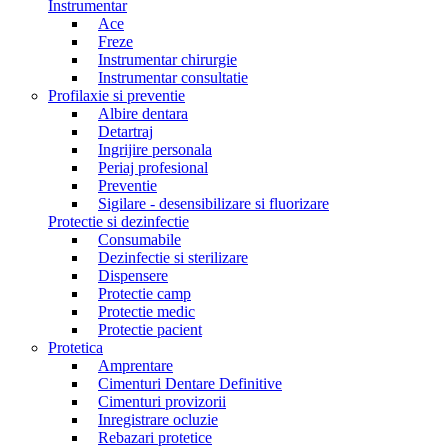
Instrumentar
Ace
Freze
Instrumentar chirurgie
Instrumentar consultatie
Profilaxie si preventie
Albire dentara
Detartraj
Ingrijire personala
Periaj profesional
Preventie
Sigilare - desensibilizare si fluorizare
Protectie si dezinfectie
Consumabile
Dezinfectie si sterilizare
Dispensere
Protectie camp
Protectie medic
Protectie pacient
Protetica
Amprentare
Cimenturi Dentare Definitive
Cimenturi provizorii
Inregistrare ocluzie
Rebazari protetice