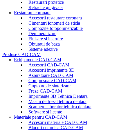
Restaurari protetice
Retractie gingivala
Restaurare coronara
Accesorii restaurare coronara
Cimenturi ionomeri de sticla
Compozite fotopolimerizabile
Demineralizare
Finisare si lustruire
Obturatii de baza
Sisteme adezive
Produse CAD-CAM
Echipamente CAD-CAM
Accesorii CAD-CAM
Accesorii imprimante 3D
Aspiratoare CAD-CAM
Compresoare CAD-CAM
Cuptoare de sinterizare
Freze CAD-CAM
Imprimante 3D Tehnica Dentara
Masini de frezat tehnica dentara
Scannere laborator tehnica dentara
Software si licente
Materiale pentru CAD-CAM
Accesorii materiale CAD-CAM
Blocuri ceramica CAD-CAM