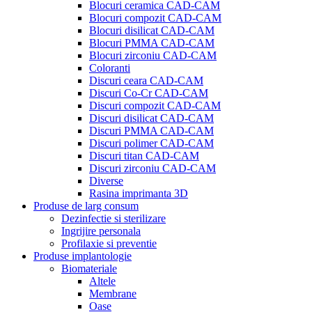
Blocuri ceramica CAD-CAM
Blocuri compozit CAD-CAM
Blocuri disilicat CAD-CAM
Blocuri PMMA CAD-CAM
Blocuri zirconiu CAD-CAM
Coloranti
Discuri ceara CAD-CAM
Discuri Co-Cr CAD-CAM
Discuri compozit CAD-CAM
Discuri disilicat CAD-CAM
Discuri PMMA CAD-CAM
Discuri polimer CAD-CAM
Discuri titan CAD-CAM
Discuri zirconiu CAD-CAM
Diverse
Rasina imprimanta 3D
Produse de larg consum
Dezinfectie si sterilizare
Ingrijire personala
Profilaxie si preventie
Produse implantologie
Biomateriale
Altele
Membrane
Oase