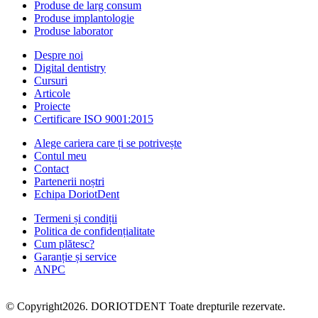
Produse de larg consum
Produse implantologie
Produse laborator
Despre noi
Digital dentistry
Cursuri
Articole
Proiecte
Certificare ISO 9001:2015
Alege cariera care ți se potrivește
Contul meu
Contact
Partenerii noștri
Echipa DoriotDent
Termeni și condiții
Politica de confidențialitate
Cum plătesc?
Garanție și service
ANPC
© Copyright2026. DORIOTDENT Toate drepturile rezervate.