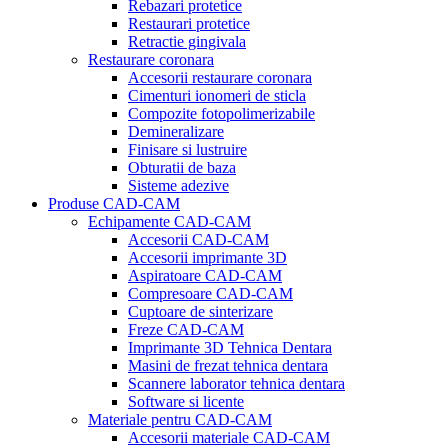
Rebazari protetice
Restaurari protetice
Retractie gingivala
Restaurare coronara
Accesorii restaurare coronara
Cimenturi ionomeri de sticla
Compozite fotopolimerizabile
Demineralizare
Finisare si lustruire
Obturatii de baza
Sisteme adezive
Produse CAD-CAM
Echipamente CAD-CAM
Accesorii CAD-CAM
Accesorii imprimante 3D
Aspiratoare CAD-CAM
Compresoare CAD-CAM
Cuptoare de sinterizare
Freze CAD-CAM
Imprimante 3D Tehnica Dentara
Masini de frezat tehnica dentara
Scannere laborator tehnica dentara
Software si licente
Materiale pentru CAD-CAM
Accesorii materiale CAD-CAM