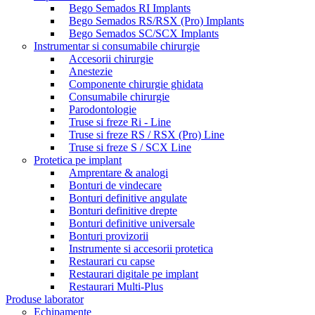
Bego Semados RI Implants
Bego Semados RS/RSX (Pro) Implants
Bego Semados SC/SCX Implants
Instrumentar si consumabile chirurgie
Accesorii chirurgie
Anestezie
Componente chirurgie ghidata
Consumabile chirurgie
Parodontologie
Truse si freze Ri - Line
Truse si freze RS / RSX (Pro) Line
Truse si freze S / SCX Line
Protetica pe implant
Amprentare & analogi
Bonturi de vindecare
Bonturi definitive angulate
Bonturi definitive drepte
Bonturi definitive universale
Bonturi provizorii
Instrumente si accesorii protetica
Restaurari cu capse
Restaurari digitale pe implant
Restaurari Multi-Plus
Produse laborator
Echipamente