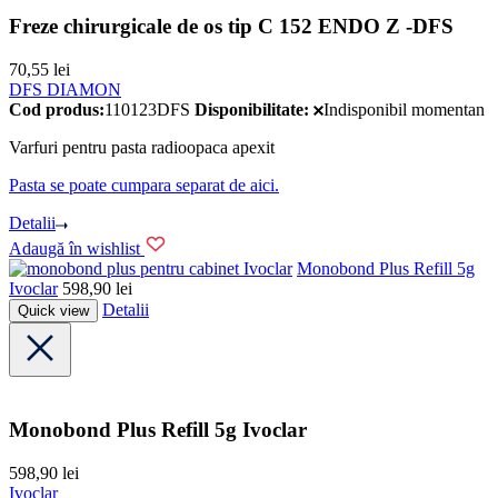
Freze chirurgicale de os tip C 152 ENDO Z -DFS
70,55
lei
DFS DIAMON
Cod produs:
110123DFS
Disponibilitate:
Indisponibil momentan
Varfuri pentru pasta radioopaca apexit
Pasta se poate cumpara separat de aici.
Detalii
Adaugă în wishlist
Ivoclar
Monobond Plus Refill 5g
Ivoclar
598,90
lei
Detalii
Quick view
Monobond Plus Refill 5g Ivoclar
598,90
lei
Ivoclar