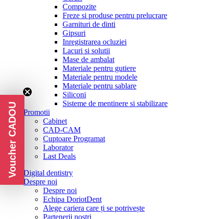
Compozite
Freze si produse pentru prelucrare
Garnituri de dinti
Gipsuri
Inregistrarea ocluziei
Lacuri si solutii
Mase de ambalat
Materiale pentru gutiere
Materiale pentru modele
Materiale pentru sablare
Siliconi
Sisteme de mentinere si stabilizare
Voucher CADOU
Promotii
Cabinet
CAD-CAM
Cuptoare Programat
Laborator
Last Deals
Digital dentistry
Despre noi
Despre noi
Echipa DoriotDent
Alege cariera care ți se potrivește
Partenerii noștri